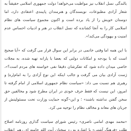
بالندگی نسل انقلاب نیز مواظبت می‌خواهد! دولت جمهوری اسلامی حقیقتاً به
شعار آزادی مطبوعات، نویسندگان و هنرمندان پایبندی اعتقادی دارد، اما
دوستان خویش را از یاد برده است و اکنون مجموع سیاست های نظام
اسلامی کار را به آنجا کشانده که نسل انقلاب در هنر و ادبیات احساس عدم
امنیت و بیهودگی می‌کند!».
با این همه اما وقتی خاتمی در برابر این سوال قرار می گرفت که «آیا صحیح
است که با بودجه و امکانات دولتی که بعضا با یارانه تهیه شده، به مجلات
خاصی میدان داده شود که تفکرشان دقیقا نفی خواسته های مردم است؟»،
ژست آزادی بیان می گرفت و جالب اینکه این نوع آزادی را به امام(ره) و
رهبری هم نسبت می داد: «سیاست نظام جمهوری اسلامی از امام گرفته تا
امروز، این نیست که فقط حرف خودی در ایران مطرح شود و مخالفین حق
سخن گفتن نداشته باشند» ؛ و این¬گونه حمایت وزارت تحت مسئولیتش از
جریان های معاند و مخالف نظام را توجیه می کرد.
«محمد مهدی امامی ناصری» رئیس شورای سیاست گذاری روزنامه اصلاح
طلب «فرهنگ آشتی» با اشاره به رد سخنان آیت الله خامنه ای رهبر انقلاب