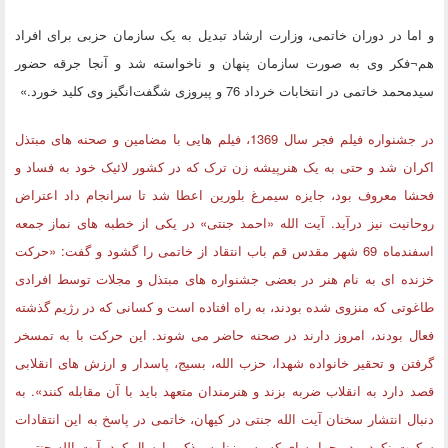
و اما در دوران خاتمی، وزارت ارشاد تبدیل به یک سازمان حزبی برای افراد
هم¬فکر وی به صورت سازمان پنهان و ناخواسته شد و آنجا جرقه حضور
سیدمحمد خاتمی در انتخابات خرداد 76 و پیروزی شگفت‌انگیز وی کلید خورد.»
در جشنواره فیلم فجر سال 1369، فیلم هایی با مضامین و صحنه های مبتذل
اکران شد و حتی به یک هنرپیشه زن ترک که در کشور لائیک خود به فساد و
فحشا معروف بود، جایزه سیمرغ بلورین اعطا شد تا سرانجام داد اعتراض
روحانیت نیز درآید. آیت الله «احمد جنتی» در یکی از خطبه های نماز جمعه
اسفندماه 69 شهر مقدس قم باب انتقاد از خاتمی را گشود و گفت: «حرکت
خزنده ای به نام هنر در بعضی جشنواره های مبتذل و مجلات توسط افرادی
طاغوتی که منزوی شده بودند، به راه افتاده است و کسانی که در رژیم گذشته
فعال بودند، امروز دارند در صحنه حاضر می شوند. این حرکت با به تمسخر
گرفتن و تحقیر خانواده شهدا، حزب الله، بسیج، پاسدار و ارزش های انقلابی
قصد دارد به انقلاب ضربه بزند و هنرمندان متعهد باید با آن مقابله کنند». به
دنبال انتشار سخنان آیت الله جنتی در کیهان، خاتمی در پاسخ به این انتقادات
سکوت نکرد و در جوابیه ای که به روزنامه مذکور ارسال کرد، آیت الله جنتی و