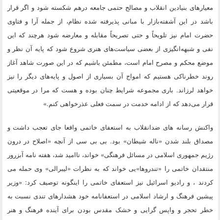
معیارهای بنیادین انقلاب و مصالح حتمی جامعه درهم شکسته شود و اگر قرار
باشد در این آشفته‌بازار با مبانی پذیرفته شده نظام، از جمله آرا و فتاوی
حضرت امام نیز تلویحاً و حتی تصریحاً مقابله و معارضه شود هرچند که این
نفی و شبهه‌انگیزی از بعضی سیاست‌های هنری شروع شود که پایه آن نظر و
موضع محکم و مصرح امام است، مطمئن باشیم که در این صورت شاهد آغاز
روند خطرناکی هستیم که امواج آن بسیاری از اصول و پایه‌های دیگر را نیز
خواهد لرزاند. باری مجموعه شرایط چنان بوده و هست که مرا در موقعیتی
قرار می‌دهد که از ادامه خدمت در سمت فعلی عذرخواهی کنم.»
واکنش رسانه های ضدانقلاب به استعفای خاتمی واقعا جای تعجب داشت و
مصداق بلند شدن «ناله شیطان» بود. بی بی سی از آنچه «اصلاح در درون
رژیم جمهوری اسلامی در مسائل فرهنگی» خواند، ناامید شد، هفته نامه آبزرور
منتقدان خاتمی را «تندروها»یی خواند که به نظرات «لیبرالی» وی حمله می
کردند ، و رادیو اسرائیل نیز استعفای خاتمی را اینگونه توصیف کرد: «وزیر
پیشین فرهنگ و ارشاد اسلامی در استعفانامه خود هشدارهای تندی نسبت به
خطر تحجر و واپس گرایی و خشک مقدس بودن برای آینده فرهنگ و هنر