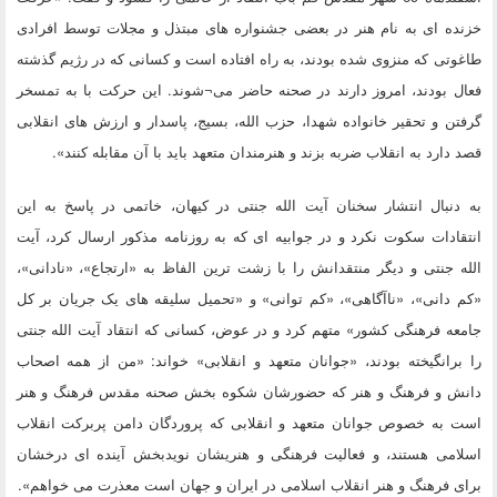
خزنده ای به نام هنر در بعضی جشنواره های مبتذل و مجلات توسط افرادی
طاغوتی که منزوی شده بودند، به راه افتاده است و کسانی که در رژیم گذشته
فعال بودند، امروز دارند در صحنه حاضر می¬شوند. این حرکت با به تمسخر
گرفتن و تحقیر خانواده شهدا، حزب الله، بسیج، پاسدار و ارزش های انقلابی
قصد دارد به انقلاب ضربه بزند و هنرمندان متعهد باید با آن مقابله کنند».
به دنبال انتشار سخنان آیت الله جنتی در کیهان، خاتمی در پاسخ به این
انتقادات سکوت نکرد و در جوابیه ای که به روزنامه مذکور ارسال کرد، آیت
الله جنتی و دیگر منتقدانش را با زشت ترین الفاظ به «ارتجاع»، «نادانی»،
«کم دانی»، «ناآگاهی»، «کم توانی» و «تحمیل سلیقه های یک جریان بر کل
جامعه فرهنگی کشور» متهم کرد و در عوض، کسانی که انتقاد آیت الله جنتی
را برانگیخته بودند، «جوانان متعهد و انقلابی» خواند: «من از همه اصحاب
دانش و فرهنگ و هنر که حضورشان شکوه بخش صحنه مقدس فرهنگ و هنر
است به خصوص جوانان متعهد و انقلابی که پروردگان دامن پربرکت انقلاب
اسلامی هستند، و فعالیت فرهنگی و هنریشان نویدبخش آینده ای درخشان
برای فرهنگ و هنر انقلاب اسلامی در ایران و جهان است معذرت می خواهم».