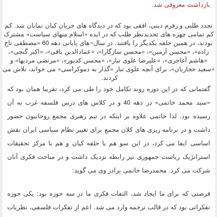
بازداشت معروفى شد.
تجدد طلبی و رفرم دینی، افقی بود که در دیدگاه های جریان کیان نمایان شد. کم
کم تمامی چهره های تجدیدنظر طلب که در ایده «اسلام منهای سیاست» مشترک
بودند، در همین حلقه یکدیگر را یافتند. در سال¬های پایانی دهه 60 «مصطفی تاج
زاده»، «محسن آرمین»، «محسن سازگارا»، «عمادالدین باقی»، «اکبر گنجی»،
«هاشم آغاجری»، «علیرضا علوی تبار»، «محسن کدیور»، «مرتضی مردیها» و
«سعید حجاریان»، برای آنچه علوی تبار «گذار به دموکراسی» می خواند، تلاش می
کردند.
گفتمانی که در این دوره روند تکامل خود را طی می کرد، تقریبا همان بود که
«سید محمد خاتمی» در دهه 40 و در کلاس های درس فلسفه غرب به آن
رسیده بود. لذا خاتمی علاوه بر اینکه در تیم رهبری مجمع روحانیون حضور
داشت و در برنامه ریزی های کلان مجمع برای تغییر نظام سیاسی ایران نقش
اساسی ایفا می کرد، در این سو هم با حلقه کیان و هم با مرکز تحقیقات
استراتژیک ریاست جمهوری نیز رابطه نزدیک داشت و در مباحث فکری آنان
شرکت می کرد. محمدرضا خاتمی برادر وی می گوید:
فرصتی که برای ما ایجاد شد، التفات فکری ما در سه حوزه بود: یکی حوزه
تفکراتی بود که در قالب ترجمه وارد می شد. اعم از تفکرات فلسفی، نظریات