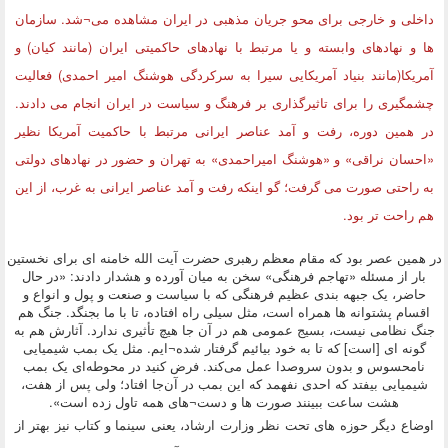
داخلی و خارجی برای محو جریان مذهبی در ایران مشاهده می¬شد. سازمان
ها و نهادهای وابسته و یا مرتبط با نهادهای حاکمیتی ایران (مانند کیان) و
آمریکا(مانند بنیاد آمریکایی سیرا به سرکردگی هوشنگ امیر احمدی) فعالیت
چشمگیری را برای تاثیرگذاری بر فرهنگ و سیاست در ایران انجام می دادند.
در همین دوره، رفت و آمد عناصر ایرانی مرتبط با حاکمیت آمریکا نظیر
«احسان نراقی» و «هوشنگ امیراحمدی» به تهران و حضور در نهادهای دولتی
به راحتی صورت می گرفت؛ گو اینکه رفت و آمد عناصر ایرانی به غرب، از این
هم راحت تر بود.
در همین عصر بود که مقام معظم رهبری حضرت آیت الله خامنه ای برای نخستین
بار از مسئله «تهاجم فرهنگی» سخن به میان آورده و هشدار دادند: «در حال
حاضر، یک جبهه بندی عظیم فرهنگی که با سیاست و صنعت و پول و انواع و
اقسام پشتوانه ها همراه است، مثل سیلی راه افتاده، تا با ما بجنگد. جنگ هم
جنگ نظامی نیست، بسیج عمومی هم در آن جا هیچ تأثیری ندارد. آثارش هم به
گونه ای [است] که تا به خود بیائیم گرفتار شده¬ایم. مثل‌ یک‌ بمب‌ شیمیایی‌
نامحسوس‌ و بدون‌ سروصدا عمل‌ می‌کند. فرض‌ کنید در محوطه‌ای‌ یک‌ بمب‌
شیمیایی‌ بیفتد که‌ احدی‌ نفهمد که‌ این‌ بمب‌ در آن‌جا افتاد؛ ولی‌ پس‌ از هفت‌،
هشت‌ ساعت‌ ببینند صورت ها و دست¬های‌ همه‌ تاول‌ زده‌ است».
اوضاع دیگر حوزه های تحت نظر وزارت ارشاد، یعنی سینما و کتاب نیز بهتر از