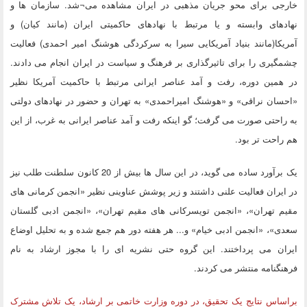
خارجی برای محو جریان مذهبی در ایران مشاهده می¬شد. سازمان ها و
نهادهای وابسته و یا مرتبط با نهادهای حاکمیتی ایران (مانند کیان) و
آمریکا(مانند بنیاد آمریکایی سیرا به سرکردگی هوشنگ امیر احمدی) فعالیت
چشمگیری را برای تاثیرگذاری بر فرهنگ و سیاست در ایران انجام می دادند.
در همین دوره، رفت و آمد عناصر ایرانی مرتبط با حاکمیت آمریکا نظیر
«احسان نراقی» و «هوشنگ امیراحمدی» به تهران و حضور در نهادهای دولتی
به راحتی صورت می گرفت؛ گو اینکه رفت و آمد عناصر ایرانی به غرب، از این
هم راحت تر بود.
یک برآورد ساده می گوید، در این سال ها بیش از 20 کانون سلطنت طلب نیز
در ایران فعالیت علنی داشتند و زیر پوشش عناوینی نظیر «انجمن کرمانی های
مقیم تهران»، «انجمن تویسرکانی های مقیم تهران»، «انجمن ادبی گلستان
سعدی»، «انجمن ادبی خیام» و... هر هفته دور هم جمع شده و به تحلیل اوضاع
ایران می پرداختند. این گروه حتی نشریه ای را با مجوز ارشاد به نام
فرهنگنامه منتشر می کردند.
براساس نتایج یک تحقیق، در دوره وزارت خاتمی بر ارشاد، یک تلاش مشترک