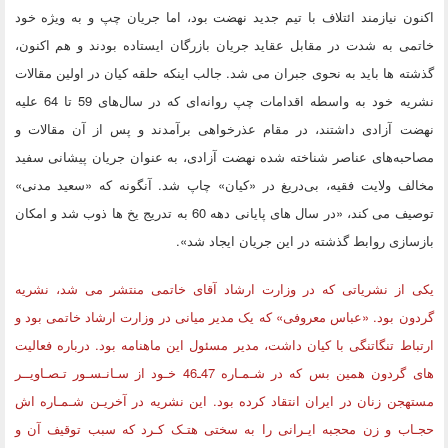
اکنون نیازمند ائتلاف با تیم جدید نهضت بود، اما جریان چپ و به ویژه خود
خاتمی به شدت در مقابل عقاید جریان بازرگان ایستاده بودند و هم اکنون،
گذشته ها باید به نحوی جبران می شد. جالب اینکه حلقه کیان در اولین مقالات
نشریه خود به واسطه اقدامات چپ روانه‌ای که در سال‌های 59 تا 64 علیه
نهضت آزادی داشتند، در مقام عذرخواهی برآمدند و پس از آن مقالات و
مصاحبه‌های عناصر شناخته شده نهضت آزادی، به عنوان جریان پیشانی سفید
مخالف ولایت فقیه، بی‌دریغ در «کیان» چاپ ‌شد. آنگونه که «سعید مدنی»
توصیف می کند، «در سال های پایانی دهه 60 به تدریج یخ ها ذوب شد و امکان
بازسازی روابط گذشته در این جریان ایجاد شد».
یکی از نشریاتی که در وزارت ارشاد آقای خاتمی منتشر می شد، نشریه
گردون بود. «عباس معروفی» که یک مدیر میانی در وزارت ارشاد خاتمی بود و
ارتباط تنگاتنگی با کیان داشت، مدیر مسئول این ماهنامه بود. درباره فعالیت
های گردون همین بس که در شـمـاره 47ـ46 خـود از سـانـسـور تـصـاویــر
مستهجن زنان در ایران انتقاد کرده بود. این نشریه در آخریـن شـمـاره اش
حجـاب و زن محجبه ایـرانى را به سختى هتـک کـرد که سبب توقیف آن و