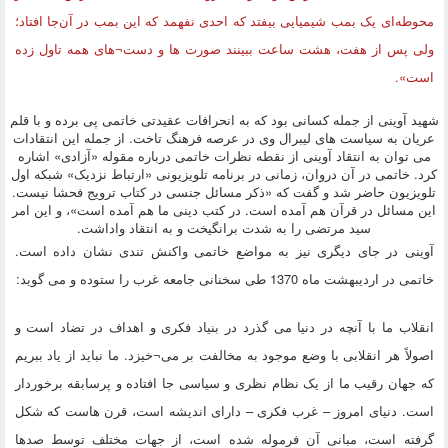
محوطه‌ای‌ یک‌ بمب‌ شیمیایی‌ بیفتد که‌ احدی‌ نفهمد که‌ این‌ بمب‌ در آن‌جا افتاد؛
ولی‌ پس‌ از هفت‌، هشت‌ ساعت‌ ببینند صورت ها و دست¬های‌ همه‌ تاول‌ زده‌
است».
شهید آوینی از جمله کسانی بود که به انحرافات عقیدتی خاتمی پی برده و با قلم
عریان به سیاست های لیبرال وی در عرصه فرهنگ تاخت. از جمله این انتقادات
می توان به انتقاد آوینی از نقطه نظرات خاتمی درباره مقوله «آزادی» اشاره
کرد. خاتمی در آن دروان، زمانی در برنامه تلویزیونی «ارتباط نزدیک» شبکه اول
تلویزیون حاضر شد و گفت که «ذکر مسائل جنسی در کتاب ترویج فحشا نیست.
این مسائل در قرآن هم آمده است. در کتب دینی ما هم آمده است»، و این امر
سید مرتضی را به شدت برانگیخت و به انتقاد واداشت.
آوینی در جای دیگری نیز به مواضع خاتمی واکنش تندی نشان داده است.
خاتمی در اردیبهشت ماه 1370 طی سخنانی جامعه غرب را ستوده و می گوید:
انقلاب ما با آنچه در دنیا می گذرد در بنیاد فکری و اهداف در تضاد است و
اصولاً هر انقلابی با وضع موجود به مخالفت بر می¬خیزد. ما نباید از یاد ببریم
که جهان رقیب ما از یک نظام نظری و سیاسی جا افتاده و پرسابقه برخوردار
است. دنیای امروز – غرب فکری – دارای اندیشه است، قرن هاست که شکل
گرفته است، مبانی آن فرموله شده است، از جهات مختلف توسط صدها