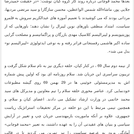
بعدها محمد قوچانی درباره روند کار گروه کیان نوشت: «در حقیقت حمیدرضا
جلایی پور، ماشاءالله شمس الواعظین، محسن سازگارا و سید مرتضی مردیها،
مردانی بودند که می کوشیدند با تعمیم آموزه های عبدالکریم سروش به قلمرو
سیاست، امتداد منطقی باورهای نوین لیبرال را نشان دهند؛ باورهایی که از
پوزیتیویسم و لیبرالیسم کلاسیک مهدی بازرگان و پراگماتیسم و مصلحت گرایی
ساده اکبر هاشمی رفسنجانی فراتر رفته و به نوعی ایدئولوژی «لیبرالیسم نو»
بدل می شد».
از نیمه دوم سال 69 ، در کنار کیان، حلقه دیگری نیز به نام سلام شکل گرفت و
تریبون سراسری این جریان شد. سلام روزنامه ای بود که اولین پیش شماره
اش به مدیرمسئولی خوئینی ها در 29 بهمن 69 روی گیشه مطبوعات
خودنمایی کرد. عناصر محوری حلقه سلام را تیم معاونین و مدیرکل های سید
محمد خاتمی در وزارت ارشاد تشکیل می دادند. اعضای کیان و سلام، و
همچنین تیمی مرتبط با این دو حلقه در مرکز تحقیقات استراتژیک ریاست
جمهوری، علاوه بر آنکه ماموریت بازمهندسی جریان چپ و تغییر در آرایش
سیاسی و بنیان های عقیدتی آن را به عهده داشتند، به تعبیر «محمد قوچانی»
آمادگی ورود به عرصه سیاست را نیز تمرین می کردند تا در قالب