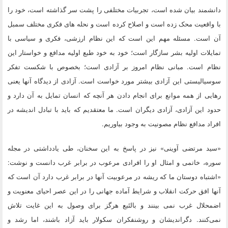
دانشمند بیان شده است، تجربیات مختلفی را پشت سر گذاشته است، خود را
با واقعیت محک زده است و اصلاح کرده است و نحله های فکری مختلف سمبل
آن است. مسئله مهم این است که این نظام ارزشی، فکری و سیاسی با
تمایلات اولیه بشر سازگار است؛ خود به خود طبع اولیه مدافع و خواستار این
نظام است. مبانی نظام امروز بر آزادی است؛ بخصوص با شکست تفکر
سوسیالیستی این آزادی بیشتر مورد خواست است. آزادی از دیدگاه آنها یعنی
رهایی از همه موانع برای انجام دادن هر آنچه که انسان تمایل به آن دارد و
حدود این آزادی، آزادی دیگران است. ما معتقدیم که باید با تبادل اندیشه در
افراد مدافع نظام مصونیت به وجود بیاوریم.
«سید مرتضی آوینی» نیز در پاسخ به این سخنان، طی یادداشتی در مجله
سوره، خاتمی و امثال او را افرادی مرعوب در برابر غرب دانست و نوشت:
«اشتباه دوستان ما که ریشه در مرعوبیت آنها در برابر غرب دارد آن است که
آنها افق حرکت انقلاب و شرایط آماده جهانی را در این عصر احیای معنویت و
اضمحلال غرب نمی بینند و بالتَبع هرگز برای وصول به این غایت تلاش
نمی‌کنند. دگراندیشان و روشنفکران سکولار باید آزاد باشند، اما رشد و