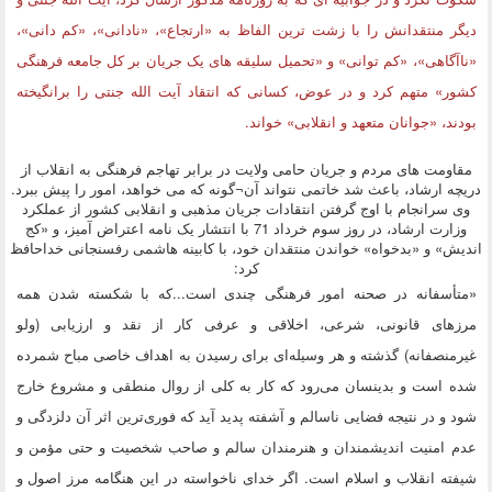
دیگر منتقدانش را با زشت ترین الفاظ به «ارتجاع»، «نادانی»، «کم دانی»،
«ناآگاهی»، «کم توانی» و «تحمیل سلیقه های یک جریان بر کل جامعه فرهنگی
کشور» متهم کرد و در عوض، کسانی که انتقاد آیت الله جنتی را برانگیخته
بودند، «جوانان متعهد و انقلابی» خواند.
مقاومت های مردم و جریان حامی ولایت در برابر تهاجم فرهنگی به انقلاب از
دریچه ارشاد، باعث شد خاتمی نتواند آن¬گونه که می خواهد، امور را پیش ببرد.
وی سرانجام با اوج گرفتن انتقادات جریان مذهبی و انقلابی کشور از عملکرد
وزارت ارشاد، در روز سوم خرداد 71 با انتشار یک نامه اعتراض آمیز، و «کج
اندیش» و «بدخواه» خواندن منتقدان خود، با کابینه هاشمی رفسنجانی خداحافظ
کرد:
«متأسفانه در صحنه امور فرهنگی چندی است...که با شکسته شدن همه
مرزهای قانونی، شرعی، اخلاقی و عرفی کار از نقد و ارزیابی (ولو
غیرمنصفانه) گذشته و هر وسیله‌ای برای رسیدن به اهداف خاصی مباح شمرده
شده است و بدینسان می‌رود که کار به کلی از روال منطقی و مشروع خارج
شود و در نتیجه فضایی ناسالم و آشفته پدید آید که فوری‌ترین اثر آن دلزدگی و
عدم امنیت اندیشمندان و هنرمندان سالم و صاحب شخصیت و حتی مؤمن و
شیفته انقلاب و اسلام است. اگر خدای ناخواسته در این هنگامه مرز اصول و