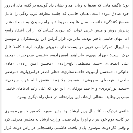
بود؛ ناگفته هایی که بعدها به زبان آمد و نشان داد گوینده در گفته های آن روز
خود صادق نبوده است: همان خاتمی که جلسه معارفه غرب زدگی را عامل
«مسخ کنندگی» دانست، سال ها بعد صریحا تنها راه رسیدن به «سعادت» را
پذیرش روش و منش غربی خواند. کم نبودند کسانی که از این اعتقاد راسخ
اما پنهان خاتمی باخبر بودند. بنابراین، قرار گرفتن این روشنفکران و مومنین
به لیبرال دموکراسی غربی در پست¬های مدیریتی وزارت ارشاد کاملا قابل
درک است: «بهزاد نبوی»، «ابراهیم اصغرزاده»، «عیسی سحرخیر»، «محمد
علی ابطحی»، «سید مصطفی تاج¬زاده»، «محسن امین زاده»، «هادی
خانیکی»، «محسن آرمین»، «احمدستاری»، «علی اصغر فرامرزیان»، «مرتضی
حاجی»، «رجبعلی مزروعی»، «محمد ملا زم»، «فیض الله عرب سرخی»،
«سعید پورعزیزی» و «احمد بورقانی». این بود که علی رغم ادعاهای خاتمی
مبنی بر وظایف متعالی ارشاد، این وزارتخانه در عمل راه دیگری پیمود.
خاتمی نزدیک به 10 سال وزیر ارشاد بود. بدین صورت که میر حسین موسوی
در کابینه دوم خود نیز نام او را برای تصدی وزارت ارشاد به مجلس معرفی کرد
و وقتی کار دولت موسوی پایان یافت، هاشمی رفسنجانی در راس دولت قرار