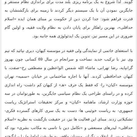
گویند. لذا شروع به یک برنامه ریزی بلند مدت برای براندازی نظام مستقر و
جایگزین نمودن آن با یک سیستم دیگر کردند تا زمینه برای بازگشتشان به
قدرت فراهم شود: جدا کردن دین از حکومت بر مبنای همان ایده «اسلام
حداقلی»، بهترین راهکار برای پایان دادن به نظام ولایت فقیه، و اولین گام
ضروری در این مسیر نیز، تدوین یک ایدئولوژی همه جانبه بود.
با استعفای خاتمی از نمایندگی ولی فقیه در موسسه کیهان، دیری نپائید که تیم
وی نیز با ترکیب جدید نساخت و سرانجام در سال 69 کسانی چون بهروز
گرانپایه، رضا تهرانی، ماشاء الله شمس الواعظین و مصطفی رخ¬صفت، با
کیهان خداحافظی کردند. آنها با اجاره ساختمانی در خیابان «سمیه» تهران
موسسه «کیان» را- که فقط یک حرف «هـ» از کیهان کم داشت- راه اندازی
کرده و در راستای طراحی یک نظام سیاسی جایگزین، به طورتوامان در سه
حوزه وزارت ارشاد، ماهنامه «کیان» و مرکز تحقیقات استراتژیک ریاست
جمهوری- به ریاست خوئینی ها- دست به یک سری کارهای گسترده فکری-
تشکیلاتی زدند. مبنای این فعالیت ها نیز، در حقیقت بازگشت به نظریه «اسلام
حداقلی» لیدرهای مستعفی و «تکامل دین با تاسی به مکاتب بشری» بود که
پیش و پس از انقلاب، نگرانی مومنان واقعی به طریقت امام(ره) را برانگیخته