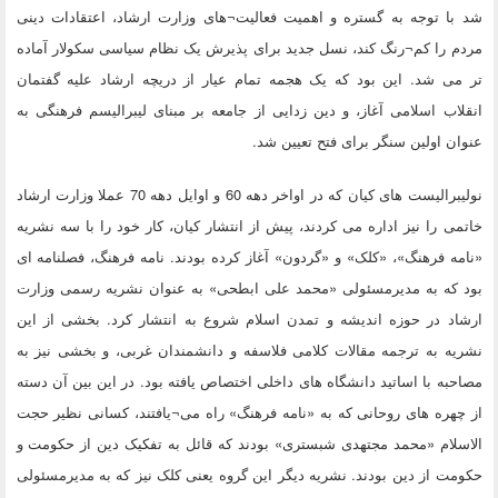
شد با توجه به گستره و اهمیت فعالیت¬های وزارت ارشاد، اعتقادات دینی
مردم را کم¬رنگ کند، نسل جدید برای پذیرش یک نظام سیاسی سکولار آماده
تر می شد. این بود که یک هجمه تمام عیار از دریچه ارشاد علیه گفتمان
انقلاب اسلامی آغاز، و دین زدایی از جامعه بر مبنای لیبرالیسم فرهنگی به
عنوان اولین سنگر برای فتح تعیین شد.
نولیبرالیست های کیان که در اواخر دهه 60 و اوایل دهه 70 عملا وزارت ارشاد
خاتمی را نیز اداره می کردند، پیش از انتشار کیان، کار خود را با سه نشریه
«نامه فرهنگ»، «کلک» و «گردون» آغاز کرده بودند. نامه فرهنگ، فصلنامه ای
بود که به مدیرمسئولی «محمد علی ابطحی» به عنوان نشریه رسمی وزارت
ارشاد در حوزه اندیشه و تمدن اسلام شروع به انتشار کرد. بخشی از این
نشریه به ترجمه مقالات کلامی فلاسفه و دانشمندان غربی، و بخشی نیز به
مصاحبه با اساتید دانشگاه های داخلی اختصاص یافته بود. در این بین آن دسته
از چهره های روحانی که به «نامه فرهنگ» راه می¬یافتند، کسانی نظیر حجت
الاسلام «محمد مجتهدی شبستری» بودند که قائل به تفکیک دین از حکومت و
حکومت از دین بودند. نشریه دیگر این گروه یعنی کلک نیز که به مدیرمسئولی