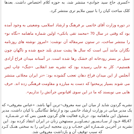
«کسری حاج سید جوادی» منتشر شد، به حوزه کلام اختصاص داشت. بعدها
کلک مباحث کیان را با تبیین ملایم تری منتشر کرد.
در دوره وزارت آقای خاتمی بر فرهنگ و ارشاد اسلامی، وضعیتی به وجود آمده
بود که وقتی در سال 70 «محمد تقی بانکی» اولین شماره ماهنامه «نگاه نو»
را منتشر ساخت، در ستون سرمقاله آن نوشت: «امروز نوشته های روزنامه
نگاران مانند آبی است که سال ها پشت سدی بلند جمع شده و ناگهان چون
سیل بر بستر رودخانه ای خشک رها شده است. در آستانه میدان فراخ آزادی
هستیم». کار به جایی رسیده بود که نشریه ضد انقلابی «جنگ» چاپ لس
آنجلس از این میدان فراخ دهان تعجب گشوده بود: «در ایران مجلاتی منتشر
می شوند بسیار پرمحتوا که دست به مبارزه و مقاومت فرهنگی زده اند. حرف
هایی می نویسند که ما در این سوی اقیانوس جرأتش را نداریم».
نشریه گردون شاید از میان این سه معروف¬ترین آنها باشد. «عباس معروفی» که
یک مدیر میانی در وزارت ارشاد خاتمی بود و ارتباط تنگاتنگی با کیان داشت، مدیر
مسئول این ماهنامه بود. درباره فعالیت های گردون همین بس که در شـمـاره
47ـ46 خـود از سـانـسـور تـصـاویــر مستهجن زنان در ایران انتقاد کرده بود. این
نشریه در آخریـن شـمـاره اش حجـاب و زن محجبه ایـرانى را به سختى هتـک کـرد
که سبب توقیف آن و بازداشت معروفى شد.