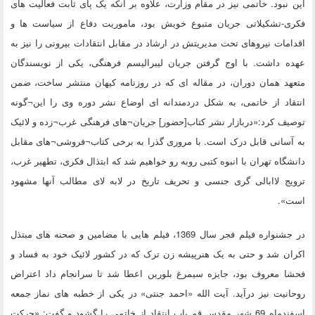
این نبود. خاتمی نیز در مقام وزارت، علاوه بر آنکه یک پای ثابت فعالیت های
فکری-تشکیلاتی جریان متبوع خویش بود، ماموریت دفاع از سیاست ها و
اقدامات نیروهای تحت مدیریتش در ارشاد در مقابل انتقادات بیرونی را نیز به
عهده داشت. با اوج گرفتن جریان لیبرالیسم فرهنگی، یکی از نویسندگان
متعهد همان دوران، در مقاله ای که در روزنامه کیهان منتشر ساخت، ضمن
انتقاد از خاتمی، به شکل دردمندانه ای اوضاع نشر دوره وی را این¬گونه
توصیف کرد:«دربازار نشر کتاب[حضور] جریان¬های فرهنگی غرب¬زده و لائیک
به آسانی قابل درک است. با مروری گذرا به برخی کتاب¬فروشی¬های مقابل
دانشگاه تهران با انبوه کتبی روبه رو خواهیم شد که ابتذال فکری، تطهیر غرب،
ترویج لاابالی گری جنسی و تحریف تاریخ در لابه لای مطالب آنها مشهود
است».
در جشنواره فیلم فجر سال 1369، فیلم هایی با مضامین و صحنه های مبتذل
اکران شد و حتی به یک هنرپیشه زن ترک که در کشور لائیک خود به فساد و
فحشا معروف بود، جایزه سیمرغ بلورین اعطا شد تا سرانجام داد اعتراض
روحانیت نیز درآید. آیت الله «احمد جنتی» در یکی از خطبه های نماز جمعه
اسفندماه 69 شهر مقدس قم باب انتقاد از خاتمی را گشود و گفت: «حرکت