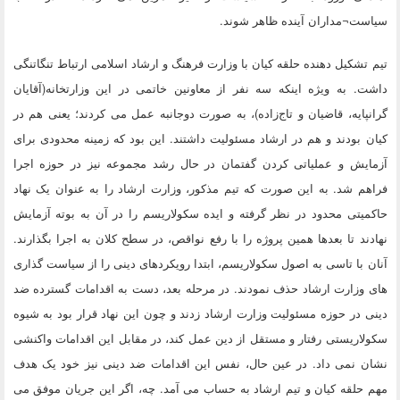
سیاست¬مداران آینده ظاهر شوند.
تیم تشکیل دهنده حلقه کیان با وزارت فرهنگ و ارشاد اسلامی ارتباط تنگاتنگی
داشت. به ویژه اینکه سه نفر از معاونین خاتمی در این وزارتخانه(آقایان
گرانپایه، قاضیان و تاج‌زاده)، به صورت دوجانبه عمل می کردند؛ یعنی هم در
کیان بودند و هم در ارشاد مسئولیت داشتند. این بود که زمینه محدودی برای
آزمایش و عملیاتی کردن گفتمان در حال رشد مجموعه نیز در حوزه اجرا
فراهم شد. به این صورت که تیم مذکور، وزارت ارشاد را به عنوان یک نهاد
حاکمیتی محدود در نظر گرفته و ایده سکولاریسم را در آن به بوته آزمایش
نهادند تا بعدها همین پروژه را با رفع نواقص، در سطح کلان به اجرا بگذارند.
آنان با تاسی به اصول سکولاریسم، ابتدا رویکردهای دینی را از سیاست گذاری
های وزارت ارشاد حذف نمودند. در مرحله بعد، دست به اقدامات گسترده ضد
دینی در حوزه مسئولیت وزارت ارشاد زدند و چون این نهاد قرار بود به شیوه
سکولاریستی رفتار و مستقل از دین عمل کند، در مقابل این اقدامات واکنشی
نشان نمی داد. در عین حال، نفس این اقدامات ضد دینی نیز خود یک هدف
مهم حلقه کیان و تیم ارشاد به حساب می آمد. چه، اگر این جریان موفق می