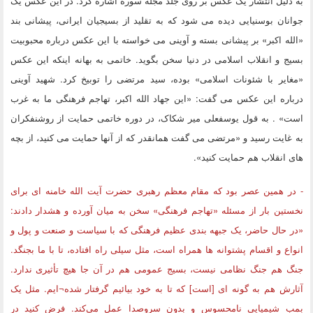
به دلیل انتشار یک عکس بر روی جلد مجله سوره اشاره کرد. در این عکس یک
جوانان بوسنیایی دیده می شود که به تقلید از بسیجیان ایرانی، پیشانی بند
«الله اکبر» بر پیشانی بسته و آوینی می خواسته با این عکس درباره محبوبیت
بسیج و انقلاب اسلامی در دنیا سخن بگوید. خاتمی به بهانه اینکه این عکس
«مغایر با شئونات اسلامی» بوده، سید مرتضی را توبیخ کرد. شهید آوینی
درباره این عکس می گفت: «این جهاد الله اکبر، تهاجم فرهنگی ما به غرب
است» . به قول یوسفعلی میر شکاک، در دوره خاتمی حمایت از روشنفکران
به غایت رسید و «مرتضی می گفت همانقدر که از آنها حمایت می کنید، از بچه
های انقلاب هم حمایت کنید».
- در همین عصر بود که مقام معظم رهبری حضرت آیت الله خامنه ای برای
نخستین بار از مسئله «تهاجم فرهنگی» سخن به میان آورده و هشدار دادند:
«در حال حاضر، یک جبهه بندی عظیم فرهنگی که با سیاست و صنعت و پول و
انواع و اقسام پشتوانه ها همراه است، مثل سیلی راه افتاده، تا با ما بجنگد.
جنگ هم جنگ نظامی نیست، بسیج عمومی هم در آن جا هیچ تأثیری ندارد.
آثارش هم به گونه ای [است] که تا به خود بیائیم گرفتار شده¬ایم. مثل‌ یک‌
بمب‌ شیمیایی‌ نامحسوس‌ و بدون‌ سروصدا عمل‌ می‌کند. فرض‌ کنید در