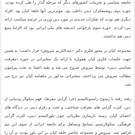
جامعه شناسی و تجربیات کشورهای دیگر که مرحله گذار را طی کرده بودند.
حوزه دوم، روشنفکران دینی داخلی بود. موثرترین آنها حلقه کیان بود. افراد
دیگری هم بودند که تفکرات جدیدی در مورد دین ورزی در عرصه سیاست ارائه
می¬کردند. حوزه سوم بازخوانی اندیشه های ملی-ایرانی بود که الزاما منبع
دینی هم نداشتند.
مجموعه کیان بر محور فکری دکتر «عبدالکریم سروش» قرار داشت؛ به همین
جهت جلسات فکری کیان همواره با ارائه یک سخنرانی در حوزه «معرفت
شناسی دینی» توسط سروش شروع می شد و بقیه اعضا به بحث پیرامون
مطالب سروش می پرداختند. سخنرانی مذکور در ماهنامه کیان نیز درج می
شد.
رفته رفته با رسوخ راسیونالیسم (خرد گرایی مفرط)، فهم سکولار ودنیایی از
دین، کثرت گرایی های معرفت شناختی، و تجدد و رفرم دینی در دیدگاه های
اعضای کیان، زمینه بازسازی نظریاتی چون پلورالیسم دینی، کثرت گرایی
فرهنگی، سکولاریسم، تسامح وتساهل برای جامعه ایرانی از سوی این تیم
فراهم شد. سروش و مجموعه عناصر حلقه کیان بر این باور بودند -و آن را