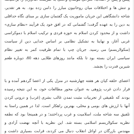
و تنش ها و اختلافات میان روحانیون مبارز را دامن زده بود. به هر تقدیر،
شاخه دانشگاهی این جریان ماموریت یک گفتمان سازی بر مبنای نگاه حداقلی
به دین را به عهده گرفت؛ گفتمانی که در افق خود یک فرآیند «نظام سازی»
داشت و از محدود کردن اسلام به حوزه فردی و ترکیب اسلام با دموکراسی
غربی آغاز، و نهایتا به تشکیل نظامی بر اساس جدایی دین از سیاست
(سکولاریسم) می رسید. جریان چپ با تمام ظرفیت کمر به تغییر نظام
سیاسی ایران بسته بود تا بلکه مانند روزهای طلایی دهه 60، دوباره طعم
شیرین قدرت را بچشد.
اعضای حلقه کیان هر هفته چهارشنبه در منزل یکی از اعضا گردهم آمده و با
قرار دادن غرب پژوهی به عنوان محور مطالعات خود، به این نتیجه رسیده
بودند که تلفیقی از تجربیات مثبت تمدن غالب بشری (غرب) و درونی کردن
آنها با ارزش های بومی و محلی، بهترین راهکار است. لذا در همین راستا به
تلفیق سه شاخه ملت، اسلامیت و غرب پرداختند؛ و در همینجا بود که نطفه
نظریه سکولاریسم اسلامی بسته شد. این نظریه با آنچه نهضت آزادی و
مهندس بازرگان در اوائل انقلاب دنبال می کردند، قرابت بسیاری داشت و