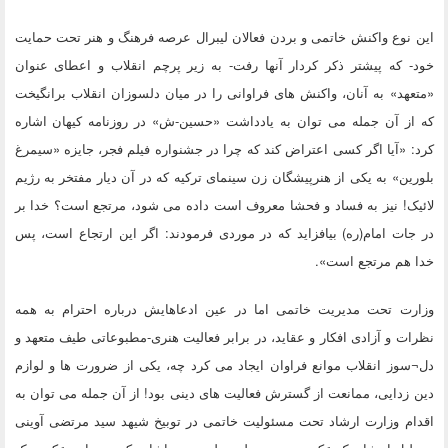
این نوع واکنش خاتمی و بردن فعالان لیبرال عرصه فرهنگ و هنر تحت حمایت
خود- که پیشتر ذکر کردار آنها رفت- به زیر پرچم انقلاب و اعطای عنوان
«متعهد» به آنان، واکنش های فراوانی را در میان دلسوزان انقلاب برانگیخت
که از آن جمله می توان به یادداشت «حسین-ش» در روزنامه کیهان اشاره
کرد: «آیا اگر کسی اعتراض کند که چرا در جشنواره فیلم فجر، جایزه «سیمرغ
بلورین» به یکی از هنرپیشگان زن سینمای ترکیه که در آن دیار مفتخر به رژیم
لائیک! نیز به فساد و فحشا معروف است داده می شود، مرتجع است؟ خدا بر
در جات امام(ره) بیافزاید که در موردی فرمودند: اگر این ارتجاع است، پس
خدا هم مرتجع است».
وزارت تحت مدیریت خاتمی اما در عین ادعاهایش درباره احترام به همه
نظرات و آزادی افکار و عقاید، در برابر فعالیت هنری-مطبوعاتی طیف متعهد و
دل¬سوز انقلاب موانع فراوان ایجاد می کرد چه، یکی از ضرورت ها و لوازم
دین زدایی، ممانعت از گسترش فعالیت های دینی بود! از آن جمله می توان به
اقدام وزارت ارشاد تحت مسئولیت خاتمی در توبیخ شیهد سید مرتضی آوینی