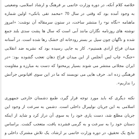
خلاصه کلام آنکه، در دوره وزارت خاتمی بر فرهنگ و ارشاد اسلامی، وضعیتی
به وجود آمده بود که وقتی در سال 70 «محمد تقی بانکی» اولین شماره
ماهنامه «نگاه نو» را منتشر ساخت، در ستون سرمقاله آن نوشت: «امروز
نوشته های روزنامه نگاران مانند آبی است که سال ها پشت سدی بلند جمع
شده و ناگهان چون سیل بر بستر رودخانه ای خشک رها شده است. در آستانه
میدان فراخ آزادی هستیم». کار به جایی رسیده بود که نشریه ضد انقلابی
«جنگ» چاپ لس آنجلس از این میدان فراخ دهان تعجب گشوده بود: «در
ایران مجلاتی منتشر می شوند بسیار پرمحتوا که دست به مبارزه و مقاومت
فرهنگی زده اند. حرف هایی می نویسند که ما در این سوی اقیانوس جرأتش
را نداریم».
نکته دیگری که باید مورد توجه قرار گیرد، طمع دشمنان خارجی جمهوری
اسلامی به این جریان نولیبرال داخلی است. دشمن به سرعت از وجود این
جریان مطلع شد، دست یاری خود را به سوی آن دراز کرد و شاید از اینکه
دستان خود را به سرعت و به گرمی فشرده یافت، متعجب گشت. براساس
نتایج یک تحقیق، در دوره وزارت خاتمی بر ارشاد، یک تلاش مشترک داخلی و