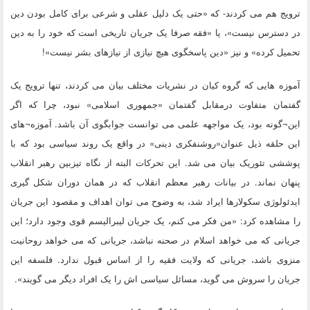
ترویج هم می کردند- که «حتی یک دلیل عقلی و شرعی برای کامل بودن دین
در دسترس نیست»، یا «فقه صرفا یک جریان تاریخی است که خود را به دین
تحمیل کرده» و نیز «دین پاسخگوی هیچ نیازی از نیازهای بشر نیست»!
آموزه هایی که گروه کیان در نشریات مختلف بیان می کردند، تنها ترویج یک
گفتمان متفاوت درمقابل گفتمان «جمهوری اسلامی» نبود، چرا که اگر
این¬گونه بود، یک مواجهه علمی می توانست جوابگوی آن باشد. آموزه¬های
این حلقه ذیل عنوان«روشنفکری دینی» در واقع یک روند سیاسی بود که با
پوششی تئوریک بیان می شد. این تحرکات البته از نگاه تیزبین رهبر انقلاب
پنهان نماند. در بیانات رهبر معظم انقلاب که در همان دوران شکل گیری
ایدئولوژی سکولارها ایراد شد، به وضوح می توان اهداف و مقصود این جریان
را مشاهده کرد: «من فکر می کنم، یک جریان لیبرالیسم قوی وجود دارد؛ این
جریانی که می خواهد اسلام در صحنه نباشد، جریانی که می خواهد روحانیت
منزوی باشد، جریانی که ولایت فقیه را از اساس قبول ندارد. فلسفه این
جریان را سروش می گوید، مسائل سیاسی اش را یک افراد دیگر می گویند».