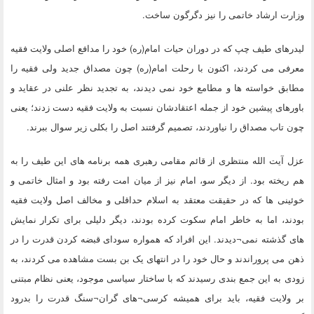
وزارت ارشاد خاتمی را نیز دگرگون ساخت.
لیدرهای طیف چپ که در دوران حیات امام(ره) خود را مدافع اصلی ولایت فقیه
معرفی می کردند، اکنون با رحلت امام(ره) چون مصداق جدید ولی فقیه را
مطابق خواسته ها و مطامع خود نمی دیدند، به تجدید نظر علنی در عقاید و
باورهای پیشین خود از جمله اعتقادشان نسبت به ولایت فقیه دست زدند؛ یعنی
چون تاب مصداق را نیاوردند، تصمیم گرفتند اصل را بکلی زیر سوال ببرند.
عزل آیت الله منتظری از قائم مقامی رهبری همه برنامه های این طیف را به
هم ریخته بود. از دیگر سو، امام نیز از میان امت رفته بود و امثال خاتمی و
خوئینی ها که در حقیقت معتقد به اسلام حداقلی و مخالف اصل ولایت فقیه
بودند، اما به خاطر امام سکوت کرده بودند، دیگر دلیلی برای تکرار نمایش
های گذشته نمی¬دیدند. این افراد که همواره سودای قبضه کردن قدرت را در
ذهن می پروراندند و حال خود را در انتهای یک بن بست مشاهده می کردند، به
زودی به این جمع بندی رسیدند که با ساختار سیاسی موجود، یعنی نظام مبتنی
بر ولایت فقیه، باید برای همیشه کرسی¬های گران¬سنگ قدرت را بدرود