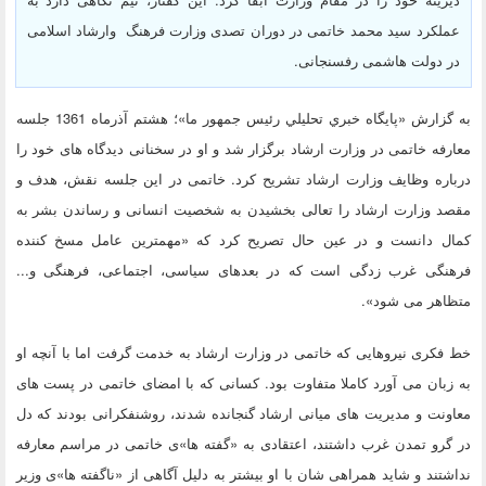
عملکرد سید محمد خاتمی در دوران تصدی وزارت فرهنگ وارشاد اسلامی
در دولت هاشمی رفسنجانی.
به گزارش «پايگاه خبري تحليلي رئيس جمهور ما»؛ هشتم آذرماه 1361 جلسه
معارفه خاتمی در وزارت ارشاد برگزار شد و او در سخنانی دیدگاه های خود را
درباره وظایف وزارت ارشاد تشریح کرد. خاتمی در این جلسه نقش، هدف و
مقصد وزارت ارشاد را تعالی بخشیدن به شخصیت انسانی و رساندن بشر به
کمال دانست و در عین حال تصریح کرد که «مهمترین عامل مسخ کننده
فرهنگی غرب زدگی است که در بعدهای سیاسی، اجتماعی، فرهنگی و...
متظاهر می شود».
خط فکری نیروهایی که خاتمی در وزارت ارشاد به خدمت گرفت اما با آنچه او
به زبان می آورد کاملا متفاوت بود. کسانی که با امضای خاتمی در پست های
معاونت و مدیریت های میانی ارشاد گنجانده شدند، روشنفکرانی بودند که دل
در گرو تمدن غرب داشتند، اعتقادی به «گفته ها»ی خاتمی در مراسم معارفه
نداشتند و شاید همراهی شان با او بیشتر به دلیل آگاهی از «ناگفته ها»ی وزیر