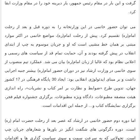
گرفت و این بار در مقام رئیس جمهور، یار دیرینه خود را در مقام وزارت ابقا
کرد.
می توان حضور خاتمی در این وزارتخانه را به دوره قبل و بعد از رحلت
امام(ره) تقسیم کرد. پیش از رحلت امام(ره)، مواضع خاتمی در اکثر موارد
مبتنی بر همان خط مشیی است که او و جریان موسوم به چپ از ابتدای
انقلاب در پیش گرفته بودند و آن، حمایت تمام قد از سیاست های رسمی و
اعلانی نظام بود که غالبا از زبان امام(ره) بیان می شد. عملکرد تیم منصوب از
سوی خاتمی در وزارت ارشاد نیز در دوران حضور امام(ره) بیشتر جنبه اجرایی
داشت و بر مبنای ایدئولوژی انقلابی بود: ایجاد 30 پایگاه فرهنگی در 17 کشور
جهان، تدوین طرح «ضوابط و نظارت بر امر کتاب و نشریات»، راه اندازی
هیئت منصفه مطبوعات، دادگاه ویژه مطبوعات، برگزاری جشنواره فیلم فجر،
برگزاری نمایشگاه کتاب و... از جمله این اقدامات است.
اما دوره دوم حضور خاتمی در ارشاد که عصر بعد از رحلت حضرت امام (ره)
است، دوره دگرگونی های شگفت انگیز در باورها و شعارهای جریان چپ
است. تحولاتی که به سرعت سمت و سوی سیاست گذاری ها و اقدامات