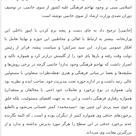
اسلامی مبنی بر وجود تهاجم فرهنگی علیه کشور از سوی خاتمی، در توصیف
دوران تصدی وزارت ارشاد از سوی خاتمی نوشته است:
[خاتمی] ترجیح داد به جای دست و پنجه نرم کردن با امور داخلی این
وزارتخانه، بیشتر به ارتباط با اهالی و مخاطبین این حوزه و نهایتا تعامل با
افکار عمومی بپردازد. این سید سرکش! و سیاست پیشه، فراتر از رئیس
دولت وقت رفته و بارها پای خود را از گلیمش درازتر کرد و همواره تاکید و
اصرار داشت که تهاجم فرهنگی وجود ندارد! خاتمی گرچه در برخی روش‌ها و
سلیقه‌ها و بعضا در مبانی فرهنگی و هنری نقطه‌نظرات متفاوتی با مسئولین
عالی رتبه داشت و در اداره حوزه تحت مدیریت خود، صاحب ایده و نظریه بود
ولی همواره در نوع برخورد و تعاملات خود (حتی با مخالفان و منتقدان)
همواره رفتاری فرهنگی داشت و این نه به جهت اقتضای مسئولیت، بلکه خلق
و خوی سید یزدی این چنین بود. «سیدمحمد» کمتر عصبانی می‌شود و بالطبع
برخوردهای حذفی وی همواره کمتر از دیگران بوده و است ـ که البته نگارنده
عدم برخورد حذفی در این سطح را هرگز مورد پذیرش نداشته و ندارد و از
بزرگترین معایب وی می‌داند.