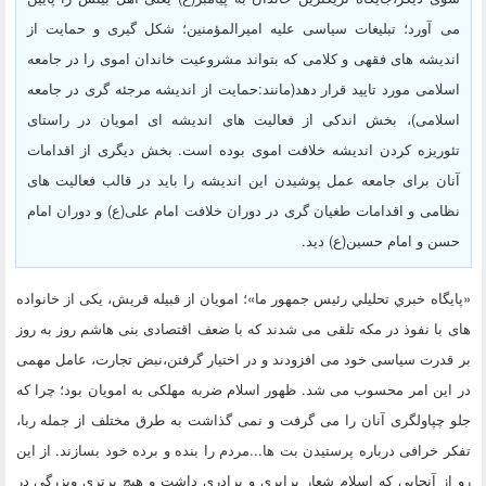
می آورد؛ تبلیغات سیاسی علیه امیرالمؤمنین؛ شکل گیری و حمایت از
اندیشه های فقهی و کلامی که بتواند مشروعیت خاندان اموی را در جامعه
اسلامی مورد تایید قرار دهد(مانند:حمایت از اندیشه مرجئه گری در جامعه
اسلامی)، بخش اندکی از فعالیت های اندیشه ای امویان در راستای
تئوریزه کردن اندیشه خلافت اموی بوده است. بخش دیگری از اقدامات
آنان برای جامعه عمل پوشیدن این اندیشه را باید در قالب فعالیت های
نظامی و اقدامات طغیان گری در دوران خلافت امام علی(ع) و دوران امام
حسن و امام حسین(ع) دید.
«پايگاه خبري تحليلي رئيس جمهور ما»؛ امویان از قبیله قریش، یکی از خانواده
های با نفوذ در مکه تلقی می شدند که با ضعف اقتصادی بنی هاشم روز به روز
بر قدرت سیاسی خود می افزودند و در اختیار گرفتن،نبض تجارت، عامل مهمی
در این امر محسوب می شد. ظهور اسلام ضربه مهلکی به امویان بود؛ چرا که
جلو چپاولگری آنان را می گرفت و نمی گذاشت به طرق مختلف از جمله ربا،
تفکر خرافی درباره پرستیدن بت ها...مردم را بنده و برده خود بسازند. از این
رو از آنجایی که اسلام شعار برابری و برادری داشت و هیچ برتری وبزرگی در