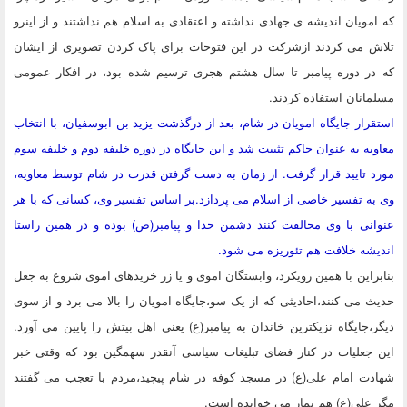
که امویان اندیشه ی جهادی نداشته و اعتقادی به اسلام هم نداشتند و از اینرو
تلاش می کردند ازشرکت در این فتوحات برای پاک کردن تصویری از ایشان
که در دوره پیامبر تا سال هشتم هجری ترسیم شده بود، در افکار عمومی
مسلمانان استفاده کردند.
استقرار جایگاه امویان در شام، بعد از درگذشت یزید بن ابوسفیان، با انتخاب
معاویه به عنوان حاکم تثبیت شد و این جایگاه در دوره خلیفه دوم و خلیفه سوم
مورد تایید قرار گرفت. از زمان به دست گرفتن قدرت در شام توسط معاویه،
وی به تفسیر خاصی از اسلام می پردازد.بر اساس تفسیر وی، کسانی که با هر
عنوانی با وی مخالفت کنند دشمن خدا و پیامبر(ص) بوده و در همین راستا
اندیشه خلافت هم تئوریزه می شود.
بنابراین با همین رویکرد، وابستگان اموی و یا زر خریدهای اموی شروع به جعل
حدیث می کنند،احادیثی که از یک سو،جایگاه امویان را بالا می برد و از سوی
دیگر،جایگاه نزیکترین خاندان به پیامبر(ع) یعنی اهل بیتش را پایین می آورد.
این جعلیات در کنار فضای تبلیغات سیاسی آنقدر سهمگین بود که وقتی خبر
شهادت امام علی(ع) در مسجد کوفه در شام پیچید،مردم با تعجب می گفتند
مگر علی(ع) هم نماز می خوانده است.