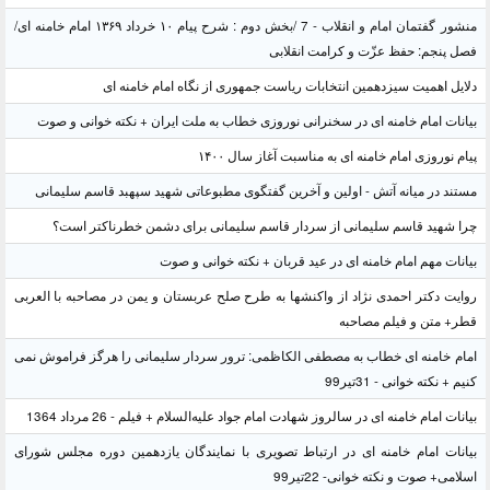
منشور گفتمان امام و انقلاب - 7 /بخش دوم : شرح پیام ۱۰ خرداد ۱۳۶۹ امام خامنه ای/
فصل پنجم: حفظ عزّت و کرامت انقلابی
دلایل اهمیت سیزدهمین انتخابات ریاست جمهوری از نگاه امام خامنه ای
بیانات امام خامنه ای در سخنرانی نوروزی خطاب به ملت ایران + نکته خوانی و صوت
پیام نوروزی امام خامنه ای به مناسبت آغاز سال ۱۴۰۰
مستند در میانه آتش - اولین و آخرین گفتگوی مطبوعاتی شهید سپهبد قاسم سلیمانی
چرا شهید قاسم سلیمانی از سردار قاسم سلیمانی برای دشمن خطرناکتر است؟
بیانات مهم امام خامنه ای در عید قربان + نکته خوانی و صوت
روایت دکتر احمدی نژاد از واکنشها به طرح صلح عربستان و یمن در مصاحبه با العربی
قطر+ متن و فیلم مصاحبه
امام خامنه ای خطاب به مصطفی الکاظمی: ترور سردار سلیمانی را هرگز فراموش نمی
کنیم + نکته خوانی - 31تیر99
بیانات امام خامنه ای در سالروز شهادت امام جواد علیه‌السلام + فیلم - 26 مرداد 1364
بیانات امام خامنه ای در ارتباط تصویری با نمایندگان یازدهمین دوره مجلس شورای
اسلامی+ صوت و نکته خوانی- 22تیر99