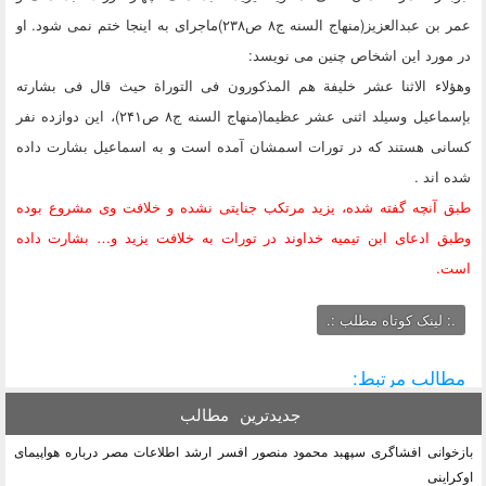
عمر بن عبدالعزیز(منهاج السنه ج۸ ص۲۳۸)ماجرای به اینجا ختم نمی شود. او
در مورد این اشخاص چنین می نویسد:
وهؤلاء الاثنا عشر خلیفة هم المذکورون فی التوراة حیث قال فی بشارته
بإسماعیل وسیلد اثنى عشر عظیما(منهاج السنه ج۸ ص۲۴۱)، این دوازده نفر
کسانی هستند که در تورات اسمشان آمده است و به اسماعیل بشارت داده
شده اند .
طبق آنچه گفته شده، یزید مرتکب جنایتی نشده و خلافت وی مشروع بوده
وطبق ادعای ابن تیمیه خداوند در تورات به خلافت یزید و… بشارت داده
است.
.: لینک کوتاه مطلب :.
مطالب مرتبط:
جدیدترین
مطالب
بازخوانی افشاگری سپهبد محمود منصور افسر ارشد اطلاعات مصر درباره هواپیمای
اوکراینی