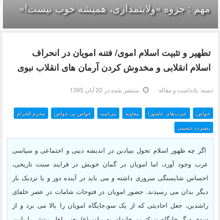
مهم : جزوه «ولایتمداری، همیشه خوب نیست!»
تطهیر و تثبیت اسلام اموی/ فتنه امویان در انحراف
اسلام انقلابی و مخدوش کردن آرمان های انقلاب نبوی
دسته:
یادداشت و مقاله
منتشر شده در 22 آبان 1395
خواص
عبرت‌های عاشورا
معاویه
بنی‌امیه
خواص بی خواص
محرم الحرام
بصیرت حسینی
اگر چه ظهور اسلام تحول بنیادین در اندیشه دینی و اجتماعی و سیاسی
عرب وجود آورد، اما امویان در گمان خویش در فرایند سنت تاریخی،
احساس شایستگی سروری داشته و می باید در آینده دور و یا نزدیک بار
دیگر بدان می رسیدند. حضور امویان در فتوحات شامات در عصر خلفای
راشدین، جعل احادیثی که از یک سو،جایگاه امویان را بالا می برد و از
سوی دیگر،جایگاه نزیکترین خاندان به پیامبر(ع) یعنی اهل بیتش را پایین