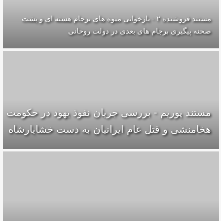
مستند فروشنده ۲ - بازخوانی میوه های برجام هسته ای و پشت
صحنه پیگیری برجام های بعدی در دولت روحانی
مستند پوریم - بررسی جریان نفوذ یهود در حکومت
هخامنشی و قتل عام ایرانیان به دست خشایارشاه