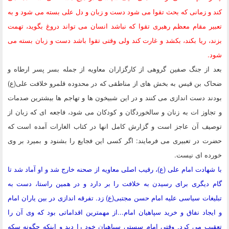
کند و زمانی که بحث تقوا می شود دست و زبان و دل علی بسته می شود و به
تعبیر مقام معظم رهبری تقوا که نباشد انسان می تواند دروغ بگوید، تهمت
بزند، ریا بکند، بکشد و غارت کند ولی وقتی تقوا باشد دست و زبان بسته می
شود.
بعد از جنگ صفین گروهی از کارگزاران معاویه از جمله بسر پسر ارطاه و
ضحاک بن قیس به بخش های از مناطقی که در محدوده قلمرو خلافت علی(ع)
بودند دست اندازی می کنند و در این شبیخون ها و تهاجم ها بیشترین صدمات
و تجاوز ات به زنان و سالخوردگان و کودکان می شود، فاجعه ای که زبان از
توصیف آن عاجز است و گزارش کامل انها در کتاب الغارات آمده است که
حضرت در تعبیری می فرمایند: اگر کسی این فجایع را بشنود و بمیرد بر وی
خورده ای نیست.
با شهادت امام علی (ع)، رقیب اصلی معاویه از صحنه خارج شد و او آماد شد تا
گام دیگری برای رسیدن به خلافت را بر دارد و در همین راستا، دست به
تبلیغات سیاسی علیه امام حسن مجتبی(ع) زد. تفرقه اندازی در بین یاران امام
و ایجاد نفاق و خرید سپاهیان امام...از مهمترین اقداماتی بود که وی آن را
تعقیب می کرد. وقتی امام سستی سپاهیان خود را دید و اینکه چگونه سکه