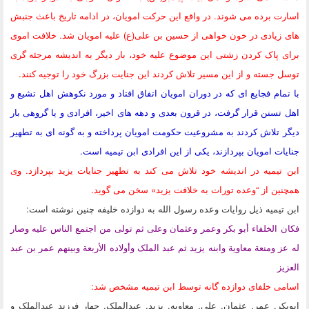
اسارت برده می شوند. در واقع این حرکت امویان، در ادامه تاریخ باعث جنبش
های زیادی در خون خواهی از حسین بن علی(ع) علیه امویان شد. خلافت اموی
برای پاک کردن زشتی این موضوع علیه خود، بار دیگر به اندیشه مرجئه گری
توسل جسته و از این مسیر تلاش کردند این جنایت بزرگ خود را توجیه کنند.
با تمام فجایع ای که در دوران امویان اتفاق افتاد و مورد نکوهش اهل تشیع و
اهل تسنن قرار گرفت، در قرون بعدی و دهه های اخیر، افرادی و یا گروهی بار
دیگر تلاش کردند به مشروعیت حکومت امویان پرداخته و به گونه ای به تطهیر
جنایات امویان بپردازند، یکی از این افرادی ابن تیمیه است.
ابن تیمیه در اندیشه خود تلاش می کند به تطهیر جنایات یزید بپردازد. وی
همچنین از “وعده تورات به خلافت یزید» سخن می گوید.
ابن تیمیه ذیل روایات وعده رسول الله به دوازده خلیفه چنین نوشته است:
فکان الخلفاء أبو بکر وعمر وعثمان وعلی ثم تولى من اجتمع الناس علیه وصار
له عز ومنعة معاویة وابنه یزید ثم عبد الملک وأولاده الأربعة وبینهم عمر بن عبد
العزیز
اسامی خلفای دوازده گانه توسط ابن تیمیه مشخص شد:
ابوبکر. عمر. عثمان. علی. معاویه. یزید. عبدالملک. چهار فرزند عبدالملک و