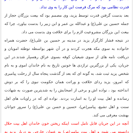
قدرت نظامی بود که مرگ فرصت این کار را به وی نداد.
بعد بدست گرفتن قدرت توسط یزید، وی مصمم بود که بیعت بزرگان حجاز از
جمله حسین بن علی(ع) و عبدالله بن عمر و ابن زبیر را بدست بیاورد، چرا که
بیعت این بزرگان مشروعیت لازم را برای خلافت وی بدست می داد.
در نتیجه فشار کارگزار یزید در مدینه بر حسین بن علی(ع)، حضرت همراه
خانواده به سوی مکه هجرت کردند و در آن شهر بواسطه توطئه امویان و
دریافت نامه های از سوی شیعیان کوفه بسوی عراق رهسپار شدند.در این
جریان، یکی از بزرگترین تراژدی ها خونین تاریخ به نام خاندان اموی و به نام
شخص یزید ثبت شد، به گونه ای که بعد از گذشت پنجاه سال از رحلت پیامبری
که امروز، یزید ردای خلافت و وراثت همان حکومت نبوی را که بر دوش
انداخته بود ، نواده اش و برخی از اصحابش را به شدیترین صورت به شهادت
رسانده و اهل بیت او را به اسارت بردند. نواده ای که در راویات های اهل
سنت و اهل تشیع، پیامبر(ص)، حسین و حسن بن علی(ع) را سرور جوانان
بهشت معرفی می کند.
آنچه در این جریان قابل تامل است اینکه ریختن خون خاندان اهل بیت حلال
دانسته می شود و اهل بیت پیامبر(ص) به عنوان خارجی به دربار یزید به