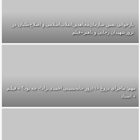
بازخوانی نقش سازمان‌مجاهدین‌انقلاب‌اسلامی و اصلاح‌طلبان در
ترورشهیدان رجایی و باهنر+فیلم
مهم: ماجرای دروغ «۱۱روز خانه‌نشینی احمدی‌نژاد!» چه بود؟ + فیلـم
+ اسناد