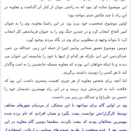
این موضوع ساده ای نبود که به راحتی بتوان از کنار آن گذاشت و معاویه در
این راه با چند چالش جدی مواجه بود؛
اولین موضوع، شخصیت خود یزید بود. در این راستا معاویه، وی را به عنوان
امیر الحاج انتخاب کرد و در چندین جنگ وی را به عنوان فرماندهی کل انتخاب
کرد تا بتواند وجهه ی مطلوبی برای وی در نگاه مردم بوجود آورد.
دومین موضوع حضور صحابی پیامبر (ص) از جمله ابن زبیر، عبدالله بن عمر،
عبدالرحمن ابن ابی بکرکه هر کدام از اینها یا خود را شایسته این عنوان می
دیدند و یا اینکه خواهان این بودند که معاویه مسئله جانشینی را به امت واگذار
کند تا هر کسی را دوست داشتند برگزیند.
اما آنچه برای شخص معاویه از هر چیزی اهمیت بیشتری داشت این بود که
خلافت باید به فرزندش یزید برسد و در این راه مهمترین دشمنان خود را
حسین بن علی(ع) و عبدالله بن زبیر می دانست.
وی در اولین گام برای مواجهه با این مشکل، از مردمان شهرهای مختلف
توسط کارگزارانش توانست بیعت بگیرد و همان افرادی که نام برده شده
مهمترین مخالفان بودند که بیعت نکردند. مطمئنا دومین گام معاویه در این
مسیر بعد از عدم موفقیت از طریق شیوه های سیاسی و ارعاب...استفاده از