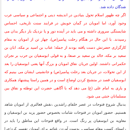
شدگان داده شد.
اگر چه ظهور اسلام تحول بنیادین در اندیشه دینی و اجتماعی و سیاسی عرب
وجود آورد، اما امویان در گمان خویش در فرایند سنت تاریخی، احساس
شایستگی سروری داشته و می باید در آینده دور و یا نزدیک بار دیگر بدان می
رسیدند. با این حال در هنگام رحلت پیامبر(ص)، چهار تن از امویان به مقام
کارگزاری حضرتش دست یافته بودند از جمله؛ عتاب بن اسید بر مکه، ابان بن
سعید بر مکه، خالد بن سعید بر صنعا، و به قولی ابوسفیان بن حرب بر نجران
حکمرانی داشتند. اولین جریان نفاق امویان و بزرگ آنها یعنی ابوسفیان را بعد
از این تحولات، در جریان بعد رحلت پیامبر(ص) و جانشینی ایشان می بینیم که
ابوسفیان قصد در متشنج کردن اوضاع است و در همین راستا پیشنهاد همکاری
و یاری به امام علی (ع) می دهد که با آگاهی حضرت این توطئه و نفاق بین
مسلمانان خنثی می شود.
بدنبال شروع فتوحات در عصر خلفای راشدین ،نقش فعالتری از امویان شاهد
هستیم. حضور امویان در فتوحات شامات بخصوص حضور یزید بن ابوسفیان و
معاویه بن ابوسفیان پر رنگ است. در واقع فتوحات این مناطق را باید در
راستای کسب مقام سیاسی، بدست آوردن غنائم برای امویان تفسیر کرد؛چرا