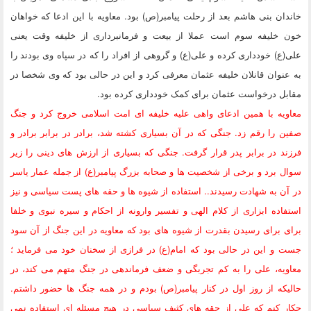
خاندان بنی هاشم بعد از رحلت پیامبر(ص) بود. معاویه با این ادعا که خواهان
خون خلیفه سوم است عملا از بیعت و فرمانبرداری از خلیفه وقت یعنی
علی(ع) خودداری کرده و علی(ع) و گروهی از افراد را که در سپاه وی بودند را
به عنوان قانلان خلیفه عثمان معرفی کرد و این در حالی بود که وی شخصا در
مقابل درخواست عثمان برای کمک خودداری کرده بود.
معاویه با همین ادعای واهی علیه خلیفه ای امت اسلامی خروج کرد و جنگ
صفین را رقم زد. جنگی که در آن بسیاری کشته شد، برادر در برابر برادر و
فرزند در برابر پدر قرار گرفت. جنگی که بسیاری از ارزش های دینی را زیر
سوال برد و برخی از شخصیت ها و صحابه بزرگ پیامبر(ع) از جمله عمار یاسر
در آن به شهادت رسیدند.. استفاده از شیوه ها و حقه های پست سیاسی و نیز
استفاده ابزاری از کلام الهی و تفسیر وارونه از احکام و سیره نبوی و خلفا
برای برای رسیدن بقدرت از شیوه های بود که معاویه در این جنگ از آن سود
جست و این در حالی بود که امام(ع) در فرازی از سخنان خود می فرماید ؛
معاویه، علی را به کم تجربگی و ضعف فرماندهی در جنگ متهم می کند، در
حالیکه از روز اول در کنار پیامبر(ص) بودم و در همه جنگ ها حضور داشتم.
چکار کنم که علی از حقه های کثیف سیاسی در هیچ مسئله ای استفاده نمی