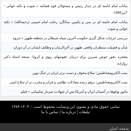
بیانات امام خامنه ای در دیدار رئیس و مسئولان قوه قضائیه + صوت و نکته خوانی -
7تیر1399
بیانات امام خامنه ای در سی و یکمین سالگرد رحلت امام خمینی (رحمه‌الله) + نکته
خوانی و صوت
بررسی جزئیات شکل گیری حکومت آخرین سپاه شیطان در منطقه ظهور + جزوه
شأن و فضیلت منتظران واقعی ظهور در آخرالزمان و وظایف ایشان در آن دوران
معجزه بخور جوش شیرین برای درمان عفونتهای ریوی و کرونا- نسخه استاد دکتر
روازاده
بمب الکترومغناطیس؛ سلاح مخوف و دست برتر ایران در جنگ نوین
بمب الکترومغناطیس؛ برهم زننده معادلات نظامی و فراتر و مخرب تر از سلاح اتمی
مانور یوفوها در آسمان ایران و آمریکا پس از شهادت سردار سلیمانی + فیلم
تمامی حقوق مادی و معنوی این وبسایت محفوظ است :: ۱۴۰۳-۱۳۸۴
تبلیغات
|
درباره ما
|
تماس با ما
صفحه اصلی