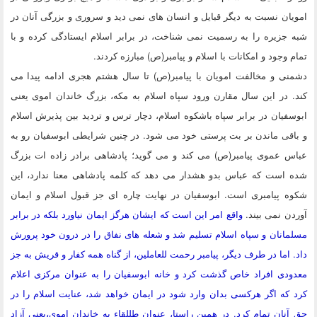
امویان نسبت به دیگر قبایل و انسان های نمی دید و سروری و بزرگی آنان در
شبه جزیره را به رسمیت نمی شناخت، در برابر اسلام ایستادگی کرده و با
تمام وجود و امکانات با اسلام و پیامبر(ص) مبارزه کردند.
دشمنی و مخالفت امویان با پیامبر(ص) تا سال هشتم هجری ادامه پیدا می
کند. در این سال مقارن ورود سپاه اسلام به مکه، بزرگ خاندان اموی یعنی
ابوسفیان در برابر سپاه باشکوه اسلام، دچار ترس و تردید بین پذیرش اسلام
و باقی ماندن بر بت پرستی خود می شود. در چنین شرایطی ابوسفیان رو به
عباس عموی پیامبر(ص) می کند و می گوید؛ پادشاهی برادر زاده ات بزرگ
شده است که عباس بدو هشدار می دهد که کلمه پادشاهی معنا ندارد، این
شکوه پیامبری است. ابوسفیان در نهایت چاره ای جز قبول اسلام و ایمان
آوردن نمی بیند.
واقع امر این است که ایشان هرگز ایمان نیاورد بلکه در برابر
مسلمانان و سپاه اسلام تسلیم شد و شعله های نفاق را در درون خود پرورش
داد. اما در طرف دیگر، پیامبر رحمت للعاملین، از گناه همه کفار و قریش به جز
معدودی افراد خاص گذشت کرد و خانه ابوسفیان را به عنوان مرکزی اعلام
کرد که اگر هرکسی بدان وارد شود در ایمان خواهد شد، عنایت اسلام را در
حق آنان تمام کرد. در همین راستا، عنوان طللقاء به خاندان اموی،یعنی آزاد