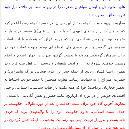
های معاویه دل و ایمان سپاهیان حضرت را در ربوده است بر خلاف میل خود
تن به صلح با معاویه داد.
معاویه با ورود خود به کوفه بعد از این جریان، در مسجد کوفه رسما اعلام کرد
که به هیچ کدام از بندهای تعهدی که با حسن بن علی(ع) منعقد کرده پایبند
نخواهد بود. در چنین شرایطی بود که مردم عراق که همواره با احساسات
تصمیم می گرفتند و تابع تصمیم های لحظه ای بودند متوجه غفلت خود در
برابر شامیان گردیدند. معاویه با بدست گرفتن قدرت در جهان اسلام و اعلام
رسمی خلافت، شروع به آزار و اذیت شیعیان و دوستداران اهل بیت کرد و در
همین راستا کسان زیادی از جمله حجر بن عدی صحابی بزرگ پیامبر(ص) و
حضرت امیر (ع)را به شهادت رساند. معاویه همچنین با حفظ جوانب احتیاط به
تحقیر حجازیان پرداخت؛ چرا که همه نکبت بار حیات سیاسی، اجتماعی و حتی
اقتصادی خویش را در دوره ای ازتاریخ، پیامد حضور و نقش آنان می دانست.
معاویه آخرین گام خود برای تثبیت خلافت را بعد از دوره طولانی حکومت، بر
خلاف سنت اسلامی، تداوم حکومت اموی را با ولایتعهدی یزید که فردی
ناشایست و بدور از تربیت دینی بود رسمیت بخشید، با اینکه چنین کرداری در
باور هیچ طیف و دسته ای از مسلمانان مقبول نمی نمود.