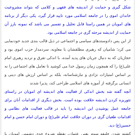
شکل گیری و حمایت از اندیشه های فقهی و کلامی که بتواند مشروعیت
خاندان اموی را در جامعه اسلامی مورد تایید قرار گیرد، یکی دیگر از برنامه
های امویان در همین راستا قابل تحلیل و تفسیر می باشد که نمونه بارز آن
حمایت از اندیشه مرجئه گری در جامعه اسلامی بود.
از این پس دادوستدهای سیاسی و اجتماعی در ذیل قالب بندی جدید خودنمایی
می کرد؛ شامیان که رهبری مطلقشان با معاویه، سردمدار حزب اموی بود و
حجازیان که به دنبال جریان های پدید آمده، با اندکی تفرق و تردید رهبری امام
علی(ع) را که همچون زمان رسول خدا می کوشید تا تعامل های اجتماعی را نه
بر اساس امتیازات نژادی و تبارشناسانه، بلکه بر اساس ارزش های دینی و
انسانی برگرفته از آموزه های اسلامی طراحی کند، پذیرا شدند
آنچه گفته شد بخش اندکی از فعالیت های اندیشه ای امویان در راستای
تئوریزه کردن اندیشه خلافت بوده است. بخش دیگری از اقدامات آنان برای
جامعه عمل پوشیدن این اندیشه را باید در قالب فعالیت های نظامی و
اقدامات طغیان گری در دوران خلافت امام علی(ع) و دوران امام حسن و امام
حسین(ع) دید.
کشته شدن خلیفه سوم یعنی عثمان، نقطه شروع جدی دشمنی امویان با