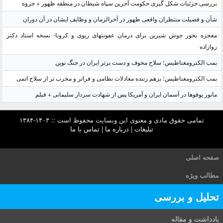
بررسی جزئیات شکل گیری حکومت آخرین سپاه شیطان در منطقه ظهور + جزوه
شأن و فضیلت منتظران واقعی ظهور در آخرالزمان و وظایف ایشان در آن دوران
معجزه بخور جوش شیرین برای درمان عفونتهای ریوی و کرونا- نسخه استاد دکتر
روازاده
بمب الکترومغناطیس؛ سلاح مخوف و دست برتر ایران در جنگ نوین
بمب الکترومغناطیس؛ برهم زننده معادلات نظامی و فراتر و مخرب تر از سلاح اتمی
مانور یوفوها در آسمان ایران و آمریکا پس از شهادت سردار سلیمانی + فیلم
تمامی حقوق مادی و معنوی این وبسایت محفوظ است :: ۱۴۰۳-۱۳۸۴
تبلیغات
|
درباره ما
|
تماس با ما
صفحه اصلی
مطالب ویژه
تحلیل و بررسی
یادداشت و مقاله