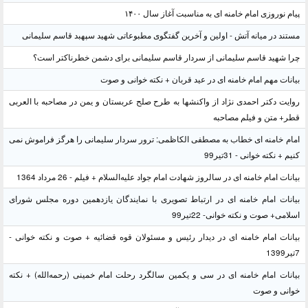
پیام نوروزی امام خامنه ای به مناسبت آغاز سال ۱۴۰۰
مستند در میانه آتش - اولین و آخرین گفتگوی مطبوعاتی شهید سپهبد قاسم سلیمانی
چرا شهید قاسم سلیمانی از سردار قاسم سلیمانی برای دشمن خطرناکتر است؟
بیانات مهم امام خامنه ای در عید قربان + نکته خوانی و صوت
روایت دکتر احمدی نژاد از واکنشها به طرح صلح عربستان و یمن در مصاحبه با العربی
قطر+ متن و فیلم مصاحبه
امام خامنه ای خطاب به مصطفی الکاظمی: ترور سردار سلیمانی را هرگز فراموش نمی
کنیم + نکته خوانی - 31تیر99
بیانات امام خامنه ای در سالروز شهادت امام جواد علیه‌السلام + فیلم - 26 مرداد 1364
بیانات امام خامنه ای در ارتباط تصویری با نمایندگان یازدهمین دوره مجلس شورای
اسلامی+ صوت و نکته خوانی- 22تیر99
بیانات امام خامنه ای در دیدار رئیس و مسئولان قوه قضائیه + صوت و نکته خوانی -
7تیر1399
بیانات امام خامنه ای در سی و یکمین سالگرد رحلت امام خمینی (رحمه‌الله) + نکته
خوانی و صوت