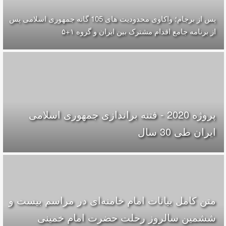
پس از برجام؛ واکاوی محدودیت های 105 گانه جمهوری اسلامی پس
از برنامه جامع اقدام مشترک بین ایران و گروه ۱+۵
پروژه 2020 - فتنه براندازی جمهوری اسلامی
ایران طی 30 سال
متن کامل بیانات امام خامنه‌ای در مراسم بیست و
ششمین سالروز رحلت حضرت امام خمینی