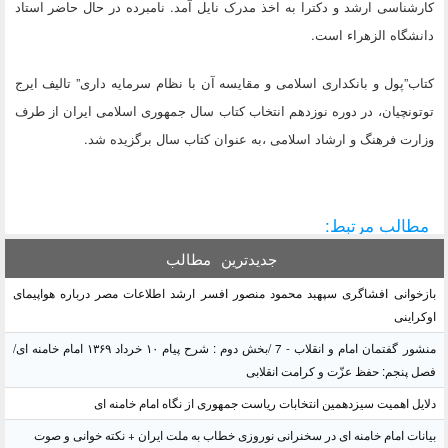
کارشناسی ارشد و دکترا به اخذ مدرک نایل آمد. نامبرده در حال حاضر استاد
دانشگاه الزهراء است.
کتاب”پول و بانکداری اسلامی و مقایسه آن با نظام سرمایه داری” تالیف ایرج
توتونچیان، در دوره نوزدهم انتخاب کتاب سال جمهوری اسلامی ایران از طرف
وزارت فرهنگ و ارشاد اسلامی ،به عنوان کتاب سال برگزیده شد.
مطالب مرتبط:
جدیدترین
مطالب
بازخوانی افشاگری سپهبد محمود منصور افسر ارشد اطلاعات مصر درباره هواپیمای
اوکراینی
منشور گفتمان امام و انقلاب - 7 /بخش دوم : شرح پیام ۱۰ خرداد ۱۳۶۹ امام خامنه ای/
فصل پنجم: حفظ عزّت و کرامت انقلابی
دلایل اهمیت سیزدهمین انتخابات ریاست جمهوری از نگاه امام خامنه ای
بیانات امام خامنه ای در سخنرانی نوروزی خطاب به ملت ایران + نکته خوانی و صوت