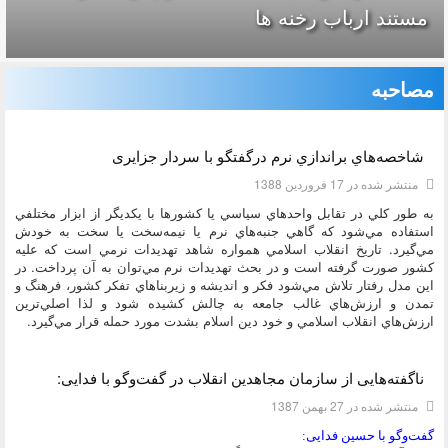
مستند ارباب رخنه ها
مصاحبه
دسته:
مصاحبه
شاخصه‌هاي براندازي نرم درگفتگو با سردار جزایری
منتشر شده در 17 فروردين 1388
به طور كلي در تقابل واحدهاي سياسي يا كشورها با يكديگر از ابزار مختلفي
استفاده مي‌شود كه گاهي جنبه‌هاي نرم يا نيمه‌سخت يا سخت به خودش
مي‌گيرد. تاريخ انقلاب اسلامي همواره شاهد تهديدات نرمي است كه عليه
كشور صورت گرفته است و در بحث تهديدات نرم مي‌توان به آن پرداخت. در
اين مدل رفتار تلاش مي‌شود فكر و انديشه و زيربناهاي تفكر كشور، فرهنگ و
تمدن و ارزش‌هاي غالب جامعه به چالش كشيده شود و لذا اصلي‌ترين
ارزش‌هاي انقلاب اسلامي و خود دين اسلام بشدت مورد حمله قرار مي‌گيرد.
ناگفته‌هایی از سازمان مجاهدین انقلاب در گفت‌وگو با فدایی:
منتشر شده در 27 بهمن 1387
گفت‌وگو با حسین فدایی: