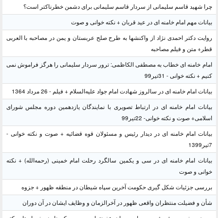
چرا شهید قاسم سلیمانی از سردار قاسم سلیمانی برای دشمن خطرناکتر است؟
بیانات مهم امام خامنه ای در عید قربان + نکته خوانی و صوت
روایت دکتر احمدی نژاد از واکنشها به طرح صلح عربستان و یمن در مصاحبه با العربی
قطر+ متن و فیلم مصاحبه
امام خامنه ای خطاب به مصطفی الکاظمی: ترور سردار سلیمانی را هرگز فراموش نمی
کنیم + نکته خوانی - 31تیر99
بیانات امام خامنه ای در سالروز شهادت امام جواد علیه‌السلام + فیلم - 26 مرداد 1364
بیانات امام خامنه ای در ارتباط تصویری با نمایندگان یازدهمین دوره مجلس شورای
اسلامی+ صوت و نکته خوانی- 22تیر99
بیانات امام خامنه ای در دیدار رئیس و مسئولان قوه قضائیه + صوت و نکته خوانی -
7تیر1399
بیانات امام خامنه ای در سی و یکمین سالگرد رحلت امام خمینی (رحمه‌الله) + نکته
خوانی و صوت
بررسی جزئیات شکل گیری حکومت آخرین سپاه شیطان در منطقه ظهور + جزوه
شأن و فضیلت منتظران واقعی ظهور در آخرالزمان و وظایف ایشان در آن دوران