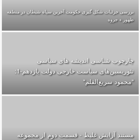
بررسی جزئیات شکل گیری حکومت آخرین سپاه شیطان در منطقه
ظهور + جزوه
چارچوب شناسی اندیشه های سیاسی
تئوریسین‌های سیاست خارجی دولت یازدهم-1:
"محمود سریع‌القلم‌"
مستند آرایش غلیظ - قسمت دوم از مجموعه