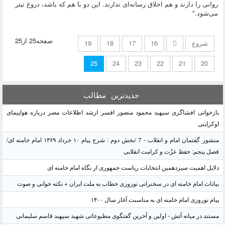
روانی را دارند و هم اخلاق رسانه‌ای ندارند. این دو با هم که باشد، دروغ تیتر
می‌شود."
صفحه25 از25
شروع
16
17
18
19
25
24
23
22
21
20
جدیدترین
مطالب
بازخوانی افشاگری سپهبد محمود منصور افسر ارشد اطلاعات مصر درباره هواپیمای
اوکراینی
منشور گفتمان امام و انقلاب - 7 /بخش دوم : شرح پیام ۱۰ خرداد ۱۳۶۹ امام خامنه ای/
فصل پنجم: حفظ عزّت و کرامت انقلابی
دلایل اهمیت سیزدهمین انتخابات ریاست جمهوری از نگاه امام خامنه ای
بیانات امام خامنه ای در سخنرانی نوروزی خطاب به ملت ایران + نکته خوانی و صوت
پیام نوروزی امام خامنه ای به مناسبت آغاز سال ۱۴۰۰
مستند در میانه آتش - اولین و آخرین گفتگوی مطبوعاتی شهید سپهبد قاسم سلیمانی