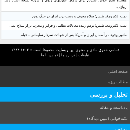
معجزه بخور جوش شیرین برای درمان عفونتهای ریوی و کرونا- نسخه استاد دکتر
روازاده
بمب الکترومغناطیس؛ سلاح مخوف و دست برتر ایران در جنگ نوین
بمب الکترومغناطیس؛ برهم زننده معادلات نظامی و فراتر و مخرب تر از سلاح اتمی
مانور یوفوها در آسمان ایران و آمریکا پس از شهادت سردار سلیمانی + فیلم
تمامی حقوق مادی و معنوی این وبسایت محفوظ است :: ۱۴۰۳-۱۳۸۴
تبلیغات
|
درباره ما
|
تماس با ما
صفحه اصلی
مطالب ویژه
تحلیل و بررسی
یادداشت و مقاله
نکته‌خوانی (تبیین دیدگاه)
مصاحبه