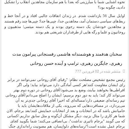
نحوه آشنایی شما با مبارزینی که بعداً با هم سازمان مجاهدین انقلاب را تشکیل
دادید، چگونه بود؟
اوایل سال 56 بازداشت شدم. در زندان اتفاقات جالبی افتاد و در آنجا خط و
ربط‌‏های سیاسی دستمان آمد، مجاهدین جدا، چپی‌ها جدا؛ چپی‌ها چند رقم هستند
و مجاهدین خودشان یک دسته رجوی بودند و یک دسته میثمی؛ مذهبیون و
روحانیون و علما و رگه هایی از طرفداران شریعتی هم بودند.
دسته:
مصاحبه
سخنان هدفمند و هوشمندانه هاشمی رفسنجانی پیرامون مدت
رهبری، جایگزین رهبری، ترامپ و آینده حسن روحانی
منتشر شده در 02 فروردين 777
رئیس مجمع تشخیص مصلحت نظام: "رقبای آقای روحانی نمی‌توانند در برابر
رای ایشان مقاومت کنند/هر کسی آمادگی دارد می‌تواند بیاید؛ ولی اگر
افراطی‌ها بخواهند بیایند، وضع بد می‌شود/آقای روحانی در دوره دوم بهتر
می‌تواند کار کند؛ باید به دور دوم برسیم؛ ایشان را اصلح می‌دانم/آقای روحانی
تیم رسانه‌ای ضعیفی دارد/مساله‌ای که اخیرا آقای روحانی جدی‌تر به آن
می‌پردازد، در مسافرت‌هایی که می‌روند، یکی از ملاقات‌هایشان باید با
حامیانش باشد که در انتخابات و بعد از انتخابات حمایتش ‌کنند/بعد برجام، الان
شما هر کاری را مثال بزنید، دیگر مشکل آن‌گونه و مثل سابق نداریم./کسانی
که می گویند "برجام تاثیری نداشت"، بی‌انصافی می‌کنند؛ شما بگویید کجای
برجام عمل نشده است؟/رسانه‌‌های دلواپسان، هم مصونیت راه‌اندازی جنگ