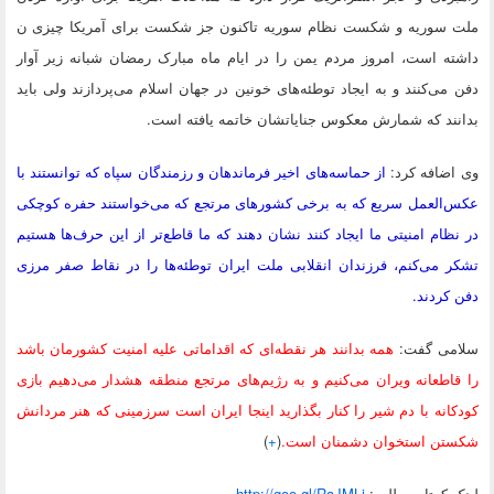
ملت سوریه و شکست نظام سوریه تاکنون جز شکست برای آمریکا چیزی ن
داشته است، امروز مردم یمن را در ایام ماه مبارک رمضان شبانه زیر آوار
دفن می‌کنند و به ایجاد توطئه‌های خونین در جهان اسلام می‌‌پردازند ولی باید
بدانند که شمارش معکوس جنایاتشان خاتمه یافته است.
وی اضافه کرد:
از حماسه‌های اخیر فرماندهان و رزمندگان سپاه که توانستند با
عکس‌العمل سریع که به برخی کشورهای مرتجع که می‌خواستند حفره کوچکی
در نظام امنیتی ما ایجاد کنند نشان دهند که ما قاطع‌تر از این حرف‌ها هستیم
تشکر می‌کنم، فرزندان انقلابی ملت ایران توطئه‌ها را در نقاط صفر مرزی
دفن کردند.
سلامی گفت:
همه بدانند هر نقطه‌ای که اقداماتی علیه امنیت کشورمان باشد
را قاطعانه ویران می‌کنیم و به رژیم‌های مرتجع منطقه هشدار می‌دهیم بازی
کودکانه با دم شیر را کنار بگذارید اینجا ایران است سرزمینی که هنر مردانش
شکستن استخوان دشمنان است.
(
+
)
لينک کوتاه مطلب:
http://goo.gl/RaJMLi