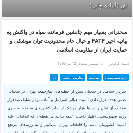
ای (آماده چاپ)
سخنرانی بسیار مهم جانشین فرمانده سپاه در واکنش به
بیانیه اخیر FATF و خیال خام محدودیت توان موشکی و
حمایت ایران از مقاومت اسلامی
دسته:
گزارش
منتشر شده در 12 تیر 1395
رژیم صهیونیستی
مقاومت
مقاومت اسلامی
fatf
سردار سلامی در سخنان پیش از خطبه‌های نمازجمعه تهران در سخنانی
ضمن هدف قرار دادن امنیت خیالی اسرائیل و آماده بودن شلیک صدهزار
موشک از لبنان و ده ها هزار موشک از سایر کشورهای منطقه به سوی
رژیم صهیونیستی، اظهار داشت: "همه بدانند هر نقطه‌ای که اقداماتی علیه
امنیت کشورمان باشد را قاطعانه ویران می‌کنیم و به رژیم‌های مرتجع
منطقه هشدار می‌دهیم بازی کودکانه با دم شیر را کنار بگذارید اینجا ایران