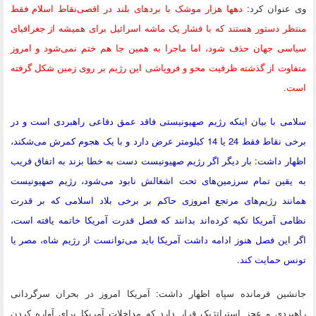
وی عنوان کرد:
دهها هزار موشک با بردهای بلند در اقصی‌نقاط اسلام فقط
منتظر دستور هستند که با فشار یک ماشه اسرائیل برای همیشه از جغرافیای
سیاسی جهان حذف شود، اما ماجرا به همین جا هم ختم نمی‌شود و امروز
متفاوت از گذشته ظرفیت محو و فروپاشی این رژیم بر روی زمین شکل گرفته
است.
سلامی با بیان اینکه رژیم صهیونیستی فاقد عمق دفاعی راهبردی است و در
برخی نقاط فقط 24 یا 14 کیلومتر عرض دارد و با یک هجوم کمرش می‌شکند،
اظهار داشت: بار دیگر اگر رژیم صهیونیست دست به خطا بزند به اتفاق قریب
به یقین تمام سرزمین‌های تحت اشغالش نابود می‌شود، رژیم صهیونیست
همانند رژیم‌های مرتجع امروزی حاکم بر برخی بلاد اسلامی که بر قدرت
نظامی آمریکا تکیه کرده‌اند بدانند که فصل قدرت آمریکا خاتمه یافته است،
اگر این فصل هنوز ادامه داشت آمریکا باید می‌توانست از رژیم شاه، مصر یا
تونس حمایت کند.
جانشین فرمانده سپاه اظهار داشت: آمریکا امروز در بحران سرگردانی
راهبردی و عجز استراتژیک قرار دارد که مداخلات آمریکا برای آ‌واره کردن