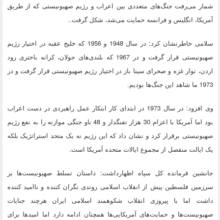
شمار می‌رفت جنگ‌های متعددی بین اعراب و رژیم صهیونیستی که از طریق
آمریکا، انگلیس و فرانسه حمایت می‌شد، شکل گرفت..
سلامی خاطرنشان کرد: در سال 1948 و 1956 که خلیج عقبه در اختیار رژیم
صهیونیستی قرار گرفت و در 1967 که بلندی‌های جولان، کرانه باختری رود
اردن، نوار غزه و صحرای سینا باز در اختیار رژیم صهیونیستی قرار گرفت و در
1973 ما شاهد این جنگ‌ها بودیم.
وی افزود: در سال 1973 در ابتدای کار ابتکار عمل راهبردی در دست اعراب
بود اما آمریکا با اعزام 30 هزار تفنگدار و 48 ناو جنگی موازنه را به نفع رژیم
صهیونیستی برقرار کرد و نشان داد که این رژیم نه یک متحد استراتژیک بلکه
یک ایالت منفصل از مجموع ایالات متحده آمریکا است.
جانشین فرمانده کل سپاه اظهارداشت: داستان تسلط صهیونیست‌ها بر
سرزمین فلسطین پیش از انقلاب اسلامی روندی نگران کننده و ناامید کننده
داشت اما با پیروزی انقلاب شکوهمند اسلامی ایران هرچند جنایات
صهیونیست‌ها و حمایت‌های آمریکایی‌ها همچنان ادامه دارد اما امیدها برای