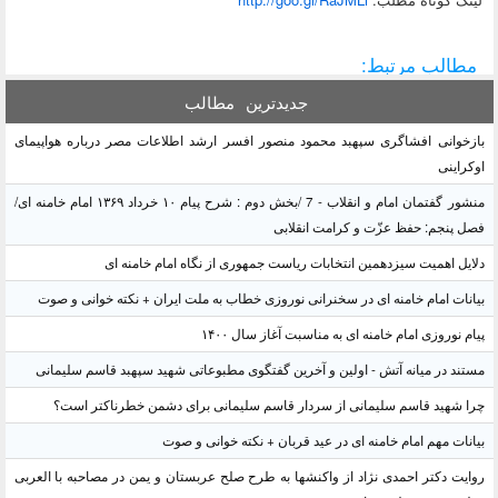
مطالب مرتبط:
جدیدترین
مطالب
بازخوانی افشاگری سپهبد محمود منصور افسر ارشد اطلاعات مصر درباره هواپیمای
اوکراینی
منشور گفتمان امام و انقلاب - 7 /بخش دوم : شرح پیام ۱۰ خرداد ۱۳۶۹ امام خامنه ای/
فصل پنجم: حفظ عزّت و کرامت انقلابی
دلایل اهمیت سیزدهمین انتخابات ریاست جمهوری از نگاه امام خامنه ای
بیانات امام خامنه ای در سخنرانی نوروزی خطاب به ملت ایران + نکته خوانی و صوت
پیام نوروزی امام خامنه ای به مناسبت آغاز سال ۱۴۰۰
مستند در میانه آتش - اولین و آخرین گفتگوی مطبوعاتی شهید سپهبد قاسم سلیمانی
چرا شهید قاسم سلیمانی از سردار قاسم سلیمانی برای دشمن خطرناکتر است؟
بیانات مهم امام خامنه ای در عید قربان + نکته خوانی و صوت
روایت دکتر احمدی نژاد از واکنشها به طرح صلح عربستان و یمن در مصاحبه با العربی