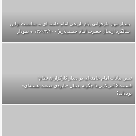
بسیار مهم: بازخوانی پیام تاریخی امام خامنه ای به مناسبت اولین
سالگرد ارتحال حضرت امام خمینی(ره) - ۱۳۶۹/۳/۱۰ + نمودار
تبیین بیانات امام خامنه‌ای در دیدار کارگزاران نظام؛
قسمت2:آمریکایی‌ها چگونه بدنبال «نابودی صنعت هسته‌ای»
بوده‌اند؟