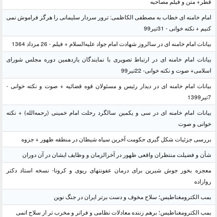
قطر+ متن و فیلم مصاحبه
امام خامنه ای خطاب به مصطفی الکاظمی: ترور سردار سلیمانی را هرگز فراموش نمی
کنیم + نکته خوانی - 31تیر99
بیانات امام خامنه ای در سالروز شهادت امام جواد علیه‌السلام + فیلم - 26 مرداد 1364
بیانات امام خامنه ای در ارتباط تصویری با نمایندگان یازدهمین دوره مجلس شورای
اسلامی+ صوت و نکته خوانی- 22تیر99
بیانات امام خامنه ای در دیدار رئیس و مسئولان قوه قضائیه + صوت و نکته خوانی -
7تیر1399
بیانات امام خامنه ای در سی و یکمین سالگرد رحلت امام خمینی (رحمه‌الله) + نکته
خوانی و صوت
بررسی جزئیات شکل گیری حکومت آخرین سپاه شیطان در منطقه ظهور + جزوه
شأن و فضیلت منتظران واقعی ظهور در آخرالزمان و وظایف ایشان در آن دوران
معجزه بخور جوش شیرین برای درمان عفونتهای ریوی و کرونا- نسخه استاد دکتر
روازاده
بمب الکترومغناطیس؛ سلاح مخوف و دست برتر ایران در جنگ نوین
بمب الکترومغناطیس؛ برهم زننده معادلات نظامی و فراتر و مخرب تر از سلاح اتمی