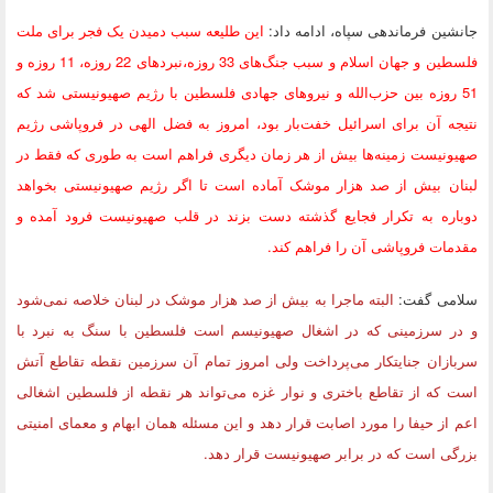
جانشین فرماندهی سپاه، ادامه داد:
این طلیعه سبب دمیدن یک فجر برای ملت
فلسطین و جهان اسلام و سبب جنگ‌های 33 روزه،‌نبردهای 22 روزه، 11 روزه و
51 روزه بین حزب‌الله و نیروهای جهادی فلسطین با رژیم صهیونیستی شد که
نتیجه آن برای اسرائیل خفت‌بار بود، امروز به فضل الهی در فروپاشی رژیم
صهیونیست زمینه‌ها بیش از هر زمان دیگری فراهم است به طوری که فقط در
لبنان بیش از صد هزار موشک آماده است تا اگر رژیم صهیونیستی بخواهد
دوباره به تکرار فجایع گذشته دست بزند در قلب صهیونیست فرود آمده و
مقدمات فروپاشی آن را فراهم کند.
سلامی گفت:
البته ماجرا به بیش از صد هزار موشک در لبنان خلاصه نمی‌شود
و در سرزمینی که در اشغال صهیونیسم است فلسطین با سنگ به نبرد با
سربازان جنایتکار می‌پرداخت ولی امروز تمام آن سرزمین نقطه تقاطع آتش
است که از تقاطع باختری و نوار غزه می‌تواند هر نقطه از فلسطین اشغالی
اعم از حیفا را مورد اصابت قرار دهد و این مسئله همان ابهام و معمای امنیتی
بزرگی است که در برابر صهیونیست قرار دهد.