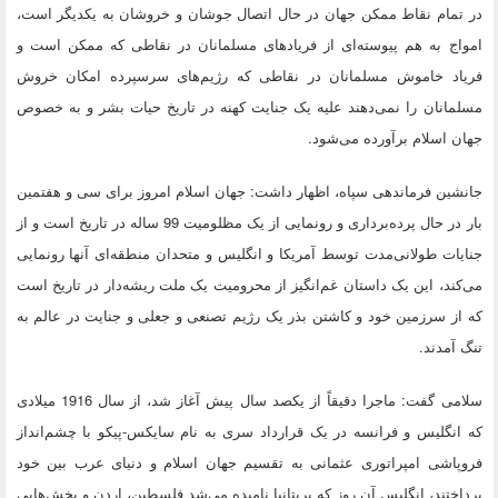
در تمام نقاط ممکن جهان در حال اتصال جوشان و خروشان به یکدیگر است،
امواج به هم پیوسته‌ای از فریادهای مسلمانان در نقاطی که ممکن است و
فریاد خاموش مسلمانان در نقاطی که رژیم‌های سرسپرده امکان خروش
مسلمانان را نمی‌دهند علیه یک جنایت کهنه در تاریخ حیات بشر و به خصوص
جهان اسلام برآورده می‌شود.
جانشین فرماندهی سپاه، اظهار داشت: جهان اسلام امروز برای سی و هفتمین
بار در حال پرده‌برداری و رونمایی از یک مظلومیت 99 ساله در تاریخ است و از
جنایات طولانی‌مدت توسط آمریکا و انگلیس و متحدان منطقه‌ای آنها رونمایی
می‌کند، این یک داستان غم‌انگیز از محرومیت یک ملت ریشه‌دار در تاریخ است
که از سرزمین خود و کاشتن بذر یک رژیم تصنعی و جعلی و جنایت در عالم به
تنگ آمدند.
سلامی گفت: ماجرا دقیقاً از یکصد سال پیش آغاز شد، از سال 1916 میلادی
که انگلیس و فرانسه در یک قرارداد سری به نام سایکس‌-پیکو با چشم‌انداز
فروپاشی امپراتوری عثمانی به تقسیم جهان اسلام و دنیای عرب بین خود
پرداختند، انگلیس آن روز که بریتانیا نامیده می‌شد فلسطین، اردن و بخش‌هایی