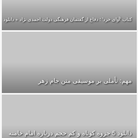
کتاب 'آوای خرد' ؛ دفاع از گفتمان فرهنگی دولت احمدی نژاد + دانلود
مهم: تأملی بر موسیقی متن جام زهر
دانلود 5 جزوه كوتاه و كم حجم درباره امام خامنه