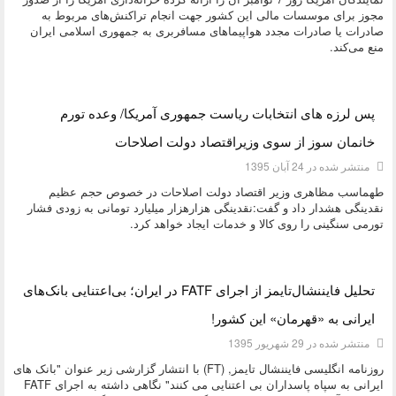
مجوز برای موسسات مالی این کشور جهت انجام تراکنش‌های مربوط به
صادرات یا صادرات مجدد هواپیماهای مسافربری به جمهوری اسلامی ایران
منع می‌کند.
دسته:
اقتصادی
پس لرزه های انتخابات ریاست جمهوری آمریکا/ وعده تورم
خانمان سوز از سوی وزیراقتصاد دولت اصلاحات
منتشر شده در 24 آبان 1395
طهماسب مظاهری وزیر اقتصاد دولت اصلاحات در خصوص حجم عظیم
نقدینگی هشدار داد و گفت:نقدینگی هزارهزار میلیارد ‌تومانی به زودی فشار
تورمی سنگینی را روی کالا و خدمات ایجاد خواهد کرد.
دسته:
اقتصادی
تحلیل فایننشال‌تایمز از اجرای FATF در ایران؛ بی‌اعتنایی بانک‌های
ایرانی به «قهرمان» این کشور!
منتشر شده در 29 شهریور 1395
روزنامه انگلیسی فایننشال تایمز, (FT) با انتشار گزارشی زیر عنوان "بانک های
ایرانی به سپاه پاسداران بی اعتنایی می کنند" نگاهی داشته به اجرای FATF