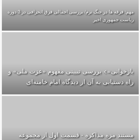
مهم: فرقه ها در جنگ نرم/ بررسی اجمالی فرق انحرافی در 3 دوره
ریاست جمهوری اخیر
بازخوانی=> بررسی تبیینی مفهوم «عزت ملی» و
راه دستیابی به آن از دیدگاه امام خامنه‌ای
مستند مزه مذاکره - قسمت اول از مجموعه