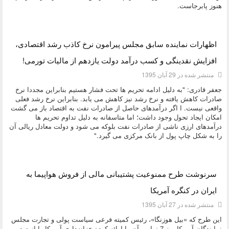
هنوز پابرجاست.
دسته:
اقتصادی
اظهارات نماینده سابق مجلس پیرامون نرخ کاذب رشد اقتصادی،
افزایش نقدینگی و کسب درآمد دولت یازدهم از مالیات تورمی!
منتشر شده در 29 آبان 1395
جعفر قادری: "به دلیل ادامه تحریم ها تحت فشار هستیم بنابراین مجددا نرخ
صادرات کاهش یافته و نرخ رشد نیز کاهش می یابد. بنابراین نرخ رشد فعلی
واقعی نیست. ا اگر درآمدهای حاصل از صادرات نفت به اقتصاد باز می گشت
امکان ایجاد تحول وجود داشت؛ اما متاسفانه به دلیل تداوم تحریم ها
درآمدهای ارزی ناشی از صادرات نفت بلوکه می شود و دولت معادل ریالی آن
را به شکل چاپ پول از بانک مرکزی می گیرد."
دسته:
اقتصادی
سرنوشت طرح ممنوعیت پشتیبانی مالی از فروش هواپیما به
ایران در کنگره آمریکا
منتشر شده در 27 آبان 1395
این طرح که «بیل هوزنگا»، رئیس کمیته فرعی سیاست پولی و تجارت مجلس
نمایندگان آمریکا روز 7 نوامبر آن را ارائه کرده خزانه‌داری آمریکا را از صدور