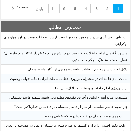
صفحه1 از6
1
2
3
4
5
6
پایان
جدیدترین
مطالب
بازخوانی افشاگری سپهبد محمود منصور افسر ارشد اطلاعات مصر درباره هواپیمای
اوکراینی
منشور گفتمان امام و انقلاب - 7 /بخش دوم : شرح پیام ۱۰ خرداد ۱۳۶۹ امام خامنه ای/
فصل پنجم: حفظ عزّت و کرامت انقلابی
دلایل اهمیت سیزدهمین انتخابات ریاست جمهوری از نگاه امام خامنه ای
بیانات امام خامنه ای در سخنرانی نوروزی خطاب به ملت ایران + نکته خوانی و صوت
پیام نوروزی امام خامنه ای به مناسبت آغاز سال ۱۴۰۰
مستند در میانه آتش - اولین و آخرین گفتگوی مطبوعاتی شهید سپهبد قاسم سلیمانی
چرا شهید قاسم سلیمانی از سردار قاسم سلیمانی برای دشمن خطرناکتر است؟
بیانات مهم امام خامنه ای در عید قربان + نکته خوانی و صوت
روایت دکتر احمدی نژاد از واکنشها به طرح صلح عربستان و یمن در مصاحبه با العربی