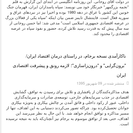
در دولت آقای روحانی. این روزنامه انگلیسی در ابتدای این گزارش به قلم
"نجمه بزرگمهر" خبرنگار خود می نویسد: سپاه پاسداران ایران، قهرمان جنگ
خونین این کشور با عراق در دهه 1980 بوده و اخیرا نیز در نبردهای عراق و
سوریه فعال است. فایننشال تایمز ضمن بیان اینکه "سپاه یکی از فعالان بزرگ
در عرصه اقتصادی جمهوری اسلامی است" مدعی شد: اما حسن روحانی از
سه سال پیش که به قدرت رسید تلاش کرده، حضور و نفوذ سپاه در عرصه
اقتصادی را محدود کند.
دسته:
اقتصادی
ناکارآمدی نسخه برجام، در راستای درمان اقتصاد ایران/
"برون‌گرایی" و "درون‌زاسازی"؛ لازمه رونق و پیشرفت اقتصادی
ایران
منتشر شده در 09 شهریور 1395
هدف مذاکره‌کنندگان از پافشاری و تلاش برای رسیدن به توافق، گشایش
اقتصادی در جذب سرمایه‌های خارجی، توسعه‌ی صادرات و سرمایه‌گذاری
داخلی، عبور از رکود داخلی و فائق آمدن بر چالش بیکاری و به‌ویژه بیکاری
جوانان تحصیل‌کرده بود. چراکه تصور می‌کردند دستیابی به این اهداف، تنها از
مسیر مذاکره و توافق انجام خواهد شد. با این حال به نظر می‌رسد این
اهداف، حتی بعد از توافق موسوم به برجام نیز آنچنان‌که باید به نتیجه نرسیده
است.