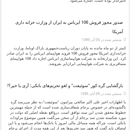
تأثیرگذار بوده است، اشاره می­‌شود.
دسته:
اقتصادی
صدور مجوز فروش 106 ایرباس به ایران از وزارت خزانه داری
آمریکا
منتشر شده در 03 آذر 1395
کمتر از دو ماه مانده به پایان دوران ریاست‌جمهوری باراک اوباما، وزارت
خزانه‌داری امریکا مجوز فروش 106 فروند هواپیمای ایرباس را به ایران صادر
کرد. این وزارتخانه به شرکت هواپیماسازی ایرباس اجازه داد 106 هواپیمای
مسافربری به شرکت هواپیمایی ایران‌ایر بفروشد.
دسته:
اقتصادی
بازگشایی گره کور "سوئیفت" و لغو تحریم‌های بانکی؛ آری یا خیر؟!
منتشر شده در 29 آبان 1395
با اظهارات اخیر علی اکبر صالحی پیرامون "سوئیفت"،به نظر می‌رسد گره
ناگشوده‌ای در خصوص برجام شفاف‌سازی شده است که از جمله مهمترین
خطوط محقق شدن این سند توافق است. درواقع نقطه اصلی که دولت در
مورد شکسته شدن سد برجام از آن سخن می‌گفت همین موضوع مراودات
بانکی است، چراکه همه مسائل مالی امروز با بانک‌ها انجام می‌شود و با این
اوصاف باید گفت که هنوز سد تحریم‌ها بعد از این همه مدت از اجرای برجام