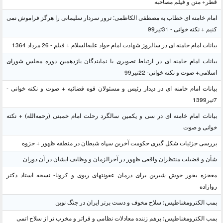
قطر+ متن و فیلم مصاحبه
امام خامنه ای خطاب به مصطفی الکاظمی: ترور سردار سلیمانی را هرگز فراموش نمی
کنیم + نکته خوانی - 31تیر99
بیانات امام خامنه ای در سالروز شهادت امام جواد علیه‌السلام + فیلم - 26 مرداد 1364
بیانات امام خامنه ای در ارتباط تصویری با نمایندگان یازدهمین دوره مجلس شورای
اسلامی+ صوت و نکته خوانی- 22تیر99
بیانات امام خامنه ای در دیدار رئیس و مسئولان قوه قضائیه + صوت و نکته خوانی -
7تیر1399
بیانات امام خامنه ای در سی و یکمین سالگرد رحلت امام خمینی (رحمه‌الله) + نکته
خوانی و صوت
بررسی جزئیات شکل گیری حکومت آخرین سپاه شیطان در منطقه ظهور + جزوه
شأن و فضیلت منتظران واقعی ظهور در آخرالزمان و وظایف ایشان در آن دوران
معجزه بخور جوش شیرین برای درمان عفونتهای ریوی و کرونا- نسخه استاد دکتر
روازاده
بمب الکترومغناطیس؛ سلاح مخوف و دست برتر ایران در جنگ نوین
بمب الکترومغناطیس؛ برهم زننده معادلات نظامی و فراتر و مخرب تر از سلاح اتمی