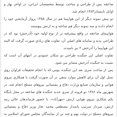
صاعقه پس از طراحي و ساخت توسط متخصصان ايراني، در اواخر بهار و
اوايل تابستان۱۳۸۳ انجام شد.
دو پيش نمونه ديگر از اين هواپيما هم در سال ۱۳۸۵ پرواز آزمايشي خود را
انجام دادند و سه نمونه ديگر هم ساخته و به ارتش پيوستند.
هواپيماي صاعقه در واقع پيشرفته تر از نوع اوليه خود (آذرخش) بود كه در
طراحي بدنه و سامانه هاي اصلي آن، تفاوت هاي زيادي صورت گرفت كه البته
اين هواپيما را آذرخش ۲ نيز ناميدند.
تفاوت اصلي اين جنگنده طراحي دو سكان عمودي در انتهاي آن است كه
نسبت به جنگنده آذرخش متمايز مي شود.
پس از ساخت سري بعد اين جنگنده بومي كه با انجام تحقيقات فراوان روي
نسل اول آن براي كاهش موارد منفي در آن صورت گرفت با همكاري نيروي
هوايي و سازمان صنايع وزارت دفاع و پشتيباني نيروهاي مسلح انجام شد، در
شهريور ماه ۱۳۸۶ دو فروند از سري جديد جنگنده هاي صاعقه در محل پايگاه
يكم شكاري نيروي هوايي ارتش «مهرآباد»، با حضور فرماندهان عالي رتبه
ارتش، سردار سرتيپ پاسدار مصطفي محمد نجار وزير دفاع و پشتيباني
نيروهاي مسلح در دولت نهم و چند تن از نمايندگان مجلس شوراي اسلامي به