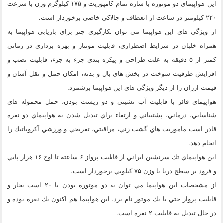
اين هواپيماي دو موتوره با سازه تمام كامپوزيت و ۱۷۵ كيلوگرم وزن با سرعت
۲۲۰ كيلومتر در ساعت از انعطاف و چالاكي خاصي برخوردار است.
از ويژگي هاي اين هواپيما مي توان بكارگيري چتر براي بازيابي هواپيما به
همراه خلبان در شرايط اضطراري، قابليت مونتاژ و بهره برداري در زماني
كمتر از ۵ دقيقه به علت طراحي و پيكره بندي جزء به جزء، قابليت نصب و
افزايش ظرفيت سوخت در بخش هاي بال و بدنه، امكان حمل و نقل آسان و
قيمت ارزان را از ديگر ويژگي هاي اين هواپيما برشمرد.
هواپيماي فائز با قابليت آب نشيني و دو زيست بودن، حمل محموله هاي
شناسايي، درماني، پشتيباني و ارتقاء براي تبديل شدن به هواپيماي دو نفره
قادر است ماموريت هاي گشت زني، مراقبتي، تفريحي و ورزشي آكروباتيك را
انجام دهد.
اين هواپيماي تك سرنشين ايراني از قابليت پرواز ۶ ساعته تا اوج ۱۶ هزار پايي
و فرود بر سطح دريا با وزن ۷۵ كيلويي برخوردار است.
از مشخصات اين هواپيما مي توان به دو موتوره بودن با ۲۰ اسب بخار و
قابليت پرواز حتي با يك موتور نام برد. اين هواپيما هم اكنون يك نفره بوده و
در حال تبديل به قابليت ۲ نفره است.