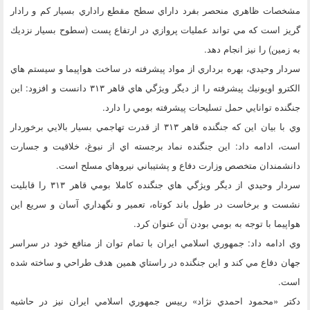
مشخصات ظاهري منحصر بفرد داراي سطح مقطع راداري بسيار كم و رادار
گريز است كه مي تواند عمليات پروازي در ارتفاع پست (سطوح بسيار نزديك
به زمين) را نيز انجام دهد.
سردار وحيدي، بهره برداري از مواد پيشرفته در ساخت هواپيما و سيستم هاي
الكترو اويونيك پيشرفته را از ديگر ويژگي هاي قاهر ۳۱۳ دانست و افزود: اين
جنگنده توانايي حمل تسليحات پيشرفته بومي را دارد.
وي با بيان اين كه جنگنده قاهر ۳۱۳ از قدرت تهاجمي بسيار بالايي برخوردار
است، ادامه داد: اين جنگنده نماد برجسته اي از نبوغ، خلاقيت و جسارت
دانشمندان متخصص وزارت دفاع و پشتيباني نيروهاي مسلح است.
سردار وحيدي از ديگر ويژگي هاي جنگنده كاملا بومي قاهر ۳۱۳ را قابليت
نشست و برخاست در طول باند كوتاه، تعمير و نگهداري آسان و سريع اين
هواپيما با توجه به بومي بودن آن عنوان كرد.
وي ادامه داد: جمهوري اسلامي ايران با تمام توان از منافع خود در سراسر
جهان دفاع مي كند و اين جنگنده در راستاي همين هدف طراحي و ساخته شده
است.
دكتر «محمود احمدي نژاد» رييس جمهوري اسلامي ايران نيز در حاشيه