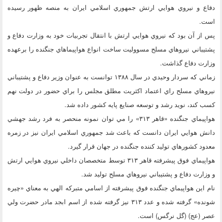
دفاع و نيروي هوايي ارتش جمهوري اسلامي ايران به منصه ظهور رسيده
است.
پس از آن بود كه نيروي هوايي ارتش با انتقال تجربيات خود به وزارت دفاع و
پشتيباني نيروهاي مسلح مسووليت ساخت انواع هواپيماهاي جنگنده را برعهده
وزارت دفاع گذاشت.
زماني كه سردار وحيدي در سال ۱۳۸۸ توانست به عنوان وزير دفاع و پشتيباني
نيروهاي مسلح راي اعتماد اكثريت مطلق مجلس را براي حضور در دولت نهم
كسب كند، نويد رشد و توسعه صنايع پايه كشور داده شد.
هواپيماي جنگنده «قاهر ۳۱۳» را مي توان نمونه منحصر به فرد رشد جهشي
دانش هوايي ايران دانست كه باعث شد جمهوري اسلامي ايران نيز در زمره
معدود كشورهاي توليد كننده جنگنده در جهان قرار گيرد.
هواپيماي فوق پيشرفته قاهر ۳۱۳ توسط متخصصان داخلي نيروي هوايي ارتش
و وزارت دفاع و پشتيباني نيروهاي مسلح توليد شد.
نام اين هواپيماي جنگنده فوق پيشرفته از اسامي متبركه الهي به معناي «چيره
شونده» گرفته شده و عدد ۳۱۳ نيز گرفته شده از اسم ابجد مادر حضرت ولي
عصر (عج) (گل نرگس) است.