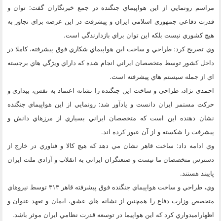
مراسم رونمايي از اين هواپيماي جنگنده در جمع خبرنگاران گفت: توان و
قدرت دفاعي جمهوري اسلامي ايران و پيشرفت در اين عرصه براي تجاوز به
هيچ كشوري نيست بلكه اين توان براي بازدارندگي است.
وي تصريح كرد: طراحي و ساخت اين هواپيماي شكاري فوق پيشرفته، كاملا در
داخل كشور توسط متخصصان ايراني انجام شده كه داراي ويژگي هاي برجسته
اي از جمله سيستم هاي پيشرفته است.
احمدي نژاد، طراحي و ساخت اين جنگنده را نشانه اعتماد به نفس، بيداري و
حركت مستمر ايران دانست و يادآور شد: رونمايي از اين هواپيماي جنگنده
نشان دهنده اين است كه متخصصان ايراني بسياري از مرزهاي دانش و
پيشرفت را شكسته و از آن عبور كرده اند.
وي ادامه داد: ساخت قاهر نشان مي دهد كه هيچ كالا و فناوري در خارج از
دسترس متخصصان ما نيست و صنعتگران ايراني به انقلاب و آزادي ملت ايران
پايبند هستند.
وي، طراحي و ساخت هواپيماي جنگنده فوق پيشرفته قاهر ۳۱۳ توسط نيروهاي
متخصص وزارت دفاع را همچنين از نشانه هاي عشق، ايمان و تعهد عنوان و
اظهاراميدواري كرد كه اين هواپيما در توسعه قدرت نظامي ايران موثر باشد.