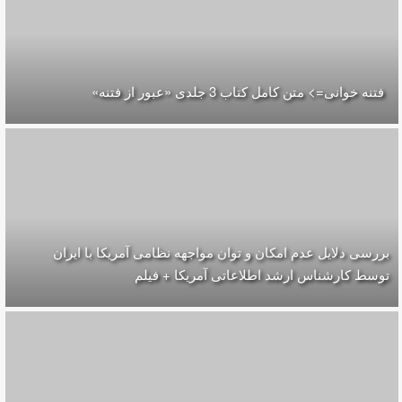
فتنه خوانی=> متن کامل کتاب 3 جلدی «عبور از فتنه»
بررسی دلایل عدم امکان و توان مواجهه نظامی آمریکا با ایران
توسط کارشناس ارشد اطلاعاتی آمریکا + فیلم