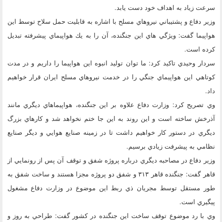
سرعت زياد به اهداف خود دست يابد.
وزير دفاع و پشتيباني نيروهاي مسلح با اشاره به قابليت حمل سلاح توسط اين
هواپيما گفت: ويژگي هاي اين جنگنده، آن را به يك هواپيماي پيشرفته تبديل
كرده است.
سردار وحيدي تاكيد كرد: ما توان توليد انبوه اين هواپيما را داريم و در مدت
كوتاهي اين هواپيماي جنگي را در خدمت نيروهاي مسلح ايران قرار خواهيم
داد.
وي تصريح كرد: وزارت دفاع علاوه بر اين جنگنده، هواپيماهاي ديگري مانند
آذرخش ساخته است و اين روند به اين جا ختم نخواهد شد و كارهاي بزرگ
ديگري در دستور كار خواهيم داشت تا در زمينه صنايع هوايي و ديگر صنايع
نظامي به پيشرفت زيادي برسيم.
وزير دفاع در مصاحبه ديگري درباره پروژه شفق و توقف آن پس از رونمايي از
قاهر گفت: جنگنده قاهر ۳۱۳ و شفق دو پروژه مجزا هستند و ساخت شفق به
طور مستقل توسط مجريان ذي ربط اين موضوع در وزارت دفاع مشغول
پيگيري است.
وي با رد موضوع توقف ساخت اين جنگنده در كشور گفت: طراحي به‌ روز و