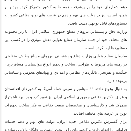
دهم شعارهاي خود را بر پيشرفت همه جانبه كشور متمركز كرده بود و بر
همين اساس نيز در دولت هاي نهم و دهم در عرصه هاي نوين دفاعي كشور به
دستاوردهاي قابل توجهي دست يافت.
وزارت دفاع و پشتيباني نيروهاي مسلح جمهوري اسلامي ايران با زير مجموعه
هاي مختلف خود از جمله سازمان صنايع هوايي نقش موثري را در كسب اين
دستاوردها ايفا كرده است.
سازمان صنايع هوايي وزارت دفاع و پشتيباني نيروهاي مسلح وظايف متفاوتي
در زمينه هاي مربوط به طراحي، ساخت و تعمير انواع هواپيماهاي مسافربري ،
جنگنده و تفريحي، بالگردهاي نظامي و امدادي و پهپادهاي هجومي و شناسايي
برعهده دارد.
به دنبال وقوع حادثه ۱۱ سپتامبر و سپس حمله آمريكا به كشورهاي افغانستان
و عراق، دكترين دفاعي جمهوري اسلامي ايران نيز تغيير كرد و بر نبرد ناهمتراز
متمركز شد و كارشناسان و متخصصان صنعت دفاعي به فكر ساخت تجهيزات
نوين در عرصه هاي مختلف افتادند.
براي گسترش دكترين دفاعي جديد ايران، دولت هاي نهم و دهم خدمات
فراواني را انجام دادند و كشورمان را در بحث امنيت به جايگاه والايي رساندند