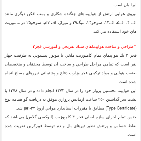
ايرانيان است.
نيروي هوايي ارتش از هواپيماهاي جنگنده شكاري و بمب افكن ديگري مانند
اف ۴، اف۵، اف۱۴، سوخو۲۴، ميگ۲۹ و ميراژ، اف-۷ام، سوخو۲۵ در ماموريت
هاي خود استفاده مي كند.
**طراحي و ساخت هواپيماهاي سبك تفريحي و آموزشي فجر۳
فجر ۳ يك هواپيماي تمام كامپوزيت ملخي با موتور پيستوني به ظرفيت چهار
نفر است كه تمامي مراحل طراحي و ساخت آن توسط محققان و متخصصان
صنعت هوايي و مواد تركيبي فجر وزارت دفاع و پشتيباني نيروهاي مسلح انجام
شده است.
اين هواپيما نخستين پرواز خود را در سال ۱۳۷۳ انجام داده و در سال ۱۳۷۸ با
پشت سر گذاشتن ۲۵۰ ساعت آزمايش پروازي موفق به دريافت گواهينامه نوع
(Type Certificate) مطابق با مقررات استاندارد هوايي اروپا jar -۲۳ شد.
جنس تمام اجزاي سازه اصلي فجر ۳ كامپوزيت (اپوكسي گلاس) مي‌باشد كه
نقاط حساس و پرتنش نظير تيرهاي بال و دم توسط فيبركربن تقويت شده
است.