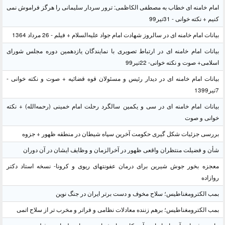
امام خامنه ای خطاب به مصطفی الکاظمی: ترور سردار سلیمانی را هرگز فراموش نمی
کنیم + نکته خوانی - 31تیر99
بیانات امام خامنه ای در سالروز شهادت امام جواد علیه‌السلام + فیلم - 26 مرداد 1364
بیانات امام خامنه ای در ارتباط تصویری با نمایندگان یازدهمین دوره مجلس شورای
اسلامی+ صوت و نکته خوانی- 22تیر99
بیانات امام خامنه ای در دیدار رئیس و مسئولان قوه قضائیه + صوت و نکته خوانی -
7تیر1399
بیانات امام خامنه ای در سی و یکمین سالگرد رحلت امام خمینی (رحمه‌الله) + نکته
خوانی و صوت
بررسی جزئیات شکل گیری حکومت آخرین سپاه شیطان در منطقه ظهور + جزوه
شأن و فضیلت منتظران واقعی ظهور در آخرالزمان و وظایف ایشان در آن دوران
معجزه بخور جوش شیرین برای درمان عفونتهای ریوی و کرونا- نسخه استاد دکتر
روازاده
بمب الکترومغناطیس؛ سلاح مخوف و دست برتر ایران در جنگ نوین
بمب الکترومغناطیس؛ برهم زننده معادلات نظامی و فراتر و مخرب تر از سلاح اتمی