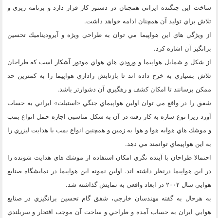
ساخت اين جنگنده ايراني همچنان در دستور كار قرار دارد و برنامه ريزي و
تلاش براي توليد آن همچنان ادامه خواهد داشت.
از ويژگي هاي اين هواپيما مي توان به طراحي ويژه و آيروديناميك تحسين
برانگيز آن اشاره كرد.
از شكل و شمايل هواپيما و ورودي هاي هواي موتور آشكار است كه طراحان
تلاش بسياري به خرج داده اند تا بازتابش راداري هواپيما را به كمترين حد
ممكن برسانند تا امكان كشف و رهگيري آن دشوارتر باشد.
شفق را در واقع مي توان اولين هواپيماي جنگي «استيلث» ايراني به حساب
آورد زيرا نوع سازه به كار رفته در آن به شكل مناسبي اجازه حمل انواع بمب
و موشك هاي هوابه هوا و هوا به زمين و همچنين انواع بمب با هدايت ليزري را
به اين هواپيماي توانمند مي دهد.
احتمالا طراحان با آينده نگري امكان استفاده از موشك هاي هدايت شونده را
در اين هواپيما درنظر داشته اند. اولين نمونه اين هواپيما در نمايشگاه صنايع
هوايي سال ۲۰۰۲ در ابعاد واقعي به نمايش گذاشته شد.
به هرحال به گفته مهندسان خارجي، شفق گام تحسين برانگيزي در صنايع
هوايي ايران به حساب آمده و طراحي و ساخت آن موجب افتخار و سربلندي