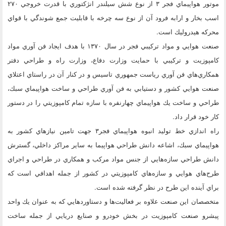
موتور هواپيماي فجر ۳ از نوع شش سيلندر انژكتوري با قدرت خروجي ۲۷۰
اسب بخار و ارابه فرود آن از نوع سه چرخه با قابليت جمع شوندگي با قواي
محركه هيدروليك است.
صنعت هوايي و مواد تركيبي فجر در سال ۱۳۷۰ با هدف ايجاد فن آوري مواد
كامپوزيت و تركيبي با حمايت وزارت دفاع، وزارت راه و طراحي دفتر
همكاري‌هاي فن‌ آوري رياست جمهوري تاسيس و در كنار آن در راستاي اعتلاي
صنعت هوايي كشور و دستيابي به فن آوري طراحي و ساخت هواپيماي سبك،
طراحي و ساخت يك هواپيماي چهارنفره با سازه تمام كامپوزيتي را در دستور
كار خود قرار داد.
راه اندازي خط توليد انبوه هواپيماي فجر۳ جهت تامين نيازهاي كشور به
هواپيماي سبك، اشاعه دانش طراحي هواپيما به ساير مراكز داخلي، گسترش
دانش طراحي سازه‌هايي از جنس مواد مركب و همكاري در طراحي و اجراي
طرح‌هاي هوايي و سازه‌هاي كامپوزيتي در كشور از جمله اهدافي است كه
براي آينده اين طرح در نظر گرفته شده است.
متخصصان اين صنعت علاوه بر فعاليت‌ها و دستاوردهايي كه به عنوان يك واحد
پيشرو صنعت كامپوزيت در بخش خودرو و صنايع دريايي از جمله ساخت