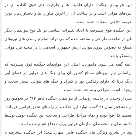
اين هواپيماي جنگنده داراي قابليت ها و ظرفيت هاي فوق العاده اي در
نبردهاي هوايي است و در ساخت آن از آخرين فناوري ها و دستاوردهاي نوين
عرصه دفاعي استفاده شده است.
اين جنگنده فوق پيشرفته با ايجاد تغييرات اساسي در يك نوع هواپيماي ديگر
غير از صاعقه، طراحي و ساخته شده كه مي تواند تمام نيازمندي هاي نيروهاي
مسلح به خصوص نيروي هوايي ارتش جمهوري اسلامي را در صحنه نبرد هوايي
پاسخگو باشد.
البته گفته مي شود، ماموريت اصلي اين هواپيماي جنگنده فوق پيشرفته كه
براساس نياز نيروهاي مسلح كشورمان براي جنگ هاي هوايي در فضاي آبي
رنگ دريا كه داراي رفلكس نور و كنترل و جنگ هاي هوايي بسيار سخت و
پيچيده است، طراحي و ساخته شده است.
سردار وحيدي در حاشيه رونمايي از هواپيماي جنگنده قاهر ۳۱۳ در سومين روز
از دهه فجر سال ۹۱ گفت: توليد اين جنگنده در راستاي تحقق فرامين فرمانده
معظم كل قوا بوده و تمام مراحل طراحي و ساخت اين جنگنده بومي توسط
دانشمندان و متخصصان سازمان هوايي وزارت دفاع انجام شده است.
وي در تشريح ويژگي هاي جنگنده قاهر اظهارداشت: اين جنگنده پيشرفته با