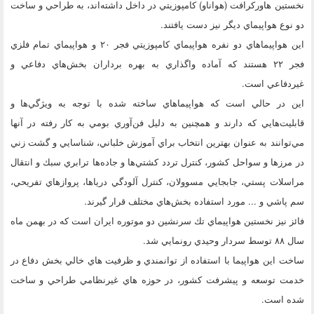
نخستين‌ هاوركرافت (هواناو) كامپوزيتي در داخل داشته‌اند، به طراحي و ساخت
دو نوع هواپيماي ديگر نيز دست يافتند.
اين هواپيماهاي دو نفره هواپيماي كامپوزيتي فجر ۲۰ و هواپيماي تمام فلزي
فجر ۲۲ هستند كه آماده واگذاري به بهره برداران بخش‌هاي دفاعي و
غيردفاعي است.
اين در حالي است كه هواپيماهاي ساخته شده با توجه به ويژگي‌ها و
قابليت‌هايي كه دارند و همچنين به دليل فن‌آوري بومي به كار رفته در آنها
مي‌توانند به عنوان بهترين انتخاب براي آموزش خلباني، شناسايي و گشت زني
در مرزها و سواحل كشور، ‌كنترل تردد كشتي‌ها و جاده‌ها ترابري سبك و انتقال
مراسلات پستي، جابجايي مسوولان، كنترل آلودگي درياها،‌ پروازهاي تفريحي،
سم پاشي و ... مورد استفاده بخش‌هاي مختلف قرار گيرند.
فائز نيز نخستين هواپيماي تك سرنشين دو موتوره ايران است كه در بهمن ماه
سال ۸۸ توسط سردار وحيدي رونمايي شد.
ساخت اين هواپيما با استفاده از توانمندي و ظرفيت هاي خالي بخش دفاع در
خدمت توسعه و پيشرفت كشور، در حوزه هاي غيرنظامي طراحي و ساخت
شده است.