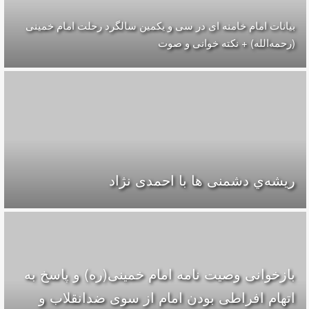
بیانات امام خامنه ای در سی و یکمین سالگرد رحلت امام خمینی
(رحمه‌الله) + نکته خوانی و صوت
ریشه‌ي دشمنی ها با احمدی نژاد
بازخوانی وصیت نامه امام خمینی(ره) و پاسخ به
اتهام افراطی بودن امام از سوی ضدانقلاب و