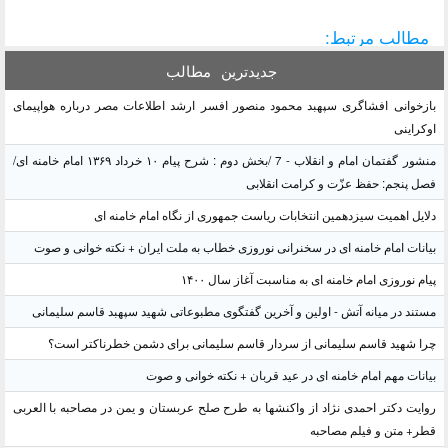
مطالب مرتبط:
جدیدترین
مطالب
بازخوانی افشاگری سپهبد محمود منصور افسر ارشد اطلاعات مصر درباره هواپیمای
اوکراینی
منشور گفتمان امام و انقلاب - 7 /بخش دوم : شرح پیام ۱۰ خرداد ۱۳۶۹ امام خامنه ای/
فصل پنجم: حفظ عزّت و کرامت انقلابی
دلایل اهمیت سیزدهمین انتخابات ریاست جمهوری از نگاه امام خامنه ای
بیانات امام خامنه ای در سخنرانی نوروزی خطاب به ملت ایران + نکته خوانی و صوت
پیام نوروزی امام خامنه ای به مناسبت آغاز سال ۱۴۰۰
مستند در میانه آتش - اولین و آخرین گفتگوی مطبوعاتی شهید سپهبد قاسم سلیمانی
چرا شهید قاسم سلیمانی از سردار قاسم سلیمانی برای دشمن خطرناکتر است؟
بیانات مهم امام خامنه ای در عید قربان + نکته خوانی و صوت
روایت دکتر احمدی نژاد از واکنشها به طرح صلح عربستان و یمن در مصاحبه با العربی
قطر+ متن و فیلم مصاحبه