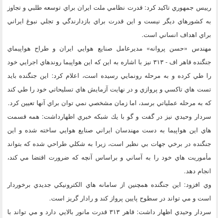
رييس جمهوري تاكيد كرد: قدرت نظامي ملت ايران براي توسعه طلبي و تجاوز
به كشورهاي ديگر نيست و اين قدرت براي بازدارندگي و تجلي نبوغ ايراني
براي اهداف انساني است.
مهندس «حسن پروانه» مديرعامل صنايع هوايي ايران و طراح هواپيماي
جنگنده قاهر اف - ۳۱۳ نيز با اشاره به اين كه اين هواپيما روندهاي اجرايي خود
را طي كرده و به مرحله رونمايي رسيده است، اعلام كرد: اين جنگنده بايد
تست هاي تاكسي و پروازي و در نهايت آزمايش هاي تسليحاتي خود را طي كند
كه به مرحله عملياتي برسد، اما زمان مشخصي نمي توان براي آنها تعيين كرد.
سردار وحيدي نيز در گفت و گو با يك شبكه خبري اظهارداشت: همه قسمت
هاي اين هواپيما به دست مهندسان ايراني صنايع هوايي ساخته شده و اين
جنگنده در برخي جهات بي نظير است، زيرا به شكلي طراحي شده كه بتواند
مأموريت هاي خود را به آساني و براساس آنچه كه ضرورت اقتضا مي كند،
انجام دهد.
وي افزود: اين جنگنده همچنين از سامانه هاي الكترونيكي جديدي برخوردار
است و مي تواند در سطوح پايين پرواز كند و رادار گريز است.
سردار وحيدي اظهار داشت: قاهر ۳۱۳ قدرت مانور بالايي دارد و مي تواند با