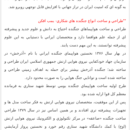
به گونه اي كه امنيت ايران در تراز جهاني با افزايش قابل توجهي روبرو شد.
**طراحي و ساخت انواع جنگنده هاي شكاري- بمب افكن
طراحي و ساخت هواپيماهاي جنگنده احتياج به دانش و علوم جديد و پيشرفته
اي از جمله علم هوافضا دارد و متخصصان ايراني با دستيابي به اين علوم
پيشرفته توانستند، به اين مهم دست يابند.
در بهار سال ۱۳۷۶ نخستين هواپيماي جنگنده ايراني با نام «آذرخش» در
سازمان جهاد خودكفايي نيروي هوايي ارتش جمهوري اسلامي ايران طراحي و
ساخته شد؛ جنگنده آذرخش بيشتر براي حمله به اهداف زميني طراحي و
ساخته شده است و توانايي جنگ هوايي را به صورت محدود دارد.
طرح اوليه ساخت هواپيماي جنگنده بومي توسط شهيد ستاري به فرمانده
معظم كل قوا ارايه شده بود.
پس از اين موفقيت، متخصصان نيروي هوايي ارتش به فكر ساخت مدل ها و
تجهيزات پيشرفته تري افتادند و بر همين اساس نيز در سال ۱۳۷۹ طراحي
ساخت جنگنده «صاعقه» در مركز تكنولوژي و الكترونيك نيروي هوايي ارتش
(اوج) با كمك دانشگاه شهيد ستاري رقم خورد و نخستين پرواز آزمايشي