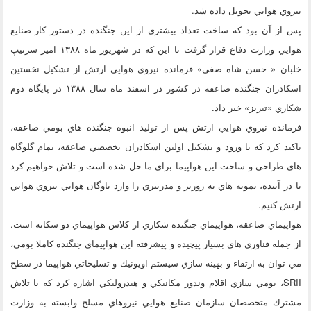
نيروي هوايي تحويل داده شد.
پس از آن بود كه ساخت تعداد بيشتري از اين جنگنده در دستور كار صنايع
هوايي وزارت دفاع قرار گرفت تا اين كه در شهريور ماه ۱۳۸۸ امير سرتيپ
خلبان « حسن شاه صفي» فرمانده نيروي هوايي ارتش از تشكيل نخستين
اسكادران جنگنده صاعقه در كشور در اسفند ماه سال ۱۳۸۸ در پايگاه دوم
شكاري «تبريز» خبر داد.
فرمانده نيروي هوايي ارتش پس از توليد انبوه جنگنده هاي بومي صاعقه،
تاكيد كرد كه با ورود و تشكيل اولين اسكادران تخصصي صاعقه، تمام گلوگاه
هاي طراحي و ساخت اين هواپيما براي ما حل شده است و تلاش خواهيم كرد
تا در آينده، نمونه هاي به روزتر و مدرنتري را وارد ناوگان هوايي نيروي هوايي
ارتش كنيم.
هواپيماي صاعقه، هواپيماي جنگنده شكاري از كلاس هواپيماي دو سكانه است.
از جمله فناوري هاي بسيار پيچيده و پيشرفته اين هواپيماي جنگنده كاملا بومي،
مي توان به ارتقاء و بهينه سازي سيستم اويونيك و تسليحاتي هواپيما در سطح
SRII، بومي سازي اقلام وندور مكانيكي و هيدروليكي اشاره كرد كه با تلاش
مشترك متخصصان سازمان صنايع هوايي نيروهاي مسلح وابسته به وزارت