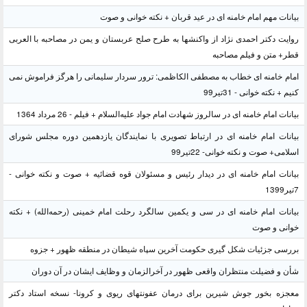
بیانات مهم امام خامنه ای در عید قربان + نکته خوانی و صوت
روایت دکتر احمدی نژاد از واکنشها به طرح صلح عربستان و یمن در مصاحبه با العربی
قطر+ متن و فیلم مصاحبه
امام خامنه ای خطاب به مصطفی الکاظمی: ترور سردار سلیمانی را هرگز فراموش نمی
کنیم + نکته خوانی - 31تیر99
بیانات امام خامنه ای در سالروز شهادت امام جواد علیه‌السلام + فیلم - 26 مرداد 1364
بیانات امام خامنه ای در ارتباط تصویری با نمایندگان یازدهمین دوره مجلس شورای
اسلامی+ صوت و نکته خوانی- 22تیر99
بیانات امام خامنه ای در دیدار رئیس و مسئولان قوه قضائیه + صوت و نکته خوانی -
7تیر1399
بیانات امام خامنه ای در سی و یکمین سالگرد رحلت امام خمینی (رحمه‌الله) + نکته
خوانی و صوت
بررسی جزئیات شکل گیری حکومت آخرین سپاه شیطان در منطقه ظهور + جزوه
شأن و فضیلت منتظران واقعی ظهور در آخرالزمان و وظایف ایشان در آن دوران
معجزه بخور جوش شیرین برای درمان عفونتهای ریوی و کرونا- نسخه استاد دکتر