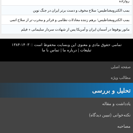
روازاده
بمب الکترومغناطیس؛ سلاح مخوف و دست برتر ایران در جنگ نوین
بمب الکترومغناطیس؛ برهم زننده معادلات نظامی و فراتر و مخرب تر از سلاح اتمی
مانور یوفوها در آسمان ایران و آمریکا پس از شهادت سردار سلیمانی + فیلم
تمامی حقوق مادی و معنوی این وبسایت محفوظ است :: ۱۴۰۳-۱۳۸۴
تبلیغات
|
درباره ما
|
تماس با ما
صفحه اصلی
مطالب ویژه
تحلیل و بررسی
یادداشت و مقاله
نکته‌خوانی (تبیین دیدگاه)
مصاحبه