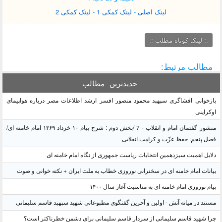
لینک اصلی
-
لینک کمکی 1
-
لینک کمکی 2
.: لينک کوتاه مطلب :.
مطالب مرتبط:
جدیدترین
مطالب
بازخوانی افشاگری سپهبد محمود منصور افسر ارشد اطلاعات مصر درباره هواپیمای
اوکراینی
منشور گفتمان امام و انقلاب - 7 /بخش دوم : شرح پیام ۱۰ خرداد ۱۳۶۹ امام خامنه ای/
فصل پنجم: حفظ عزّت و کرامت انقلابی
دلایل اهمیت سیزدهمین انتخابات ریاست جمهوری از نگاه امام خامنه ای
بیانات امام خامنه ای در سخنرانی نوروزی خطاب به ملت ایران + نکته خوانی و صوت
پیام نوروزی امام خامنه ای به مناسبت آغاز سال ۱۴۰۰
مستند در میانه آتش - اولین و آخرین گفتگوی مطبوعاتی شهید سپهبد قاسم سلیمانی
چرا شهید قاسم سلیمانی از سردار قاسم سلیمانی برای دشمن خطرناکتر است؟