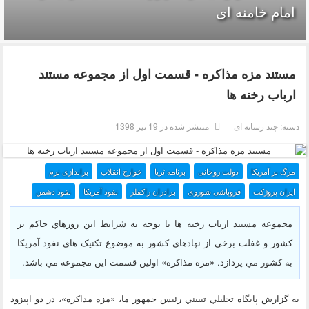
امام خامنه ای
مستند مزه مذاکره - قسمت اول از مجموعه مستند
ارباب رخنه ها
دسته:
چند رسانه ای
منتشر شده در 19 تیر 1398
مرگ بر آمريكا
دولت روحانی
برنامه ثریا
خوارج انقلاب
براندازی نرم
ایران پروژکت
فروپاشی شوروی
برادران راکفلر
نفوذ آمریکا
نفوذ دشمن
مجموعه مستند ارباب رخنه ها با توجه به شرايط اين روزهاي حاکم بر
کشور و غفلت برخي از نهادهاي کشور به موضوع تکنيک هاي نفوذ آمريکا
به کشور مي پردازد. «مزه مذاکره» اولين قسمت اين مجموعه مي باشد.
به گزارش پايگاه تحليلي تبييني رئيس جمهور ما، «مزه مذاکره»، در دو اپيزود