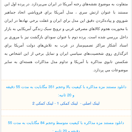
متفاوت به موضوع نقشه‌هاي رخنه آمريکا در ايران مي‌پردازد. در پرده اول اين
مستند با عنوان ارتش سري ، مدل آمريکا براي فروپاشي اتحاد جماهير
شوروي و پياده‌کردن دقيق اين مدل براي ايران و غفلت برخي نهادها در ايران
با محوريت هجوم کالاهاي مصرفي غربي و ترويج سبک زندگي آمريکايي به بازار
داخل بررسي شده است. پرده دوم با عنوان سوداي بازگشت نيز با مروري بر
اسناد آشکار مراکز تصميم‌ساز در غرب به تلاش‌هاي دولت آمريکا براي
اثر‌گذاري روي شخصيت‌هاي سياسي ايران و تمايل برخي از اين اشخاص به
شکستن تابوي مذاکره با آمريکا و تداوم مدل مذاکرات هسته‌اي به ساير
موضوعات مي پردازد.
دانلود مستند مزه مذاکره با کیفیت بالا وحجم 351 مگابایت به مدت 55 دقیقه
و 20 ثانیه:
لینک اصلی
-
لینک کمکی 1
-
لینک کمکی 2
دانلود
مستند مزه مذاکره
با کیفیت متوسط
وحجم 84 مگابایت
به مدت 55
دقیقه و 20 ثانیه
: