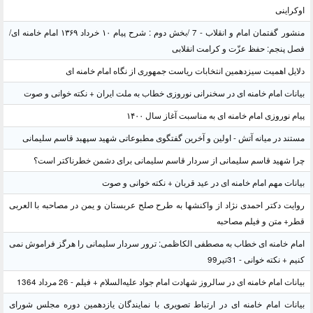
وکراینی
منشور گفتمان امام و انقلاب - 7 /بخش دوم : شرح پیام ۱۰ خرداد ۱۳۶۹ امام خامنه ای/
صل پنجم: حفظ عزّت و کرامت انقلابی
لایل اهمیت سیزدهمین انتخابات ریاست جمهوری از نگاه امام خامنه ای
یانات امام خامنه ای در سخنرانی نوروزی خطاب به ملت ایران + نکته خوانی و صوت
یام نوروزی امام خامنه ای به مناسبت آغاز سال ۱۴۰۰
ستند در میانه آتش - اولین و آخرین گفتگوی مطبوعاتی شهید سپهبد قاسم سلیمانی
را شهید قاسم سلیمانی از سردار قاسم سلیمانی برای دشمن خطرناکتر است؟
یانات مهم امام خامنه ای در عید قربان + نکته خوانی و صوت
وایت دکتر احمدی نژاد از واکنشها به طرح صلح عربستان و یمن در مصاحبه با العربی
طر+ متن و فیلم مصاحبه
مام خامنه ای خطاب به مصطفی الکاظمی: ترور سردار سلیمانی را هرگز فراموش نمی
نیم + نکته خوانی - 31تیر99
یانات امام خامنه ای در سالروز شهادت امام جواد علیه‌السلام + فیلم - 26 مرداد 1364
یانات امام خامنه ای در ارتباط تصویری با نمایندگان یازدهمین دوره مجلس شورای