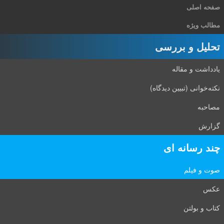
حه اصلی
الب ویژه
حلیل و بررسی
دداشت و مقاله
ته‌خوانی (تبیین دیدگاه)
احبه
زارش
ند رسانه ای
ت و فیلم
کس
اب و بولتن