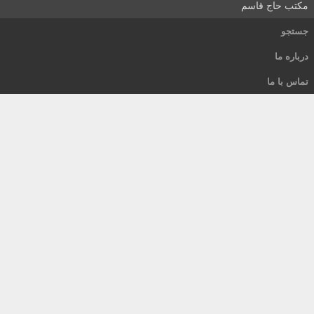
تب حاج قاسم
تجو
باره ما
اس با ما