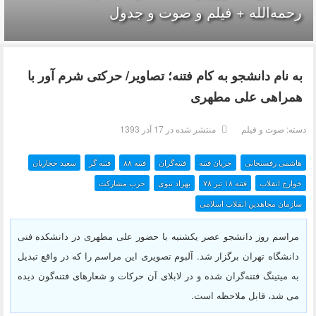
رحمه‌الله + فیلم و صوت و جدول
به نام دانشجو به کام فتنه؛ تصاویر/ حرکتی شرم آور با
همراهی علی مطهری
سته:
صوت و فیلم
منتشر شده در 17 آذر 1393
هاشمی رفسنجانی
جریان فتنه
فتنه‌گران
فتنه ۸۸
فتنه گر
سعید حجاریان
خوارج انقلاب
فتنه ۱۸ تير ۷۸
بهزاد نبوی
حزب مشارکت
سازمان مجاهدین انقلاب اسلامی
مراسم روز دانشجو عصر یکشنبه با حضور علی مطهری در دانشکده فنی
دانشگاه تهران برگزار شد. آلبوم تصویری این مراسم را که در واقع تبدیل
به میتینگ فتنه‌گران شده و در لابلای آن حرکات و شعارهای فتنه‌گون دیده
می شد، قابل ملاحظه است.