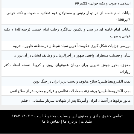
سلامی+ صوت و نکته خوانی- 22تیر99
یانات امام خامنه ای در دیدار رئیس و مسئولان قوه قضائیه + صوت و نکته خوانی -
139
یانات امام خامنه ای در سی و یکمین سالگرد رحلت امام خمینی (رحمه‌الله) + نکته
وانی و صوت
ررسی جزئیات شکل گیری حکومت آخرین سپاه شیطان در منطقه ظهور + جزوه
أن و فضیلت منتظران واقعی ظهور در آخرالزمان و وظایف ایشان در آن دوران
عجزه بخور جوش شیرین برای درمان عفونتهای ریوی و کرونا- نسخه استاد دکتر
وازاده
مب الکترومغناطیس؛ سلاح مخوف و دست برتر ایران در جنگ نوین
مب الکترومغناطیس؛ برهم زننده معادلات نظامی و فراتر و مخرب تر از سلاح اتمی
انور یوفوها در آسمان ایران و آمریکا پس از شهادت سردار سلیمانی + فیلم
تمامی حقوق مادی و معنوی این وبسایت محفوظ است :: ۱۴۰۳-۱۳۸۴
تبلیغات
|
درباره ما
|
تماس با ما