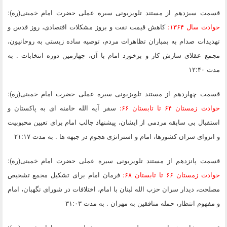
قسمت سیزدهم
از مستند تلویزیونی سیره عملی حضرت امام خمینی(ره):
حوادث سال ۱۳۶۴:
کاهش قیمت نفت و بروز مشکلات اقتصادی، روز قدس و
تهدیدات صدام به بمباران تظاهرات مردم، توصیه ساده زیستی به روحانیون،
مجمع عقلای سازش کار و برخورد امام با آن، چهارمین دوره انتخابات . به
مدت ۱۲:۴۰
قسمت چهاردهم
از مستند تلویزیونی سیره عملی حضرت امام خمینی(ره):
حوادث زمستان ۶۴ تا تابستان ۶۶:
سفر آیه الله خامنه ای به پاکستان و
استقبال بی سابقه مردمی از ایشان، پیشنهاد جالب امام برای تعیین محبوبیت
و انزوای سران کشورها، امام و استراتژی هجوم در جبهه ها . به مدت ۲۱:۱۷
قسمت پانزدهم
از مستند تلویزیونی سیره عملی حضرت امام خمینی(ره):
حوادث زمستان ۶۶ تا تابستان ۶۸:
فرمان امام برای تشکیل مجمع تشخیص
مصلحت، دیدار سران حزب الله لبنان با امام، اختلافات در شورای نگهبان، امام
و مفهوم انتظار، حمله منافقین به مهران . به مدت ۳۱:۰۳