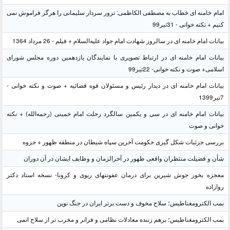
امام خامنه ای خطاب به مصطفی الکاظمی: ترور سردار سلیمانی را هرگز فراموش نمی
کنیم + نکته خوانی - 31تیر99
بیانات امام خامنه ای در سالروز شهادت امام جواد علیه‌السلام + فیلم - 26 مرداد 1364
بیانات امام خامنه ای در ارتباط تصویری با نمایندگان یازدهمین دوره مجلس شورای
اسلامی+ صوت و نکته خوانی- 22تیر99
بیانات امام خامنه ای در دیدار رئیس و مسئولان قوه قضائیه + صوت و نکته خوانی -
7تیر1399
بیانات امام خامنه ای در سی و یکمین سالگرد رحلت امام خمینی (رحمه‌الله) + نکته
خوانی و صوت
بررسی جزئیات شکل گیری حکومت آخرین سپاه شیطان در منطقه ظهور + جزوه
شأن و فضیلت منتظران واقعی ظهور در آخرالزمان و وظایف ایشان در آن دوران
معجزه بخور جوش شیرین برای درمان عفونتهای ریوی و کرونا- نسخه استاد دکتر
روازاده
بمب الکترومغناطیس؛ سلاح مخوف و دست برتر ایران در جنگ نوین
بمب الکترومغناطیس؛ برهم زننده معادلات نظامی و فراتر و مخرب تر از سلاح اتمی