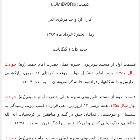
کیفیت:
DVDRip
(عالی)
کاری از:
واحد مرکزی خبر
زمان پخش:
خرداد ماه ۱۳۸۷
حجم کل:
۱ گیگابایت
قسمت اول
از مستند تلویزیونی سیره عملی حضرت امام خمینی(ره):
حوادث
سال ۱۳۵۷:
ورود امام، تشکیل دولت موقت، کودتای ۲۱ بهمن، بازگشایی
مدارس و دانشگاهها، رفراندوم، قائله گرانفروشان – به مدت ۱۱:۰۴ .
قسمت دوم
از مستند تلویزیونی سیره عملی حضرت امام خمینی(ره):
حوادث
بهار سال ۱۳۵۸:
همه پرسی ۱۲ فروردین، نفی قرارداد کمپ دیوید، رسیدگی به
سیستان و بلوچستان، فدائیان خلق در گنبد و منافقین در کردستان، آیه الله
طالقانی، جنگ روانی کارتر و آمریکا، ترور سرلشگر قرن . به مدت ۱۲:۳۸
قسمت سوم
از مستند تلویزیونی سیره عملی حضرت امام خمینی(ره):
حوادث