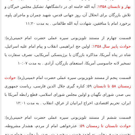
بهار و تابستان ۱۳۵۸:
آیه الله خامنه ای در دانشگاهها، تشکیل مجلس خبرگان و
تلاش بازرگان برای انحلال آن، روز جهانی قدس، شهید چمران و ماجرای پاوه،
برخورد امام با منافقین، شهادت آیه الله طالقانی . به مدت ۱۱:۲۰
قسمت چهارم
از مستند تلویزیونی سیره عملی حضرت امام خمینی(ره):
حوادث پاییز سال ۱۳۵۸:
اولین حج ابراهیمی انقلاب و پیام امام علیه اسرائیل،
شاه در پناه آمریکا، مذاکره بازرگان با برژینسکی آمریکایی، تصرف سفارت یا
تسخیر لانه جاسوسی آمریکا، استعفای بازرگان، آزادی . به مدت ۱۰:۰۷
قسمت پنجم
از مستند تلویزیونی سیره عملی حضرت امام خمینی(ره):
حوادث
زمستان ۵۸ تا تابستان
۵۹: کناره گیری جلال الدین فارسی، ریاست جمهوری
بنی صدر، شورای نگهبان و اولین مجلس شورای اسلامی، قطع رابطه آمریکا با
ایران، تحریم اقتصادی، اخراج ایرانیان از عراق، انقلاب . به مدت ۱۲:۰۱
قسمت ششم
از مستند تلویزیونی سیره عملی حضرت امام خمینی(ره):
حوادث تابستان تا زمستان ۵۹:
عذرخواهی امام از مردم، هشدار مشروطه،
نخست وزیری رجایی نه احمد خمینی، برخورد بنی صدر با رجایی، حمله مردم