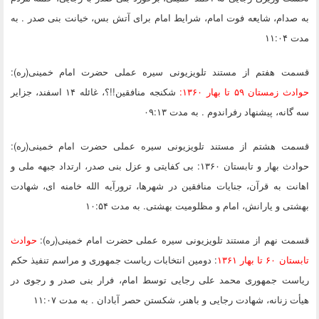
به صدام، شایعه فوت امام، شرایط امام برای آتش بس، خیانت بنی صدر . به
مدت ۱۱:۰۴
قسمت هفتم
از مستند تلویزیونی سیره عملی حضرت امام خمینی(ره):
حوادث زمستان ۵۹ تا بهار ۱۳۶۰:
شکنجه منافقین!!؟، غائله ۱۴ اسفند، جزایر
سه گانه، پیشنهاد رفراندوم . به مدت ۰۹:۱۳
قسمت هشتم
از مستند تلویزیونی سیره عملی حضرت امام خمینی(ره):
حوادث بهار و تابستان ۱۳۶۰: بی کفایتی و عزل بنی صدر، ارتداد جبهه ملی و
اهانت به قرآن، جنایات منافقین در شهرها، ترورآیه الله خامنه ای، شهادت
بهشتی و یارانش، امام و مظلومیت بهشتی. به مدت ۱۰:۵۴
قسمت نهم
از مستند تلویزیونی سیره عملی حضرت امام خمینی(ره):
حوادث
تابستان ۶۰ تا بهار ۱۳۶۱
: دومین انتخابات ریاست جمهوری و مراسم تنفیذ حکم
ریاست جمهوری محمد علی رجایی توسط امام، فرار بنی صدر و رجوی در
هیأت زنانه، شهادت رجایی و باهنر، شکستن حصر آبادان . به مدت ۱۱:۰۷