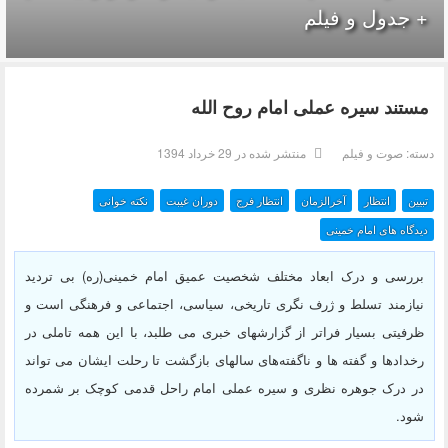
+ جدول و فیلم
مستند سیره عملی امام روح الله
دسته:
صوت و فیلم
منتشر شده در 29 خرداد 1394
تبیین
انتظار
آخرالزمان
انتظار فرج
دوران غیبت
نکته خوانی
دیدگاه های امام خمینی
بررسی و درک ابعاد مختلف شخصیت عمیق
امام خمینی
(ره) بی تردید
نیازمند تسلط و ژرف نگری تاریخی، سیاسی، اجتماعی و فرهنگی است و
ظرفیتی بسیار فراتر از گزارشهای خبری می طلبد، با این همه تاملی در
رخدادها و گفته ها و ناگفته­‌های سال­های بازگشت تا رحلت ایشان می تواند
در درک جوهره نظری و
سیره عملی امام
راحل قدمی کوچک بر شمرده
شود.