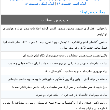
لینک اصلی قسمت ۱۶
|
لینک کمکی قسمت ۱۶
مطالب مرتبط:
جدیدترین
مطالب
بازخوانی افشاگری سپهبد محمود منصور افسر ارشد اطلاعات مصر درباره هواپیمای
اوکراینی
منشور گفتمان امام و انقلاب - 7 /بخش دوم : شرح پیام ۱۰ خرداد ۱۳۶۹ امام خامنه ای/
فصل پنجم: حفظ عزّت و کرامت انقلابی
دلایل اهمیت سیزدهمین انتخابات ریاست جمهوری از نگاه امام خامنه ای
بیانات امام خامنه ای در سخنرانی نوروزی خطاب به ملت ایران + نکته خوانی و صوت
پیام نوروزی امام خامنه ای به مناسبت آغاز سال ۱۴۰۰
مستند در میانه آتش - اولین و آخرین گفتگوی مطبوعاتی شهید سپهبد قاسم سلیمانی
چرا شهید قاسم سلیمانی از سردار قاسم سلیمانی برای دشمن خطرناکتر است؟
بیانات مهم امام خامنه ای در عید قربان + نکته خوانی و صوت
روایت دکتر احمدی نژاد از واکنشها به طرح صلح عربستان و یمن در مصاحبه با العربی
قطر+ متن و فیلم مصاحبه