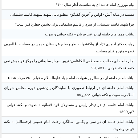
پیام نوروزی امام خامنه ای به مناسبت آغاز سال ۱۴۰۰
مستند در میانه آتش - اولین و آخرین گفتگوی مطبوعاتی شهید سپهبد قاسم سلیمانی
چرا شهید قاسم سلیمانی از سردار قاسم سلیمانی برای دشمن خطرناکتر است؟
بیانات مهم امام خامنه ای در عید قربان + نکته خوانی و صوت
روایت دکتر احمدی نژاد از واکنشها به طرح صلح عربستان و یمن در مصاحبه با العربی
قطر+ متن و فیلم مصاحبه
امام خامنه ای خطاب به مصطفی الکاظمی: ترور سردار سلیمانی را هرگز فراموش نمی
کنیم + نکته خوانی - 31تیر99
بیانات امام خامنه ای در سالروز شهادت امام جواد علیه‌السلام + فیلم - 26 مرداد 1364
بیانات امام خامنه ای در ارتباط تصویری با نمایندگان یازدهمین دوره مجلس شورای
اسلامی+ صوت و نکته خوانی- 22تیر99
بیانات امام خامنه ای در دیدار رئیس و مسئولان قوه قضائیه + صوت و نکته خوانی -
7تیر1399
بیانات امام خامنه ای در سی و یکمین سالگرد رحلت امام خمینی (رحمه‌الله) + نکته
خوانی و صوت