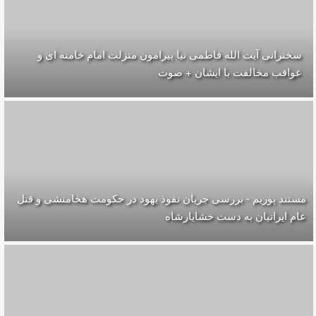
سخنرانی آیت الله فاطمی نیا پیرامون منزلت امام خامنه ای و
عواقب مخالفت با ایشان + صوت
مستند پوریم - بررسی جریان نفوذ یهود در حکومت هخامنشی و قتل
عام ایرانیان به دست خشایارشاه