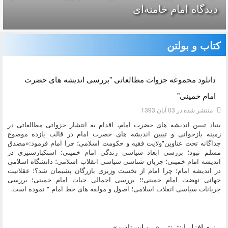
دیدگاه امام خامنه‌ای
کتاب و بولتن
دسته:
کتاب و بولتن
دانلود مجموعه جزوات مطالعاتی "بررسی اندیشه های حضرت
امام خمینی"
منتشر شده در 03 آبان 1393
بنیاد تبیین اندیشه های حضرت امام، اقدام به انتشار جزواتی مطالعاتی در
زمینه بازخوانی و تبیین اندیشه های حضرت امام در قالب یازده موضوع
جداگانه تحت عناوین"ولایت فقیه و حکومت اسلامی؛ چرا امام فرمود:«مصدق
مسلم نبود؛ بررسی ابعاد سیاسی زندگی امام خمینی؛ استکبارستیزی در
اندیشه امام خمینی؛ جریان شناسی سیاسی انقلاب اسلامی؛ دانشگاه اسلامی
در اندیشه امام؛ چرا امام از نخست وزیری بازرگان پشیمان شد؟؛ عقلانیت
جهانی نهضت امام خمینی؛؛ بررسی اجمالی حیات امام خمینی؛ بررسی
جریانات سیاسی انقلاب اسلامی؛ اصول و مولفه های خط امام " نموده است.
دسته:
کتاب و بولتن
نرم افزار اینترنتی «...و ایستادیم»