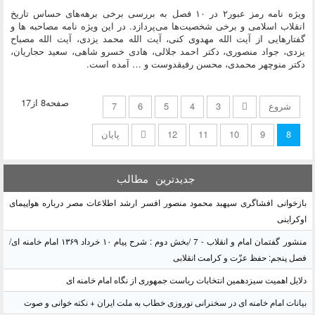
ویژه نامه رمز عبور۲ در ۱۰ فصل به بررسی برخی برهه‌های حساس تاریخ
انقلاب اسلامی و برخی شخصیت‌ها می‌پردازد. در این ویژه نامه مصاحبه ها و
گفتارهایی از آیت الله مهدوی کنی، آیت الله محمد یزدی، آیت الله مصباح
یزدی، جواد منصوری، دکتر احمد جلالی، هادی خسرو شاهی، سعید حجاریان،
دکتر منوچهر محمدی، محسن رفیقدوست و … آمده است.
صفحه8 از17
شروع
3
4
5
6
7
8
9
10
11
12
پایان
جدیدترین
مطالب
بازخوانی افشاگری سپهبد محمود منصور افسر ارشد اطلاعات مصر درباره هواپیمای
اوکراینی
منشور گفتمان امام و انقلاب - 7 /بخش دوم : شرح پیام ۱۰ خرداد ۱۳۶۹ امام خامنه ای/
فصل پنجم: حفظ عزّت و کرامت انقلابی
دلایل اهمیت سیزدهمین انتخابات ریاست جمهوری از نگاه امام خامنه ای
بیانات امام خامنه ای در سخنرانی نوروزی خطاب به ملت ایران + نکته خوانی و صوت