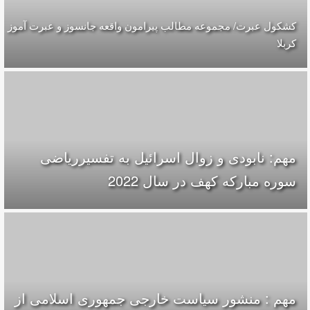
کشکول عبرت/ مجموعه مطالب پیرامون واقعه جانسوز و عبرت آموز
کربلا
مهم: نابودی و زوال اسرائیل به تفسیرریاضی
سوره مبارکه کهف در سال 2022
مهم : منشور سیاست خارجی جمهوری اسلامی از