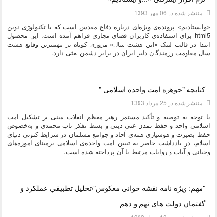
منتشر شده در 06 مهر 1393
«وایستادیم» پرونده‌ی ویژه‌ای درباره دفاع مقدس است که با تکنولوژی نوین
html5 برای استفاده‌ی کاربران فضای مجازی فراهم آمده است. این محصول
ابتدا در قالب لینک «این هشت سال» مروری کوتاه بر مهمترین وقایع هشت
سال مقاومت رزمندگان دلیر ایران در برابر دشمن بعثی دارد.
دسته:
کتاب و بولتن
کتابچه "جوهره امت واحده اسلامی "
منتشر شده در 25 مرداد 1393
با توجه به توصیه‌ و تأکید مستمر رهبر معظم انقلاب مبنی بر تشکیل امت
اسلامی واحد و حفظ تمدن غنی دینی و بسط تفکر ناب محمدی و به‌خصوص
حفظ بصیرت و هوشیاری همه‌ی آحاد و جوامع مسلمان در شرایط کنونی دنیاى
اسلام، در یادداشت حاضر به تبیین امت واحده‌ی اسلامی برمبنای آموزه‌های
وحیانی و آیات و روایات مرتبط با آن پرداخته شده است.
دسته:
کتاب و بولتن
"مهم: ویژه نامه نقشه خوانی معکوس"/تحلیل تطبیقیِ عملکرد و
گفتمان دولت های نهم و دهم
منتشر شده در 18 مرداد 1393