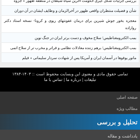
بررسی جزئیات شکل گیری حکومت آخرین سپاه شیطان در منطقه ظهور + جزوه
شأن و فضیلت منتظران واقعی ظهور در آخرالزمان و وظایف ایشان در آن دوران
معجزه بخور جوش شیرین برای درمان عفونتهای ریوی و کرونا- نسخه استاد دکتر
روازاده
بمب الکترومغناطیس؛ سلاح مخوف و دست برتر ایران در جنگ نوین
بمب الکترومغناطیس؛ برهم زننده معادلات نظامی و فراتر و مخرب تر از سلاح اتمی
مانور یوفوها در آسمان ایران و آمریکا پس از شهادت سردار سلیمانی + فیلم
تمامی حقوق مادی و معنوی این وبسایت محفوظ است :: ۱۴۰۳-۱۳۸۴
تبلیغات
|
درباره ما
|
تماس با ما
صفحه اصلی
مطالب ویژه
تحلیل و بررسی
یادداشت و مقاله