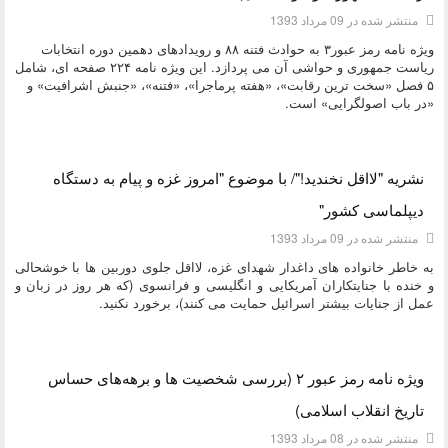
منتشر شده در 09 مرداد 1393
ویژه نامه رمز عبور۳ به حوادث فتنه ۸۸ و رویدادهای دهمین دوره انتخابات
ریاست جمهوری و حواشی آن می پردازد. این ویژه نامه ۲۲۴ صفحه ای، شامل
۵ فصل «سخت ترین رقابت»، «هفته پرماجرا»، «فتنه»، «جنبش اشرافیت» و
«در باب اصولگرایی» است.
دسته:
کتاب و بولتن
نشریه "لااقل نخندید!"/ با موضوع "امروز غزه و پیام به دستگاه
دیپلماسی کشور"
منتشر شده در 09 مرداد 1393
به خاطر خانواده های داغدار شهدای غزه، لااقل جلوی دوربین ها با خوشحالی
و خنده با جنایتکاران آمریکایی و انگلیسی و فرانسوی (که هر روز در زبان و
عمل از جنایات بیشتر اسرائیل حمایت می کنند)، برخورد نکنید.
دسته:
کتاب و بولتن
ویژه نامه رمز عبور ۲ (بررسی شخصیت ها و برهه‌های حساس
تاریخ انقلاب اسلامی)
منتشر شده در 08 مرداد 1393