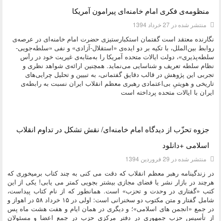
منظومه‌ی فکری امام خامنه‌ای پیرامون آمریکا
منتشر شده در 27 خرداد 1394
نگارنده معتقد است گفتمان استکبارستیزی حضرت امام خامنه‌ای در عرصه‌ی
روابط بین‌الملل، با تکیه بر دو ایده‌ی «استقلال-آزادی» و نفی «سلطه‌جویی-
سلطه‌پذیری»، دولت ایالات متحده‌ آمریکا را به‌مثابه‌ی غیریت خود در رأس
نظام سلطه تعریف و شناسایی می‌نماید. همچنین ارائه‌ی شواهد نظری و
تجربی این پژوهش در قالب دقایق گفتمانی، به تبیین و تحلیل چرایی‌های
تاریخی و هویتیِ بی‌اعتمادی رهبری معظم انقلاب ایران نسبت به رابطه‌ی
ایران با ایالات متحده پرداخته است
دسته:
کتاب و بولتن
جزوه تحزّب از دیدگاه امام خامنه‌ای/ نقش تشکل در تداوم انقلاب
اسلامی +دانلود
منتشر شده در 29 فروردين 1394
در زندگینامه رهبر معظم انقلاب که دقت می کنی به چند کتاب برمیخوری که
هرچند در بازار نشر یا فضای مجازی بیشتر بجویی کمتر می یابی! یکی از این
کتب «گفتاری در وحدت و تحزب» است. همانطور که از نام کتاب پیداست،
شامل گفتار و متن مکتوب دو سخنرانی است: اولی در ۱۵ خرداد ۵۸ در اهواز و
در جمع «انجمن های اسلامی»؛ و دیگری در همان ایام و هفت هشت ماه پس
از تأسیس حزب جمهوری در دفتر مرکزی حزب در جمع اعضا و مسئولان