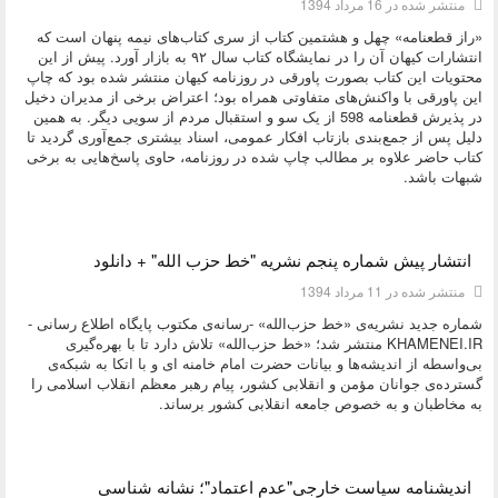
منتشر شده در 16 مرداد 1394
«راز قطعنامه» چهل و هشتمین کتاب از سری کتاب‌های نیمه پنهان است که
انتشارات کیهان آن را در نمایشگاه کتاب سال ۹۲ به بازار آورد. پیش از این
محتویات این کتاب بصورت پاورقی در روزنامه کیهان منتشر شده بود که چاپ
این پاورقی با واکنش‌های متفاوتی همراه بود؛ اعتراض برخی از مدیران دخیل
در پذیرش قطعنامه 598 از یک سو و استقبال مردم از سویی دیگر. به همین
دلیل پس از جمع‌بندی بازتاب افکار عمومی، اسناد بیشتری جمع‌آوری گردید تا
کتاب حاضر علاوه بر مطالب چاپ شده در روزنامه، حاوی پاسخ‌هایی به برخی
شبهات باشد.
دسته:
کتاب و بولتن
انتشار پیش شماره پنجم نشریه "خط حزب الله" + دانلود
منتشر شده در 11 مرداد 1394
شماره جدید نشریه‌ی «خط حزب‌الله» -رسانه‌ی مکتوب پایگاه اطلاع رسانی -
KHAMENEI.IR منتشر شد؛ «خط حزب‌الله» تلاش دارد تا با بهره‌گیری
بی‌واسطه از اندیشه‌ها و بیانات حضرت امام خامنه ای و با اتکا به شبکه‌ی
گسترده‌ی جوانان مؤمن و انقلابی کشور، پیام رهبر معظم انقلاب اسلامی را
به مخاطبان و به خصوص جامعه انقلابی کشور برساند.
دسته:
کتاب و بولتن
اندیشنامه سیاست خارجی"عدم اعتماد"؛ نشانه شناسی