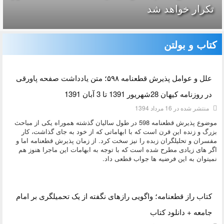
تكرار خواهد شد
کتاب و بولتن
دسته:
کتاب و بولتن
علل و عوامل پذیرش قطعنامه ۵۹۸؛ متن یادداشت صفحه پاورقی
در روزنامه کیهان 28شهریور 1391 تا 3 آبان 1391
منتشر شده در 16 مرداد 1394
موضوع پذیرش قطعنامه 598 در طول سالیان گذشته هموراه یکی از مباحث
بزرگ و زنده این قرن است که با ابهاماتی که از خود به جای گذاشت، کار
مفسران و تحلیلگران زبده را نیز سخت کرد. از زمان پذیرش قطعنامه اما و
اگر های زیادی مطرح شده است که با توجه به ابهامات این ماجرا هنوز هم
نمیتوان به این فرضیه ها جواب قطعی داد.
دسته:
کتاب و بولتن
کتاب راز قطعنامه؛ واگویی رازهای نگفته از یک تحمیلگری بر امام
جامعه + دانلود کتاب