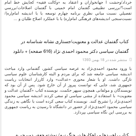
خرداد/وحشت ا جهانخواران و اعتقاد به «وکالت فقیه» کجایش خط امام
است؟/بررسی تطبیقی گفتمان امام خمینی با گفتمان اصلاحات/بررسي
تفصيلي نسبت مباني نظري برنامه چهارم توسعه با با انديشه امام(ره)/
نسبت‌سنجی اندیشه‌های فرهنگی امام(ره) با با عملکرد اصلاح طلبان و ...
دسته:
کتاب و بولتن
کتاب گفتمان عدالت و معنویت/جستاری نشانه شناسانه در
گفتمان سیاسی دکتر محمود احمدی نژاد (616 صفحه) + دانلود
منتشر شده در 18 بهمن 1393
با ورود محمود احمدی‌نژاد به عرصه سیاسی کشور، گفتمانی وارد مباحث
اندیشه سیاسی جامعه شد که برای مردم و البته کارشناسان علوم سیاسی
تازگی داشت. او با شعار محوری «عدالت» وارد کارزار انتخابات ریاست
جمهوری شد، جایی که توانست پیروز از آن خارج شود. پس از آن بود که
نویسندگان و مولفانی همچون سپهر حکمت، نویسنده کتاب «گفتمان عدالت و
معنویت» با استفاده از مشی سیاسی او سعی کردند اندیشه سیاسی محمود
احمدی‌نژاد را تشریح کنند. نویسنده کتاب سعی کرده است با نگاهی به زندگی
سیاسی محمود احمدی‌نژاد از حضور در دانشگاه تا رسیدن به ریاست جمهوری
به بررسی این نگاه سیاسی بپردازد.
دسته:
کتاب و بولتن
کتاب راهبردها و راهکارها در جنگ نرم/ نوشته جعفر دمیرچی+