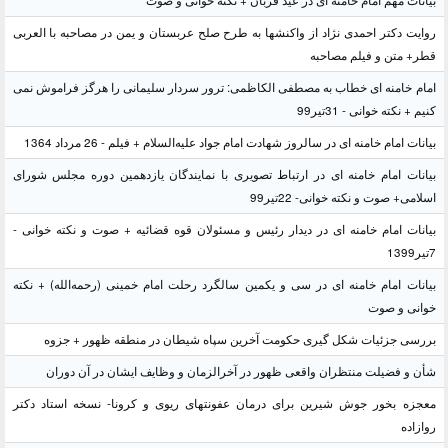
بیانات مهم امام خامنه ای در عید قربان + نکته خوانی و صوت
روایت دکتر احمدی نژاد از واکنشها به طرح صلح عربستان و یمن در مصاحبه با العربی
قطر+ متن و فیلم مصاحبه
امام خامنه ای خطاب به مصطفی الکاظمی: ترور سردار سلیمانی را هرگز فراموش نمی
کنیم + نکته خوانی - 31تیر99
بیانات امام خامنه ای در سالروز شهادت امام جواد علیه‌السلام + فیلم - 26 مرداد 1364
بیانات امام خامنه ای در ارتباط تصویری با نمایندگان یازدهمین دوره مجلس شورای
اسلامی+ صوت و نکته خوانی- 22تیر99
بیانات امام خامنه ای در دیدار رئیس و مسئولان قوه قضائیه + صوت و نکته خوانی -
7تیر1399
بیانات امام خامنه ای در سی و یکمین سالگرد رحلت امام خمینی (رحمه‌الله) + نکته
خوانی و صوت
بررسی جزئیات شکل گیری حکومت آخرین سپاه شیطان در منطقه ظهور + جزوه
شأن و فضیلت منتظران واقعی ظهور در آخرالزمان و وظایف ایشان در آن دوران
معجزه بخور جوش شیرین برای درمان عفونتهای ریوی و کرونا- نسخه استاد دکتر
روازاده