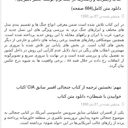
دانلود متن کامل(684 صفحه)
منتشر شده در 27 دی 1393
در این کتاب تلاش شده است ضمن معرفی انواع جنگ ها و تقسیم بندی مدل
های مختلف و ابزارهای جنگ نرم، به بررسی ویژگی های این نسل جدید از
برخورد غرب با ایران و راههای مقابله با این روش جدید پرداخته شده است.
همچنین موشکافی رفتارهای هدفمند برخی رسانه های داخلی و خارجی از دیگر
بخش های کتاب است. در بخش های پایانی نیز تلاش شده با مروری بر
مهمترین انقلاب های رنگی در دنیا، دلایل عدم کارآیی این روش در داخل کشور
به تفصیل بیان و بررسی شده است و در نهایت با مروری سریع و تصویرگونه
از اتفاقات رخ داده در خلال فتنه ۸۸ ، برخی واقعیت ها به شیوه درج عکس
بیان گردد.
دسته:
کتاب و بولتن
مهم: نخستین ترجمه از کتاب جنجالی افسر سابق CIA /کتاب
خوابیدن با شیطان+ دانلود متن کتاب
منتشر شده در 27 دی 1393
یکی از افسران عملیاتی سابق سرویس جاسوسی آمریکا، در کتابی جنجالی به
موضوع جنجالی نحوه پیدایش تروریسم تکفیری در منطقه خاورمیانه پرداخته و
پرده از رازهای جالب آمریکایی‌‌ها در این «تولد شوم» برداشته است.