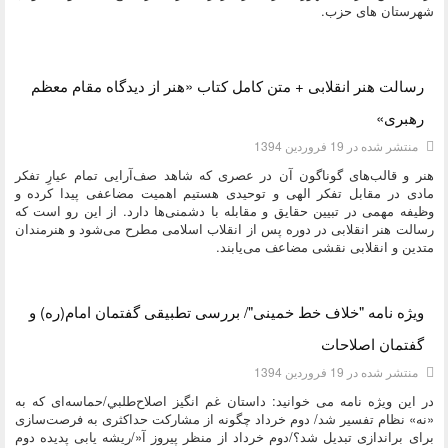
شهرستان های حزب.
دسته:
کتاب و بولتن
رسالت هنر انقلابی + متن کامل کتاب «هنر از دیدگاه مقام معظم
رهبری»
منتشر شده در 19 فروردين 1394
هنر و قالب‌های گوناگون آن در عصری که شاهد صف‌آرایی تمام عیارِ تفکر
مادی در مقابل تفکر الهی و توحیدی هستیم اهمیت مضاعفی پیدا کرده و
وظیفه مهمی در تبیین حقایق و مقابله با دشمنی‌ها دارد. از این رو است که
رسالت هنر انقلابی در دوره پس از انقلاب اسلامی مطرح می‌شود و هنرمندان
متدین و انقلابی نقشی مضاعف می‌یابند.
دسته:
کتاب و بولتن
ویژه نامه "خلاف خط خمینی"/ بررسی تطبیقی گفتمان امام(ره) و
گفتمان اصلاحات
منتشر شده در 19 فروردين 1394
در این ویژه نامه می خوانید: داستان غم انگيز اصلاح‌طلبي/حماسه‌ای که به
«نه» نظام تفسیر شد/ دوم خرداد چگونه از مشارکت حداکثری به فرصت‌سازی
برای براندازی تبدیل شد؟/دوم خرداد از منظر پیروز آ«/ریشه یابی پدیده دوم