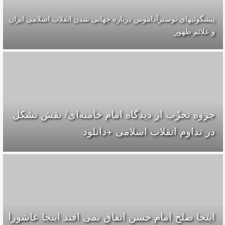
پیشگوئیهای نوسترآداموس درباره جهانی شدن انقلاب اسلامی ایران
و علائم ظهور
جزوه تحزّب از دیدگاه امام خامنه‌ای/ نقش تشکل
در تداوم انقلاب اسلامی +دانلود
اينجا صلح امام حسن اتفاق نمى افتد اينجا عاشورا