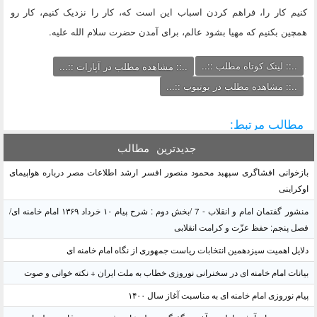
کنیم کار را، فراهم کردن اسباب این است که، کار را نزدیک کنیم، کار رو
همچین بکنیم که مهیا بشود عالم، برای آمدن حضرت سلام الله علیه.
..:: لینک کوتاه مطلب ::..
..:: مشاهده مطلب در آپارات ::...
..:: مشاهده مطلب در یوتیوب ::...
مطالب مرتبط:
جدیدترین
مطالب
بازخوانی افشاگری سپهبد محمود منصور افسر ارشد اطلاعات مصر درباره هواپیمای
اوکراینی
منشور گفتمان امام و انقلاب - 7 /بخش دوم : شرح پیام ۱۰ خرداد ۱۳۶۹ امام خامنه ای/
فصل پنجم: حفظ عزّت و کرامت انقلابی
دلایل اهمیت سیزدهمین انتخابات ریاست جمهوری از نگاه امام خامنه ای
بیانات امام خامنه ای در سخنرانی نوروزی خطاب به ملت ایران + نکته خوانی و صوت
پیام نوروزی امام خامنه ای به مناسبت آغاز سال ۱۴۰۰