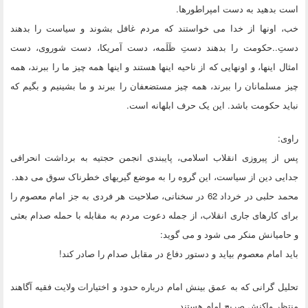
است بدهید به دست امپراطورها.
خب، اونها از خدا می خواستند که مردم غافل بشوند و سیاست را بدهند
دستِ..حکومت را بدهند دستِ ظَلَمه، دست آمریکا، دست شوروی، دست
امثال اینها، و اونهایی که از ناحیه اینها هستند و اینها همه چیز ما را ببرند، همه
چیز مسلمانان را ببرند، همه چیز مستضعفان را ببرند و ما بشینیم و بگیم که
نباید حکومت باشد. این یک حرف ابلهانه است.
راوی:
پس از پیروزی انقلاب اسلامی، پایبندی انجمن حجتیه به برداشت انحرافی
جدایی دین از سیاست، این گروه را به موضع گیریهای خطرناک سوق می دهد.
محمد حلبی در خرداد 62 در سخنانی، صلاحیت هر فردی به جز امام معصوم را
برای کارهای جاری انقلاب، از جمله دعوت مردم به مقابله با حمله صدام بعثی
و حامیانش منکر می شود و می گوید:
باید امام معصوم بیاید و دستور دفاع در مقابل صدام را صادر کند!
تحلیل گرانی که به عمق بینش امام درباره حدود و اختیارات ولایت فقیه آگاهند
منتظر واکنش صریح امام هستند.