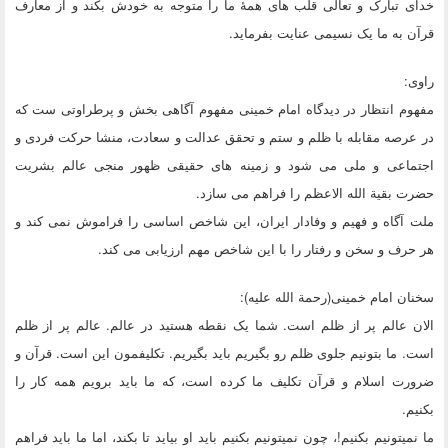
خدای تبارک و تعالی قلب های همۀ ما را متوجه به خودش بکند و از معارف
قرآن به ما یک نسیمی عنایت بفرماید.
راوی:
مفهوم انتظار در دیدگاه امام خمینی مفهوم آگاهی بخش و پرطراوتی ست که
در عرصه مقابله با ظلم و ستم و تحقق عدالت و سعادت، منشا حرکت فردی و
اجتماعی و ملی می شود و زمینه های حقیقی ظهور منجی عالم بشریت
حضرت بقیة الله الاعظم را فراهم می سازد.
ملت آگاه و فهیم و وفادار ایران، این شاخص اساسی را فراموش نمی کند و
هر حرف و سخن و رفتار را با این شاخص مهم ارزیابی می کند.
سخنان امام خمینی(رحمة الله علیه):
الان عالم پر از ظلم است. شما یک نقطه هستید در عالم. عالم پر از ظلم
است. ما بتونیم جلوی ظلم رو بگیریم باید بگیریم. تکلیفمون این است. قرآن و
ضرورت اسلام و قرآن تکلیف ما کرده است، که ما باید برویم همه کار را
بکنیم.
ما نمیتونیم بکنیم!، چون نمیتونیم بکنیم باید او بیاید تا بکند، اما ما باید فراهم