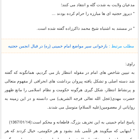
مدعیان ولایت به شدت گله و انتقاد می کنند؛
" دیروز حجتیه ای ها مبارزه را حرام کرده بودند ...
* در مستند به اشتباه شیخ محمد ذاکرزاده گفته شده است.
مطلب مرتبط :
بازخوانی سیر مواضع امام خمینی (ره) در قبال انجمن حجتیه
راوی:
به تبیین شاخص های امام در مقوله انتظار باز می گردیم، همانگونه که گفته
شد دسته اصلی و تشکل یافته پیروان برداشت های انحرافی از مفهوم متعالی
و پرنشاط انتظار، شکل گیری هرگونه حکومت و نظام اسلامی را مانع ظهور
حضرت مهدی(عجل الله تعالی فرجه الشریف) می دانسته و در این زمینه به
روایاتی از معصومین(علیه السلام) متوسل می شدند.
پاسخ امام خمینی به این تحریف بزرگ، قاطعانه و محکم است:(1367/01/14)
* اینهایی که میگویند هر عَلَمی بلند بشود و هر حکومتی، خیال کردند که هر