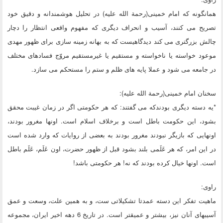
همانگونه که امام خمینی(رحمة الله علیه) در تحلیل هوشمندانه و دقیق خود
تصریح می کنند، آسیب و انحراف دیگری که مفهوم واقعی انتظار را دچار
چالش بزرگتری می کند دیدگاهیست که به بهانه زمینه سازی برای ظهور مهدی
موعود خواسته یا ناخواسته و مستقیم یا غیرمستقیم مروّج فسادهای مختلف
در جامعه می شود و عملا پایه های ظلم و ستم را مستحکم می سازد.
سخنان امام خمینی(رحمة الله علیه):
*یه دسته دیگری بودندکه می گفتند: که هر حکومتی اگر در زمان غیبت محقق
بشود، این حکومت باطل است و برخلاف اسلام است. اونها مغرور بودند،
اونهایی که بازیگر نبودند مغرور بودند به بعضی از روایات که وارد شده است
در این امر، که هر عَلَمی بلند بشود قبل از ظهور حضرت، اون عَلَم، عَلَم باطل
است. اونها خیال کرده بودند که نه! هر حکومتی باشد!
راوی:
ماهیت تفکر این دسته عمدتا تشکیلاتی ست، و به همین علت، وسعت و عمق
آسیبهای آنان نیز، بیشتر و عمیقتر است. در تاریخ 6 دهه اخیر ایران، مجموعه