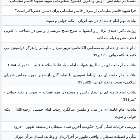
مستند در میانه آتش - اولین و آخرین گفتگوی مطبوعاتی شهید سپهبد قاسم سلیمانی
چرا شهید قاسم سلیمانی از سردار قاسم سلیمانی برای دشمن خطرناکتر است؟
بیانات مهم امام خامنه ای در عید قربان + نکته خوانی و صوت
روایت دکتر احمدی نژاد از واکنشها به طرح صلح عربستان و یمن در مصاحبه با العربی
قطر+ متن و فیلم مصاحبه
امام خامنه ای خطاب به مصطفی الکاظمی: ترور سردار سلیمانی را هرگز فراموش نمی
کنیم + نکته خوانی - 31تیر99
بیانات امام خامنه ای در سالروز شهادت امام جواد علیه‌السلام + فیلم - 26 مرداد 1364
بیانات امام خامنه ای در ارتباط تصویری با نمایندگان یازدهمین دوره مجلس شورای
اسلامی+ صوت و نکته خوانی- 22تیر99
بیانات امام خامنه ای در دیدار رئیس و مسئولان قوه قضائیه + صوت و نکته خوانی -
7تیر1399
بیانات امام خامنه ای در سی و یکمین سالگرد رحلت امام خمینی (رحمه‌الله) + نکته
خوانی و صوت
بررسی جزئیات شکل گیری حکومت آخرین سپاه شیطان در منطقه ظهور + جزوه
شأن و فضیلت منتظران واقعی ظهور در آخرالزمان و وظایف ایشان در آن دوران