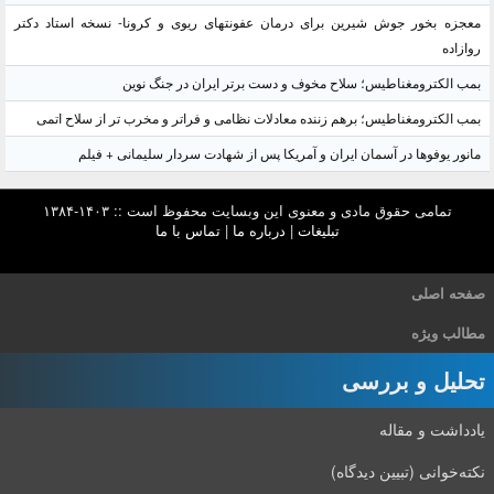
معجزه بخور جوش شیرین برای درمان عفونتهای ریوی و کرونا- نسخه استاد دکتر
روازاده
بمب الکترومغناطیس؛ سلاح مخوف و دست برتر ایران در جنگ نوین
بمب الکترومغناطیس؛ برهم زننده معادلات نظامی و فراتر و مخرب تر از سلاح اتمی
مانور یوفوها در آسمان ایران و آمریکا پس از شهادت سردار سلیمانی + فیلم
تمامی حقوق مادی و معنوی این وبسایت محفوظ است :: ۱۴۰۳-۱۳۸۴
تبلیغات
|
درباره ما
|
تماس با ما
صفحه اصلی
مطالب ویژه
تحلیل و بررسی
یادداشت و مقاله
نکته‌خوانی (تبیین دیدگاه)