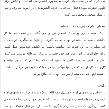
می گردد که در مقیاسهای فردی به مفهوم انتظار می اندیشند و تلاش برای
ظهور حضرت مهدی(عجل الله تعالی فرجه الشریف) را در امربه معروف و نهی
از منکر شخصی محدود می کنند.
سخنان امام خمینی(رحمة الله علیه):
* یک دسته دیگری بودند که انتظار فرج را می گفتند این است که، ما کار
نداشته باشیم به اینکه در جهان چه می گذرد، در ملتها چه میگذرد، در ملت ما
چه میگذرد، به این چیزها کار نداشته باشیم، ما تکلیف خودمونو عمل کنیم،
برای جلوگیری از این امور هم خود حضرت بیان ان شاءالله درست می کنند!
دیگر ما تکلیف نداریم! تکلیف ما همین است که دعا کنیم که ایشون بیایند و
کاری به کار اونچه که در دنیا میگذرد یا در مملکت خودمون میگذرد نداشته
باشیم، اینها هم یه دسته از مردمی بودند که صالح بودند.
راوی:
بر اساس شاخصهای امام خمینی(رحمة الله علیه) دسته دوم از برداشتهای امام
خمینی در مقوله انتظار، متوجه کسانیست که تکلیف خود را در دعا خلاصه می
کنند، این گروه که فصل مشترکی با گروه نخست دارند در قبال مشکلات جامعه