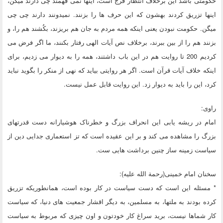
حکومتی باشد این برخلاف انتظار فرج است، اینها نمی فهمند چی دارند میگن،
اینها تزریق کردند بهشون که این حرف ها را بزنند. نمیدونند دارند چی چی
میگن. حکومت نبودن یعنی اینکه همه مردم به جان هم بریزند، بکُشند هم را، و
بزنند هم را از بین ببرند، برخلاف نص آیات الهی رفتار بکنند، ما اگر فرض می
کردیم 200 تا روایت هم در این باب داشتند، همه را به دیوار می زدیم، برای
اینکه خلاف آیات قرآن است. اگر هر روایتی بیاید که نهی از منکر را بگوید نباید
کرد، این را باید به دیوار زد. این روایت قابل عمل نیست.
راوی:
امام در ریشه یابی این انحراف بزرگ و خطرناک هوشیارانه دست قدرتهای
بزرگ را مشاهده می کند و بر این عقیده است که تز استعماری جدایی دین از
سیاست زمینه ساز چنین برداشت هایی ست.
سخنان امام خمینی(رحمة الله علیه):
* مسئله این است که دست سیاست در کار بوده است، همانطوریکه تزریق
کرده بودند به ملتها، به مسلمین، به دیگر اقشار جمعیت های دنیا، که سیاست
کار شماها نیست، برید سراغ کار خودتون و اون چیزی که مربوط به سیاست