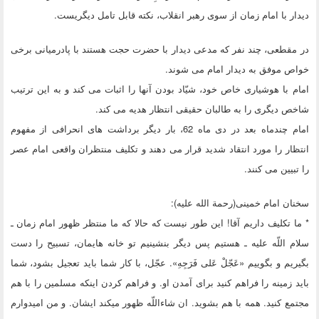
دیدار با امام زمان از سوی رهبر انقلاب، نکته قابل تامل دیگریست.
در مقطعی، چند نفر که مدعی دیدار با حضرت حجت هستند با پادرمیانی برخی
خواص موفق به دیدار امام می شوند.
امام با هوشیاری خاص خود، شیّاد بودن آنها را اثبات می کند و به این ترتیب
شاخص دیگری را به طالبان حقیقی انتظار هدیه می کند.
امام چندماه بعد در دی ماه 62، بار دیگر برداشت های انحرافی از مفهوم
انتظار را مورد انتقاد شدید قرار می دهند و تکلیف منتظران واقعی امام عصر
را تبیین می کنند.
سخنان امام خمینی(رحمة الله علیه):
* ما تکلیف داریم آقا! این طور نیست که حالا که ما منتظر ظهور امام زمان ـ
سلام اللّه‏ علیه ـ هستیم پس دیگر بنشینیم تو خانه ‏هایمان، تسبیح را دست
بگیریم و بگوییم «عَجّلْ عَلی فَرَجِهِ». عجّل، با کار شما باید تعجیل بشود، شما
باید زمینه را فراهم کنید برای آمدن او. و فراهم کردن اینکه مسلمین را با هم
مجتمع کنید. همه با هم بشوید. ان ‏شاءاللّه‏ ظهور می‏کند ایشان. و من امیدوارم