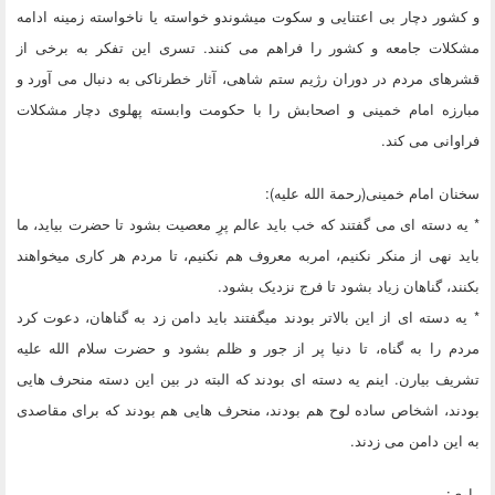
و کشور دچار بی اعتنایی و سکوت میشوندو خواسته یا ناخواسته زمینه ادامه
مشکلات جامعه و کشور را فراهم می کنند. تسری این تفکر به برخی از
قشرهای مردم در دوران رژیم ستم شاهی، آثار خطرناکی به دنبال می آورد و
مبارزه امام خمینی و اصحابش را با حکومت وابسته پهلوی دچار مشکلات
فراوانی می کند.
سخنان امام خمینی(رحمة الله علیه):
* یه دسته ای می گفتند که خب باید عالم پرِ معصیت بشود تا حضرت بیاید، ما
باید نهی از منکر نکنیم، امربه معروف هم نکنیم، تا مردم هر کاری میخواهند
بکنند، گناهان زیاد بشود تا فرج نزدیک بشود.
* یه دسته ای از این بالاتر بودند میگفتند باید دامن زد به گناهان، دعوت کرد
مردم را به گناه، تا دنیا پر از جور و ظلم بشود و حضرت سلام الله علیه
تشریف بیارن. اینم یه دسته ای بودند که البته در بین این دسته منحرف هایی
بودند، اشخاص ساده لوح هم بودند، منحرف هایی هم بودند که برای مقاصدی
به این دامن می زدند.
راوی: