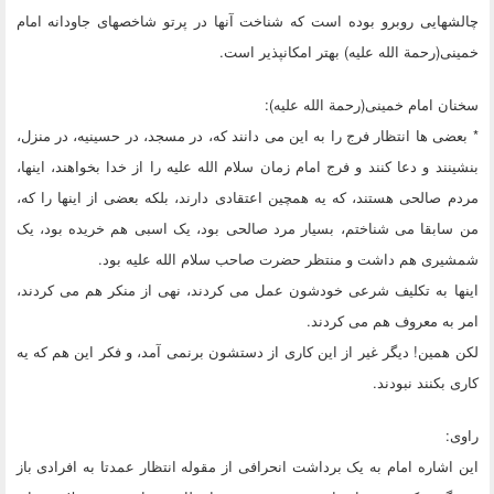
چالشهایی روبرو بوده است که شناخت آنها در پرتو شاخصهای جاودانه امام
خمینی(رحمة الله علیه) بهتر امکانپذیر است.
سخنان امام خمینی(رحمة الله علیه):
* بعضی ها انتظار فرج را به این می دانند که، در مسجد، در حسینیه، در منزل،
بنشینند و دعا کنند و فرج امام زمان سلام الله علیه را از خدا بخواهند، اینها،
مردم صالحی هستند، که یه همچین اعتقادی دارند، بلکه بعضی از اینها را که،
من سابقا می شناختم، بسیار مرد صالحی بود، یک اسبی هم خریده بود، یک
شمشیری هم داشت و منتظر حضرت صاحب سلام الله علیه بود.
اینها به تکلیف شرعی خودشون عمل می کردند، نهی از منکر هم می کردند،
امر به معروف هم می کردند.
لکن همین! دیگر غیر از این کاری از دستشون برنمی آمد، و فکر این هم که یه
کاری بکنند نبودند.
راوی:
این اشاره امام به یک برداشت انحرافی از مقوله انتظار عمدتا به افرادی باز