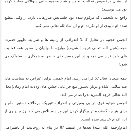
از ایشان درخصوص فعالیت انجمن و شیخ محمود حلبی سوالاتی مطرح کرده
بود می نویسند:
راجع به شخصی که مرقوم شده بود جلساتش ضررهایی دارد. از وقتی مطلع
شده ام تاییدی از او نکرده ام و ان شاءالله تعالی نمی کنم.
انجمن حجتیه در تحلیل کاملا انحرافی از زمینه ها و شرایط ظهور حضرت
حجت(عجل الله تعالی فرجه الشریف) مبارزه با بهائیان را محور همه فعالیت
های خود قرار می دهد و در این مسیر حتی حاضر به همکاری با ساواک می
شود!
نیمه شعبان سال 57 فرا می رسد، امام خمینی برای اعتراض به سیاست های
ضداسلامی شاه و دربار دستور منع چراغانی جشن های ولادت امام زمان(عجل
الله تعالی فرجه الشریف) را صادر می کند.
انجمن حجتیه غرق در بی بصیرتی و انحراف تئوریک، برخلاف دستور امام و
برای هر چه گسترده تر برگزار کردن این مراسم تلاش می کند. رژیم پهلوی از
این اقدام خرسند شده است.
امام(رحمة الله علیه) بعدها در اسفند 67 در پیام به روحانیت از ناهمراهی