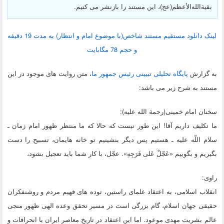
بقیة‌الله‌الأعظم(عج)، این مستند را بازنشر می کنیم.
لینک دانلود مستقیم مستند شاخص(با موضوع امام و انتظار) به مدت 19 دقیقه
و حجم 78 مگابایت
به گزارش
پایگاه تحلیلی تبیینی رئیس جمهور ما
، متن روایت های موجود در این
مستند به شرح زیر می باشد:
سخنان امام خمینی(رحمة الله علیه):
ما تکلیف داریم آقا! این طور نیست که حالا که ما منتظر ظهور امام زمان ـ
سلام اللّه‏ علیه ـ هستیم پس دیگر بنشینیم تو خانه ‏هایمان، تسبیح را دست
بگیریم و بگوییم «عَجّلْ عَلی فَرَجِهِ». عجّل، با کار شما باید تعجیل بشود،
راوی:
انقلاب اسلامی، به اعتقاد علمای راستین، توده های فهیم مردم و روشنفکران
حقیقی جهان اسلام، گام بزرگی است در مسیر تحقق وعده الهی ظهور منجی
عالم بشریت مهدی موعود. اما این اعتقاد در تاریخ معاصر ایران با انحرافات و