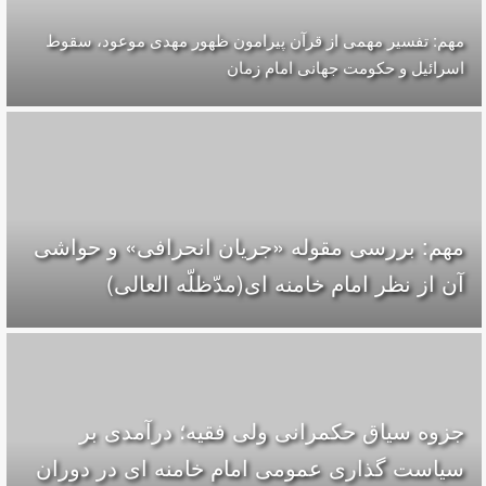
مهم: تفسیر مهمی از قرآن پیرامون ظهور مهدی موعود، سقوط
اسرائیل و حکومت جهانی امام زمان
مهم: بررسی مقوله «جریان انحرافی» و حواشی
آن از نظر امام خامنه ای(مدّظلّه العالی)
جزوه سیاق حکمرانی ولی فقیه؛ درآمدی بر
سیاست گذاری عمومی امام خامنه ای در دوران