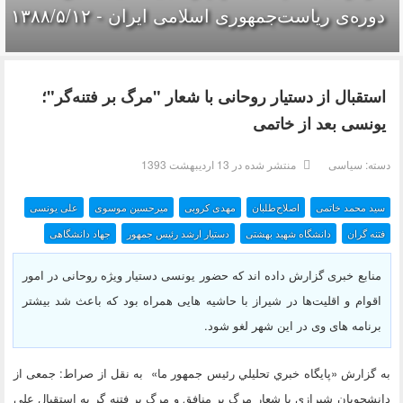
دوره‌ی ریاست‌جمهوری اسلامی ایران‌ - ۱۳۸۸/۵/۱۲
استقبال از دستیار روحانی با شعار "مرگ بر فتنه‌گر"؛
یونسی بعد از خاتمی
دسته:
سیاسی
منتشر شده در 13 ارديبهشت 1393
سید محمد خاتمی
اصلاح‌طلبان
مهدی کروبی
میرحسین موسوی
علی یونسی
فتنه گران
دانشگاه شهید بهشتی
دستیار ارشد رئیس جمهور
جهاد دانشگاهی
منابع خبری گزارش داده اند که حضور یونسی دستیار ویژه روحانی در امور
اقوام و اقلیت‌ها در شیراز با حاشیه هایی همراه بود که باعث شد بیشتر
برنامه های وی در این شهر لغو شود.
به گزارش «پايگاه خبري تحليلي رئيس جمهور ما» به نقل از صراط: جمعی از
دانشجویان شیرازی با شعار مرگ بر منافق و مرگ بر فتنه گر به استقبال علی