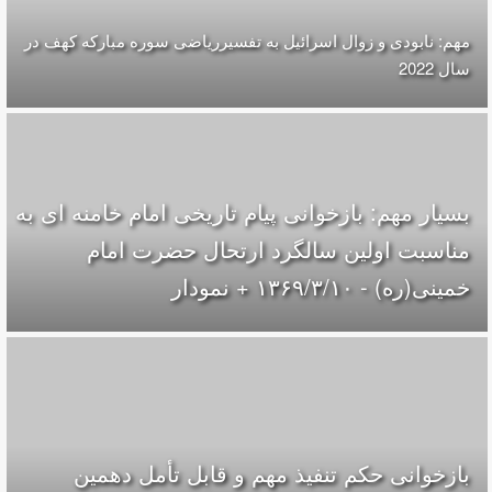
مهم: نابودی و زوال اسرائیل به تفسیرریاضی سوره مبارکه کهف در
سال 2022
بسیار مهم: بازخوانی پیام تاریخی امام خامنه ای به
مناسبت اولین سالگرد ارتحال حضرت امام
خمینی(ره) - ۱۳۶۹/۳/۱۰ + نمودار
بازخوانی حکم تنفیذ مهم و قابل تأمل دهمین