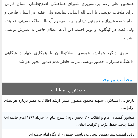
همچنین علی رغم برنامه‌ریزی شورای هماهنگی اصلاح‌طلبان استان فارس
برای ملاقات یونسی با آیت‌الله ایمانی نماینده ولی فقیه در استان فارس و
امام جمعه شیراز و هم‌چنین دیدار با بیت مرحوم آیت‌الله ملک حسینی، نماینده
ولی فقیه در کهگلویه و بویر احمد، این آیات عظام حاضر به پذیرش یونسی
نشدند.
از سوی دیگر، همایش عمومی اصلاح‌طلبان با همکاری جهاد دانشگاهی
دانشگاه شیراز با حضور یونسی نیز به خاطر عدم صدور مجوز لغو شد.
مطالب مرتبط:
جدیدترین
مطالب
بازخوانی افشاگری سپهبد محمود منصور افسر ارشد اطلاعات مصر درباره هواپیمای
اوکراینی
منشور گفتمان امام و انقلاب - 7 /بخش دوم : شرح پیام ۱۰ خرداد ۱۳۶۹ امام خامنه ای/
فصل پنجم: حفظ عزّت و کرامت انقلابی
دلایل اهمیت سیزدهمین انتخابات ریاست جمهوری از نگاه امام خامنه ای