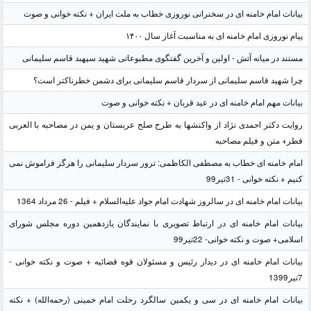
بیانات امام خامنه ای در سخنرانی نوروزی خطاب به ملت ایران + نکته خوانی و صوت
پیام نوروزی امام خامنه ای به مناسبت آغاز سال ۱۴۰۰
مستند در میانه آتش - اولین و آخرین گفتگوی مطبوعاتی شهید سپهبد قاسم سلیمانی
چرا شهید قاسم سلیمانی از سردار قاسم سلیمانی برای دشمن خطرناکتر است؟
بیانات مهم امام خامنه ای در عید قربان + نکته خوانی و صوت
روایت دکتر احمدی نژاد از واکنشها به طرح صلح عربستان و یمن در مصاحبه با العربی
قطر+ متن و فیلم مصاحبه
امام خامنه ای خطاب به مصطفی الکاظمی: ترور سردار سلیمانی را هرگز فراموش نمی
کنیم + نکته خوانی - 31تیر99
بیانات امام خامنه ای در سالروز شهادت امام جواد علیه‌السلام + فیلم - 26 مرداد 1364
بیانات امام خامنه ای در ارتباط تصویری با نمایندگان یازدهمین دوره مجلس شورای
اسلامی+ صوت و نکته خوانی- 22تیر99
بیانات امام خامنه ای در دیدار رئیس و مسئولان قوه قضائیه + صوت و نکته خوانی -
7تیر1399
بیانات امام خامنه ای در سی و یکمین سالگرد رحلت امام خمینی (رحمه‌الله) + نکته