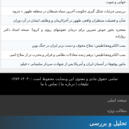
خوانی و صوت
بررسی جزئیات شکل گیری حکومت آخرین سپاه شیطان در منطقه ظهور + جزوه
شأن و فضیلت منتظران واقعی ظهور در آخرالزمان و وظایف ایشان در آن دوران
معجزه بخور جوش شیرین برای درمان عفونتهای ریوی و کرونا- نسخه استاد دکتر
روازاده
بمب الکترومغناطیس؛ سلاح مخوف و دست برتر ایران در جنگ نوین
بمب الکترومغناطیس؛ برهم زننده معادلات نظامی و فراتر و مخرب تر از سلاح اتمی
مانور یوفوها در آسمان ایران و آمریکا پس از شهادت سردار سلیمانی + فیلم
تمامی حقوق مادی و معنوی این وبسایت محفوظ است :: ۱۴۰۳-۱۳۸۴
تبلیغات
|
درباره ما
|
تماس با ما
صفحه اصلی
مطالب ویژه
تحلیل و بررسی