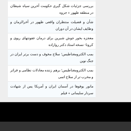
بررسی جزئیات شکل گیری حکومت آخرین سپاه شیطان
در منطقه ظهور + جزوه
شأن و فضیلت منتظران واقعی ظهور در آخرالزمان و
وظایف ایشان در آن دوران
معجزه بخور جوش شیرین برای درمان عفونتهای ریوی و
کرونا- نسخه استاد دکتر روازاده
بمب الکترومغناطیس؛ سلاح مخوف و دست برتر ایران در
جنگ نوین
بمب الکترومغناطیس؛ برهم زننده معادلات نظامی و فراتر
و مخرب تر از سلاح اتمی
مانور یوفوها در آسمان ایران و آمریکا پس از شهادت
سردار سلیمانی + فیلم