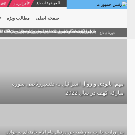
موضوعات داغ
#
آخرالزمان
#
قدر
صفحه اصلی
مطالب ویژه
ت
منشور گفتمان امام و انقلاب - 7 /بخش دوم : شرح پیام ۱۰ خرداد ۱۳۶۹ امام خامنه ای/ فصل پنجم: حفظ عزّت و کرامت انقلابی
پیام نوروزی امام خامنه ای به مناسبت آغاز سال ۱۴۰۰
دلایل اهمیت سیزدهمین انتخابات ریاست جمهوری از نگاه ام
بیانات امام خامنه ای در سخنرانی نوروزی خطاب به ملت ای
بازخوانی افشاگری سپهبد محمود منصور افسر ارشد اطلاعات
خبرهای داغ
مهم: نابودی و زوال اسرائیل به تفسیرریاضی سوره
مبارکه کهف در سال 2022
چرا وزارت خارجه به وظیفه خود درقبال پیام امام خامنه‌ای به جوانان