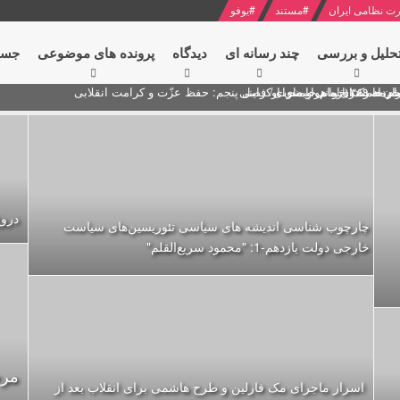
ت نظامی ایران
#
مستند
#
یوفو
حلیل و بررسی
چند رسانه ای
دیدگاه‌
پرونده های موضوعی
جست
ام خامنه ای
ران + نکته خوانی و صوت
 مصر درباره هواپیمای اوکراینی
درو
چارچوب شناسی اندیشه های سیاسی تئوریسین‌های سیاست
خارجی دولت یازدهم-1: "محمود سریع‌القلم‌"
مرج
اسرار ماجرای مک فارلین و طرح هاشمی برای انقلاب بعد از