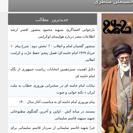
حسینعلی منتظری
جدیدترین
مطالب
بازخوانی افشاگری سپهبد محمود منصور افسر ارشد
اطلاعات مصر درباره هواپیمای اوکراینی
منشور گفتمان امام و انقلاب - 7 /بخش دوم : شرح پیام ۱۰
خرداد ۱۳۶۹ امام خامنه ای/ فصل پنجم: حفظ عزّت و کرامت
انقلابی
دلایل اهمیت سیزدهمین انتخابات ریاست جمهوری از نگاه
امام خامنه ای
بیانات امام خامنه ای در سخنرانی نوروزی خطاب به ملت
ایران + نکته خوانی و صوت
پیام نوروزی امام خامنه ای به مناسبت آغاز سال ۱۴۰۰
مستند در میانه آتش - اولین و آخرین گفتگوی مطبوعاتی
شهید سپهبد قاسم سلیمانی
چرا شهید قاسم سلیمانی از سردار قاسم سلیمانی برای