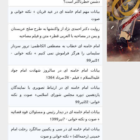
دشمن خطرناکتر است؟
بیانات مهم امام خامنه ای در عید قربان + نکته خوانی و
صوت
روایت دکتر احمدی نژاد از واکنشها به طرح صلح عربستان
و یمن در مصاحبه با العربی قطر+ متن و فیلم مصاحبه
امام خامنه ای خطاب به مصطفی الکاظمی: ترور سردار
سلیمانی را هرگز فراموش نمی کنیم + نکته خوانی -
31تیر99
بیانات امام خامنه ای در سالروز شهادت امام جواد
علیه‌السلام + فیلم - 26 مرداد 1364
بیانات امام خامنه ای در ارتباط تصویری با نمایندگان
یازدهمین دوره مجلس شورای اسلامی+ صوت و نکته
خوانی- 22تیر99
بیانات امام خامنه ای در دیدار رئیس و مسئولان قوه قضائیه
+ صوت و نکته خوانی - 7تیر1399
بیانات امام خامنه ای در سی و یکمین سالگرد رحلت امام
خمینی (رحمه‌الله) + نکته خوانی و صوت