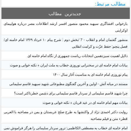
مطالب مرتبط:
جدیدترین
مطالب
بازخوانی افشاگری سپهبد محمود منصور افسر ارشد اطلاعات مصر درباره هواپیمای
اوکراینی
منشور گفتمان امام و انقلاب - 7 /بخش دوم : شرح پیام ۱۰ خرداد ۱۳۶۹ امام خامنه ای/
فصل پنجم: حفظ عزّت و کرامت انقلابی
دلایل اهمیت سیزدهمین انتخابات ریاست جمهوری از نگاه امام خامنه ای
بیانات امام خامنه ای در سخنرانی نوروزی خطاب به ملت ایران + نکته خوانی و صوت
پیام نوروزی امام خامنه ای به مناسبت آغاز سال ۱۴۰۰
مستند در میانه آتش - اولین و آخرین گفتگوی مطبوعاتی شهید سپهبد قاسم سلیمانی
چرا شهید قاسم سلیمانی از سردار قاسم سلیمانی برای دشمن خطرناکتر است؟
بیانات مهم امام خامنه ای در عید قربان + نکته خوانی و صوت
روایت دکتر احمدی نژاد از واکنشها به طرح صلح عربستان و یمن در مصاحبه با العربی
قطر+ متن و فیلم مصاحبه
امام خامنه ای خطاب به مصطفی الکاظمی: ترور سردار سلیمانی را هرگز فراموش نمی