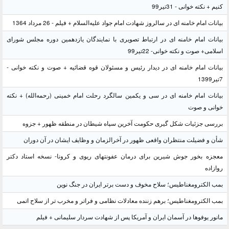
کنیم + نکته خوانی - 31تیر99
بیانات امام خامنه ای در سالروز شهادت امام جواد علیه‌السلام + فیلم - 26 مرداد 1364
بیانات امام خامنه ای در ارتباط تصویری با نمایندگان یازدهمین دوره مجلس شورای
اسلامی+ صوت و نکته خوانی- 22تیر99
بیانات امام خامنه ای در دیدار رئیس و مسئولان قوه قضائیه + صوت و نکته خوانی -
7تیر1399
بیانات امام خامنه ای در سی و یکمین سالگرد رحلت امام خمینی (رحمه‌الله) + نکته
خوانی و صوت
بررسی جزئیات شکل گیری حکومت آخرین سپاه شیطان در منطقه ظهور + جزوه
شأن و فضیلت منتظران واقعی ظهور در آخرالزمان و وظایف ایشان در آن دوران
معجزه بخور جوش شیرین برای درمان عفونتهای ریوی و کرونا- نسخه استاد دکتر
روازاده
بمب الکترومغناطیس؛ سلاح مخوف و دست برتر ایران در جنگ نوین
بمب الکترومغناطیس؛ برهم زننده معادلات نظامی و فراتر و مخرب تر از سلاح اتمی
مانور یوفوها در آسمان ایران و آمریکا پس از شهادت سردار سلیمانی + فیلم