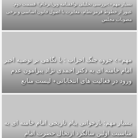
بسیار مهم=>بررسی تحلیلی توافقنامه وین(برجام)/ قسمت دوم:
عبور از خطوط قرمز نظام، مغایرت با اصول قانون اساسی و برخی
مصوبات مجلس
مهم=> جزوه جنگ احزاب : با نگاهی بر توصیه اخیر
امام خامنه ای به دکتر احمدی نژاد پیرامون عدم
ورود در فعالیت های انتخاباتی+ لیست منابع
بسیار مهم: بازخوانی پیام تاریخی امام خامنه ای به
مناسبت اولین سالگرد ارتحال حضرت امام