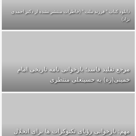
دانلود کتاب " فرزند ملت " (خاطرات منتشر نشده از دکتر احمدی
نژاد)
مرجع تقلید فاسد؛ بازخوانی نامه تاریخی امام
خمینی(ره) به حسینعلی منتظری
مهم: بازخوانی رؤیای تکنوکرات ها برای انحلال