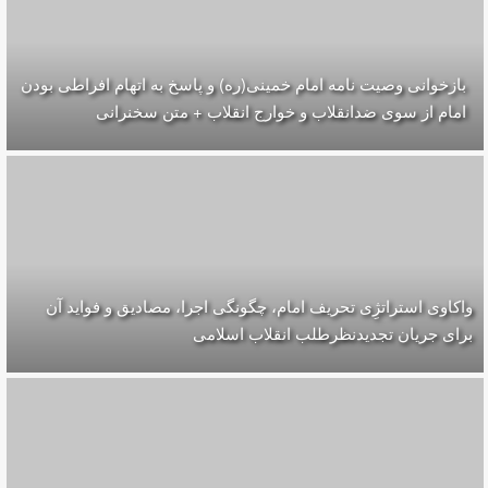
بازخوانی وصیت نامه امام خمینی(ره) و پاسخ به اتهام افراطی بودن
امام از سوی ضدانقلاب و خوارج انقلاب + متن سخنرانی
واکاوی استراتژِی تحریف امام، چگونگی اجرا، مصادیق و فواید آن
برای جریان تجدیدنظرطلب انقلاب اسلامی