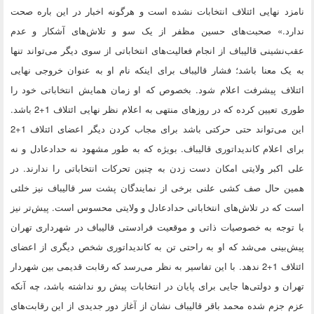
نامزد نهایی ائتلاف انتخابات نشده است و هرگونه اخبار در این باره صحت
ندارد.» صحبت‌های حسین مظفر از یک سو و تلاش‌های آشکار و عدم
عقب‌نشینی قالیباف از انجام فعالیت‌های انتخاباتی از سوی دیگر می‌تواند تنها
به یک معنا باشد؛ فشار قالیباف برای اینکه نام او به عنوان خروجی نهایی
ائتلاف پیشرفت اعلام شود. بخصوص که او زمان همایش انتخاباتی خود را
طوری تعیین کرده که در روزهای منتهی به اعلام نظر نهایی ائتلاف 1+2 باشد.
این می‌تواند حتی حرکتی باشد برای مجاب کردن دیگر اعضای ائتلاف 1+2
برای اعلام کاندیداتوری قالیباف. بویژه که به طور مشهود نه حدادعادل و نه
علی اکبر ولایتی امکان دست زدن به چنین تحرکات انتخاباتی را ندارند. در
همین حال صف کشی علنی برخی از نمایندگان پشت سر قالیباف نیز خلئی
است که در تلاش‌های انتخاباتی حدادعادل و ولایتی محسوس است. پیش‌تر نیز
با توجه به خصوصیات ذاتی و موقعیت فرادستی قالیباف در شهرداری تهران
پیش‌بینی می‌شد که او به راحتی تن به کاندیداتوری شخص دیگری از اعضای
ائتلاف 1+2 ندهد. با این تفاسیر به نظر می‌رسد که رقابت قدیمی بین شهردار
تهران و دولتی‌ها جایی برای پایان در انتخابات پیش رو نداشته باشد، چه آنکه
عزم جزم شده محمد باقر قالیباف نشان از آغاز دور جدیدی از این رقابت‌های