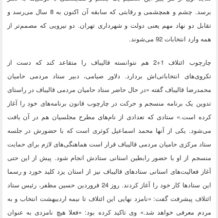
برسد. چشم و همچشمی و رقابتی که سابقه آن اکنون به 8 سال می‌رسد و
تقابل دو نهاد مهم یعنی دولت و شهرداری تهران. دو نیرویی که مصمم‌تر از
همه وارد انتخابات 92 می‌شوند.
چارچوب ائتلاف 1+2 هم نتوانسته قالیباف را متقاعد کند که دست از
تکروی‌های انتخاباتی‌اش بردارد. دلاور صیامی، دبیر ستاد مردمی حامیان
محمدرضا قالیباف گفته «در حال حاضر ستاد حامیان مردمی قالیباف در راستای
تدوین یک برنامه منسجم و حرکت در چارچوب قانون برنامه‌های خود را آغاز
کرده است.» ستادی که تعدادی از نام‌های مطرح مجلسیان هم در آن یافت
می‌شود. یکی از آنها محمد اسماعیل کوثری است که با حضورش در جلسه
ستاد مرکزی حامیان مردمی قالیباف قرار است هماهنگی‌های لازم برای حمایت
منسجم از او با حضور رابطین استانی ستادش انجام شود. پیش از این حتی
آغاز فعالیت‌های استانی ستادهای قالیباف نیز از استان یزد کلید خورد و رسما
این ستادها کار خود را آغاز کردند. روز 24 فروردین حسین مظفر، رئیس ستاد
ائتلاف پیشرفت گفت: «نامزد نهایی این ائتلاف تا نیمه اردیبهشت انتخاب و به
مردم معرفی خواهد شد.» وی تاکید کرده بود: «فعلا هیچ نامزدی به عنوان