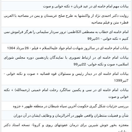
بیانات مهم امام خامنه ای در عید قربان + نکته خوانی و صوت
روایت دکتر احمدی نژاد از واکنشها به طرح صلح عربستان و یمن در مصاحبه با العربی
قطر+ متن و فیلم مصاحبه
امام خامنه ای خطاب به مصطفی الکاظمی: ترور سردار سلیمانی را هرگز فراموش نمی
کنیم + نکته خوانی - 31تیر99
بیانات امام خامنه ای در سالروز شهادت امام جواد علیه‌السلام + فیلم - 26 مرداد 1364
بیانات امام خامنه ای در ارتباط تصویری با نمایندگان یازدهمین دوره مجلس شورای
اسلامی+ صوت و نکته خوانی- 22تیر99
بیانات امام خامنه ای در دیدار رئیس و مسئولان قوه قضائیه + صوت و نکته خوانی -
7تیر1399
بیانات امام خامنه ای در سی و یکمین سالگرد رحلت امام خمینی (رحمه‌الله) + نکته
خوانی و صوت
بررسی جزئیات شکل گیری حکومت آخرین سپاه شیطان در منطقه ظهور + جزوه
شأن و فضیلت منتظران واقعی ظهور در آخرالزمان و وظایف ایشان در آن دوران
معجزه بخور جوش شیرین برای درمان عفونتهای ریوی و کرونا- نسخه استاد دکتر
روازاده