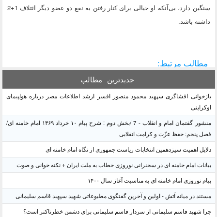
سنگین دارد، بی‌آنکه او خیالی برای کنار رفتن به نفع دو عضو دیگر ائتلاف 1+2
داشته باشد.
مطالب مرتبط:
جدیدترین
مطالب
بازخوانی افشاگری سپهبد محمود منصور افسر ارشد اطلاعات مصر درباره هواپیمای
اوکراینی
منشور گفتمان امام و انقلاب - 7 /بخش دوم : شرح پیام ۱۰ خرداد ۱۳۶۹ امام خامنه ای/
فصل پنجم: حفظ عزّت و کرامت انقلابی
دلایل اهمیت سیزدهمین انتخابات ریاست جمهوری از نگاه امام خامنه ای
بیانات امام خامنه ای در سخنرانی نوروزی خطاب به ملت ایران + نکته خوانی و صوت
پیام نوروزی امام خامنه ای به مناسبت آغاز سال ۱۴۰۰
مستند در میانه آتش - اولین و آخرین گفتگوی مطبوعاتی شهید سپهبد قاسم سلیمانی
چرا شهید قاسم سلیمانی از سردار قاسم سلیمانی برای دشمن خطرناکتر است؟