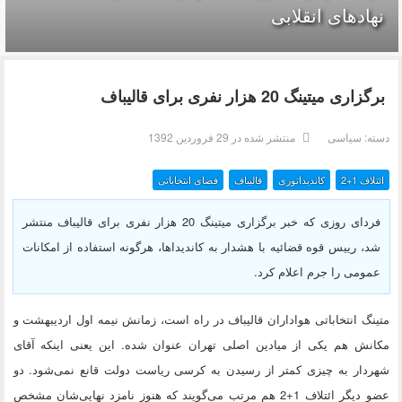
نهادهای انقلابی
برگزاری میتینگ 20 هزار نفری برای قالیباف
دسته:
سیاسی
منتشر شده در 29 فروردين 1392
ائتلاف 1+2
کاندیداتوری
قالیباف
فضای انتخاباتی
فردای روزی که خبر برگزاری میتینگ 20 هزار نفری برای قالیباف منتشر
شد، رییس قوه قضائیه با هشدار به کاندیداها، هرگونه استفاده از امکانات
عمومی را جرم اعلام کرد.
متینگ انتخاباتی هواداران قالیباف در راه است، زمانش نیمه اول اردیبهشت و
مکانش هم یکی از میادین اصلی تهران عنوان شده. این یعنی اینکه آقای
شهردار به چیزی کمتر از رسیدن به کرسی ریاست دولت قانع نمی‌شود. دو
عضو دیگر ائتلاف 1+2 هم مرتب می‌گویند که هنوز نامزد نهایی‌شان مشخص