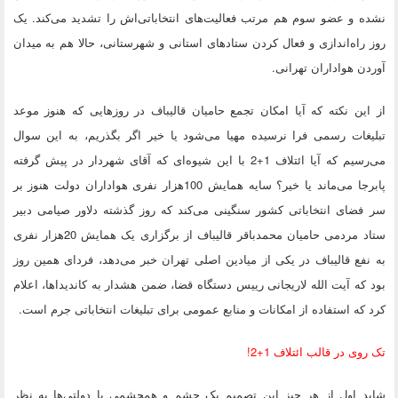
نشده و عضو سوم هم مرتب فعالیت‌های انتخاباتی‌اش را تشدید می‌کند. یک
روز راه‌اندازی و فعال کردن ستادهای استانی و شهرستانی، حالا هم به میدان
آوردن هواداران تهرانی.
از این نکته که آیا امکان تجمع حامیان قالیباف در روزهایی که هنوز موعد
تبلیغات رسمی فرا نرسیده مهیا می‌شود یا خیر اگر بگذریم، به این سوال
می‌رسیم که آیا ائتلاف 1+2 با این شیوه‌ای که آقای شهردار در پیش گرفته
پابرجا می‌ماند یا خیر؟ سایه همایش 100هزار نفری هواداران دولت هنوز بر
سر فضای انتخاباتی کشور سنگینی می‌کند که روز گذشته دلاور صیامی دبیر
ستاد مردمی حامیان محمدباقر قالیباف از برگزاری یک همایش 20هزار نفری
به نفع قالیباف در یکی از میادین اصلی تهران خبر می‌دهد، فردای همین روز
بود که آیت الله لاریجانی رییس دستگاه قضا، ضمن هشدار به کاندیداها، اعلام
کرد که استفاده از امکانات و منابع عمومی برای تبلیغات انتخاباتی جرم است.
تک روی در قالب ائتلاف 1+2!
شاید اول از هر چیز این تصمیم یک چشم و همچشمی با دولتی‌ها به نظر