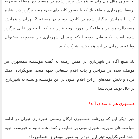
به عنوان مثال مي‌توان به همايش برگزارشده در مسجد نور منطقه قيطريه
توسط شهرداري منطقه يك كه با حضور كانديداي جبهه متحد برگزار شد اشاره
كرد يا همايش برگزار شده در كانون توحيد در منطقه 2 تهران و همايش
مسجدالرحمن در منطقه6 را مورد توجه قرار داد كه با حضور خاني برگزار
شده است. نكته قابل توجه اينكه پرسنل شهرداري نيز مجبورند به‌عنوان
وظيفه سازماني در اين همايش‌ها شركت كنند.
يك منبع آگاه در شهرداري در همين زمينه به گفت مؤسسه همشهري نيز
موظف شده در طراحي و چاپ اقلام تبليغاتي جبهه متحد اصولگرايان كمك
كرده و بخش عمده‌اي از اين اقلام اكنون در اين مؤسسه وابسته به شهرداري
در حال توليد مي‌باشد!
همشهري هم به ميدان آمد!
خبر ديگر اين كه روزنامه همشهري ارگان رسمي شهرداري تهران در ادامه
سياست‌هاي مديريت شهري مبني بر حمايت و كمك همه‌جانبه به فهرست جبهه
متحد اصولگرايي، تيتر اول خود را به همين موضوع اختصاص داد.