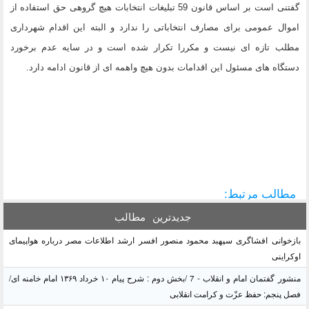
گفتنی است بر اساس قانون 59 تبلیغات انتخابات هیچ گروهی حق استفاده از
اموال عمومی برای مصارف انتخاباتی را ندارد و البته این اقدام شهرداری
مطلب تازه ای نیست و مکررا تکرار شده است و در سایه عدم برخورد
دستگاه های مسئول این اقدامات بدون هیچ واهمه ای از قانون ادامه دارد.
مطالب مرتبط:
جدیدترین
مطالب
بازخوانی افشاگری سپهبد محمود منصور افسر ارشد اطلاعات مصر درباره هواپیمای
اوکراینی
منشور گفتمان امام و انقلاب - 7 /بخش دوم : شرح پیام ۱۰ خرداد ۱۳۶۹ امام خامنه ای/
فصل پنجم: حفظ عزّت و کرامت انقلابی