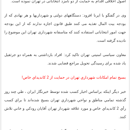
اصول اخلاقی اقدام به حمایت از دو نامزد انتخاباتی در تهران نموده است.
وی در گفتگو با ایرنا افزود: دستگاههای دولتی و شهرداریها و هر نهادی که از
بودجه بیت المال تغذیه می کنند طبق قانون اجازه ندارند که از این بودجه
جهت امور انتخاباتی استفاده کنند که متاسفانه شهرداری تهران این موضوع را
نادیده گرفته است.
معاون سیاسی امنیتی تهران تاکید کرد: افراد بازداشتی به همراه دو جرثقیل
یاد شده برای رسیدگی تحویل مراجع قضایی شدند.
بسيج تمام امكانات شهرداري تهران در حمايت از 2 كانديداي خاص!
خبر ديگر اينكه براساس اخبار كسب شده توسط خبرنگار ایران ، طي چند روز
گذشته تمامي مناطق و نواحي شهرداري تهران بسيج شده‌اند تا براي كسب
رأي 2 كانديداي خاص و مورد علاقه شهردار تهران آقايان رودكي و خاني تلاش
كنند.