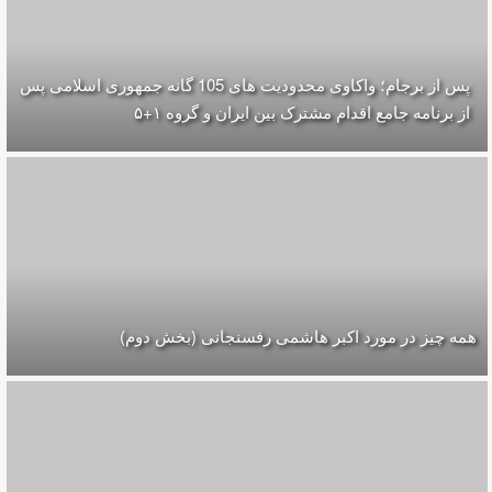
پس از برجام؛ واکاوی محدودیت های 105 گانه جمهوری اسلامی پس
از برنامه جامع اقدام مشترک بین ایران و گروه ۱+۵
همه چیز در مورد اکبر هاشمی رفسنجانی (بخش دوم)