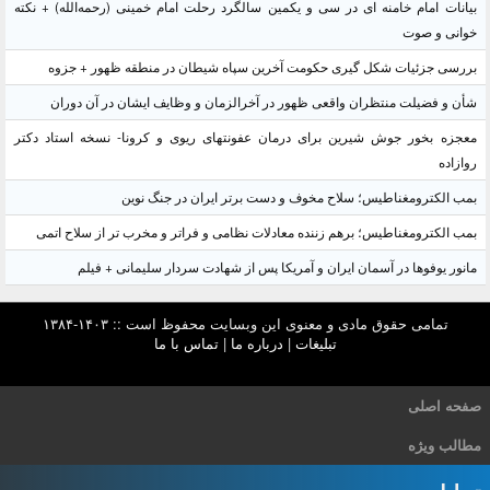
بیانات امام خامنه ای در سی و یکمین سالگرد رحلت امام خمینی (رحمه‌الله) + نکته
خوانی و صوت
بررسی جزئیات شکل گیری حکومت آخرین سپاه شیطان در منطقه ظهور + جزوه
شأن و فضیلت منتظران واقعی ظهور در آخرالزمان و وظایف ایشان در آن دوران
معجزه بخور جوش شیرین برای درمان عفونتهای ریوی و کرونا- نسخه استاد دکتر
روازاده
بمب الکترومغناطیس؛ سلاح مخوف و دست برتر ایران در جنگ نوین
بمب الکترومغناطیس؛ برهم زننده معادلات نظامی و فراتر و مخرب تر از سلاح اتمی
مانور یوفوها در آسمان ایران و آمریکا پس از شهادت سردار سلیمانی + فیلم
تمامی حقوق مادی و معنوی این وبسایت محفوظ است :: ۱۴۰۳-۱۳۸۴
تبلیغات
|
درباره ما
|
تماس با ما
صفحه اصلی
مطالب ویژه