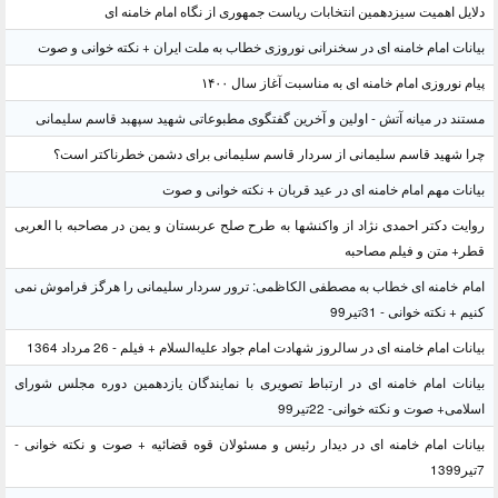
دلایل اهمیت سیزدهمین انتخابات ریاست جمهوری از نگاه امام خامنه ای
بیانات امام خامنه ای در سخنرانی نوروزی خطاب به ملت ایران + نکته خوانی و صوت
پیام نوروزی امام خامنه ای به مناسبت آغاز سال ۱۴۰۰
مستند در میانه آتش - اولین و آخرین گفتگوی مطبوعاتی شهید سپهبد قاسم سلیمانی
چرا شهید قاسم سلیمانی از سردار قاسم سلیمانی برای دشمن خطرناکتر است؟
بیانات مهم امام خامنه ای در عید قربان + نکته خوانی و صوت
روایت دکتر احمدی نژاد از واکنشها به طرح صلح عربستان و یمن در مصاحبه با العربی
قطر+ متن و فیلم مصاحبه
امام خامنه ای خطاب به مصطفی الکاظمی: ترور سردار سلیمانی را هرگز فراموش نمی
کنیم + نکته خوانی - 31تیر99
بیانات امام خامنه ای در سالروز شهادت امام جواد علیه‌السلام + فیلم - 26 مرداد 1364
بیانات امام خامنه ای در ارتباط تصویری با نمایندگان یازدهمین دوره مجلس شورای
اسلامی+ صوت و نکته خوانی- 22تیر99
بیانات امام خامنه ای در دیدار رئیس و مسئولان قوه قضائیه + صوت و نکته خوانی -
7تیر1399