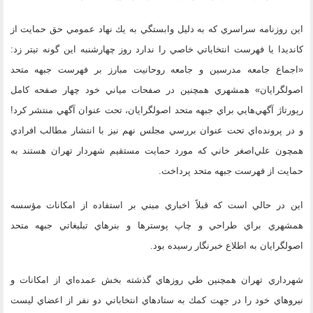
اين روزنامه سراسري كه به دليل وابستگي به يك نهاد عمومي حق حمايت از
كانديدا يا فهرست انتخاباتي خاصي را ندارد روز چهارشنبه اين گونه تيتر زد:
«اجماع جامعه مدرسين و جامعه روحانيت مبارز بر فهرست جبهه متحد
اصولگرايان» همشهري همچنين در صفحات مياني خود چهار صفحه كامل
رپورتاژ آگهي‌هايي براي جبهه متحد اصولگرايان، تحت عنوان آگهي منتشر كرد!
و در پرونده‌اي تحت عنوان بررسي مجلس نهم نيز با انتشار مطالب افرادي
همچون علي‌اصغر خاني كه مورد حمايت مستقيم شهردار تهران هستند به
حمايت از فهرست جبهه متحد پرداخت.
اين در حالي است كه قبلاً اخباري مبني بر استفاده از امكانات مؤسسه
همشهري براي طراحي و چاپ پوسترها و بنرهاي تبليغاتي جبهه متحد
اصولگرايان به اطلاع خبرنگار رسيده بود.
شهرداري تهران همچنين طي روزهاي گذشته بخش عمده‌اي از امكانات و
نيروهاي خود را در جهت كمك به ستادهاي انتخاباتي دو نفر از اعضاي ليست