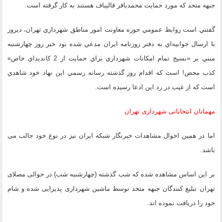
جبهه متحد كه مورد حمايت محمدباقر قاليباف هستند به كار گرفته است.
گفتني است روابط عمومي حوزه معاونت امور مناطق شهرداري تهران، ديروز
با ارسال جوابيه‌اي به دفتر روزنامه ایران مدعي شده بود خبر روز چهارشنبه
مبني بر «بسيج تمام امكانات شهرداري براي حمايت از 2 كانديداي خاص»
كذب محض! است كه اقدام روز گذشته رسانه رسمي اين نهاد خود شاهدي
است كه از غيب در رد اين ادعا رسيده است.
مهمانان انتخاباتی شهرداری تهران
اما در همین احوال مشاهدات خبرنگار شبکه ایران نیز در نوع خود جالب می
باشد.
بر این اساس مشاهده شده که شب گذشته (چهارشنبه شب) در حوالی مصلای
تهران تبلیغ کنندگان جبهه متحد توسط ماشین شهرداری پذیرایی شده و شام
خود را دریافت نموده اند.