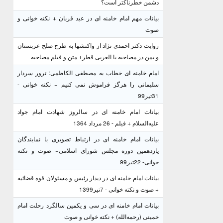
دشمن خطرناکتر است؟
بیانات مهم امام خامنه ای در عید قربان + نکته خوانی و
صوت
روایت دکتر احمدی نژاد از واکنشها به طرح صلح عربستان
و یمن در مصاحبه با العربی قطر+ متن و فیلم مصاحبه
امام خامنه ای خطاب به مصطفی الکاظمی: ترور سردار
سلیمانی را هرگز فراموش نمی کنیم + نکته خوانی -
31تیر99
بیانات امام خامنه ای در سالروز شهادت امام جواد
علیه‌السلام + فیلم - 26 مرداد 1364
بیانات امام خامنه ای در ارتباط تصویری با نمایندگان
یازدهمین دوره مجلس شورای اسلامی+ صوت و نکته
خوانی- 22تیر99
بیانات امام خامنه ای در دیدار رئیس و مسئولان قوه قضائیه
+ صوت و نکته خوانی - 7تیر1399
بیانات امام خامنه ای در سی و یکمین سالگرد رحلت امام
خمینی (رحمه‌الله) + نکته خوانی و صوت