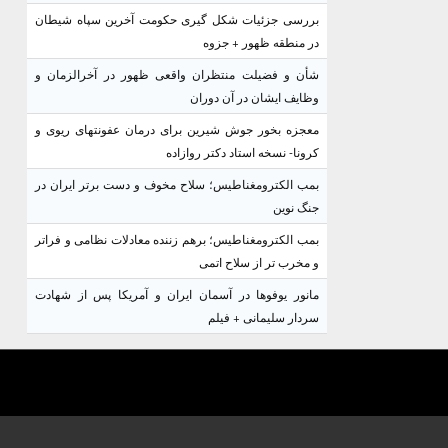
بررسی جزئیات شکل گیری حکومت آخرین سپاه شیطان
در منطقه ظهور + جزوه
شأن و فضیلت منتظران واقعی ظهور در آخرالزمان و
وظایف ایشان در آن دوران
معجزه بخور جوش شیرین برای درمان عفونتهای ریوی و
کرونا- نسخه استاد دکتر روازاده
بمب الکترومغناطیس؛ سلاح مخوف و دست برتر ایران در
جنگ نوین
بمب الکترومغناطیس؛ برهم زننده معادلات نظامی و فراتر
و مخرب تر از سلاح اتمی
مانور یوفوها در آسمان ایران و آمریکا پس از شهادت
سردار سلیمانی + فیلم