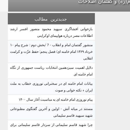
م(ره) و گفتمان اصلاحات
جدیدترین
مطالب
بازخوانی افشاگری سپهبد محمود منصور افسر ارشد
اطلاعات مصر درباره هواپیمای اوکراینی
منشور گفتمان امام و انقلاب - 7 /بخش دوم : شرح پیام ۱۰
خرداد ۱۳۶۹ امام خامنه ای/ فصل پنجم: حفظ عزّت و کرامت
انقلابی
دلایل اهمیت سیزدهمین انتخابات ریاست جمهوری از نگاه
امام خامنه ای
بیانات امام خامنه ای در سخنرانی نوروزی خطاب به ملت
ایران + نکته خوانی و صوت
پیام نوروزی امام خامنه ای به مناسبت آغاز سال ۱۴۰۰
مستند در میانه آتش - اولین و آخرین گفتگوی مطبوعاتی
شهید سپهبد قاسم سلیمانی
چرا شهید قاسم سلیمانی از سردار قاسم سلیمانی برای