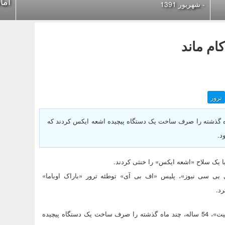
اما
- شهریور 1391
کام ماند
ترور
د»، 49 ساله و «اریک جی فیت»، 54 ساله، چند ماه گذشته را صرف ساخت یک دستگاه پیچیده اشعه ایکس کردند که
د.
ا یک سلاح «اشعه‌ ایکس» را خنثی کردند.
 بی سی نیوز»، پلیس «اف بی آی» توطئه ترور «باراک اوباما»
د.
بر اساس این گزارش، «گلندون اسکاتا کراوفورد»، 49 ساله و «اریک جی فیت»، 54 ساله، چند ماه گذشته را صرف ساخت یک دستگاه پیچیده