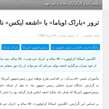
دولتمردان و کارگزاران نظام به این مهم
ترور «باراک اوباما» با «اشعه‌ ایکس» نا
دسته:
سیاسی
منتشر شده در 31 خرداد 1392
پایگاه خبری تحلیلی رئیس جمهور ما
رئیس‌جمهور آمریکا
باراک اوباما
«گلندون اسکاتا کراوفور
از خود میزان مرگباری اشعه تولید می‌کند که می‌تواند از راه دور منفجر شو
مأموران پلیس «اف‌بی‌‌آی» در اقدامی طرح توطئه ترور رئیس‌جمهور آمریکا ب
به گزارش «پایگاه خبری تحلیلی رئیس جمهور ما» به نقل از شبکه «ای
رئیس‌جمهور آمریکا که هدف یک سلاح اشعه ایکس قرار گرفته بود را خنثی کر