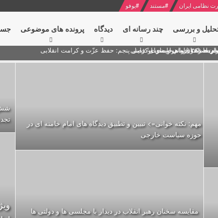
ت نظامی ایران
#
مستند
#
یوفو
حلیل و بررسی
چند رسانه ای
دیدگاه‌
پرونده های موضوعی
جست
ام خامنه ای
ران + نکته خوانی و صوت
 مصر درباره هواپیمای اوکراینی
شش 
تجدی
مهم: نکته خوانی=> تبیین و تطبیق دیدگاه های امام خامنه ای در
حوزه سیاست خارجی
ویژ
مقایسه سخنان رهبر انقلاب در دیدار با مجلسی ها و دولتی ها