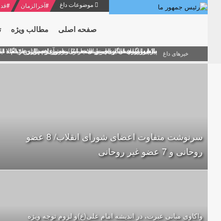
موضوعات داغ
#
آخرالزمان
#
قدر
صفحه اصلی
مطالب ویژه
ت
منشور گفتمان امام و انقلاب - 7 /بخش دوم : شرح پیام ۱۰ خرداد ۱۳۶۹ امام خامنه ای/ فصل پنجم: حفظ عزّت و کرامت انقلابی
پیام نوروزی امام خامنه ای به مناسبت آغاز سال ۱۴۰۰
دلایل اهمیت سیزدهمین انتخابات ریاست جمهوری از نگاه ام
بیانات امام خامنه ای در سخنرانی نوروزی خطاب به ملت ای
بازخوانی افشاگری سپهبد محمود منصور افسر ارشد اطلاعات
خبرهای داغ
سرنوشت متفاوت اعضای شورای انقلاب/ 8 عضو
روحانی و 7 عضو غیر روحانی
واکاوی مبانی عبرت، در اندیشه امام علی(ع)و لزوم توجه ویژه