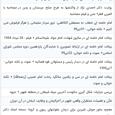
روایت دکتر احمدی نژاد از واکنشها به طرح صلح عربستان و یمن در مصاحبه با
العربی قطر+ متن و فیلم مصاحبه
امام خامنه ای خطاب به مصطفی الکاظمی: ترور سردار سلیمانی را هرگز فراموش نمی
کنیم + نکته خوانی - 31تیر99
بیانات امام خامنه ای در سالروز شهادت امام جواد علیه‌السلام + فیلم - 26 مرداد 1364
بیانات امام خامنه ای در ارتباط تصویری با نمایندگان یازدهمین دوره مجلس شورای
اسلامی+ صوت و نکته خوانی- 22تیر99
بیانات امام خامنه ای در دیدار رئیس و مسئولان قوه قضائیه + صوت و نکته خوانی -
7تیر1399
بیانات امام خامنه ای در سی و یکمین سالگرد رحلت امام خمینی (رحمه‌الله) + نکته
خوانی و صوت
بررسی جزئیات شکل گیری حکومت آخرین سپاه شیطان در منطقه ظهور + جزوه
شأن و فضیلت منتظران واقعی ظهور در آخرالزمان و وظایف ایشان در آن دوران
معجزه بخور جوش شیرین برای درمان عفونتهای ریوی و کرونا- نسخه استاد دکتر