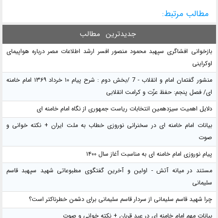
مطالب مرتبط:
جدیدترین
مطالب
بازخوانی افشاگری سپهبد محمود منصور افسر ارشد اطلاعات مصر درباره هواپیمای
اوکراینی
منشور گفتمان امام و انقلاب - 7 /بخش دوم : شرح پیام ۱۰ خرداد ۱۳۶۹ امام خامنه
ای/ فصل پنجم: حفظ عزّت و کرامت انقلابی
دلایل اهمیت سیزدهمین انتخابات ریاست جمهوری از نگاه امام خامنه ای
بیانات امام خامنه ای در سخنرانی نوروزی خطاب به ملت ایران + نکته خوانی و
صوت
پیام نوروزی امام خامنه ای به مناسبت آغاز سال ۱۴۰۰
مستند در میانه آتش - اولین و آخرین گفتگوی مطبوعاتی شهید سپهبد قاسم
سلیمانی
چرا شهید قاسم سلیمانی از سردار قاسم سلیمانی برای دشمن خطرناکتر است؟
بیانات مهم امام خامنه ای در عید قربان + نکته خوانی و صوت