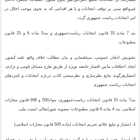
غیرواقع مبنی بر توقف انتخابات و یا هر اقدامی که به نحوی موجب اخلال در
امر انتخابات ریاست جمهوری گردد.
بند 7 ماده 33 قانون انتخابات ریاست‌جمهوری و بند5 ماده 6 و 25 قانون
مطبوعات:
تشویش اذهان عمومی، سیاهنمایی و بیان مطالب خلاف واقع علیه کشور،
ایجاد اختلافات مابین اقشار جامعه بویژه از طریق طرح مسائل قومی و نژادی،
انتشارهرگونه نتایج نظرسازی و نظرسنجی کاذب درباره انتخابات و نامزدهای
انتخابات ریاست جمهوری
بند7 ماده 33 قانون انتخابات ریاست‌جمهوری، مواد500 و 698 قانون مجازات
اسلامی، بند 4 ماده 6 قانون مطبوعات- مصوبه شورایعالی امنیت ملی:
1- انتشار و تبلیغ علائم تحریم انتخابات (ماده 500 قانون مجازات اسلامی)
2- انتشار هجو یا هجویه و یا هرگونه محتوای توهین‌آمیز یا تخریب در فضای