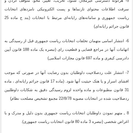
5- هرگونه دسترسی غیرمجاز، شنود، تخریب، تغییر، محو، متوقف کردن و
سرقت اطلاعات محتوای تارنماها و پست الکترونیکی نامزدهای انتخابات
ریاست جمهوری و سامانه‌های رایانه‌ای مرتبط با انتخابات (بند ج ماده 25
قانون جرائم رایانه‌‌ای)
6- انتشار اسامی متهمان تخلفات انتخابات ریاست جمهوری قبل از رسیدگی به
اتهامات آنها در مراجع قضایی و قطعیت رای (تبصره یک ماده 188 قانون آیین
دادرسی کیفری و ماده 697 قانون مجازات اسلامی)
7- انتشار علت ردصلاحیت داوطلبان بدون رضایت آنها در صورتی که موجب
افشای اسرار و یا هتک حیثیت آنها شود. (ماده 17 قانون جرائم رایانه‌ای ، ماده
31 قانون مطبوعات و ماده واحده لزوم رسیدگی دقیق به شکایات داوطلبین
ردصلاحیت شده در انتخابات مصوبه 22/8/78 مجمع تشخیص مصلحت نظام)
8 ـ متهم نمودن داوطلبان انتخابات ریاست جمهوری بدون دلیل و مدرک و با
اغراض شخصی (تبصره 3 ماده 80 قانون انتخابات ریاست جمهوری).