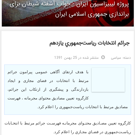
پروژه لیبیزاسیون ایران - خواب آشفته شیطان برای
براندازی جمهوری اسلامی ایران
جرائم انتخابات رياست‌جمهوري يازدهم
دسته:
سیاسی
منتشر شده در 25 بهمن 1391
با هدف ارتقای آگاهی عمومی پیرامون جرائم
مرتبط با انتخابات در فضای مجازی و ایجاد
بازدارندگی و پیشگیری از ارتکاب این جرائم،
کارگروه تعیین مصادیق محتوای مجرمانه ، فهرست
مصادیق مرتبط با انتخابات ریاست‌جمهوری را اعلام كرد.
كارگروه تعیین مصـادیق محتـوای مجرمانـه فهرسـت جرائم مرتبط با انتخـابات
رياسـت‌جمهوري در فضـاي مجـازي را اعلام كرد.