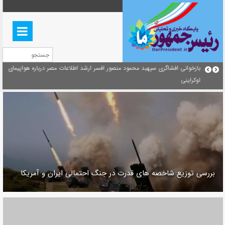
بازخوانی افشاگری سپهبد محمود منصور افسر ارشد اطلاعات مصر درباره هواپیمای
منشور گفتمان امام و انقلاب - 7 /بخش دوم : شرح پیام ۱۰ خرداد 
اوکراینی
ای/ فصل پنجم: حفظ عزّت و کرامت انقلابی
بررسی توزیع شاخصه های قدرت در جنگ احتمالی ایران و آمریکا