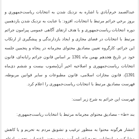
عبدالصمد خرم‌آبادي با اشاره به نزديك شدن به انتخابات رياست‌جمهوري و
بروز برخي جرائم مرتبط با انتخابات، افزود: با عنایت به نزدیک شدن یازدهمین
دوره انتخابات ریاست‌جمهوری و با هدف ارتقای آگاهی عمومی پیرامون جرائم
مرتبط با انتخابات در فضای مجازی و ایجاد بازدارندگی و پیشگیری از ارتکاب
این جرائم، کارگروه تعیین مصادیق محتوای مجرمانه در پنجاه و پنجمین جلسه
خود در تاریخ هجدهم بهمن ماه 1391 بر اساس قانون جرائم رایانه‌ای، قانون
انتخابات ریاست‌جمهوری و اصلاحیه اخیر آن(مصوب بیست و ششم دی‌ماه
1391)، قانون مجازات اسلامی، قانون مطبوعات و سایر قوانین مربوطه،
فهرست مصادیق مرتبط با انتخابات ریاست‌جمهوری را اعلام كرد.
فهرست اين جرائم به شرح زیر است:
بند «ط» - مصادیق محتوای مجرمانه مرتبط با انتخابات ریاست‌جمهوری:
انتشار هرگونه محتوا به منظور ترغیب و تشویق مردم به تحریم و یا کاهش
مشارکت در انتخابات، تجمع اعتراض‌آمیز بدون مجوز، اعتصاب، تحصن، ادعای