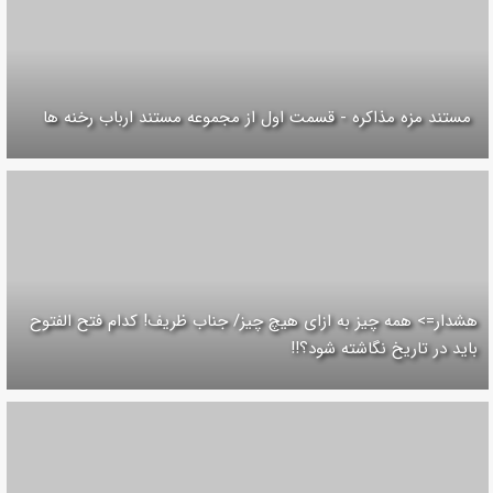
مستند مزه مذاکره - قسمت اول از مجموعه مستند ارباب رخنه ها
هشدار=> همه چیز به ازای هیچ چیز/ جناب ظریف! کدام فتح الفتوح
باید در تاریخ نگاشته شود؟!!