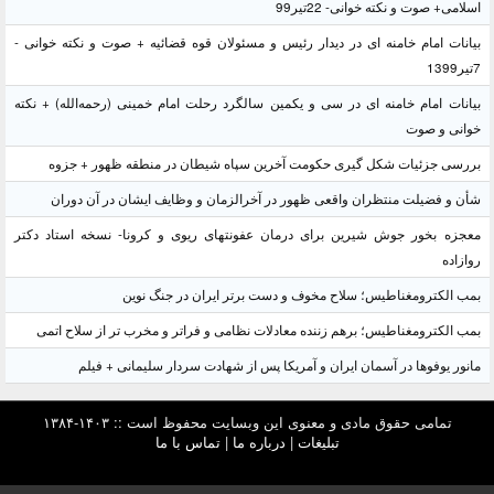
اسلامی+ صوت و نکته خوانی- 22تیر99
بیانات امام خامنه ای در دیدار رئیس و مسئولان قوه قضائیه + صوت و نکته خوانی -
7تیر1399
بیانات امام خامنه ای در سی و یکمین سالگرد رحلت امام خمینی (رحمه‌الله) + نکته
خوانی و صوت
بررسی جزئیات شکل گیری حکومت آخرین سپاه شیطان در منطقه ظهور + جزوه
شأن و فضیلت منتظران واقعی ظهور در آخرالزمان و وظایف ایشان در آن دوران
معجزه بخور جوش شیرین برای درمان عفونتهای ریوی و کرونا- نسخه استاد دکتر
روازاده
بمب الکترومغناطیس؛ سلاح مخوف و دست برتر ایران در جنگ نوین
بمب الکترومغناطیس؛ برهم زننده معادلات نظامی و فراتر و مخرب تر از سلاح اتمی
مانور یوفوها در آسمان ایران و آمریکا پس از شهادت سردار سلیمانی + فیلم
تمامی حقوق مادی و معنوی این وبسایت محفوظ است :: ۱۴۰۳-۱۳۸۴
تبلیغات
|
درباره ما
|
تماس با ما