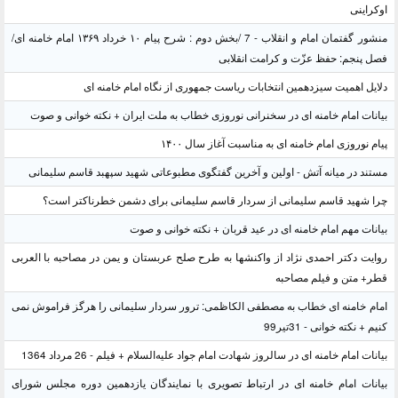
اوکراینی
منشور گفتمان امام و انقلاب - 7 /بخش دوم : شرح پیام ۱۰ خرداد ۱۳۶۹ امام خامنه ای/
فصل پنجم: حفظ عزّت و کرامت انقلابی
دلایل اهمیت سیزدهمین انتخابات ریاست جمهوری از نگاه امام خامنه ای
بیانات امام خامنه ای در سخنرانی نوروزی خطاب به ملت ایران + نکته خوانی و صوت
پیام نوروزی امام خامنه ای به مناسبت آغاز سال ۱۴۰۰
مستند در میانه آتش - اولین و آخرین گفتگوی مطبوعاتی شهید سپهبد قاسم سلیمانی
چرا شهید قاسم سلیمانی از سردار قاسم سلیمانی برای دشمن خطرناکتر است؟
بیانات مهم امام خامنه ای در عید قربان + نکته خوانی و صوت
روایت دکتر احمدی نژاد از واکنشها به طرح صلح عربستان و یمن در مصاحبه با العربی
قطر+ متن و فیلم مصاحبه
امام خامنه ای خطاب به مصطفی الکاظمی: ترور سردار سلیمانی را هرگز فراموش نمی
کنیم + نکته خوانی - 31تیر99
بیانات امام خامنه ای در سالروز شهادت امام جواد علیه‌السلام + فیلم - 26 مرداد 1364
بیانات امام خامنه ای در ارتباط تصویری با نمایندگان یازدهمین دوره مجلس شورای