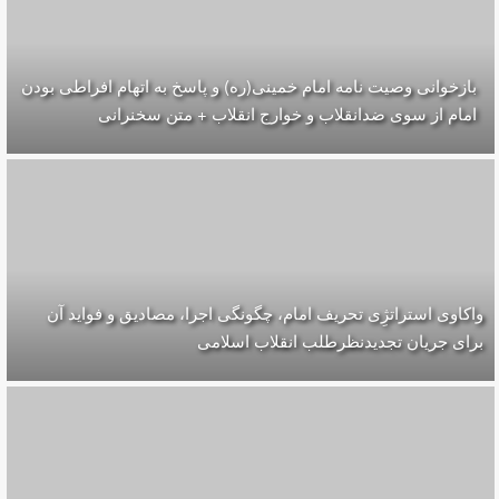
بازخوانی وصیت نامه امام خمینی(ره) و پاسخ به اتهام افراطی بودن
امام از سوی ضدانقلاب و خوارج انقلاب + متن سخنرانی
واکاوی استراتژِی تحریف امام، چگونگی اجرا، مصادیق و فواید آن
برای جریان تجدیدنظرطلب انقلاب اسلامی