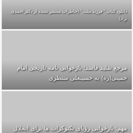
دانلود کتاب " فرزند ملت " (خاطرات منتشر نشده از دکتر احمدی
نژاد)
مرجع تقلید فاسد؛ بازخوانی نامه تاریخی امام
خمینی(ره) به حسینعلی منتظری
مهم: بازخوانی رؤیای تکنوکرات ها برای انحلال