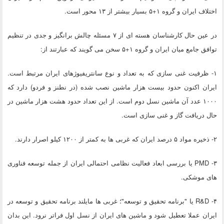
اختلاف ایران و گروه ۱+۵ بسیار بیشتر از ۱۳ محور است.
در عین حال کارشناسان هسته ای از ۷ مسئله چالش برانگیز و جدی در تنظیم
توافق جامع میان ایران و گروه ۱+۵ سخن می گویند که عبارتند از:
۱- ظرفیت غنی سازی که به تعداد و نوع سانتریفیوژهای ایران مرتبط است.
ایران اکنون حدود بیست هزار ماشین نصب شده (در نطنز و فردو) دارد که
۱۰۰۰ عدد آن ماشین نسل دوم است. از این تعداد حدود هشت هزار ماشین در
حال دریافت گاز و غنی سازی است.
۲- ذخیره مواد ۵ درصد ایران که غربی ها به کمتر از ۱۲۰۰ کیلو اصرار دارند.
۳- PMD یا بررسی ابعاد فعالیت نظامی احتمالی ایران از جمله توسعه فناوری
های موشکی.
۴- R&D یا "برنامه تحقیق و توسعه"؛ غربی ها مایلند برنامه تحقیق و توسعه در
ایران عملا تعطیل شود و ماشین های ایران از نسل اول فراتر نرود. این بدان