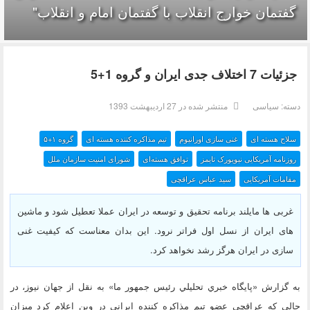
گفتمان خوارج انقلاب با گفتمان امام و انقلاب"
جزئیات 7 اختلاف جدی ایران و گروه 1+5
دسته:
سیاسی
منتشر شده در 27 ارديبهشت 1393
سلاح هسته ای
غنی سازی اورانیوم
تیم مذاکره کننده هسته ای
گروه ۱+۵
روزنامه آمریکایی نیویورک تایمز
توافق هسته‌ای
شورای امنیت سازمان ملل
مقامات آمریکایی
سید عباس عراقچی
غربی ها مایلند برنامه تحقیق و توسعه در ایران عملا تعطیل شود و ماشین
های ایران از نسل اول فراتر نرود. این بدان معناست که کیفیت غنی
سازی در ایران هرگز رشد نخواهد کرد.
به گزارش «پايگاه خبري تحليلي رئيس جمهور ما» به نقل از جهان نیوز، در
حالی که عراقچی عضو تیم مذاکره کننده ایرانی در وین اعلام کرد میزان