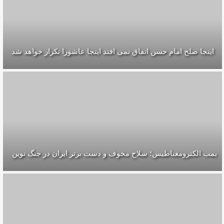
اينجا صلح امام حسن اتفاق نمى افتد اينجا عاشورا تكرار خواهد شد
بمب الکترومغناطیس؛ سلاح مخوف و دست برتر ایران در جنگ نوین