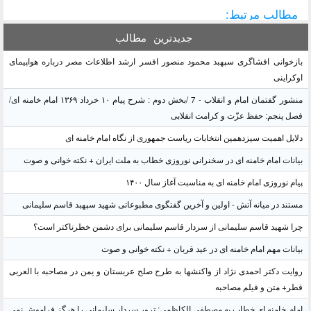
مطالب مرتبط:
جدیدترین
مطالب
بازخوانی افشاگری سپهبد محمود منصور افسر ارشد اطلاعات مصر درباره هواپیمای
اوکراینی
منشور گفتمان امام و انقلاب - 7 /بخش دوم : شرح پیام ۱۰ خرداد ۱۳۶۹ امام خامنه ای/
فصل پنجم: حفظ عزّت و کرامت انقلابی
دلایل اهمیت سیزدهمین انتخابات ریاست جمهوری از نگاه امام خامنه ای
بیانات امام خامنه ای در سخنرانی نوروزی خطاب به ملت ایران + نکته خوانی و صوت
پیام نوروزی امام خامنه ای به مناسبت آغاز سال ۱۴۰۰
مستند در میانه آتش - اولین و آخرین گفتگوی مطبوعاتی شهید سپهبد قاسم سلیمانی
چرا شهید قاسم سلیمانی از سردار قاسم سلیمانی برای دشمن خطرناکتر است؟
بیانات مهم امام خامنه ای در عید قربان + نکته خوانی و صوت
روایت دکتر احمدی نژاد از واکنشها به طرح صلح عربستان و یمن در مصاحبه با العربی
قطر+ متن و فیلم مصاحبه
امام خامنه ای خطاب به مصطفی الکاظمی: ترور سردار سلیمانی را هرگز فراموش نمی