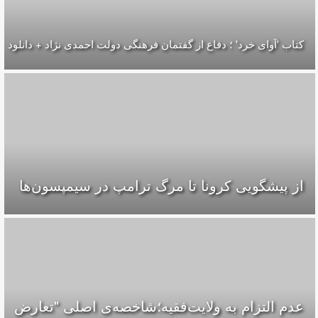
کتاب 'آوای خرد' ؛ دفاع از گفتمان فرهنگی دولت احمدی نژاد + دانلود
از پیشگویی کرونا تا مرگ ترامپ در سیمپسون‌ها
عدم التزام به ولایت‌فقیه؛شاخصه‌ی اصلی "تعارض