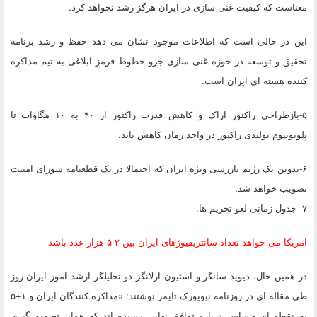
معناست که کیفیت غنی سازی در ایران هرگز رشد نخواهد کرد.
این در حالی است که اطلاعات موجود نشان می دهد حفظ و رشد برنامه
تحقیق و توسعه در حوزه غنی سازی جزو خطوط قرمز ابلاغی به تیم مذاکره
کننده هسته ای ایران است.
۵-بازطراحی راکتور اراک و کاهش قدرت راکتور از ۴۰ به ۱۰ مگاوات تا
پلوتونیوم تولیدی راکتور در واحد زمان کاهش یابد.
۶-تدوین یک رژیم بازرسی ویژه ایران که احتمالا در یک قطعنامه شورای امنیت
تصویب خواهد شد.
۷- جدول زمانی لغو تحریم ها.
امریکا می خواهد تعداد سانتریفیوژهای ایران بین ۲-۵ هزار عدد باشد
در همین حال، دیوید سانگر و استیون ارلانگر دو تحلیلگر ارشد امور ایران روز
طی مقاله ای در روزنامه نیویورک تایمز نوشتند: «مذاکره کنندگان ایران و ۱+۵
به نقطه ای حساس درباره توافق نهایی رسیده اند که همان تصمیم گیری