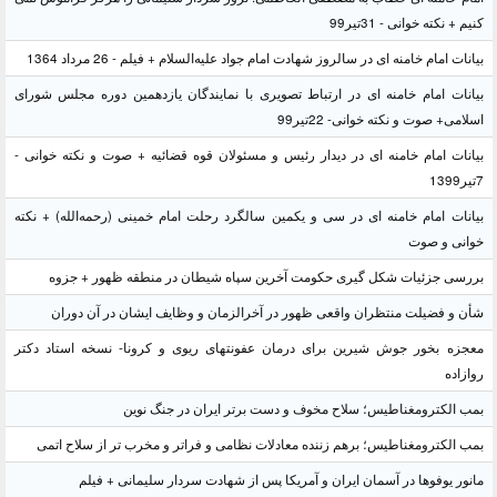
کنیم + نکته خوانی - 31تیر99
بیانات امام خامنه ای در سالروز شهادت امام جواد علیه‌السلام + فیلم - 26 مرداد 1364
بیانات امام خامنه ای در ارتباط تصویری با نمایندگان یازدهمین دوره مجلس شورای
اسلامی+ صوت و نکته خوانی- 22تیر99
بیانات امام خامنه ای در دیدار رئیس و مسئولان قوه قضائیه + صوت و نکته خوانی -
7تیر1399
بیانات امام خامنه ای در سی و یکمین سالگرد رحلت امام خمینی (رحمه‌الله) + نکته
خوانی و صوت
بررسی جزئیات شکل گیری حکومت آخرین سپاه شیطان در منطقه ظهور + جزوه
شأن و فضیلت منتظران واقعی ظهور در آخرالزمان و وظایف ایشان در آن دوران
معجزه بخور جوش شیرین برای درمان عفونتهای ریوی و کرونا- نسخه استاد دکتر
روازاده
بمب الکترومغناطیس؛ سلاح مخوف و دست برتر ایران در جنگ نوین
بمب الکترومغناطیس؛ برهم زننده معادلات نظامی و فراتر و مخرب تر از سلاح اتمی
مانور یوفوها در آسمان ایران و آمریکا پس از شهادت سردار سلیمانی + فیلم