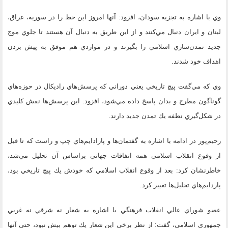
وي با اشاره به تجزيه سودان، افزود: آنها امروز اين خط را در سوريه، عراق،
لبنان و ايران دنبال مي‌كنند و از اين طريق به دنبال آن هستند تا جلوي موج
جديد تمدن‌سازي اسلامي را بگيرند و در مواردي هم موفق به پيش بردن
اهداف خود شدند.
وي كه مي‌گفت پيچ تاريخي يعني دوراني كه پرسش‌هاي راديكال در حوزه‌هاي
گوناگون مطرح و بدان پاسخ داده مي‌شود، افزود: اين پرسش‌ها نقش كليدي
در شكل‌گيري نطفه يك تمدن جديد دارند.
رحيم‌پور در ادامه با اشاره به گفتمان‌ها و پارادايم‌‌هاي چپ و راست كه تا قبل
از وقوع انقلاب اسلامي همه اتفاقات جهاني براساس آن تحليل مي‌شد،
خاطرنشان كرد: بعد از وقوع انقلاب اسلامي كه خودش يك پيچ تاريخي بود،
پاردايم‌هاي تحليل‌ها تغيير كرد.
عضو شوراي عالي انقلاب فرهنگي با اشاره به شعار نه شرقي نه غربي
جمهوري اسلامي، گفت: از نظر برخي اين شعار يك توهم بيش نبود، حتي آنها