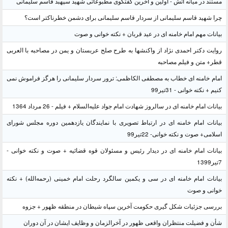
مستند در میانه آتش - اولین و آخرین گفتگوی مطبوعاتی شهید سپهبد قاسم سلیمانی
چرا شهید قاسم سلیمانی از سردار قاسم سلیمانی برای دشمن خطرناکتر است؟
بیانات مهم امام خامنه ای در عید قربان + نکته خوانی و صوت
روایت دکتر احمدی نژاد از واکنشها به طرح صلح عربستان و یمن در مصاحبه با العربی
قطر+ متن و فیلم مصاحبه
امام خامنه ای خطاب به مصطفی الکاظمی: ترور سردار سلیمانی را هرگز فراموش نمی
کنیم + نکته خوانی - 31تیر99
بیانات امام خامنه ای در سالروز شهادت امام جواد علیه‌السلام + فیلم - 26 مرداد 1364
بیانات امام خامنه ای در ارتباط تصویری با نمایندگان یازدهمین دوره مجلس شورای
اسلامی+ صوت و نکته خوانی- 22تیر99
بیانات امام خامنه ای در دیدار رئیس و مسئولان قوه قضائیه + صوت و نکته خوانی -
7تیر1399
بیانات امام خامنه ای در سی و یکمین سالگرد رحلت امام خمینی (رحمه‌الله) + نکته
خوانی و صوت
بررسی جزئیات شکل گیری حکومت آخرین سپاه شیطان در منطقه ظهور + جزوه
شأن و فضیلت منتظران واقعی ظهور در آخرالزمان و وظایف ایشان در آن دوران