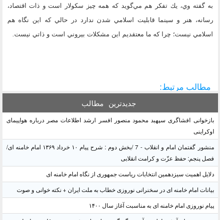
به گفته وي، يك تفكر هم مي‌گويد که همه چيز سكولار است و ذات اقتصاد،
رسانه، هنر و سينما قابليت اسلامي شدن ندارد در حالي كه اين نگاه هم
اسلامي نيست؛ چرا كه ما معتقديم اين مشكلات بيروني است و ذاتي نيست.
مطالب مرتبط:
جدیدترین
مطالب
بازخوانی افشاگری سپهبد محمود منصور افسر ارشد اطلاعات مصر درباره هواپیمای
اوکراینی
منشور گفتمان امام و انقلاب - 7 /بخش دوم : شرح پیام ۱۰ خرداد ۱۳۶۹ امام خامنه ای/
فصل پنجم: حفظ عزّت و کرامت انقلابی
دلایل اهمیت سیزدهمین انتخابات ریاست جمهوری از نگاه امام خامنه ای
بیانات امام خامنه ای در سخنرانی نوروزی خطاب به ملت ایران + نکته خوانی و صوت
پیام نوروزی امام خامنه ای به مناسبت آغاز سال ۱۴۰۰