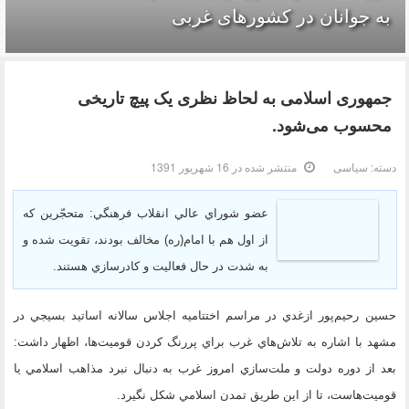
به جوانان در کشورهای غربی
جمهوری اسلامی به لحاظ نظری یک پیچ تاریخی
محسوب می‌شود.
دسته:
سیاسی
منتشر شده در 16 شهریور 1391
عضو شوراي عالي انقلاب فرهنگي
: متحجّرين که
از اول هم با امام(ره) مخالف بودند، تقويت شده و
به شدت در حال فعاليت و كادر‌سازي هستند.
حسين رحيم‌پور ازغدي در مراسم اختتاميه اجلاس سالانه اساتيد بسيجي در
مشهد با اشاره به تلاش‌هاي غرب براي پررنگ‌ كردن قوميت‌ها، اظهار داشت:
بعد از دوره دولت و ملت‌سازي امروز غرب به دنبال نبرد مذاهب اسلامي يا
قوميت‌هاست، تا از اين طريق تمدن اسلامي شكل نگيرد.