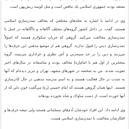
معتقد بودند جمهوري اسلامي يك تناقض است و مثل كوسه ريش‌پهن است.
وي در ادامه با اشاره به نحله‌هاي مختلفي كه مخالف تمدن‌سازي اسلامي
هستند، گفت: در داخل كشور گروه‌هاي مختلف آگاهانه و ناآگاهانه در عمل با
تمدن‌سازي مخالفت مي‌كنند. گروهي كه جريان سكولارم هستند كه اصولاً
تمدن‌سازي ديني را قبول ندارند. گروهي هم از موضع مذهبي اين حرف‌ها را
مي‌زنند و دين را در حد سينه‌زني و آش نظري و عزاداري مي‌بينند. گروه
متحجرين از اول هم با امام(ره) مخالف بودند و متاسفانه در سال‌هاي اخير
تقويت شدند. من به شخصه در شهر‌هاي مشهد، تهران و تبريز ديده‌ام كه آنها
به شدت در حال فعاليت هستند و به اسم مدرسه مذهبي در حال كادر‌سازي
هستند. اينها همان گروهي هستند كه امام خميني (ره) مي‌گفت خون دلي كه از
آنها خورده است، از دست ساواك و شاه نخورده بوده​اند.
وي ادامه داد: اين افراد خودشان آدم‌هاي مسلماني هستند ولي نتيجه حرف‌ها و
افكارشان مخالفت با تمدن‌سازي اسلامي هست.