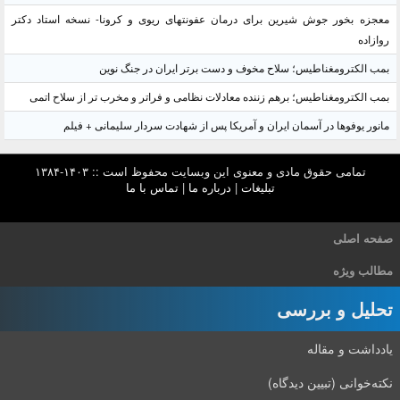
معجزه بخور جوش شیرین برای درمان عفونتهای ریوی و کرونا- نسخه استاد دکتر
روازاده
بمب الکترومغناطیس؛ سلاح مخوف و دست برتر ایران در جنگ نوین
بمب الکترومغناطیس؛ برهم زننده معادلات نظامی و فراتر و مخرب تر از سلاح اتمی
مانور یوفوها در آسمان ایران و آمریکا پس از شهادت سردار سلیمانی + فیلم
تمامی حقوق مادی و معنوی این وبسایت محفوظ است :: ۱۴۰۳-۱۳۸۴
تبلیغات
|
درباره ما
|
تماس با ما
صفحه اصلی
مطالب ویژه
تحلیل و بررسی
یادداشت و مقاله
نکته‌خوانی (تبیین دیدگاه)