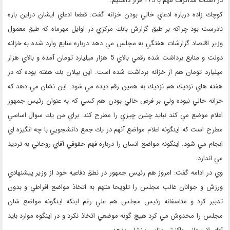
در آستانه مذاكرات مهم با 5+1 قرار داشتيم.
كوچك زاده درباره ادعاي خالي بودن خزانه گفت: قطعا ادعاي ايشان دراين باره
نادرست بود چراكه بر طبق گزارش بانك مركزي در اوايل مهرماه كه طبق معمول
وزير اقتصاد گزارشات هفتگي به مجلس مي دهد درباره منابع وارد شده به خزانه
دولت و منابع برداشت شده رقمي بالاي 5 هزار ميليارد تومان آمده و بالاي هزار
ميليارد تومان هم از خزانه برداشت شده است. اين بيلان بك هفته بوده كه در
هفته هاي نزديك هم نزديك به همين رقم ديده مي شود. اين نشان مي دهد كه
خزانه خالي نبوده ولي بر فرض خالي بودن هم كسي كه به عنوان رئيس جمهور
اعلام موضع مي كند نبايد چنين چيزي را مطرح كند. براي من يك سوال اساسي
مطرح است كه اينگونه اعلام مواضع آنهم در يك جمع دانشجويي با چه انگيزه اي
انجام مي شود. اينگونه مواضع انسان را درباره فهم حقوقي آقاي روحاني به ترديد
مي اندازد.
وي در ادامه گفت: امروز هم رئيس جمهور در نطق دفاعيه خود از وزير پيشنهادي
ورزش و جوانان غالب مجلس را تلويحا متهم به اتخاذ مواضع افراطي و بدون
تدبير كرد و متاسفانه رئيس مجلس هم علي رغم اينكه اينگونه مواضع شان
مجلس را مخدوش مي كرد هيچ گونه موضعي اتخاذ نكرد و در اينگوه موارد بايد