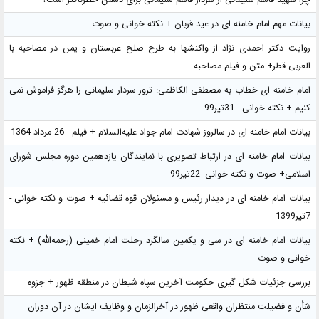
چرا شهید قاسم سلیمانی از سردار قاسم سلیمانی برای دشمن خطرناکتر است؟
بیانات مهم امام خامنه ای در عید قربان + نکته خوانی و صوت
روایت دکتر احمدی نژاد از واکنشها به طرح صلح عربستان و یمن در مصاحبه با
العربی قطر+ متن و فیلم مصاحبه
امام خامنه ای خطاب به مصطفی الکاظمی: ترور سردار سلیمانی را هرگز فراموش نمی
کنیم + نکته خوانی - 31تیر99
بیانات امام خامنه ای در سالروز شهادت امام جواد علیه‌السلام + فیلم - 26 مرداد 1364
بیانات امام خامنه ای در ارتباط تصویری با نمایندگان یازدهمین دوره مجلس شورای
اسلامی+ صوت و نکته خوانی- 22تیر99
بیانات امام خامنه ای در دیدار رئیس و مسئولان قوه قضائیه + صوت و نکته خوانی -
7تیر1399
بیانات امام خامنه ای در سی و یکمین سالگرد رحلت امام خمینی (رحمه‌الله) + نکته
خوانی و صوت
بررسی جزئیات شکل گیری حکومت آخرین سپاه شیطان در منطقه ظهور + جزوه
شأن و فضیلت منتظران واقعی ظهور در آخرالزمان و وظایف ایشان در آن دوران