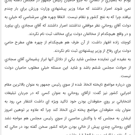
بودم كه بسياري از كساني كه جرو حاميان رئيس جمهور در مجلس دسته بندي
نمي شوند اصرار داشتند كه مبادا وزير پيشنهادي وزارت ورزش براي بار چندم
بيافتد.چرا كه به نفع كشور و نظام نيست. اتفاقا چهره هاي سرشناسي كه خيلي به
دولت آقاي روحاني نظر موافقي نداشتند اصرار داشتند كه آقاي سجادي راي بياورد
و در واقع هيچكدام از مخالفان دولت براي مخالف ثبت نام نكردند.
كوچك زاده اظهار داشت: از آن طرف هم هيچكدام از چهره هاي مطرح حامي
دولت براي رفاع از وزیر پیشنهادی ثبت نام نكردند.
به عقيده اين نماينده مجلس شايد يكي از دلائل آنها ابراز پشيماني آقاي سجادي
از حوادث مجلس ششم باشد و شايد اين مسئله خبلي مطلوب حاميان دولت
نيست.
وي درباره مواضع ناپخته اتخاذ شده از سوي رئيس جمهور به عنوان بالاترين مقام
اجرايي كشور نيز گفت: ازآقاي روحاني به عنوان كسي كه در جريان تبليغات
انتخاباتي بر روي حقوقدان بودن خود تاكيد ويژه اي داشت انتظار مي رود به
عنوان يك حقوقدان مواضع پخته تري اتخاذ كند چرا كه علاوه بر توهين امروز
ايشان به مجلس كه با واكنش مناسبي از سوي رئيس مجلس هم مواجه نشد
آقاي روحاني چندي پيش از خالي بودن خزانه كشور سخن گفته بود در حالي كه