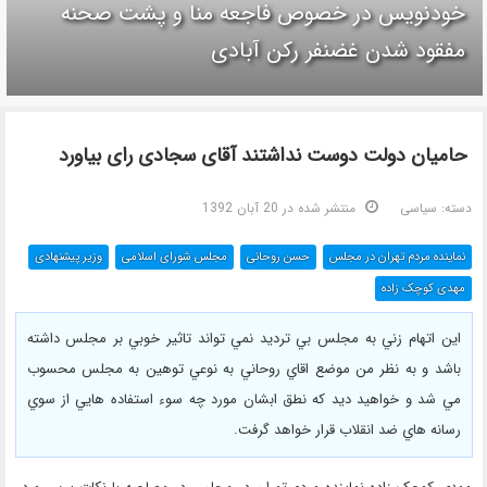
خودنویس در خصوص فاجعه منا و پشت صحنه
مفقود شدن غضنفر رکن آبادی
حامیان دولت دوست نداشتند آقای سجادی رای بیاورد
دسته:
سیاسی
منتشر شده در 20 آبان 1392
نماینده مردم تهران در مجلس
حسن روحانی
مجلس شورای اسلامی
وزیر پیشنهادی
مهدی کوچک زاده
اين اتهام زني به مجلس بي ترديد نمي تواند تاثير خوبي بر مجلس داشته
باشد و به نظر من موضع اقاي روحاني به نوعي توهين به مجلس محسوب
مي شد و خواهيد ديد كه نطق ابشان مورد چه سوء استفاده هايي از سوي
رسانه هاي ضد انقلاب قرار خواهد گرفت.