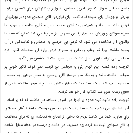
مهدی کوچک زاده نماینده مردم تهران در مجلس در مصاحبه با نكات پرس و در
پاسخ به اين سوال كه چرا امروز مجلس به وزير پيشنهادي براي تصدي وزارت
ورزش و جوانان راي مثبت نداد گفت: راي نياوردن آقاي سجادي علاوه بر ويژگيهاي
فردي مانند سن بالا و همينطور نداشتن سابقه علمي و كاري مناسب و مرتبط با
حوزه جوانان و ورزش، به نطق رئيس جمهور نيز مربوط مي شد.نطقي كه قطعا با
واكاوي آن مشاهده مي شود كه نوعي بي حرمتي به مجلس و نمايندگان در آن
وجود داشت چرا كه جناب روحاني با مطرح كردن پاره اي مقدمات اظهار كرد
مجلس مي تواند طوري عمل كند كه مورد سوء استفاده دشمن قرار نگيرد.
كوچك زاده گفت: اين اتهام زني به مجلس بي ترديد نمي تواند تاثير خوبي بر
مجلس داشته باشد و به نظر من موضع اقاي روحاني به نوعي توهين به مجلس
محسوب مي شد و خواهيد ديد كه نطق ابشان مورد چه سوء استفاده هايي از
سوي رسانه هاي ضد انقلاب قرار خواهد گرفت.
كوچك زاده تاكيد كرد: علاوه بر اينها من امروز مشاهداتي داشتم كه كه بر اساس
آنها احتمال مي دهم خود حاميان دولت در مجلس دوست نداشتند آقاي سجادي
راي بياورد. خود من شاهد بودم كه برخي از آقايان به نماينده اي كه براي مخالفت
با اقاي سجادي ثبت نام كرده بود مشورت مي دادند و درست در نقطه مقابل شاهد