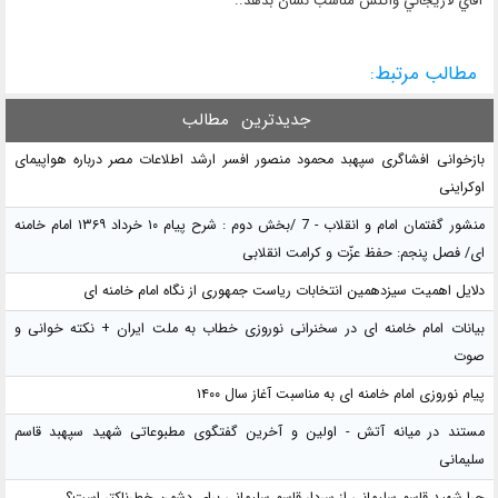
آقاي لاريجاني واكنش مناسب نشان بدهد..
مطالب مرتبط:
جدیدترین
مطالب
بازخوانی افشاگری سپهبد محمود منصور افسر ارشد اطلاعات مصر درباره هواپیمای
اوکراینی
منشور گفتمان امام و انقلاب - 7 /بخش دوم : شرح پیام ۱۰ خرداد ۱۳۶۹ امام خامنه
ای/ فصل پنجم: حفظ عزّت و کرامت انقلابی
دلایل اهمیت سیزدهمین انتخابات ریاست جمهوری از نگاه امام خامنه ای
بیانات امام خامنه ای در سخنرانی نوروزی خطاب به ملت ایران + نکته خوانی و
صوت
پیام نوروزی امام خامنه ای به مناسبت آغاز سال ۱۴۰۰
مستند در میانه آتش - اولین و آخرین گفتگوی مطبوعاتی شهید سپهبد قاسم
سلیمانی