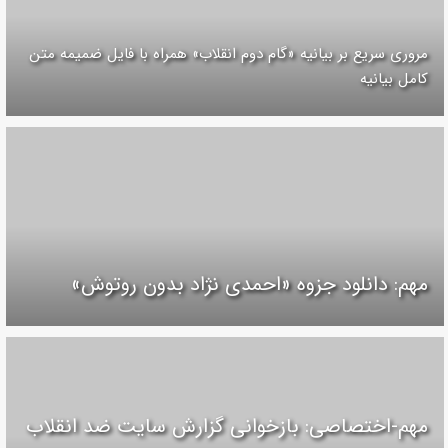
مروری سریع بر بیانیه «گام دوم انقلاب» همراه با فایل ضمیمه متن
کامل بیانیه
مهم: دانلود جزوه «احمدی نژاد بدون روتوش»
مهم-اختصاصی: بازخوانی گزارش سایت ضد انقلاب