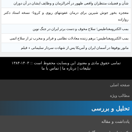
شأن و فضیلت منتظران واقعی ظهور در آخرالزمان و وظایف ایشان در آن دوران
معجزه بخور جوش شیرین برای درمان عفونتهای ریوی و کرونا- نسخه استاد دکتر
روازاده
بمب الکترومغناطیس؛ سلاح مخوف و دست برتر ایران در جنگ نوین
بمب الکترومغناطیس؛ برهم زننده معادلات نظامی و فراتر و مخرب تر از سلاح اتمی
مانور یوفوها در آسمان ایران و آمریکا پس از شهادت سردار سلیمانی + فیلم
تمامی حقوق مادی و معنوی این وبسایت محفوظ است :: ۱۴۰۳-۱۳۸۴
تبلیغات
|
درباره ما
|
تماس با ما
صفحه اصلی
مطالب ویژه
تحلیل و بررسی
یادداشت و مقاله