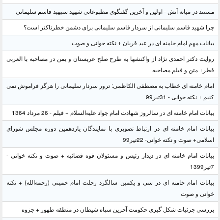
مستند در میانه آتش - اولین و آخرین گفتگوی مطبوعاتی شهید سپهبد قاسم سلیمانی
چرا شهید قاسم سلیمانی از سردار قاسم سلیمانی برای دشمن خطرناکتر است؟
بیانات مهم امام خامنه ای در عید قربان + نکته خوانی و صوت
روایت دکتر احمدی نژاد از واکنشها به طرح صلح عربستان و یمن در مصاحبه با العربی
قطر+ متن و فیلم مصاحبه
امام خامنه ای خطاب به مصطفی الکاظمی: ترور سردار سلیمانی را هرگز فراموش نمی
کنیم + نکته خوانی - 31تیر99
بیانات امام خامنه ای در سالروز شهادت امام جواد علیه‌السلام + فیلم - 26 مرداد 1364
بیانات امام خامنه ای در ارتباط تصویری با نمایندگان یازدهمین دوره مجلس شورای
اسلامی+ صوت و نکته خوانی- 22تیر99
بیانات امام خامنه ای در دیدار رئیس و مسئولان قوه قضائیه + صوت و نکته خوانی -
7تیر1399
بیانات امام خامنه ای در سی و یکمین سالگرد رحلت امام خمینی (رحمه‌الله) + نکته
خوانی و صوت
بررسی جزئیات شکل گیری حکومت آخرین سپاه شیطان در منطقه ظهور + جزوه