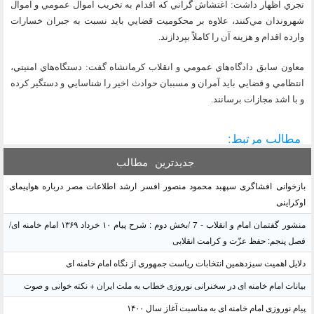
تجري اظهار داشت: اغتشاش گراني كه اقدام به تخريب اموال عمومي و اموال
شهروندان مي‌كنند، علاوه بر محكوميت قضايي بايد نسبت به جبران خسارات
وارده اقدام و هزينه آن را كاملاً بپردازند.
معاون سابق دادگاه‌هاي عمومي و انقلاب كرمانشاه گفت: دستگاه‌هاي امنيتي،
انتظامي و قضايي بايد آمران و مسببان حوادث اخير را شناسايي و دستگير كرده
و با اشد مجازات برسانند.
مطالب مرتبط:
جدیدترین
مطالب
بازخوانی افشاگری سپهبد محمود منصور افسر ارشد اطلاعات مصر درباره هواپیمای
اوکراینی
منشور گفتمان امام و انقلاب - 7 /بخش دوم : شرح پیام ۱۰ خرداد ۱۳۶۹ امام خامنه ای/
فصل پنجم: حفظ عزّت و کرامت انقلابی
دلایل اهمیت سیزدهمین انتخابات ریاست جمهوری از نگاه امام خامنه ای
بیانات امام خامنه ای در سخنرانی نوروزی خطاب به ملت ایران + نکته خوانی و صوت
پیام نوروزی امام خامنه ای به مناسبت آغاز سال ۱۴۰۰