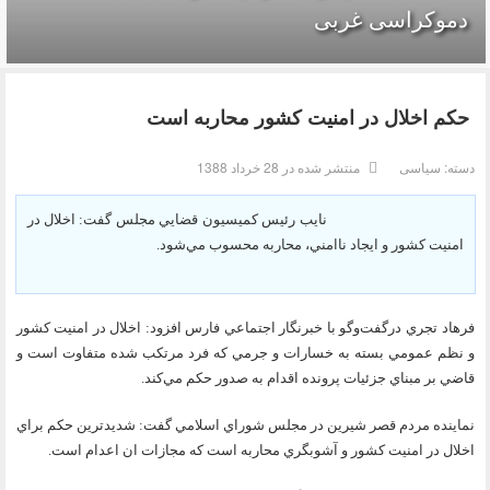
دموکراسی غربی
حكم اخلال در امنيت كشور محاربه است
دسته:
سیاسی
منتشر شده در 28 خرداد 1388
نايب رئيس كميسيون قضايي مجلس گفت: اخلال در
امنيت كشور و ايجاد ناامني، محاربه محسوب مي‌شود.
فرهاد تجري درگفت‌وگو با خبرنگار اجتماعي فارس افزود: اخلال در امنيت كشور
و نظم عمومي بسته به خسارات و جرمي كه فرد مرتكب شده متفاوت است و
قاضي بر مبناي جزئيات پرونده اقدام به صدور حكم مي‌كند.
نماينده مردم قصر شيرين در مجلس شوراي اسلامي گفت: شديدترين حكم براي
اخلال در امنيت كشور و آشوبگري محاربه است كه مجازات ان اعدام است.