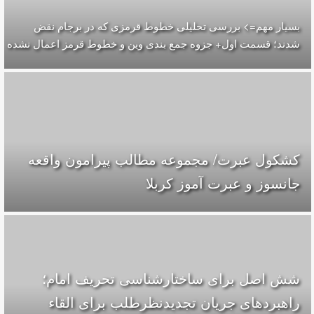
بسیار مهم=> بررسی تحلیلی خطوط قرمزی که در برجام نقض
شدند؛ قسمت اول+ جزوه جمع بندی وین و خطوط قرمز اعمال نشده
کشکول عبرت/ مجموعه مطالب پیرامون واقعه
جانسوز و عبرت آموز کربلا
شش اصل برای ساختارشناسی تحريف امام؛
راهبردهای جریان تجدیدنظرطلب برای القاء