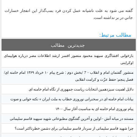
گفته می شود به علت ناشيانه عمل كردن فرد بمب‌گذار اين انفجار خسارات
جاني در بر نداشته است.
مطالب مرتبط:
جدیدترین
مطالب
بازخوانی افشاگری سپهبد محمود منصور افسر ارشد اطلاعات مصر درباره هواپیمای
اوکراینی
منشور گفتمان امام و انقلاب - 7 /بخش دوم : شرح پیام ۱۰ خرداد ۱۳۶۹ امام خامنه ای/
فصل پنجم: حفظ عزّت و کرامت انقلابی
دلایل اهمیت سیزدهمین انتخابات ریاست جمهوری از نگاه امام خامنه ای
بیانات امام خامنه ای در سخنرانی نوروزی خطاب به ملت ایران + نکته خوانی و صوت
پیام نوروزی امام خامنه ای به مناسبت آغاز سال ۱۴۰۰
مستند در میانه آتش - اولین و آخرین گفتگوی مطبوعاتی شهید سپهبد قاسم سلیمانی
چرا شهید قاسم سلیمانی از سردار قاسم سلیمانی برای دشمن خطرناکتر است؟