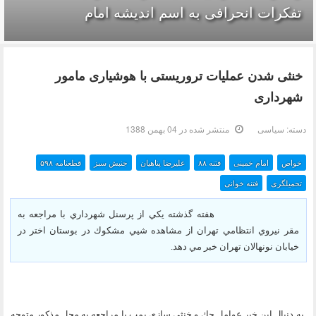
تفکرات انحرافی به اسم اندیشه امام
خنثی شدن عملیات تروریستی با هوشیاری مامور
شهرداری
دسته:
سیاسی
منتشر شده در 04 بهمن 1388
خواص
امام خمینی
فتنه ۸۸
علیرضا پناهیان
جنبش سبز
قطعنامه ۵۹۸
تحمیلگری
فتنه خوانی
هفته گذشته يكي از پرسنل شهرداري با مراجعه به
مقر نيروي انتظامي تهران از مشاهده شيي‌ مشكوك در بوستان اختر در
خيابان نونهالان تهران خبر مي دهد.
به دنبال اين خبر عوامل چك و خنثي سازي بمب با مراجعه به محل مذكور متوجه