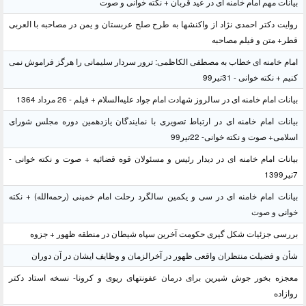
بیانات مهم امام خامنه ای در عید قربان + نکته خوانی و صوت
روایت دکتر احمدی نژاد از واکنشها به طرح صلح عربستان و یمن در مصاحبه با العربی
قطر+ متن و فیلم مصاحبه
امام خامنه ای خطاب به مصطفی الکاظمی: ترور سردار سلیمانی را هرگز فراموش نمی
کنیم + نکته خوانی - 31تیر99
بیانات امام خامنه ای در سالروز شهادت امام جواد علیه‌السلام + فیلم - 26 مرداد 1364
بیانات امام خامنه ای در ارتباط تصویری با نمایندگان یازدهمین دوره مجلس شورای
اسلامی+ صوت و نکته خوانی- 22تیر99
بیانات امام خامنه ای در دیدار رئیس و مسئولان قوه قضائیه + صوت و نکته خوانی -
7تیر1399
بیانات امام خامنه ای در سی و یکمین سالگرد رحلت امام خمینی (رحمه‌الله) + نکته
خوانی و صوت
بررسی جزئیات شکل گیری حکومت آخرین سپاه شیطان در منطقه ظهور + جزوه
شأن و فضیلت منتظران واقعی ظهور در آخرالزمان و وظایف ایشان در آن دوران
معجزه بخور جوش شیرین برای درمان عفونتهای ریوی و کرونا- نسخه استاد دکتر
روازاده