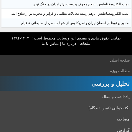
بمب الکترومغناطیس؛ سلاح مخوف و دست برتر ایران در جنگ نوین
بمب الکترومغناطیس؛ برهم زننده معادلات نظامی و فراتر و مخرب تر از سلاح اتمی
مانور یوفوها در آسمان ایران و آمریکا پس از شهادت سردار سلیمانی + فیلم
تمامی حقوق مادی و معنوی این وبسایت محفوظ است :: ۱۴۰۳-۱۳۸۴
تبلیغات
|
درباره ما
|
تماس با ما
صفحه اصلی
مطالب ویژه
تحلیل و بررسی
یادداشت و مقاله
نکته‌خوانی (تبیین دیدگاه)
مصاحبه
گزارش