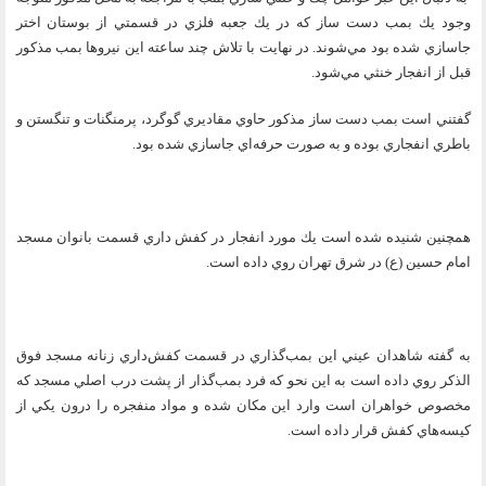
وجود يك بمب دست ساز كه در يك جعبه فلزي در قسمتي از بوستان اختر
جاسازي شده بود مي‌شوند. در نهايت با تلاش چند ساعته اين نيروها بمب مذكور
قبل از انفجار خنثي مي‌شود.
گفتني است بمب دست ساز مذكور حاوي مقاديري گوگرد، پرمنگنات و تنگستن و
باطري انفجاري بوده و به صورت حرفه‌اي جاسازي شده بود.
همچنین شنيده شده است يك مورد انفجار در كفش داري قسمت بانوان مسجد
امام حسين (ع) در شرق تهران روي داده است.
به گفته شاهدان عيني اين بمب‌گذاري در قسمت كفش‌‌داري زنانه مسجد فوق
الذكر روي داده است به اين نحو كه فرد بمب‌گذار از پشت درب‌ اصلي مسجد كه
مخصوص خواهران است وارد اين مكان شده و مواد منفجره را درون يكي از
كيسه‌هاي كفش قرار داده است.