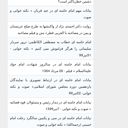
دشمن خطرناکتر است؟
بیانات مهم امام خامنه ای در عید قربان + نکته خوانی و
صوت
روایت دکتر احمدی نژاد از واکنشها به طرح صلح عربستان
و یمن در مصاحبه با العربی قطر+ متن و فیلم مصاحبه
امام خامنه ای خطاب به مصطفی الکاظمی: ترور سردار
سلیمانی را هرگز فراموش نمی کنیم + نکته خوانی -
31تیر99
بیانات امام خامنه ای در سالروز شهادت امام جواد
علیه‌السلام + فیلم - 26 مرداد 1364
بیانات امام خامنه ای در ارتباط تصویری با نمایندگان
یازدهمین دوره مجلس شورای اسلامی+ صوت و نکته
خوانی- 22تیر99
بیانات امام خامنه ای در دیدار رئیس و مسئولان قوه قضائیه
+ صوت و نکته خوانی - 7تیر1399
بیانات امام خامنه ای در سی و یکمین سالگرد رحلت امام
خمینی (رحمه‌الله) + نکته خوانی و صوت