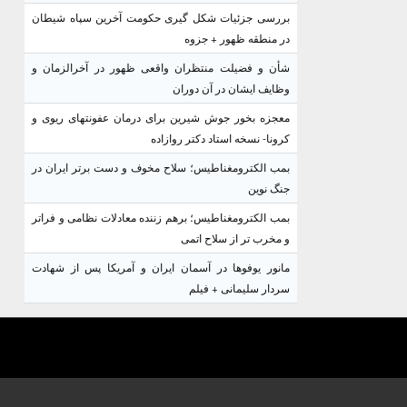
بررسی جزئیات شکل گیری حکومت آخرین سپاه شیطان
در منطقه ظهور + جزوه
شأن و فضیلت منتظران واقعی ظهور در آخرالزمان و
وظایف ایشان در آن دوران
معجزه بخور جوش شیرین برای درمان عفونتهای ریوی و
کرونا- نسخه استاد دکتر روازاده
بمب الکترومغناطیس؛ سلاح مخوف و دست برتر ایران در
جنگ نوین
بمب الکترومغناطیس؛ برهم زننده معادلات نظامی و فراتر
و مخرب تر از سلاح اتمی
مانور یوفوها در آسمان ایران و آمریکا پس از شهادت
سردار سلیمانی + فیلم