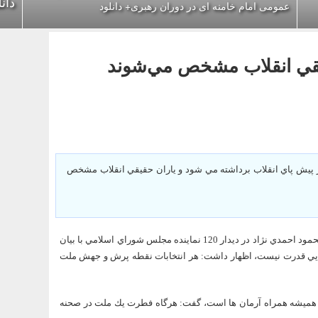
دان
عمومی امام خامنه ای در دوران رهبری+ دانلود
يقي انقلاب مشخص مي‌شوند
از پيش پاي انقلاب برداشته مي شود و ياران حقيقي انقلاب مشخص
به گزارش خبرگزاري فارس به نقل از دفتر امور رسانه‌هاي رياست‌جمهوري، محمود احمدي نژاد در ديدار 120 نماينده مجلس شوراي اسلامي با بيان
جايي قدرت نيست، اظهار داشت: هر انتخابات نقطه پرش و جهش ملت
ها هميشه همراه آرمان ها است، گفت: هرگاه فطرت يك ملت در صحنه