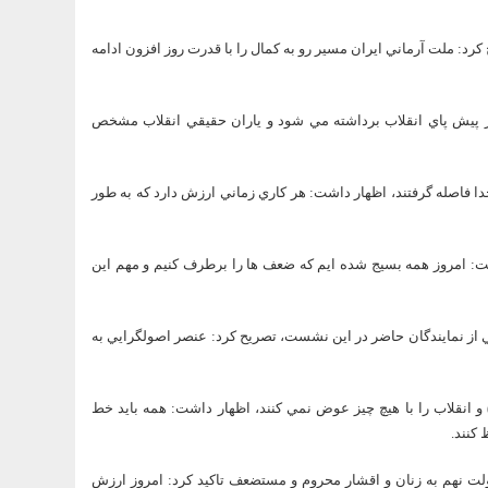
رد: ملت آرماني ايران مسير رو به كمال را با قدرت روز افزون ادامه
از پيش پاي انقلاب برداشته مي شود و ياران حقيقي انقلاب مشخص
خدا فاصله گرفتند، اظهار داشت: هر كاري زماني ارزش دارد كه به طور
گفت: امروز همه بسيج شده ايم كه ضعف ها را برطرف كنيم و مهم اين
 از نمايندگان حاضر در اين نشست، تصريح كرد: عنصر اصولگرايي به
) و انقلاب را با هيچ چيز عوض نمي كنند، اظهار داشت: همه بايد خط
 كنند.
ولت نهم به زنان و اقشار محروم و مستضعف تاكيد كرد: امروز ارزش