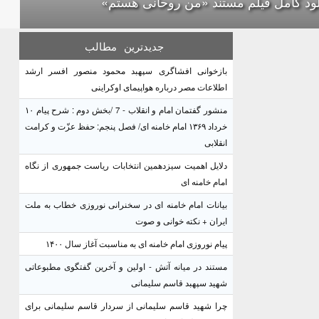
لود کامل فیلم مستند «من روحانی هستم»
جدیدترین
مطالب
بازخوانی افشاگری سپهبد محمود منصور افسر ارشد
اطلاعات مصر درباره هواپیمای اوکراینی
منشور گفتمان امام و انقلاب - 7 /بخش دوم : شرح پیام ۱۰
خرداد ۱۳۶۹ امام خامنه ای/ فصل پنجم: حفظ عزّت و کرامت
انقلابی
دلایل اهمیت سیزدهمین انتخابات ریاست جمهوری از نگاه
امام خامنه ای
بیانات امام خامنه ای در سخنرانی نوروزی خطاب به ملت
ایران + نکته خوانی و صوت
پیام نوروزی امام خامنه ای به مناسبت آغاز سال ۱۴۰۰
مستند در میانه آتش - اولین و آخرین گفتگوی مطبوعاتی
شهید سپهبد قاسم سلیمانی
چرا شهید قاسم سلیمانی از سردار قاسم سلیمانی برای