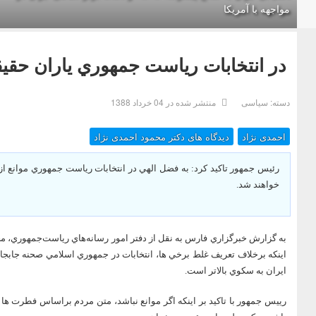
مواجهه با آمریکا
در انتخابات رياست جمهوري ياران حق
دسته:
سیاسی
منتشر شده در 04 خرداد 1388
احمدی نژاد
دیدگاه های دکتر محمود احمدی نژاد
رئيس جمهور تاكيد كرد: به فضل الهي در انتخابات رياست جمهوري موانع 
خواهند شد.
اينكه برخلاف تعريف غلط برخي ها، انتخابات در جمهوري اسلامي صحنه جاب
ايران به سكوي بالاتر است.
رييس جمهور با تاكيد بر اينكه اگر موانع نباشد، متن مردم براساس فطرت 