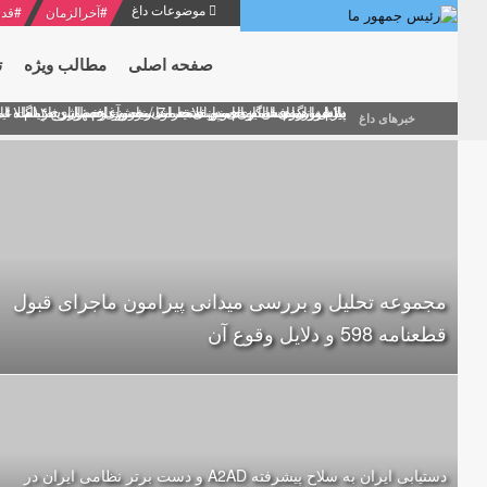
موضوعات داغ
#
آخرالزمان
#
قدر
صفحه اصلی
مطالب ویژه
ت
منشور گفتمان امام و انقلاب - 7 /بخش دوم : شرح پیام ۱۰ خرداد ۱۳۶۹ امام خامنه ای/ فصل پنجم: حفظ عزّت و کرامت انقلابی
پیام نوروزی امام خامنه ای به مناسبت آغاز سال ۱۴۰۰
دلایل اهمیت سیزدهمین انتخابات ریاست جمهوری از نگاه ام
بیانات امام خامنه ای در سخنرانی نوروزی خطاب به ملت ای
بازخوانی افشاگری سپهبد محمود منصور افسر ارشد اطلاعات
خبرهای داغ
مجموعه تحلیل و بررسی میدانی پیرامون ماجرای قبول
قطعنامه 598 و دلایل وقوع آن
دستیابی ایران به سلاح پیشرفته A2AD و دست برتر نظامی ایران در