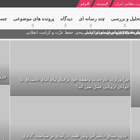
ت نظامی ایران
#
مستند
#
یوفو
حلیل و بررسی
چند رسانه ای
دیدگاه‌
پرونده های موضوعی
جست
ام خامنه ای
ران + نکته خوانی و صوت
 مصر درباره هواپیمای اوکراینی
جزوه
چرا وزارت خارجه به وظیفه خود درقبال پیام امام خامنه‌ای به
جوانان اروپایی عمل نمی کند؟
جزوه سیاق حکمرانی ولی فقیه؛ درآمدی بر سیاست گذاری