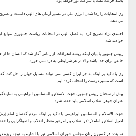
باشد حركت ملت با سرعت نور خواهد بود.
وي انتخابات را رها شدن انرژي ملي در مسير آرمان هاي الهي دانست و تصريح ك
مي دهد.
احمدي نژاد تصريح كرد: به فضل الهي در انتخابات رياست جمهوري موانع 
خواهند شد.
رييس جمهور با بيان اينكه ريشه انحرافات از زماني آغاز شد كه انسان ها از 
خالص براي خدا باشد و الا در هر شرايطي به درد نمي خورد.
وي با تاكيد بر اينكه به جز ايران كسي نمي تواند مسايل جهان را حل كند، 
است كه مسير درست را انتخاب كرده ايم.
پيش از سخنان رييس جمهور، حجت الاسلام و المسلمين ابراهيمي به نمايندگي
عنوان جوهر انقلاب اسلامي بايد حفظ شود.
حجت الاسلام و المسلمين ابراهيمي با تاكيد بر اينكه مردم گفتمان امام (ره
اصيل اسلام و امام (ره) و انقلاب و راه رهبر معظم انقلاب و اصولگرايي را حفظ
نماينده فراكسيون زنان مجلس شوراي اسلامي نيز با اشاره به توجه ويژه د