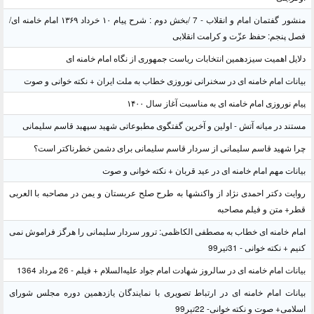
منشور گفتمان امام و انقلاب - 7 /بخش دوم : شرح پیام ۱۰ خرداد ۱۳۶۹ امام خامنه ای/
فصل پنجم: حفظ عزّت و کرامت انقلابی
دلایل اهمیت سیزدهمین انتخابات ریاست جمهوری از نگاه امام خامنه ای
بیانات امام خامنه ای در سخنرانی نوروزی خطاب به ملت ایران + نکته خوانی و صوت
پیام نوروزی امام خامنه ای به مناسبت آغاز سال ۱۴۰۰
مستند در میانه آتش - اولین و آخرین گفتگوی مطبوعاتی شهید سپهبد قاسم سلیمانی
چرا شهید قاسم سلیمانی از سردار قاسم سلیمانی برای دشمن خطرناکتر است؟
بیانات مهم امام خامنه ای در عید قربان + نکته خوانی و صوت
روایت دکتر احمدی نژاد از واکنشها به طرح صلح عربستان و یمن در مصاحبه با العربی
قطر+ متن و فیلم مصاحبه
امام خامنه ای خطاب به مصطفی الکاظمی: ترور سردار سلیمانی را هرگز فراموش نمی
کنیم + نکته خوانی - 31تیر99
بیانات امام خامنه ای در سالروز شهادت امام جواد علیه‌السلام + فیلم - 26 مرداد 1364
بیانات امام خامنه ای در ارتباط تصویری با نمایندگان یازدهمین دوره مجلس شورای
اسلامی+ صوت و نکته خوانی- 22تیر99