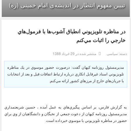
تبیین مفهوم انتظار در اندیشه‌ی امام خمینی (ره)
در مناظره تلويزيوني انطباق آشوب‌ها با فرمول‌هاي
خارجي را اثبات مي‌كنم
دسته:
سیاسی
منتشر شده در 29 خرداد 1388
مديرمسئول روزنامه كيهان گفت: درصورت حضور موسوي‌ در يك مناظره
تلويزيوني اسناد غيرقابل انكاري درباره ارتباط اتفاقات قبل و بعد از انتخابات
با جريان‌هاي خارج از مرزهاي كشور ارائه مي‌كنم.‌
به گزارش فارس، بر اساس پيگيري‌هاي به عمل آمده ، حسين شريعتمداري
مديرمسئول روزنامه كيهان از دعوت جمعي از نخبگان و دانشگاهيان از وي براي
حضور در مناظره تلويزيوني با موسوي خبرداده است.