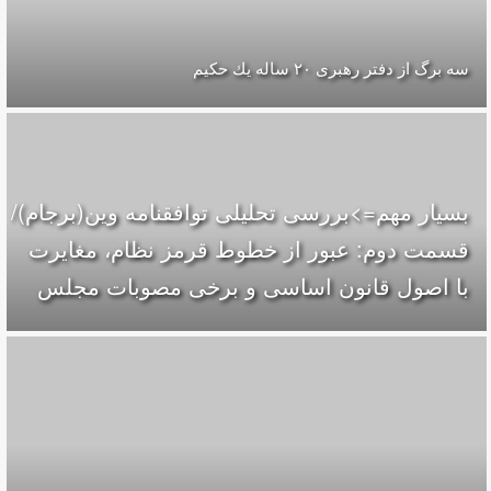
سه برگ از دفتر رهبرى ۲۰ ساله يك حكيم
بسیار مهم=>بررسی تحلیلی توافقنامه وین(برجام)/
قسمت دوم: عبور از خطوط قرمز نظام، مغایرت
با اصول قانون اساسی و برخی مصوبات مجلس