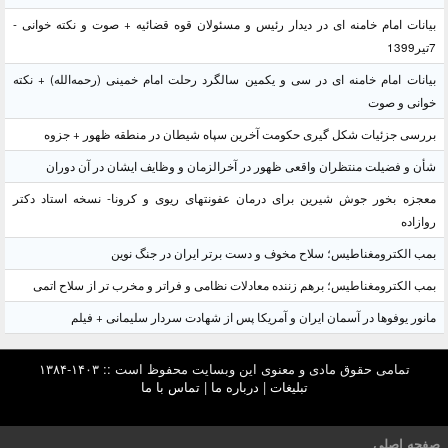
بیانات امام خامنه ای در دیدار رئیس و مسئولان قوه قضائیه + صوت و نکته خوانی -
7تیر1399
بیانات امام خامنه ای در سی و یکمین سالگرد رحلت امام خمینی (رحمه‌الله) + نکته
خوانی و صوت
بررسی جزئیات شکل گیری حکومت آخرین سپاه شیطان در منطقه ظهور + جزوه
شأن و فضیلت منتظران واقعی ظهور در آخرالزمان و وظایف ایشان در آن دوران
معجزه بخور جوش شیرین برای درمان عفونتهای ریوی و کرونا- نسخه استاد دکتر
روازاده
بمب الکترومغناطیس؛ سلاح مخوف و دست برتر ایران در جنگ نوین
بمب الکترومغناطیس؛ برهم زننده معادلات نظامی و فراتر و مخرب تر از سلاح اتمی
مانور یوفوها در آسمان ایران و آمریکا پس از شهادت سردار سلیمانی + فیلم
تمامی حقوق مادی و معنوی این وبسایت محفوظ است :: ۱۴۰۳-۱۳۸۴
تبلیغات
|
درباره ما
|
تماس با ما
صفحه اصلی