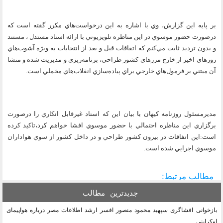
بر پايه اين گزارش،‌ وي با اشاره به اين درخواست‌هاي مكرر گفته است كه
درصورت حضور موسوي در اين مناظره تلويزيوني با ارائه اسناد مستدل ، مستند
و بدون ترديد ثابت‌ مي‌كنم كه اتفاقات قبل و بعد از انتخابات به ويژه آشوب‌هاي
روزهاي اخير از خارج مرزهاي كشور طراحي، برنامه‌ريزي و مديريت شده و منشا
آن مبتني بر فرمول‌هاي خارجي براي پياده‌سازي انقلاب‌هاي مخملي است.
مديرمسئول روزنامه كيهان با بيان اين كه اسناد غيرقابل انكاري را درصورت
برگزاري اين مناظره احتمالي با حضور موسوي افشا خواهم كرد،‌تاكيد كرده
است:اين اتفاقات در بيرون كشور طراحي و در داخل كشور از سوي هواداران
موسوي اجرايي شده است.
مطالب مرتبط:
جدیدترین
مطالب
بازخوانی افشاگری سپهبد محمود منصور افسر ارشد اطلاعات مصر درباره هواپیمای
اوکراینی