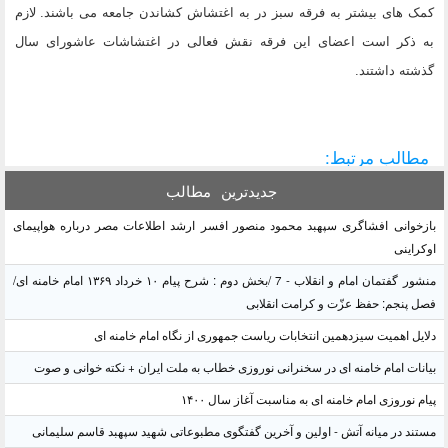
کمک های بیشتر به فرقه سبز در به اغتشاش کشاندن جامعه می باشند. لازم
به ذکر است اعضای این فرقه نقش فعالی در اغتشاشات عاشورای سال
گذشته داشتند.
مطالب مرتبط:
جدیدترین
مطالب
بازخوانی افشاگری سپهبد محمود منصور افسر ارشد اطلاعات مصر درباره هواپیمای
اوکراینی
منشور گفتمان امام و انقلاب - 7 /بخش دوم : شرح پیام ۱۰ خرداد ۱۳۶۹ امام خامنه ای/
فصل پنجم: حفظ عزّت و کرامت انقلابی
دلایل اهمیت سیزدهمین انتخابات ریاست جمهوری از نگاه امام خامنه ای
بیانات امام خامنه ای در سخنرانی نوروزی خطاب به ملت ایران + نکته خوانی و صوت
پیام نوروزی امام خامنه ای به مناسبت آغاز سال ۱۴۰۰
مستند در میانه آتش - اولین و آخرین گفتگوی مطبوعاتی شهید سپهبد قاسم سلیمانی