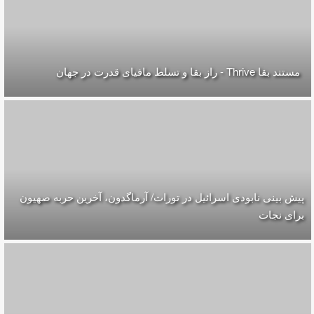
مستند بقا Thrive - راز بقا و تسلط مافیای قدرت در جهان
پیش بینی نابودی اسرائیل در تورات/ آرماگدون، آخرین حربه صهیون
برای نجات