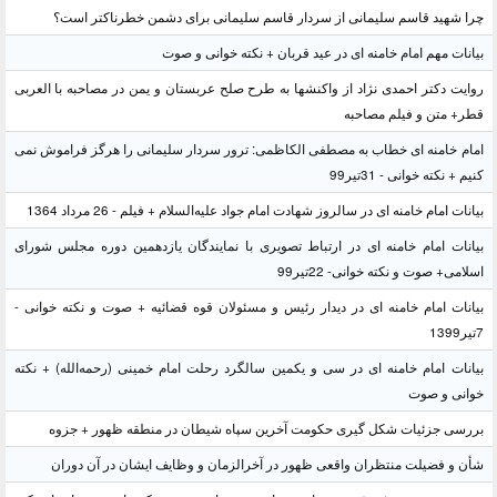
چرا شهید قاسم سلیمانی از سردار قاسم سلیمانی برای دشمن خطرناکتر است؟
بیانات مهم امام خامنه ای در عید قربان + نکته خوانی و صوت
روایت دکتر احمدی نژاد از واکنشها به طرح صلح عربستان و یمن در مصاحبه با العربی
قطر+ متن و فیلم مصاحبه
امام خامنه ای خطاب به مصطفی الکاظمی: ترور سردار سلیمانی را هرگز فراموش نمی
کنیم + نکته خوانی - 31تیر99
بیانات امام خامنه ای در سالروز شهادت امام جواد علیه‌السلام + فیلم - 26 مرداد 1364
بیانات امام خامنه ای در ارتباط تصویری با نمایندگان یازدهمین دوره مجلس شورای
اسلامی+ صوت و نکته خوانی- 22تیر99
بیانات امام خامنه ای در دیدار رئیس و مسئولان قوه قضائیه + صوت و نکته خوانی -
7تیر1399
بیانات امام خامنه ای در سی و یکمین سالگرد رحلت امام خمینی (رحمه‌الله) + نکته
خوانی و صوت
بررسی جزئیات شکل گیری حکومت آخرین سپاه شیطان در منطقه ظهور + جزوه
شأن و فضیلت منتظران واقعی ظهور در آخرالزمان و وظایف ایشان در آن دوران