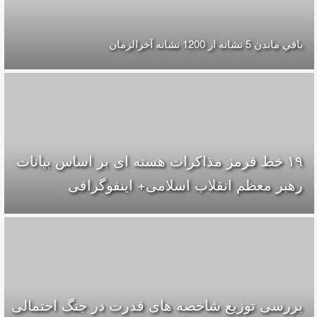
باقي ماندن 5 نشانه از 1200 نشانه‌ آخرالزمان
۱۹ خط قرمز مذاکرات هسته ای بر اساس بیانات
رهبر معظم انقلاب اسلامی+ اینفوگرافی
بررسی توزیع شاخصه های قدرت در جنگ احتمالی