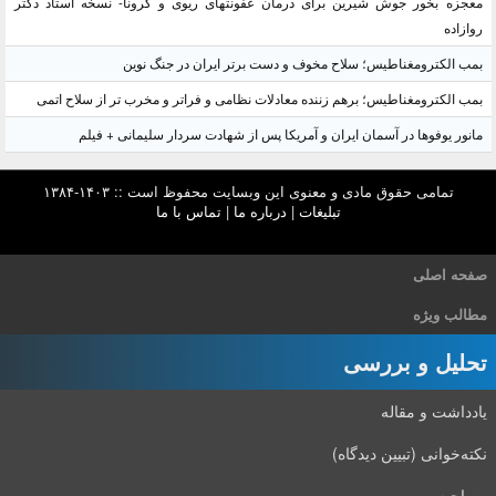
معجزه بخور جوش شیرین برای درمان عفونتهای ریوی و کرونا- نسخه استاد دکتر
روازاده
بمب الکترومغناطیس؛ سلاح مخوف و دست برتر ایران در جنگ نوین
بمب الکترومغناطیس؛ برهم زننده معادلات نظامی و فراتر و مخرب تر از سلاح اتمی
مانور یوفوها در آسمان ایران و آمریکا پس از شهادت سردار سلیمانی + فیلم
تمامی حقوق مادی و معنوی این وبسایت محفوظ است :: ۱۴۰۳-۱۳۸۴
تبلیغات
|
درباره ما
|
تماس با ما
صفحه اصلی
مطالب ویژه
تحلیل و بررسی
یادداشت و مقاله
نکته‌خوانی (تبیین دیدگاه)
مصاحبه