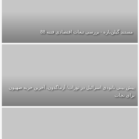
مستند گیلن‌باره - بررسی تبعات اقتصادی فتنه 88
پیش بینی نابودی اسرائیل در تورات/ آرماگدون، آخرین حربه صهیون
برای نجات