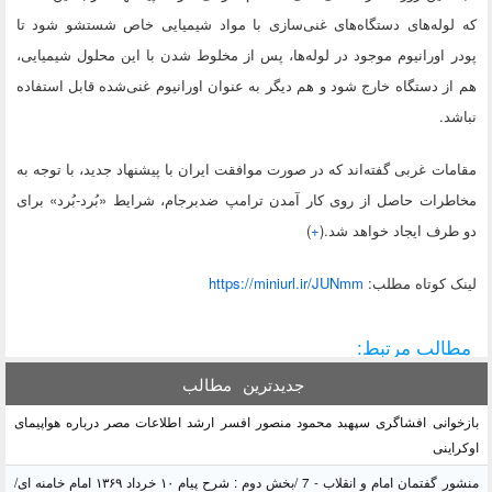
که لوله‌های دستگاه‌های غنی‌سازی با مواد شیمیایی خاص شستشو شود تا
پودر اورانیوم موجود در لوله‌ها، پس از مخلوط شدن با این محلول شیمیایی،
هم از دستگاه خارج شود و هم دیگر به عنوان اورانیوم غنی‌شده قابل استفاده
نباشد.
مقامات غربی گفته‌اند که در صورت موافقت ایران با پیشنهاد جدید، با توجه به
مخاطرات حاصل از روی کار آمدن ترامپ ضدبرجام، شرایط «بُرد-بُرد» برای
دو طرف ایجاد خواهد شد.(
+
)
لينک کوتاه مطلب:
https://miniurl.ir/JUNmm
مطالب مرتبط:
جدیدترین
مطالب
بازخوانی افشاگری سپهبد محمود منصور افسر ارشد اطلاعات مصر درباره هواپیمای
اوکراینی
منشور گفتمان امام و انقلاب - 7 /بخش دوم : شرح پیام ۱۰ خرداد ۱۳۶۹ امام خامنه ای/