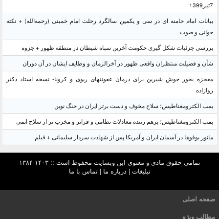
7تیر1399
بیانات امام خامنه ای در سی و یکمین سالگرد رحلت امام خمینی (رحمه‌الله) + نکته
خوانی و صوت
بررسی جزئیات شکل گیری حکومت آخرین سپاه شیطان در منطقه ظهور + جزوه
شأن و فضیلت منتظران واقعی ظهور در آخرالزمان و وظایف ایشان در آن دوران
معجزه بخور جوش شیرین برای درمان عفونتهای ریوی و کرونا- نسخه استاد دکتر
روازاده
بمب الکترومغناطیس؛ سلاح مخوف و دست برتر ایران در جنگ نوین
بمب الکترومغناطیس؛ برهم زننده معادلات نظامی و فراتر و مخرب تر از سلاح اتمی
مانور یوفوها در آسمان ایران و آمریکا پس از شهادت سردار سلیمانی + فیلم
تمامی حقوق مادی و معنوی این وبسایت محفوظ است :: ۱۴۰۳-۱۳۸۴
تبلیغات
|
درباره ما
|
تماس با ما
صفحه اصلی
مطالب ویژه