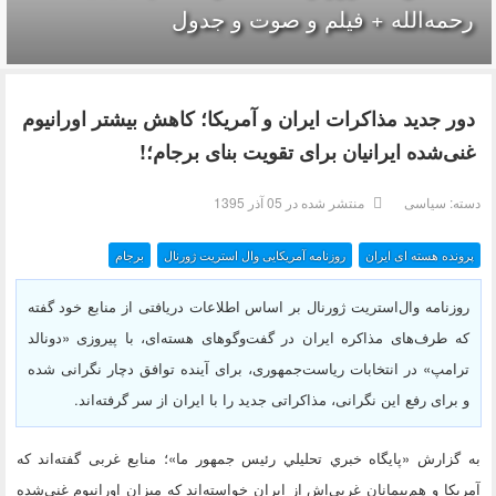
رحمه‌الله + فیلم و صوت و جدول
دور جدید مذاکرات ایران و آمریکا؛ کاهش بیشتر اورانیوم
غنی‌شده ایرانیان برای تقویت بنای برجام؛!
دسته:
سیاسی
منتشر شده در 05 آذر 1395
پرونده هسته ای ایران
روزنامه آمریکایی وال استریت ژورنال
برجام
روزنامه وال‌استریت ژورنال بر اساس اطلاعات دریافتی از منابع خود گفته
که طرف‌های مذاکره ایران در گفت‌وگوهای هسته‌ای، با پیروزی «دونالد
ترامپ» در انتخابات ریاست‌جمهوری، برای آینده توافق دچار نگرانی شده
و برای رفع این نگرانی، مذاکراتی جدید را با ایران از سر گرفته‌اند.
به گزارش «پايگاه خبري تحليلي رئيس جمهور ما»؛ منابع غربی گفته‌اند که
آمریکا و هم‌پیمانان غربی‌اش از ایران خواسته‌اند که میزان اورانیوم غنی‌شده