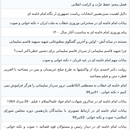
فصل پنجم: حفظ عزّت و کرامت انقلابی
دلایل اهمیت سیزدهمین انتخابات ریاست جمهوری از نگاه امام خامنه ای
بیانات امام خامنه ای در سخنرانی نوروزی خطاب به ملت ایران + نکته خوانی و صوت
پیام نوروزی امام خامنه ای به مناسبت آغاز سال ۱۴۰۰
مستند در میانه آتش - اولین و آخرین گفتگوی مطبوعاتی شهید سپهبد قاسم سلیمانی
چرا شهید قاسم سلیمانی از سردار قاسم سلیمانی برای دشمن خطرناکتر است؟
بیانات مهم امام خامنه ای در عید قربان + نکته خوانی و صوت
روایت دکتر احمدی نژاد از واکنشها به طرح صلح عربستان و یمن در مصاحبه با العربی
قطر+ متن و فیلم مصاحبه
امام خامنه ای خطاب به مصطفی الکاظمی: ترور سردار سلیمانی را هرگز فراموش نمی
کنیم + نکته خوانی - 31تیر99
بیانات امام خامنه ای در سالروز شهادت امام جواد علیه‌السلام + فیلم - 26 مرداد 1364
بیانات امام خامنه ای در ارتباط تصویری با نمایندگان یازدهمین دوره مجلس شورای
اسلامی+ صوت و نکته خوانی- 22تیر99
بیانات امام خامنه ای در دیدار رئیس و مسئولان قوه قضائیه + صوت و نکته خوانی -