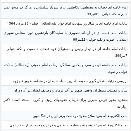
امام خامنه ای خطاب به مصطفی الکاظمی: ترور سردار سلیمانی را هرگز فراموش نمی
کنیم + نکته خوانی - 31تیر99
بیانات امام خامنه ای در سالروز شهادت امام جواد علیه‌السلام + فیلم - 26 مرداد 1364
بیانات امام خامنه ای در ارتباط تصویری با نمایندگان یازدهمین دوره مجلس شورای
اسلامی+ صوت و نکته خوانی- 22تیر99
بیانات امام خامنه ای در دیدار رئیس و مسئولان قوه قضائیه + صوت و نکته خوانی -
7تیر1399
بیانات امام خامنه ای در سی و یکمین سالگرد رحلت امام خمینی (رحمه‌الله) + نکته
خوانی و صوت
بررسی جزئیات شکل گیری حکومت آخرین سپاه شیطان در منطقه ظهور + جزوه
شأن و فضیلت منتظران واقعی ظهور در آخرالزمان و وظایف ایشان در آن دوران
معجزه بخور جوش شیرین برای درمان عفونتهای ریوی و کرونا- نسخه استاد دکتر
روازاده
بمب الکترومغناطیس؛ سلاح مخوف و دست برتر ایران در جنگ نوین
بمب الکترومغناطیس؛ برهم زننده معادلات نظامی و فراتر و مخرب تر از سلاح اتمی