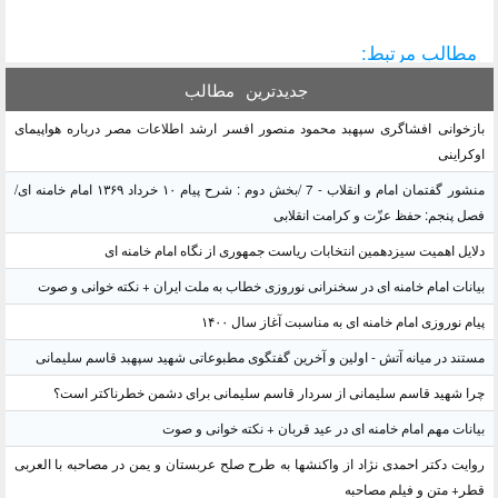
مطالب مرتبط:
جدیدترین
مطالب
بازخوانی افشاگری سپهبد محمود منصور افسر ارشد اطلاعات مصر درباره هواپیمای
اوکراینی
منشور گفتمان امام و انقلاب - 7 /بخش دوم : شرح پیام ۱۰ خرداد ۱۳۶۹ امام خامنه ای/
فصل پنجم: حفظ عزّت و کرامت انقلابی
دلایل اهمیت سیزدهمین انتخابات ریاست جمهوری از نگاه امام خامنه ای
بیانات امام خامنه ای در سخنرانی نوروزی خطاب به ملت ایران + نکته خوانی و صوت
پیام نوروزی امام خامنه ای به مناسبت آغاز سال ۱۴۰۰
مستند در میانه آتش - اولین و آخرین گفتگوی مطبوعاتی شهید سپهبد قاسم سلیمانی
چرا شهید قاسم سلیمانی از سردار قاسم سلیمانی برای دشمن خطرناکتر است؟
بیانات مهم امام خامنه ای در عید قربان + نکته خوانی و صوت
روایت دکتر احمدی نژاد از واکنشها به طرح صلح عربستان و یمن در مصاحبه با العربی
قطر+ متن و فیلم مصاحبه