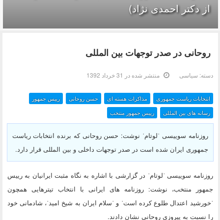
از دکتر احمدی نژاد)
روحانی در صدر توجهات بین المللی
دسته:
سیاسی
منتشر شده در 31 خرداد 1392
انتخابات ریاست جمهوری
مذاکرات هسته ای
حسن روحانی
رییس جمهور
رسانه های بین المللی
رییس جمهور منتخب
روزنامه سوییسی ˈلوتامˈ نوشت: حسن روحانی که برنده انتخابات ریاست
جمهوری ایران شده است در صدر توجهات داخلی و بین المللی قرار دارد.
روزنامه سوییسی ˈلوتامˈ در گزارشی با اشاره به نگاه مثبت ایرانیان به رییس
جمهور منتخب، نوشت: روزنامه های ایرانی با انتخاب تیترهایی همچون
ˈخورشید اعتدال طلوع کرده استˈ و ˈسلام ایران به شیخ امیدˈ، شادمانی خود
را نسبت به پیروزی روحانی نشان دادند.