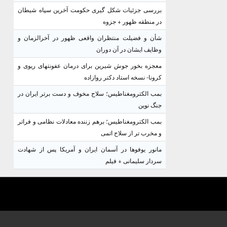
بررسی جزئیات شکل گیری حکومت آخرین سپاه شیطان
در منطقه ظهور + جزوه
شأن و فضیلت منتظران واقعی ظهور در آخرالزمان و
وظایف ایشان در آن دوران
معجزه بخور جوش شیرین برای درمان عفونتهای ریوی و
کرونا- نسخه استاد دکتر روازاده
بمب الکترومغناطیس؛ سلاح مخوف و دست برتر ایران در
جنگ نوین
بمب الکترومغناطیس؛ برهم زننده معادلات نظامی و فراتر
و مخرب تر از سلاح اتمی
مانور یوفوها در آسمان ایران و آمریکا پس از شهادت
سردار سلیمانی + فیلم