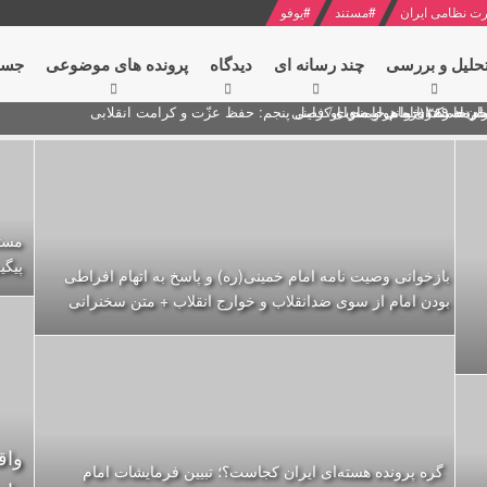
ت نظامی ایران
#
مستند
#
یوفو
حلیل و بررسی
چند رسانه ای
دیدگاه‌
پرونده های موضوعی
جست
ام خامنه ای
ران + نکته خوانی و صوت
 مصر درباره هواپیمای اوکراینی
پیگی
بازخوانی وصیت نامه امام خمینی(ره) و پاسخ به اتهام افراطی
بودن امام از سوی ضدانقلاب و خوارج انقلاب + متن سخنرانی
واق
گره پرونده‌ هسته‌ای ایران کجاست؟؛ تبیین فرمایشات امام