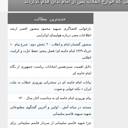
ی که خوارج انقلاب پس از امام بدان قدم گذاردند
جدیدترین
مطالب
بازخوانی افشاگری سپهبد محمود منصور افسر ارشد
اطلاعات مصر درباره هواپیمای اوکراینی
منشور گفتمان امام و انقلاب - 7 /بخش دوم : شرح پیام ۱۰
خرداد ۱۳۶۹ امام خامنه ای/ فصل پنجم: حفظ عزّت و کرامت
انقلابی
دلایل اهمیت سیزدهمین انتخابات ریاست جمهوری از نگاه
امام خامنه ای
بیانات امام خامنه ای در سخنرانی نوروزی خطاب به ملت
ایران + نکته خوانی و صوت
پیام نوروزی امام خامنه ای به مناسبت آغاز سال ۱۴۰۰
مستند در میانه آتش - اولین و آخرین گفتگوی مطبوعاتی
شهید سپهبد قاسم سلیمانی
چرا شهید قاسم سلیمانی از سردار قاسم سلیمانی برای