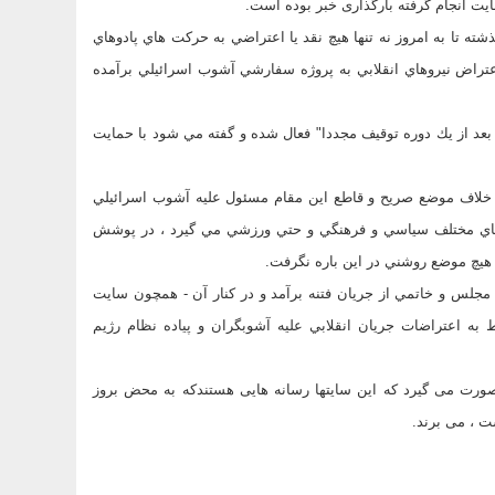
ته تا به امروز نه تنها هیچ نقد يا اعتراضي به حركت هاي پادوهاي
عتراض نيروهاي انقلابي به پروژه سفارشي آشوب اسرائيلي برآمده
قش مستقيم و فعالي داشت ، بعد از يك دوره توقيف مجددا" فعال شده و گفته مي شود با حمايت
 خلاف موضع صريح و قاطع اين مقام مسئول عليه آشوب اسرائيلي
حوزه هاي مختلف سياسي و فرهنگي و حتي ورزشي مي گيرد ، در پوشش
 و هيچ موضع روشني در اين باره نگرفت.
 مجلس و خاتمي از جريان فتنه برآمد و در كنار آن - همچون سايت
 به اعتراضات جريان انقلابي عليه آشوبگران و پياده نظام رژيم
رت می گیرد که این سایتها رسانه هایی هستندکه به محض بروز
ت ، می برند.