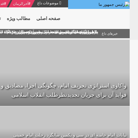
موضوعات داغ
#
آخرالزمان
#
قدر
صفحه اصلی
مطالب ویژه
ت
منشور گفتمان امام و انقلاب - 7 /بخش دوم : شرح پیام ۱۰ خرداد ۱۳۶۹ امام خامنه ای/ فصل پنجم: حفظ عزّت و کرامت انقلابی
پیام نوروزی امام خامنه ای به مناسبت آغاز سال ۱۴۰۰
دلایل اهمیت سیزدهمین انتخابات ریاست جمهوری از نگاه ام
بیانات امام خامنه ای در سخنرانی نوروزی خطاب به ملت ای
بازخوانی افشاگری سپهبد محمود منصور افسر ارشد اطلاعات
خبرهای داغ
واکاوی استراتژِی تحریف امام، چگونگی اجرا، مصادیق و
فواید آن برای جریان تجدیدنظرطلب انقلاب اسلامی
بیانات امام خامنه ای در سی و یکمین سالگرد رحلت امام خمینی