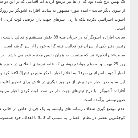
25 بهمن درج شده بود که آن ها نیز مرتفع گردید اما اقدامی که در این دو سایت انجام گرفته بارگذاری خبر بوده است.
از سوي ديگر سایت «آینده نیوز» مشهور به سایت آقازاده آشوبگر نیز روزگذش
آشوب اسرائيلي نكرده بلكه با زدن تيترهاي جهت دار، درصدد لوث كردن ا
است.
سايت آقازاده آشوبگر كه در جريان فتنه 88 ن
رئيس دفتر يكي از سران قوا فعاليت فتنه گرانه خود را از سر گرفته است.
سایت«خبرآنلاین» نيز كه منتسب به همان رئيس محترم قوه مي باشد ، بر
روز 25 بهمن و به رغم مواضع روشني كه عليه نيروهاي انقلابي در 
اخبار آشوب اسرائيلي صرفا" به اعلام اخبار با ذكر منبع در تيتر(!) اكتفا كرد
اين سايت در اخبار خود بيش از هر چيز ديگري در تلاش براي تطهير اقليت
آقازاده آشوبگر- با درج تيترهاي جهت دار در صدد لوث كردن اخبار مربوط
صهيونيستي برآمده است.
عدم موضع گیری شفاف رسانه های وابسته به یک جریان خاص در حالی صو
کوچکترین نقصی در نظام ، فضا را به سمتی که کاملا با اهداف خود همسوس