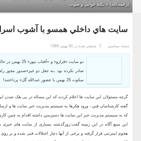
(رحمه‌الله) + نکته خوانی و صوت
سايت هاي داخلي همسو با آشوب اسرائ
دسته:
سیاسی
منتشر شده در 30 بهمن 1389
دو سایت «فرارو» و
سکوت 25 بهمن با حضور عبدالله گل» پرداختند!
گرچه مسئولان این سایت ها اعلام کردند که این مساله در پی هک شدن این دو
گفته كارشناسان فني ، ورود هكرها به سيستم مديريت خبر سايت ها و ارسا
كه به سيستم مديريت خبر اين سايت ها دسترسي داشته اقدام به چنين كار
این منبع آگاه در این زمینه گفت:روزگذشته بسیاری از سایت های خبری هم
هجوم اینترنتی قرار گرفته و برخی از آنها دچار اختلالات فنی شده و بر رو