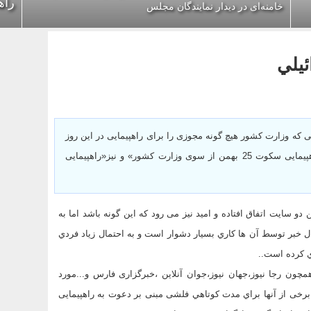
راه
خامنه‌ای در دیدار نمایندگان مجلس
يلي
 «آفتاب نیوز» 25 بهمن در حالی که وزارت کشور هیچ گونه مجوزی را برای راهپیمایی در این روز
صادر نکرده بود ،به جعل دو خبر«صدور مجوز راهپیمایی سکوت 25 بهمن از سوی وزارت کشور» و نیز«راهپیمایی
 سایت اتفاق افتاده و امید نیز می رود که این گونه باشد اما به
ل خبر توسط آن ها كاري بسيار دشوار است و به احتمال زياد فردي
ي كرده است..
چون رجا نیوز،جهان نیوز،جوان آنلاین ،خبرگزاری فارس و...مورد
ی برخی از آنها براي مدت كوتاهي فلشی مبنی بر دعوت به راهپیمایی