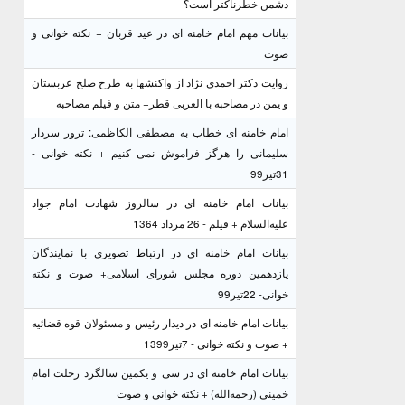
دشمن خطرناکتر است؟
بیانات مهم امام خامنه ای در عید قربان + نکته خوانی و
صوت
روایت دکتر احمدی نژاد از واکنشها به طرح صلح عربستان
و یمن در مصاحبه با العربی قطر+ متن و فیلم مصاحبه
امام خامنه ای خطاب به مصطفی الکاظمی: ترور سردار
سلیمانی را هرگز فراموش نمی کنیم + نکته خوانی -
31تیر99
بیانات امام خامنه ای در سالروز شهادت امام جواد
علیه‌السلام + فیلم - 26 مرداد 1364
بیانات امام خامنه ای در ارتباط تصویری با نمایندگان
یازدهمین دوره مجلس شورای اسلامی+ صوت و نکته
خوانی- 22تیر99
بیانات امام خامنه ای در دیدار رئیس و مسئولان قوه قضائیه
+ صوت و نکته خوانی - 7تیر1399
بیانات امام خامنه ای در سی و یکمین سالگرد رحلت امام
خمینی (رحمه‌الله) + نکته خوانی و صوت