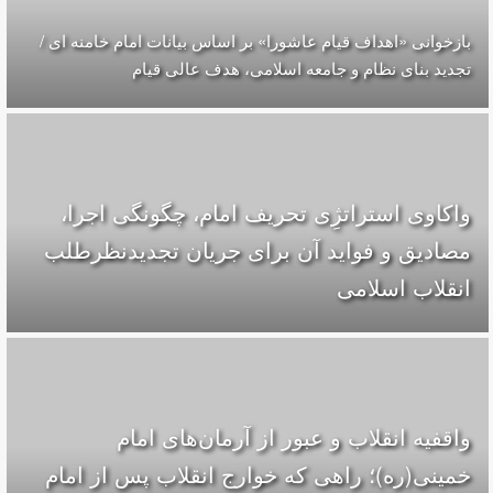
بازخوانی «اهداف قیام عاشورا» بر اساس بیانات امام خامنه ای /
تجدید بنای نظام و جامعه اسلامی، هدف عالی قیام
واکاوی استراتژِی تحریف امام، چگونگی اجرا،
مصادیق و فواید آن برای جریان تجدیدنظرطلب
انقلاب اسلامی
واقفیه‌ انقلاب و عبور از آرمان‌های امام
خمینی(ره)؛ راهی که خوارج انقلاب پس از امام