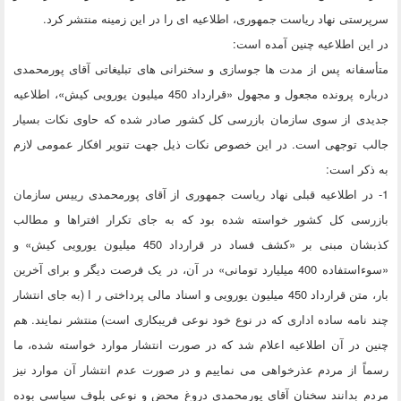
سرپرستی نهاد ریاست جمهوری، اطلاعیه ای را در این زمینه منتشر کرد.
در این اطلاعیه چنین آمده است:
متأسفانه پس از مدت ها جوسازی و سخنرانی های تبلیغاتی آقای پورمحمدی
درباره پرونده مجعول و مجهول «قرارداد 450 میلیون یورویی کیش»، اطلاعیه
جدیدی از سوی سازمان بازرسی کل کشور صادر شده که حاوی نکات بسیار
جالب توجهی است. در این خصوص نکات ذیل جهت تنویر افکار عمومی لازم
به ذکر است:
1- در اطلاعیه قبلی نهاد ریاست جمهوری از آقای پورمحمدی رییس سازمان
بازرسی کل کشور خواسته شده بود که به جای تکرار افتراها و مطالب
کذبشان مبنی بر «کشف فساد در قرارداد 450 میلیون یورویی کیش» و
«سوءاستفاده 400 میلیارد تومانی» در آن، در یک فرصت دیگر و برای آخرین
بار، متن قرارداد 450 میلیون یورویی و اسناد مالی پرداختی ر ا (به جای انتشار
چند نامه ساده اداری که در نوع خود نوعی فریبکاری است) منتشر نمایند. هم
چنین در آن اطلاعیه اعلام شد که در صورت انتشار موارد خواسته شده، ما
رسماً از مردم عذرخواهی می نماییم و در صورت عدم انتشار آن موارد نیز
مردم بدانند سخنان آقای پورمحمدی دروغ محض و نوعی بلوف سیاسی بوده