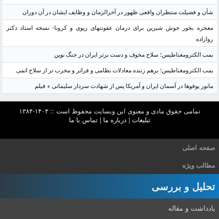
شأن و فضیلت منتظران واقعی ظهور در آخرالزمان و وظایف ایشان در آن دوران
معجزه بخور جوش شیرین برای درمان عفونتهای ریوی و کرونا- نسخه استاد دکتر
روازاده
بمب الکترومغناطیس؛ سلاح مخوف و دست برتر ایران در جنگ نوین
بمب الکترومغناطیس؛ برهم زننده معادلات نظامی و فراتر و مخرب تر از سلاح اتمی
مانور یوفوها در آسمان ایران و آمریکا پس از شهادت سردار سلیمانی + فیلم
تمامی حقوق مادی و معنوی این وبسایت محفوظ است :: ۱۴۰۳-۱۳۸۴
تبلیغات
|
درباره ما
|
تماس با ما
صفحه اصلی
مطالب ویژه
تحلیل و بررسی
یادداشت و مقاله