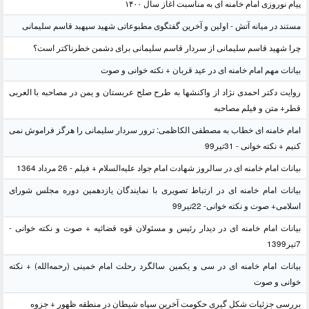
پیام نوروزی امام خامنه ای به مناسبت آغاز سال ۱۴۰۰
مستند در میانه آتش - اولین و آخرین گفتگوی مطبوعاتی شهید سپهبد قاسم سلیمانی
چرا شهید قاسم سلیمانی از سردار قاسم سلیمانی برای دشمن خطرناکتر است؟
بیانات مهم امام خامنه ای در عید قربان + نکته خوانی و صوت
روایت دکتر احمدی نژاد از واکنشها به طرح صلح عربستان و یمن در مصاحبه با العربی
قطر+ متن و فیلم مصاحبه
امام خامنه ای خطاب به مصطفی الکاظمی: ترور سردار سلیمانی را هرگز فراموش نمی
کنیم + نکته خوانی - 31تیر99
بیانات امام خامنه ای در سالروز شهادت امام جواد علیه‌السلام + فیلم - 26 مرداد 1364
بیانات امام خامنه ای در ارتباط تصویری با نمایندگان یازدهمین دوره مجلس شورای
اسلامی+ صوت و نکته خوانی- 22تیر99
بیانات امام خامنه ای در دیدار رئیس و مسئولان قوه قضائیه + صوت و نکته خوانی -
7تیر1399
بیانات امام خامنه ای در سی و یکمین سالگرد رحلت امام خمینی (رحمه‌الله) + نکته
خوانی و صوت
بررسی جزئیات شکل گیری حکومت آخرین سپاه شیطان در منطقه ظهور + جزوه