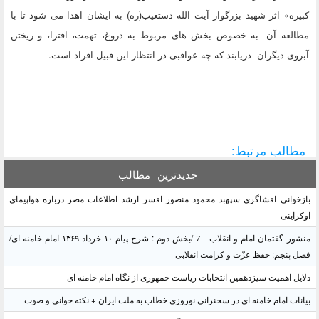
کبیره» اثر شهید بزرگوار آیت الله دستغیب(ره) به ایشان اهدا می شود تا با
مطالعه آن- به خصوص بخش های مربوط به دروغ، تهمت، افترا، و ریختن
آبروی دیگران- دریابند که چه عواقبی در انتظار این قبیل افراد است.
مطالب مرتبط:
جدیدترین
مطالب
بازخوانی افشاگری سپهبد محمود منصور افسر ارشد اطلاعات مصر درباره هواپیمای
اوکراینی
منشور گفتمان امام و انقلاب - 7 /بخش دوم : شرح پیام ۱۰ خرداد ۱۳۶۹ امام خامنه ای/
فصل پنجم: حفظ عزّت و کرامت انقلابی
دلایل اهمیت سیزدهمین انتخابات ریاست جمهوری از نگاه امام خامنه ای
بیانات امام خامنه ای در سخنرانی نوروزی خطاب به ملت ایران + نکته خوانی و صوت