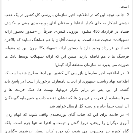
است.
2- جالب توجه این که در اطلاعیه اخیر سازمان بازرسی کل کشور در یک عقب
نشینی آشکار به جای تکرار ادعاها و سخنان آقای پورمحمدی مبنی بر «کشف
فساد در قرارداد 450 میلیون یورویی کیش»، صرفاً از «صدور دستور ارائه
تسهیلات» صحبت شده است. بد نیست آقایان با هم هماهنگ نمایند که بالاخره
فساد در قرارداد وجود دارد یا دستور ارائه تسهیلات؟!! چون این دو مقوله،
فرسنگ ها با هم فاصله دارند. ضمن این که ارائه تسهیلات توسط بانک ها
صورت می پذیرد نه سازمان منطقه آزاد کیش!!
3- در اطلاعیه اخیر سازمان بازرسی کل کشور این ادعا مطرح شده است که
اطلاعیه نهاد ریاست جمهوری از ادبیات نامتعارف برخوردار است! در پاسخ باید
گفت: از این پس در برابر تکرار دروغها، تهمت ها، هتک حرمت ها و
سوءاستفاده از قدرت و تریبون ها که نشان دهنده ذات و خمیرمایه گویندگان
آن است حتماً جایزه و دسته گل ارسال خواهد شد!
4- در خاتمه برای این که جناب آقای پورمحمدی واقف شوند که اتهام زدن،
آبروی دیگران را ریختن، دروغ گفتن و تهمت و افترا نه تنها جرم است، بلکه
گناه کبیره نیز محسوب می شود، یک دوره کتاب بسیار ارزشمند «گناهان