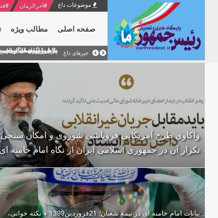
موضوعات داغ
#
آخرالزمان
#
قد
صفحه اصلی
مطالب ویژه
ت
منشور گفتمان امام و انقلاب - 7 /بخش دوم : شرح پیام ۱۰ خرداد ۱۳۶۹ امام خامنه ای/ فص
پیام نوروزی امام خامنه 
دلایل اهمیت سیزدهمین
بیانات امام خامنه ای
بازخوانی افشاگری سپه
خبرهای داغ
واکاوی طرح آمریکایی فروپاشی شوروی و امکان سنجی
تکرار آن در جمهوری اسلامی ایران از نگاه امام خامنه ای
بیانات امام خامنه ای در نیمه شعبان؛ 21فروردین1399 + نکته خوانی،