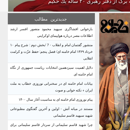
گ از دفتر رهبرى ۲۰ ساله يك حكيم
جدیدترین
مطالب
بازخوانی افشاگری سپهبد محمود منصور افسر ارشد
اطلاعات مصر درباره هواپیمای اوکراینی
منشور گفتمان امام و انقلاب - 7 /بخش دوم : شرح پیام ۱۰
خرداد ۱۳۶۹ امام خامنه ای/ فصل پنجم: حفظ عزّت و کرامت
انقلابی
دلایل اهمیت سیزدهمین انتخابات ریاست جمهوری از نگاه
امام خامنه ای
بیانات امام خامنه ای در سخنرانی نوروزی خطاب به ملت
ایران + نکته خوانی و صوت
پیام نوروزی امام خامنه ای به مناسبت آغاز سال ۱۴۰۰
مستند در میانه آتش - اولین و آخرین گفتگوی مطبوعاتی
شهید سپهبد قاسم سلیمانی
چرا شهید قاسم سلیمانی از سردار قاسم سلیمانی برای