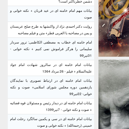
دشمن خطرناکتر است؟
بیانات مهم امام خامنه ای در عید قربان + نکته خوانی و
صوت
روایت دکتر احمدی نژاد از واکنشها به طرح صلح عربستان
و یمن در مصاحبه با العربی قطر+ متن و فیلم مصاحبه
امام خامنه ای خطاب به مصطفی الکاظمی: ترور سردار
سلیمانی را هرگز فراموش نمی کنیم + نکته خوانی -
31تیر99
بیانات امام خامنه ای در سالروز شهادت امام جواد
علیه‌السلام + فیلم - 26 مرداد 1364
بیانات امام خامنه ای در ارتباط تصویری با نمایندگان
یازدهمین دوره مجلس شورای اسلامی+ صوت و نکته
خوانی- 22تیر99
بیانات امام خامنه ای در دیدار رئیس و مسئولان قوه قضائیه
+ صوت و نکته خوانی - 7تیر1399
بیانات امام خامنه ای در سی و یکمین سالگرد رحلت امام
خمینی (رحمه‌الله) + نکته خوانی و صوت