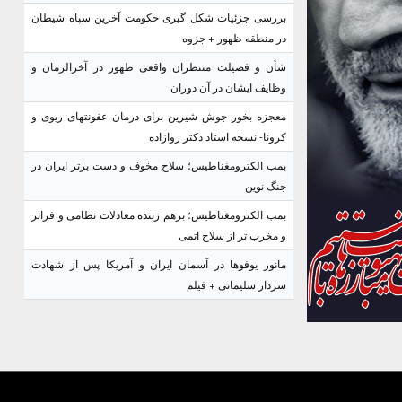
بررسی جزئیات شکل گیری حکومت آخرین سپاه شیطان
در منطقه ظهور + جزوه
شأن و فضیلت منتظران واقعی ظهور در آخرالزمان و
وظایف ایشان در آن دوران
معجزه بخور جوش شیرین برای درمان عفونتهای ریوی و
کرونا- نسخه استاد دکتر روازاده
بمب الکترومغناطیس؛ سلاح مخوف و دست برتر ایران در
جنگ نوین
بمب الکترومغناطیس؛ برهم زننده معادلات نظامی و فراتر
و مخرب تر از سلاح اتمی
مانور یوفوها در آسمان ایران و آمریکا پس از شهادت
سردار سلیمانی + فیلم