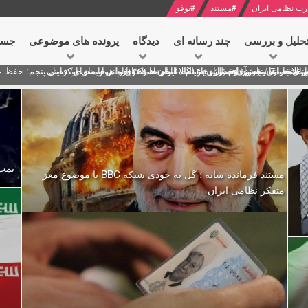
رت نظامی ایران
#
مستند
#
یوفو
حلیل و بررسی
چند رسانه ای
دیدگاه‌
پرونده های موضوعی
جست
ل پنجم: حفظ عزّت و کرامت انقلابی
ای به مناسبت آغاز سال ۱۴۰۰
 انتخابات ریاست جمهوری از نگاه امام خامنه ای
 در سخنرانی نوروزی خطاب به ملت ایران + نکته خوانی و صوت
بد محمود منصور افسر ارشد اطلاعات مصر درباره هواپیمای اوکراینی
بمب 
مستند فرمانده سایه ؛ گل به خودی شبکه BBC با موضوع مغز
متفکر نظامی ایران