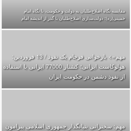
مقایسه‌ نگاه اصلاح‌طلبان به دولت و حکومت، با نگاه امام
خمینی(ره)؛ دولت‌مداری اصلاح‌طلبان با گذر از اندیشه امام
مهم=> بازخوانی فرجام یک نفوذ / 13 فروردین:
هولوکاست ایرانی؛ کشتار 77000 ایرانی با استفاده
از نفوذ دشمن در حکومت ایران
مهم: سخنرانی بنیانگذار جمهوری اسلامی پیرامون