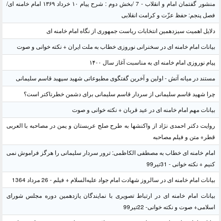
منشور گفتمان امام و انقلاب - 7 /بخش دوم : شرح پیام ۱۰ خرداد ۱۳۶۹ امام خامنه ای/
فصل پنجم: حفظ عزّت و کرامت انقلابی
دلایل اهمیت سیزدهمین انتخابات ریاست جمهوری از نگاه امام خامنه ای
بیانات امام خامنه ای در سخنرانی نوروزی خطاب به ملت ایران + نکته خوانی و صوت
پیام نوروزی امام خامنه ای به مناسبت آغاز سال ۱۴۰۰
مستند در میانه آتش - اولین و آخرین گفتگوی مطبوعاتی شهید سپهبد قاسم سلیمانی
چرا شهید قاسم سلیمانی از سردار قاسم سلیمانی برای دشمن خطرناکتر است؟
بیانات مهم امام خامنه ای در عید قربان + نکته خوانی و صوت
روایت دکتر احمدی نژاد از واکنشها به طرح صلح عربستان و یمن در مصاحبه با العربی
قطر+ متن و فیلم مصاحبه
امام خامنه ای خطاب به مصطفی الکاظمی: ترور سردار سلیمانی را هرگز فراموش نمی
کنیم + نکته خوانی - 31تیر99
بیانات امام خامنه ای در سالروز شهادت امام جواد علیه‌السلام + فیلم - 26 مرداد 1364
بیانات امام خامنه ای در ارتباط تصویری با نمایندگان یازدهمین دوره مجلس شورای
اسلامی+ صوت و نکته خوانی- 22تیر99