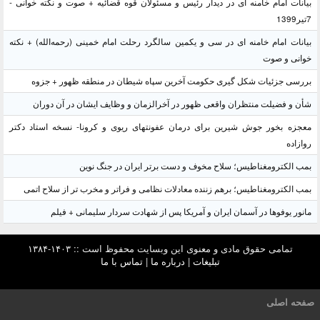
بیانات امام خامنه ای در دیدار رئیس و مسئولان قوه قضائیه + صوت و نکته خوانی -
7تیر1399
بیانات امام خامنه ای در سی و یکمین سالگرد رحلت امام خمینی (رحمه‌الله) + نکته
خوانی و صوت
بررسی جزئیات شکل گیری حکومت آخرین سپاه شیطان در منطقه ظهور + جزوه
شأن و فضیلت منتظران واقعی ظهور در آخرالزمان و وظایف ایشان در آن دوران
معجزه بخور جوش شیرین برای درمان عفونتهای ریوی و کرونا- نسخه استاد دکتر
روازاده
بمب الکترومغناطیس؛ سلاح مخوف و دست برتر ایران در جنگ نوین
بمب الکترومغناطیس؛ برهم زننده معادلات نظامی و فراتر و مخرب تر از سلاح اتمی
مانور یوفوها در آسمان ایران و آمریکا پس از شهادت سردار سلیمانی + فیلم
تمامی حقوق مادی و معنوی این وبسایت محفوظ است :: ۱۴۰۳-۱۳۸۴
تبلیغات
|
درباره ما
|
تماس با ما
صفحه اصلی