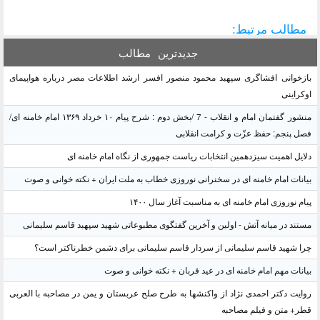
مطالب مرتبط:
جدیدترین
مطالب
بازخوانی افشاگری سپهبد محمود منصور افسر ارشد اطلاعات مصر درباره هواپیمای
اوکراینی
منشور گفتمان امام و انقلاب - 7 /بخش دوم : شرح پیام ۱۰ خرداد ۱۳۶۹ امام خامنه ای/
فصل پنجم: حفظ عزّت و کرامت انقلابی
دلایل اهمیت سیزدهمین انتخابات ریاست جمهوری از نگاه امام خامنه ای
بیانات امام خامنه ای در سخنرانی نوروزی خطاب به ملت ایران + نکته خوانی و صوت
پیام نوروزی امام خامنه ای به مناسبت آغاز سال ۱۴۰۰
مستند در میانه آتش - اولین و آخرین گفتگوی مطبوعاتی شهید سپهبد قاسم سلیمانی
چرا شهید قاسم سلیمانی از سردار قاسم سلیمانی برای دشمن خطرناکتر است؟
بیانات مهم امام خامنه ای در عید قربان + نکته خوانی و صوت
روایت دکتر احمدی نژاد از واکنشها به طرح صلح عربستان و یمن در مصاحبه با العربی
قطر+ متن و فیلم مصاحبه