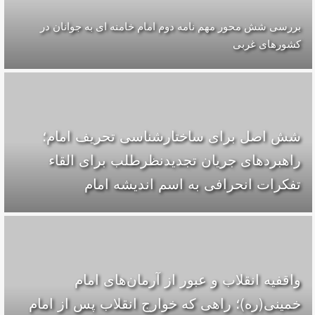
بررسی شش محور مهم نامه دوم امام خامنه ای به جوانان در
کشورهای غربی
شش اصل برای ساختارشناسی تحريف امام؛
راهبردهای جریان تجدیدنظرطلب برای القاء
تفکرات انحرافی به اسم اندیشه امام
واقفیه‌ انقلاب و عبور از آرمان‌های امام
خمینی(ره)؛ راهی که خوارج انقلاب پس از امام