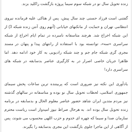
زنده تحویل سال نو در شبکه سوم سیما پروژه بازگشت راکلید بزند.
گفتنی است فرزاد حسنی چند سال پیش، پس از هتاکی علیه فرمانده نیروی
انتظامی تهران و حمایت از مانکنهای خیابانی (آنهم روی آنتن زنده شبکه 3) از
این شبکه اخراج شد. هرچند متاسفانه نامبرده در تمام ایام اخراج از شبکه
سراسری «سه»، توانسته بود با استفاده از رانتهای پیدا و پنهان در مسند
مجری گری شبکه جام جم و چند شبکه رادیویی به کار خود ادامه دهد. اما
ظاهرا جریان خاصی اصرار در به کارگیری عناصر بدسابقه در شبکه های
سراسری دارد!
یادآوری این نکته نیز ضروری است که پربیننده ترین ساعات پخش سیمای
جمهوری اسلامی، لحظات تحویل سال نو بوده و متاسفانه در سالهای گذشته
نیز مردم متدین ایران شاهد حضور عناصر معلوم الحال و بدسابقه در برنامه
زنده تحویل سال بوده اند. به هرحال صراط نیوز امیدوار است ریاست محترم
سازمان صدا و سیما که چهره ای خدوم و حزب اللهی محسوب می شوند، پس
از آگاهی از این ماجرا جلوی بازگشت این مجری بدسابقه را بگیرند.