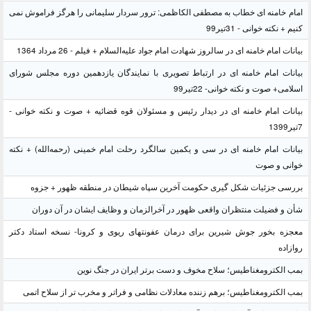
امام خامنه ای خطاب به مصطفی الکاظمی: ترور سردار سلیمانی را هرگز فراموش نمی
کنیم + نکته خوانی - 31تیر99
بیانات امام خامنه ای در سالروز شهادت امام جواد علیه‌السلام + فیلم - 26 مرداد 1364
بیانات امام خامنه ای در ارتباط تصویری با نمایندگان یازدهمین دوره مجلس شورای
اسلامی+ صوت و نکته خوانی- 22تیر99
بیانات امام خامنه ای در دیدار رئیس و مسئولان قوه قضائیه + صوت و نکته خوانی -
7تیر1399
بیانات امام خامنه ای در سی و یکمین سالگرد رحلت امام خمینی (رحمه‌الله) + نکته
خوانی و صوت
بررسی جزئیات شکل گیری حکومت آخرین سپاه شیطان در منطقه ظهور + جزوه
شأن و فضیلت منتظران واقعی ظهور در آخرالزمان و وظایف ایشان در آن دوران
معجزه بخور جوش شیرین برای درمان عفونتهای ریوی و کرونا- نسخه استاد دکتر
روازاده
بمب الکترومغناطیس؛ سلاح مخوف و دست برتر ایران در جنگ نوین
بمب الکترومغناطیس؛ برهم زننده معادلات نظامی و فراتر و مخرب تر از سلاح اتمی