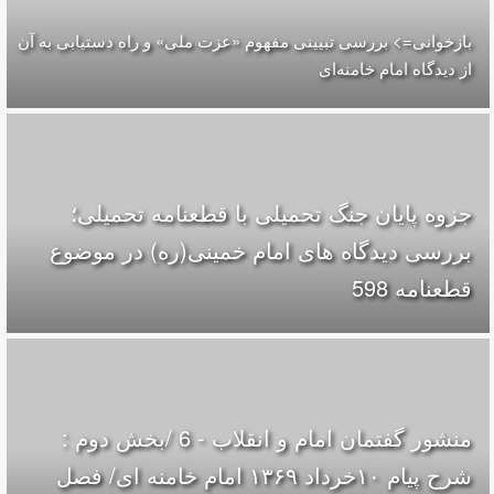
بازخوانی=> بررسی تبیینی مفهوم «عزت ملی» و راه دستیابی به آن
از دیدگاه امام خامنه‌ای
جزوه پایان جنگ تحمیلی با قطعنامه تحمیلی؛
بررسی دیدگاه های امام خمینی(ره) در موضوع
قطعنامه 598
منشور گفتمان امام و انقلاب - 6 /بخش دوم :
شرح پیام ۱۰خرداد ۱۳۶۹ امام خامنه ای/ فصل