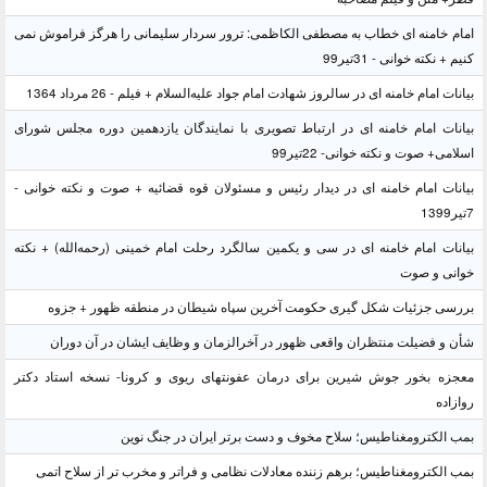
امام خامنه ای خطاب به مصطفی الکاظمی: ترور سردار سلیمانی را هرگز فراموش نمی
کنیم + نکته خوانی - 31تیر99
بیانات امام خامنه ای در سالروز شهادت امام جواد علیه‌السلام + فیلم - 26 مرداد 1364
بیانات امام خامنه ای در ارتباط تصویری با نمایندگان یازدهمین دوره مجلس شورای
اسلامی+ صوت و نکته خوانی- 22تیر99
بیانات امام خامنه ای در دیدار رئیس و مسئولان قوه قضائیه + صوت و نکته خوانی -
7تیر1399
بیانات امام خامنه ای در سی و یکمین سالگرد رحلت امام خمینی (رحمه‌الله) + نکته
خوانی و صوت
بررسی جزئیات شکل گیری حکومت آخرین سپاه شیطان در منطقه ظهور + جزوه
شأن و فضیلت منتظران واقعی ظهور در آخرالزمان و وظایف ایشان در آن دوران
معجزه بخور جوش شیرین برای درمان عفونتهای ریوی و کرونا- نسخه استاد دکتر
روازاده
بمب الکترومغناطیس؛ سلاح مخوف و دست برتر ایران در جنگ نوین
بمب الکترومغناطیس؛ برهم زننده معادلات نظامی و فراتر و مخرب تر از سلاح اتمی