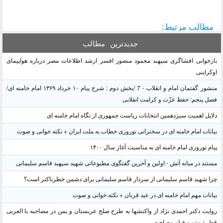
مطالب مرتبط:
جدیدترین
مطالب
بازخوانی افشاگری سپهبد محمود منصور افسر ارشد اطلاعات مصر درباره هواپیمای
اوکراینی
منشور گفتمان امام و انقلاب - 7 /بخش دوم : شرح پیام ۱۰ خرداد ۱۳۶۹ امام خامنه ای/
فصل پنجم: حفظ عزّت و کرامت انقلابی
دلایل اهمیت سیزدهمین انتخابات ریاست جمهوری از نگاه امام خامنه ای
بیانات امام خامنه ای در سخنرانی نوروزی خطاب به ملت ایران + نکته خوانی و صوت
پیام نوروزی امام خامنه ای به مناسبت آغاز سال ۱۴۰۰
مستند در میانه آتش - اولین و آخرین گفتگوی مطبوعاتی شهید سپهبد قاسم سلیمانی
چرا شهید قاسم سلیمانی از سردار قاسم سلیمانی برای دشمن خطرناکتر است؟
بیانات مهم امام خامنه ای در عید قربان + نکته خوانی و صوت
روایت دکتر احمدی نژاد از واکنشها به طرح صلح عربستان و یمن در مصاحبه با العربی
قطر+ متن و فیلم مصاحبه