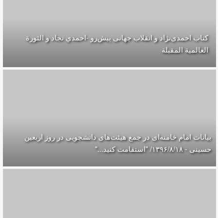
کتاب احمدی‌نژاد و انقلاب جهانی پيش‌رو -احمدي نجاد و الثورة
العالمیة المقبلة
بیانات امام خامنه‌ای در جمع هیئت‌های دانشجویی در روز اربعین
حسینی - ۱۳۹۶/۸/۱۸/ "استقامت کنید..."