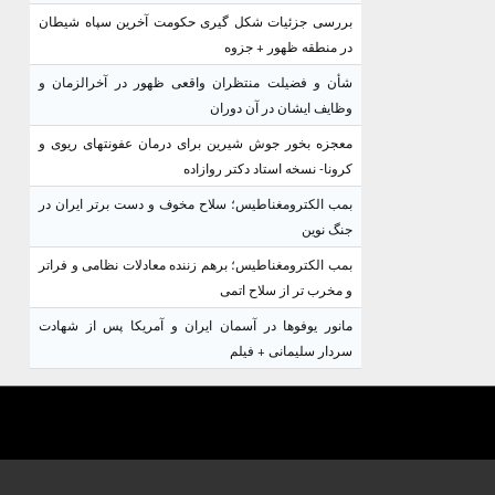
بررسی جزئیات شکل گیری حکومت آخرین سپاه شیطان
در منطقه ظهور + جزوه
شأن و فضیلت منتظران واقعی ظهور در آخرالزمان و
وظایف ایشان در آن دوران
معجزه بخور جوش شیرین برای درمان عفونتهای ریوی و
کرونا- نسخه استاد دکتر روازاده
بمب الکترومغناطیس؛ سلاح مخوف و دست برتر ایران در
جنگ نوین
بمب الکترومغناطیس؛ برهم زننده معادلات نظامی و فراتر
و مخرب تر از سلاح اتمی
مانور یوفوها در آسمان ایران و آمریکا پس از شهادت
سردار سلیمانی + فیلم