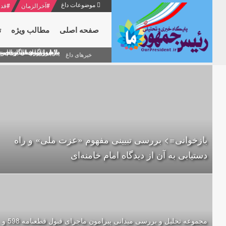
موضوعات داغ
#
آخرالزمان
#
قدر
صفحه اصلی
مطالب ویژه
ت
منشور گفتمان امام و انقلاب - 7 /بخش دوم : شرح پیام ۱۰ خرداد ۱۳۶۹ امام خامنه ای/ فص
پیام نوروزی امام خامنه 
دلایل اهمیت سیزدهمین
بیانات امام خامنه ای
بازخوانی افشاگری سپه
خبرهای داغ
بازخوانی=> بررسی تبیینی مفهوم «عزت ملی» و راه
دستیابی به آن از دیدگاه امام خامنه‌ای
مجموعه تحلیل و بررسی میدانی پیرامون ماجرای قبول قطعنامه 598 و