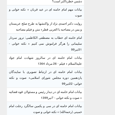
دشمن خطرناکتر است؟
بیانات مهم امام خامنه ای در عید قربان + نکته خوانی و
صوت
روایت دکتر احمدی نژاد از واکنشها به طرح صلح عربستان
و یمن در مصاحبه با العربی قطر+ متن و فیلم مصاحبه
امام خامنه ای خطاب به مصطفی الکاظمی: ترور سردار
سلیمانی را هرگز فراموش نمی کنیم + نکته خوانی -
31تیر99
بیانات امام خامنه ای در سالروز شهادت امام جواد
علیه‌السلام + فیلم - 26 مرداد 1364
بیانات امام خامنه ای در ارتباط تصویری با نمایندگان
یازدهمین دوره مجلس شورای اسلامی+ صوت و نکته
خوانی- 22تیر99
بیانات امام خامنه ای در دیدار رئیس و مسئولان قوه قضائیه
+ صوت و نکته خوانی - 7تیر1399
بیانات امام خامنه ای در سی و یکمین سالگرد رحلت امام
خمینی (رحمه‌الله) + نکته خوانی و صوت