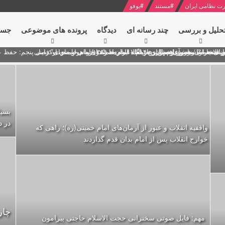
ت نظامی ایران
#
مستند
#
یوفو
حلیل و بررسی
چند رسانه ای
دیدگاه‌
پرونده های موضوعی
جست
ل پنجم: حفظ عزّت و کرامت انقلابی
ای به مناسبت آغاز سال ۱۴۰۰
 انتخابات ریاست جمهوری از نگاه امام خامنه ای
 در سخنرانی نوروزی خطاب به ملت ایران + نکته خوانی و صوت
بد محمود منصور افسر ارشد اطلاعات مصر درباره هواپیمای اوکراینی
بسیا
در د
واقفیه‌ انقلاب و عبور از آرمان‌های امام خمینی(ره)؛ راهی که
خوارج انقلاب پس از امام بدان قدم گذاردند
چار
مهم: فایل صوتی سخنرانی حجت الاسلام حاجتی پیرامون