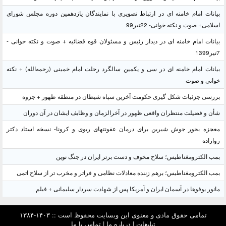
بیانات امام خامنه ای در ارتباط تصویری با نمایندگان یازدهمین دوره مجلس شورای
اسلامی+ صوت و نکته خوانی- 22تیر99
بیانات امام خامنه ای در دیدار رئیس و مسئولان قوه قضائیه + صوت و نکته خوانی -
7تیر1399
بیانات امام خامنه ای در سی و یکمین سالگرد رحلت امام خمینی (رحمه‌الله) + نکته
خوانی و صوت
بررسی جزئیات شکل گیری حکومت آخرین سپاه شیطان در منطقه ظهور + جزوه
شأن و فضیلت منتظران واقعی ظهور در آخرالزمان و وظایف ایشان در آن دوران
معجزه بخور جوش شیرین برای درمان عفونتهای ریوی و کرونا- نسخه استاد دکتر
روازاده
بمب الکترومغناطیس؛ سلاح مخوف و دست برتر ایران در جنگ نوین
بمب الکترومغناطیس؛ برهم زننده معادلات نظامی و فراتر و مخرب تر از سلاح اتمی
مانور یوفوها در آسمان ایران و آمریکا پس از شهادت سردار سلیمانی + فیلم
تمامی حقوق مادی و معنوی این وبسایت محفوظ است :: ۱۴۰۳-۱۳۸۴
تبلیغات
|
درباره ما
|
تماس با ما