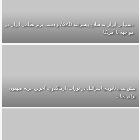
دستیابی ایران به سلاح پیشرفته A2AD و دست برتر نظامی ایران در
مواجهه با آمریکا
پیش بینی نابودی اسرائیل در تورات/ آرماگدون، آخرین حربه صهیون
برای نجات