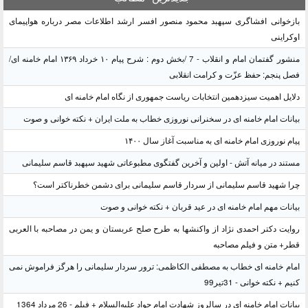
بازخوانی افشاگری سپهبد محمود منصور افسر ارشد اطلاعات مصر درباره هواپیمای
اوکراینی
منشور گفتمان امام و انقلاب - 7 /بخش دوم : شرح پیام ۱۰ خرداد ۱۳۶۹ امام خامنه ای/
فصل پنجم: حفظ عزّت و کرامت انقلابی
دلایل اهمیت سیزدهمین انتخابات ریاست جمهوری از نگاه امام خامنه ای
بیانات امام خامنه ای در سخنرانی نوروزی خطاب به ملت ایران + نکته خوانی و صوت
پیام نوروزی امام خامنه ای به مناسبت آغاز سال ۱۴۰۰
مستند در میانه آتش - اولین و آخرین گفتگوی مطبوعاتی شهید سپهبد قاسم سلیمانی
چرا شهید قاسم سلیمانی از سردار قاسم سلیمانی برای دشمن خطرناکتر است؟
بیانات مهم امام خامنه ای در عید قربان + نکته خوانی و صوت
روایت دکتر احمدی نژاد از واکنشها به طرح صلح عربستان و یمن در مصاحبه با العربی
قطر+ متن و فیلم مصاحبه
امام خامنه ای خطاب به مصطفی الکاظمی: ترور سردار سلیمانی را هرگز فراموش نمی
کنیم + نکته خوانی - 31تیر99
بیانات امام خامنه ای در سالروز شهادت امام جواد علیه‌السلام + فیلم - 26 مرداد 1364