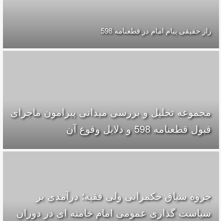
راز حقیقی پیام امام در قطعنامه 598
مجموعه تحلیل و بررسی میدانی پیرامون ماجرای
قبول قطعنامه 598 و دلایل وقوع آن
جزوه سیاق حکمرانی ولی فقیه؛ درآمدی بر
سیاست گذاری عمومی امام خامنه ای در دوران