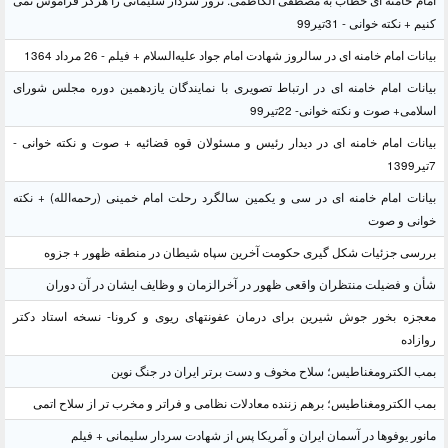
امام خامنه ای خطاب به مصطفی الکاظمی: ترور سردار سلیمانی را هرگز فراموش نمی
کنیم + نکته خوانی - 31تیر99
بیانات امام خامنه ای در سالروز شهادت امام جواد علیه‌السلام + فیلم - 26 مرداد 1364
بیانات امام خامنه ای در ارتباط تصویری با نمایندگان یازدهمین دوره مجلس شورای
اسلامی+ صوت و نکته خوانی- 22تیر99
بیانات امام خامنه ای در دیدار رئیس و مسئولان قوه قضائیه + صوت و نکته خوانی -
7تیر1399
بیانات امام خامنه ای در سی و یکمین سالگرد رحلت امام خمینی (رحمه‌الله) + نکته
خوانی و صوت
بررسی جزئیات شکل گیری حکومت آخرین سپاه شیطان در منطقه ظهور + جزوه
شأن و فضیلت منتظران واقعی ظهور در آخرالزمان و وظایف ایشان در آن دوران
معجزه بخور جوش شیرین برای درمان عفونتهای ریوی و کرونا- نسخه استاد دکتر
روازاده
بمب الکترومغناطیس؛ سلاح مخوف و دست برتر ایران در جنگ نوین
بمب الکترومغناطیس؛ برهم زننده معادلات نظامی و فراتر و مخرب تر از سلاح اتمی
مانور یوفوها در آسمان ایران و آمریکا پس از شهادت سردار سلیمانی + فیلم