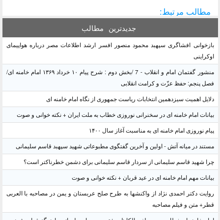
مطالب مرتبط:
جدیدترین
مطالب
بازخوانی افشاگری سپهبد محمود منصور افسر ارشد اطلاعات مصر درباره هواپیمای
اوکراینی
منشور گفتمان امام و انقلاب - 7 /بخش دوم : شرح پیام ۱۰ خرداد ۱۳۶۹ امام خامنه ای/
فصل پنجم: حفظ عزّت و کرامت انقلابی
دلایل اهمیت سیزدهمین انتخابات ریاست جمهوری از نگاه امام خامنه ای
بیانات امام خامنه ای در سخنرانی نوروزی خطاب به ملت ایران + نکته خوانی و صوت
پیام نوروزی امام خامنه ای به مناسبت آغاز سال ۱۴۰۰
مستند در میانه آتش - اولین و آخرین گفتگوی مطبوعاتی شهید سپهبد قاسم سلیمانی
چرا شهید قاسم سلیمانی از سردار قاسم سلیمانی برای دشمن خطرناکتر است؟
بیانات مهم امام خامنه ای در عید قربان + نکته خوانی و صوت
روایت دکتر احمدی نژاد از واکنشها به طرح صلح عربستان و یمن در مصاحبه با العربی
قطر+ متن و فیلم مصاحبه