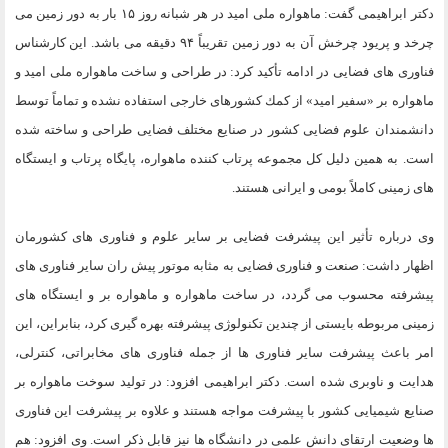
دكتر ابراهيمى گفت: ماهواره ملى اميد در هر شبانه روز ۱۵ بار به دور زمين مى
چرخد و پريود چرخش آن به دور زمين تقريباً ۹۴ دقيقه مى باشد. اين كارشناس
فناورى هاى فضايى در ادامه تأكيد كرد: در طراحى و ساخت ماهواره ملى اميد و
ماهواره بر «سفير اميد» از كمك كشورهاى خارجى استفاده نشده و تماماً توسط
دانشمندان علوم فضايى كشور در صنايع مختلف فضايى طراحى و ساخته شده
است. به همين دليل كل مجموعه پرتاب كننده ماهواره، پايگاه پرتاب و ايستگاه
هاى زمينى كاملاً بومى و ايرانى هستند.
وى درباره تأثير اين پيشرفت فضايى بر ساير علوم و فناورى هاى كشورمان
اظهار داشت: صنعت و فناورى فضايى به مثابه موتور پيش ران ساير فناورى هاى
پيشرفته محسوب مى گردد، در ساخت ماهواره و ماهواره بر و ايستگاه هاى
زمينى مربوطه بايستى از چندين تكنولوژى پيشرفته بهره گيرى كرد، بنابراين، اين
امر باعث پيشرفت ساير فناورى ها از جمله فناورى هاى مخابراتى، كنترلى،
هدايت و ناوبرى شده است. دكتر ابراهيمى افزود: در توليد سوخت ماهواره بر
صنايع شيميايى كشور با پيشرفت مواجه هستند و علاوه بر پيشرفت اين فناورى
ها وضعيت ارتقاى دانش علمى در دانشگاه ها نيز قابل ذكر است. وى افزود: هم