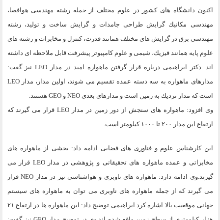
اكنون دانشگاه هاى كشور در علوم مختلف از جمله رشته مهندسى هوافضا،
مهندسى مكانيك گرايش طراحى جامدات و گرايش ساخت و توليد، رشته
مهندسى برق در گرايش هاى مختلف همانند قدرت، كنترل و مخابرات و رشته هاى
علوم پايه همانند فيزيك، شيمى و علوم كامپيوتر پيشرفت قابل ملاحظه اى داشته
اند. دكتر ابراهيمى درباره قرار گرفتن ماهواره اميد در مدار LEO نيز گفت:
مدارهاى ماهواره به سه دسته عمده تقسيم مى شوند، اولين مدار، مدار LEO
است كه مدار نزديك به زمين است و مدارهاى بعدى NEO و GEO هستند.
وى افزود: ماهواره هاى سنجش از دور زمين در مدار LEO قرار مى گيرند كه
ارتفاع اين مدار ۲۰۰ تا ۱۰۰۰ كيلومتر است.
اين كارشناس علوم و فناورى هاى فضايى ادامه داد: بخشى از ماهواره هاى
مخابراتى و عمده ماهواره هاى تحقيقاتى و پژوهشى در مدار LEO قرار مى
گيرند.وى ادامه دارد: ماهواره هاى ناوبرى و هواشناسى نيز در مدار NEO قرار
مى گيرند كه از جمله ماهواره هاى ناوبرى مى توان به ماهواره هاى سيستم
جهانى موقعيت بالا اشاره كرد.ابراهيمى توضيح داد: اين ماهواره ها در ارتفاع ۲۱
هزار كيلومترى از سطح زمين واقع شده اند.وى در توضيح مدار GEO نيز گفت: