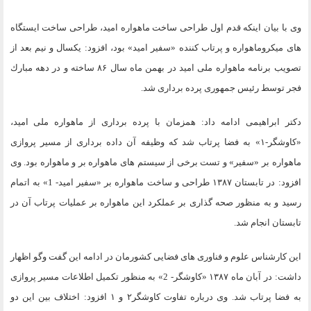
وى با بيان اينكه قدم اول طراحى ساخت ماهواره اميد، طراحى ساخت ايستگاه
هاى ميكروماهواره و پرتاب كننده «سفير اميد» بود، افزود: يكسال و نيم بعد از
تصويب برنامه ماهواره ملى اميد در بهمن ماه سال ۸۶ ساخته و در دهه مبارك
فجر توسط رئيس جمهورى پرده بردارى شد.
دكتر ابراهيمى ادامه داد: همزمان با پرده بردارى از ماهواره ملى اميد،
«كاوشگر-۱» به فضا پرتاب شد كه وظيفه آن داده بردارى از مسير پروازى
ماهواره بر «سفير» و تست برخى از سيستم هاى ماهواره بر و ماهواره بود. وى
افزود: در تابستان ۱۳۸۷ طراحى و ساخت ماهواره بر «سفير اميد- 1» به اتمام
رسيد و به منظور صحه گذارى بر عملكرد اين ماهواره بر عمليات پرتاب آن در
تابستان انجام شد.
اين كارشناس علوم و فناورى هاى فضايى كشورمان در ادامه اين گفت وگو اظهار
داشت: در آبان ماه ۱۳۸۷ «كاوشگر- 2» به منظور تكميل اطلاعات مسير پروازى
به فضا پرتاب شد. وى درباره تفاوت كاوشگر۲ و ۱ افزود: اختلاف بين اين دو