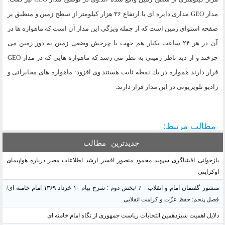
مدار GEO مدارى دايره اى با ارتفاع ۳۶ هزار كيلومتر از سطح زمين و منطبق بر
صفحه استواى زمين است كه از جمله ويژگى اين مدار آن است كه ماهواره ها در
آن در هر ۲۴ ساعت يكبار هم جهت با چرخش وضعى زمين به دور زمين مى
چرخند و از ديد ناظر زمينى به نظر مى رسد كه ماهواره هايى كه در مدار GEO
قرار دارند همواره در يك نقطه ثابت هستند.وى افزود: ماهواره هاى مخابراتى و
راديو تلويزيونى در اين مدار قرار دارند.
مطالب مرتبط:
جدیدترین
مطالب
بازخوانی افشاگری سپهبد محمود منصور افسر ارشد اطلاعات مصر درباره هواپیمای
اوکراینی
منشور گفتمان امام و انقلاب - 7 /بخش دوم : شرح پیام ۱۰ خرداد ۱۳۶۹ امام خامنه ای/
فصل پنجم: حفظ عزّت و کرامت انقلابی
دلایل اهمیت سیزدهمین انتخابات ریاست جمهوری از نگاه امام خامنه ای