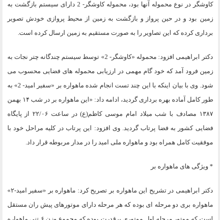
كاوشگر در نوع محموله آنها بود، محموله كاوشگر- 2 داراى سيستم بازگشت به
زمين بود و در حين پرواز و بازگشت به زمين از محيط پروازى خودش تصوير
بردارى كرده كه اين تصاوير را به صورت مستقيم به زمين ارسال كرده است.
دكتر ابراهيمى افزود: محموله «كاوشگر- 2» توسط سيستم چندگانه چتر نجات به
زمين فرود آمد كه خود گام مهمى در ارزيابى محموله هاى فضايى محسوب مى
شود. وى با بيان اينكه با اين چند تست انجام شده ماهواره بر «سفير اميد- 2» به
طور كامل آماده بهره بردارى گرديد، ادامه داد: «اين ماهواره بر در شب ۱۴ بهمن
۱۳۸۷ مصادف با شب ميلاد امام موسى كاظم(ع) در ساعت ۲۲‎/۰۶ از پايگاه
فضايى كشور به فضا پرتاب گرديد. وى افزود: اين پرتاب در كليه مراحل خود با
موفقيت كامل همراه بود و ماهواره ملى اميد را در مدار مربوطه قرار داد.
* ويژگى هاى ماهواره بر
دكتر ابراهيمى در تشريح اين ماهواره بر تصريح كرد: ماهواره بر «سفير اميد-۲»
ماهواره برى دو مرحله اى بوده كه هر مرحله داراى موتورهاى پيش ران مستقل
است كه موتور مرحله اول موتورى پرقدرت بوده كه مجموع وزن ۶ تنى ماهواره