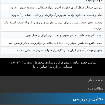
بررسی جزئیات شکل گیری حکومت آخرین سپاه شیطان در منطقه ظهور + جزوه
شأن و فضیلت منتظران واقعی ظهور در آخرالزمان و وظایف ایشان در آن دوران
معجزه بخور جوش شیرین برای درمان عفونتهای ریوی و کرونا- نسخه استاد دکتر
روازاده
بمب الکترومغناطیس؛ سلاح مخوف و دست برتر ایران در جنگ نوین
بمب الکترومغناطیس؛ برهم زننده معادلات نظامی و فراتر و مخرب تر از سلاح اتمی
مانور یوفوها در آسمان ایران و آمریکا پس از شهادت سردار سلیمانی + فیلم
تمامی حقوق مادی و معنوی این وبسایت محفوظ است :: ۱۴۰۳-۱۳۸۴
تبلیغات
|
درباره ما
|
تماس با ما
صفحه اصلی
مطالب ویژه
تحلیل و بررسی