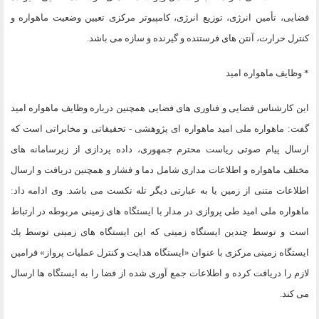
فضايى، تأمين انرژى، توزيع انرژى، كامپيوتر مركزى تعيين وضعيت ماهواره و
كنترل حرارت، آنتن هاى فرستنده و گيرنده و سازه مى باشد.
* وظايف ماهواره اميد
اين كارشناس فضايى و فناورى هاى فضايى همچنين درباره وظايف ماهواره اميد
گفت: ماهواره ملى اميد ماهواره اى پژوهشى - تحقيقاتى و مخابراتى است كه
ارسال پيام صوتى رياست محترم جمهورى، داده پردازى از زيرسامانه هاى
مختلف ماهواره و اطلاعات مدارى شامل دما و فشار و همچنين دريافت و ارسال
اطلاعات متنى از زمين يا به عبارتى ديگر تله تكست مى باشد. وى ادامه داد:
ماهواره ملى اميد طى پروازى در مدار با ايستگاه هاى زمينى مربوطه در ارتباط
است و توسط چندين ايستگاه زمينى كه اين ايستگاه هاى زمينى توسط يك
ايستگاه زمينى مركزى با عنوان «ايستگاه هدايت و كنترل عمليات پرواز» فرامين
لازم را دريافت كرده و اطلاعات جمع آورى شده از فضا را به ايستگاه ها ارسال
مى كند.