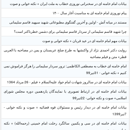
بیانات امام خامنه ای در سخنرانی نوروزی خطاب به ملت ایران + نکته خوانی و صوت
پیام نوروزی امام خامنه ای به مناسبت آغاز سال ۱۴۰۰
مستند در میانه آتش - اولین و آخرین گفتگوی مطبوعاتی شهید سپهبد قاسم سلیمانی
چرا شهید قاسم سلیمانی از سردار قاسم سلیمانی برای دشمن خطرناکتر است؟
بیانات مهم امام خامنه ای در عید قربان + نکته خوانی و صوت
روایت دکتر احمدی نژاد از واکنشها به طرح صلح عربستان و یمن در مصاحبه با العربی
قطر+ متن و فیلم مصاحبه
امام خامنه ای خطاب به مصطفی الکاظمی: ترور سردار سلیمانی را هرگز فراموش نمی
کنیم + نکته خوانی - 31تیر99
بیانات امام خامنه ای در سالروز شهادت امام جواد علیه‌السلام + فیلم - 26 مرداد 1364
بیانات امام خامنه ای در ارتباط تصویری با نمایندگان یازدهمین دوره مجلس شورای
اسلامی+ صوت و نکته خوانی- 22تیر99
بیانات امام خامنه ای در دیدار رئیس و مسئولان قوه قضائیه + صوت و نکته خوانی -
7تیر1399
بیانات امام خامنه ای در سی و یکمین سالگرد رحلت امام خمینی (رحمه‌الله) + نکته
خوانی و صوت