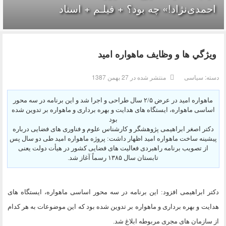
احمدی‌نژاد!» چه بود؟ + فیلـم + اسناد
ويژگي ها و وظايف ماهواره اميد
دسته:
سیاسی
منتشر شده در 27 بهمن 1387
ماهواره اميد در عرض ۲‎/۵ سال طراحى و اجرا شد و اين برنامه در سه محور
اساسى ماهواره، ايستگاه هاى هدايت و بهره بردارى و ماهواره بر تدوين شده
بود
دكتر اصغر ابراهيمى پژوهشگر و كارشناس علوم و فناورى هاى فضايى درباره
پيشينه ساخت ماهواره اميد اظهار داشت: پروژه ماهواره اميد طى دو سال پس
از تصويب برنامه راهبردى فعاليت هاى فضايى كشور در هيأت دولت يعنى
تابستان سال ۱۳۸۵ رسماً آغاز شد.
دكتر ابراهيمى افزود: اين برنامه در سه محور اساسى ماهواره، ايستگاه هاى
هدايت و بهره بردارى و ماهواره بر تدوين شده بود كه اين موضوعات به هر كدام
از سازمان هاى مجرى مربوطه ابلاغ شد.