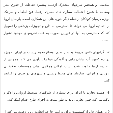
سلامت، و همچنین طرحهای مشترک ازجمله پیشبرد حفاظت از حقوق بشر
ومقابله با شیوع احتمالی بیماری های مسری ازقبیل فلج اطفال و سرخک
بویژه درمیان کودکان ازجمله دیگر حوزه های این همکاری است. پارلمان اروپا
از اتحادیه اروپا می خواهد تا دسترسی به دارو و تجهیزات پزشکی را تسهیل
کند که دسترسی به آنها در غیراین صورت به علت تحریمهای موجود دشوار
است.
7- نگرانیهای خاص مربوط به بدتر شدن اوضاع محیط زیست در ایران به ویژه
درباره کمبود آب، بیابان زایی و آلودگی هوا را یادآوری می کند. همچنین از
اتحادیه اروپا دعوت شده است امکان همکاری میان موسسات تحقیقاتی
اروپایی و ایرانی، سازمان های محیط زیستی و شهرهای دو طرف را فراهم
کند.
8- اهمیت تجارت با ایران برای بسیاری از شرکتهای متوسط اروپایی را ذکر و
تاکید می کند چنین تجارتی باید به طور مثبت به اجرای طرح اقدام کمک کند.
9-در همان حال از کمیسیون و اداره امور خارجه اتحادیه اروپا دعوت می کند از