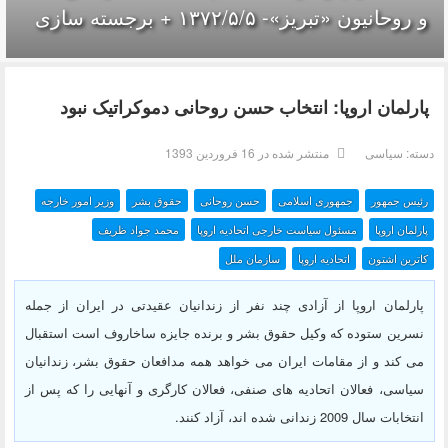
و روحانیون «تبریز»- ۱۳۷۲/۵/۵ + برجسته سازی
پارلمان اروپا: انتخاب حسن روحانی دموکراتیک نبود
دسته:
سیاسی
منتشر شده در 16 فروردين 1393
رئیس جمهور
جمهوری اسلامی
حسن روحانی
حقوق بشر
وزیر امور خارجه
پارلمان اروپا
مسئول سیاست خارجی اتحادیه اروپا
محمد جواد ظریف
کاترین اشتون
اتحادیه اروپا
سازمان ملل
پارلمان اروپا از آزادی چند نفر از زندانیان عقیدتی در ایران از جمله
نسرین ستوده که وکیل حقوق بشر و برنده جایزه ساخاروف است استقبال
می کند و از مقامات ایران می خواهد همه مدافعان حقوق بشر، زندانیان
سیاسی، فعالان اتحادیه های صنفی، فعالان کارگری و آنهایی را که پس از
انتخابات سال 2009 زندانی شده اند، آزاد کنند.