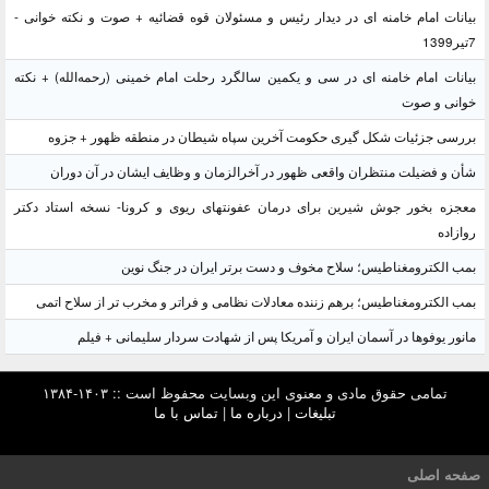
بیانات امام خامنه ای در دیدار رئیس و مسئولان قوه قضائیه + صوت و نکته خوانی -
7تیر1399
بیانات امام خامنه ای در سی و یکمین سالگرد رحلت امام خمینی (رحمه‌الله) + نکته
خوانی و صوت
بررسی جزئیات شکل گیری حکومت آخرین سپاه شیطان در منطقه ظهور + جزوه
شأن و فضیلت منتظران واقعی ظهور در آخرالزمان و وظایف ایشان در آن دوران
معجزه بخور جوش شیرین برای درمان عفونتهای ریوی و کرونا- نسخه استاد دکتر
روازاده
بمب الکترومغناطیس؛ سلاح مخوف و دست برتر ایران در جنگ نوین
بمب الکترومغناطیس؛ برهم زننده معادلات نظامی و فراتر و مخرب تر از سلاح اتمی
مانور یوفوها در آسمان ایران و آمریکا پس از شهادت سردار سلیمانی + فیلم
تمامی حقوق مادی و معنوی این وبسایت محفوظ است :: ۱۴۰۳-۱۳۸۴
تبلیغات
|
درباره ما
|
تماس با ما
صفحه اصلی