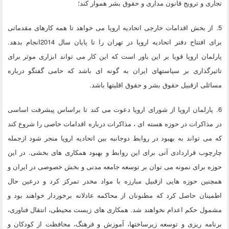
تجاری و ترویج قانون مداری و حقوق بشر هموار کند؛
5. از بخش اقدامات خارجی اتحادیه اروپا می خواهد تا همه کارهای مقدماتی
برای افتتاح دفتر اتحادیه اروپا در تهران را تا پایان سال 2014انجام بدهد.
پارلمان اروپا قویا بر این باور است که این کار می تواند ابزاری موثر برای
تاثیرگذاری بر سیاستهای ایران به گونه ای باشد که حامی گفتگو درباره
مسائلی ازقبیل حقوق بشر و حقوق اقلیتها باشد.
6. پارلمان اروپا از شورای اروپا دعوت می کند تا براساس پیشرفت اساسی
در مذاکرات در حوزه هسته ای ، مذاکرات درباره اقدامات خاصی را شروع کند
که می تواند به بهبود در روابط دوجانبه بین اتحادیه اروپا منجر شود ازجمله
چارچوب قراردادی آتی برای این روابط و بهبود همکاری های بخشی. در این
حوزه برای نمونه می توان بر توسعه جامعه مدنی و بخش خصوصی در ایران و
همچنین حوزه هایی ازقبیل مبارزه با مواد مخدر تمرکز کرد و درعین حال
اطمینان حاصل کرد که مظنونان از محاکمه عادلانه برخوردار خواهند بود و
مشمول حکم اعدام نخواهند شد. همکاری های زیست محیطی، انتقال فناوری،
برنامه ریزی و توسعه زیرساختها، آموزش و فرهنگ، محافظت از کودکان و