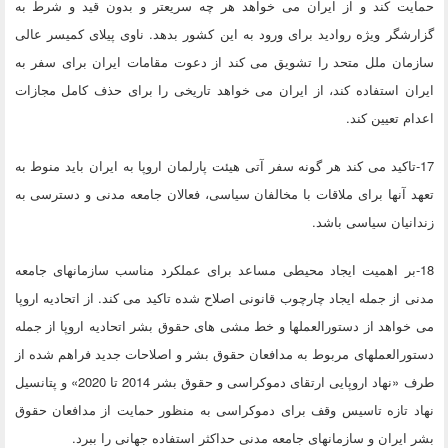
حمایت کند و از ایران می خواهد هر چه سریعتر و بدون قید و شرط به
گزارشگر ویژه روادید برای ورود به این کشور بدهد. ناوی پیلای کمیسر عالی
سازمان ملل متحد را تشویق می کند از دعوت مقامات ایران برای سفر به
ایران استفاده کند، از ایران می خواهد تاریخی را برای حذف کامل مجازات
اعدام تعیین کند.
17-تاکید می کند هر گونه سفر آتی هیئت پارلمان اروپا به ایران باید منوط به
تعهد آنها برای ملاقات با مخالفان سیاسی، فعالان جامعه مدنی و دسترسی به
زندانیان سیاسی باشد.
18-بر اهمیت ایجاد محیطی مساعد برای عملکرد مناسب سازمانهای جامعه
مدنی از جمله ایجاد چارچوب قانونی اصلاح شده تاکید می کند. از اتحادیه اروپا
می خواهد از دستورالعملها و خط مشی های حقوق بشر اتحادیه اروپا از جمله
دستورالعملهای مربوط به مدافعان حقوق بشر و اصلاحات جدید فراهم شده از
طرف «نهاد اروپایی ارتقای دموکراسی و حقوق بشر 2014 تا 2020» و پتانسیل
نهاد تازه تاسیس وقف برای دموکراسی به منظور حمایت از مدافعان حقوق
بشر ایران و سازمانهای جامعه مدنی حداکثر استفاده جهانی را ببرد.