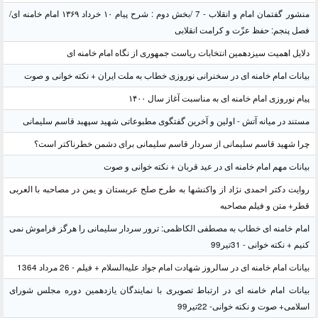
منشور گفتمان امام و انقلاب - 7 /بخش دوم : شرح پیام ۱۰ خرداد ۱۳۶۹ امام خامنه ای/
فصل پنجم: حفظ عزّت و کرامت انقلابی
دلایل اهمیت سیزدهمین انتخابات ریاست جمهوری از نگاه امام خامنه ای
بیانات امام خامنه ای در سخنرانی نوروزی خطاب به ملت ایران + نکته خوانی و صوت
پیام نوروزی امام خامنه ای به مناسبت آغاز سال ۱۴۰۰
مستند در میانه آتش - اولین و آخرین گفتگوی مطبوعاتی شهید سپهبد قاسم سلیمانی
چرا شهید قاسم سلیمانی از سردار قاسم سلیمانی برای دشمن خطرناکتر است؟
بیانات مهم امام خامنه ای در عید قربان + نکته خوانی و صوت
روایت دکتر احمدی نژاد از واکنشها به طرح صلح عربستان و یمن در مصاحبه با العربی
قطر+ متن و فیلم مصاحبه
امام خامنه ای خطاب به مصطفی الکاظمی: ترور سردار سلیمانی را هرگز فراموش نمی
کنیم + نکته خوانی - 31تیر99
بیانات امام خامنه ای در سالروز شهادت امام جواد علیه‌السلام + فیلم - 26 مرداد 1364
بیانات امام خامنه ای در ارتباط تصویری با نمایندگان یازدهمین دوره مجلس شورای
اسلامی+ صوت و نکته خوانی- 22تیر99