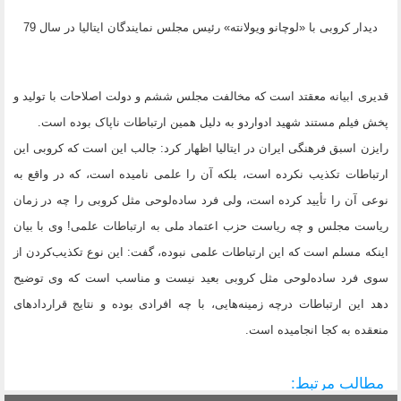
دیدار کروبی با «لوچانو ویولانته» رئیس مجلس نمایندگان ایتالیا در سال 79
قدیری ابیانه معقتد است که مخالفت مجلس ششم و دولت اصلاحات با تولید و
پخش فیلم مستند شهید ادواردو به دلیل همین ارتباطات ناپاک بوده است.
رایزن اسبق فرهنگی ایران در ایتالیا اظهار کرد: جالب این است که کروبی این
ارتباطات تکذیب نکرده است، بلکه آن را علمی نامیده است، که در واقع به
نوعی آن را تأیید کرده است، ولی فرد ساده‌لوحی مثل کروبی را چه در زمان
ریاست مجلس و چه ریاست حزب اعتماد ملی به ارتباطات علمی! وی با بیان
اینکه مسلم است که این ارتباطات علمی نبوده، گفت: این نوع تکذیب‌کردن از
سوی فرد ساده‌لوحی مثل کروبی بعید نیست و مناسب است که وی توضیح
دهد این ارتباطات درچه زمینه‌هایی، با چه افرادی بوده و نتایج قراردادهای
منعقده به کجا انجامیده است.
مطالب مرتبط: