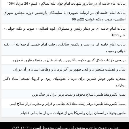
بیانات امام خامنه ای در سالروز شهادت امام جواد علیه‌السلام + فیلم - 26 مرداد 1364
بیانات امام خامنه ای در ارتباط تصویری با نمایندگان یازدهمین دوره مجلس شورای
اسلامی+ صوت و نکته خوانی- 22تیر99
بیانات امام خامنه ای در دیدار رئیس و مسئولان قوه قضائیه + صوت و نکته خوانی -
7تیر1399
بیانات امام خامنه ای در سی و یکمین سالگرد رحلت امام خمینی (رحمه‌الله) + نکته
خوانی و صوت
بررسی جزئیات شکل گیری حکومت آخرین سپاه شیطان در منطقه ظهور + جزوه
شأن و فضیلت منتظران واقعی ظهور در آخرالزمان و وظایف ایشان در آن دوران
معجزه بخور جوش شیرین برای درمان عفونتهای ریوی و کرونا- نسخه استاد دکتر
روازاده
بمب الکترومغناطیس؛ سلاح مخوف و دست برتر ایران در جنگ نوین
بمب الکترومغناطیس؛ برهم زننده معادلات نظامی و فراتر و مخرب تر از سلاح اتمی
مانور یوفوها در آسمان ایران و آمریکا پس از شهادت سردار سلیمانی + فیلم
تمامی حقوق مادی و معنوی این وبسایت محفوظ است :: ۱۴۰۳-۱۳۸۴