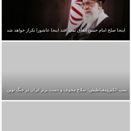
اينجا صلح امام حسن اتفاق نمى افتد اينجا عاشورا تكرار خواهد شد
بمب الکترومغناطیس؛ سلاح مخوف و دست برتر ایران در جنگ نوین