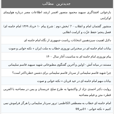
جدیدترین
مطالب
بازخوانی افشاگری سپهبد محمود منصور افسر ارشد اطلاعات مصر درباره هواپیمای
اوکراینی
منشور گفتمان امام و انقلاب - 7 /بخش دوم : شرح پیام ۱۰ خرداد ۱۳۶۹ امام خامنه ای/
فصل پنجم: حفظ عزّت و کرامت انقلابی
دلایل اهمیت سیزدهمین انتخابات ریاست جمهوری از نگاه امام خامنه ای
بیانات امام خامنه ای در سخنرانی نوروزی خطاب به ملت ایران + نکته خوانی و صوت
پیام نوروزی امام خامنه ای به مناسبت آغاز سال ۱۴۰۰
مستند در میانه آتش - اولین و آخرین گفتگوی مطبوعاتی شهید سپهبد قاسم سلیمانی
چرا شهید قاسم سلیمانی از سردار قاسم سلیمانی برای دشمن خطرناکتر است؟
بیانات مهم امام خامنه ای در عید قربان + نکته خوانی و صوت
روایت دکتر احمدی نژاد از واکنشها به طرح صلح عربستان و یمن در مصاحبه با العربی
قطر+ متن و فیلم مصاحبه
امام خامنه ای خطاب به مصطفی الکاظمی: ترور سردار سلیمانی را هرگز فراموش نمی
کنیم + نکته خوانی - 31تیر99