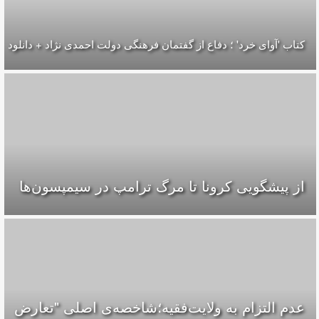
کتاب 'آوای خرد' ؛ دفاع از گفتمان فرهنگی دولت احمدی نژاد + دانلود
از پیشگویی کرونا تا مرگ ترامپ در سیمپسون‌ها
عدم التزام به ولایت‌فقیه؛شاخصه‌ی اصلی "تعارض