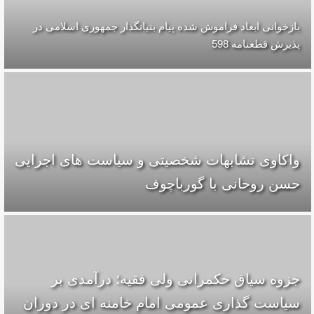
بازخوانی ابعاد فراموش شده پیام بنیانگذار جمهوری اسلامی در
پذیرش قطعنامه 598
واکاوی تشابهات شخصیتی و سیاست های اجرایی
حسن روحانی با گورباچوف
جزوه سیاق حکمرانی ولی فقیه؛ درآمدی بر
سیاست گذاری عمومی امام خامنه ای در دوران