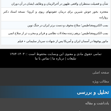
شأن و فضیلت منتظران واقعی ظهور در آخرالزمان و وظایف ایشان در آن دوران
معجزه بخور جوش شیرین برای درمان عفونتهای ریوی و کرونا- نسخه استاد دکتر
روازاده
بمب الکترومغناطیس؛ سلاح مخوف و دست برتر ایران در جنگ نوین
بمب الکترومغناطیس؛ برهم زننده معادلات نظامی و فراتر و مخرب تر از سلاح اتمی
مانور یوفوها در آسمان ایران و آمریکا پس از شهادت سردار سلیمانی + فیلم
تمامی حقوق مادی و معنوی این وبسایت محفوظ است :: ۱۴۰۳-۱۳۸۴
تبلیغات
|
درباره ما
|
تماس با ما
صفحه اصلی
مطالب ویژه
تحلیل و بررسی
یادداشت و مقاله