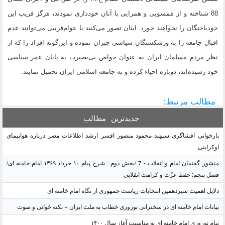
88 شناخته و از همسویی و همرایی با آنان خودداری نمودند، هرگز فریب این
خودباختگان را نخواهند خورد. اینان تصور می‌کنند با عوام‌فریبی می‌توانند عدم
اقبال جامعه را به ورشکستگان سیاسی جبران نموده و این‌گونه افراد را که از
نظر مردم مسلمان ایران به عنوان خواص بی‌بصیرت به پایان عمر سیاسی
خود رسیده‌اند، دوباره احیاء کرده و به جامعه اسلامی ایران تحمیل نمایند.
مطالب مرتبط:
جدیدترین
مطالب
بازخوانی افشاگری سپهبد محمود منصور افسر ارشد اطلاعات مصر درباره هواپیمای
اوکراینی
منشور گفتمان امام و انقلاب - 7 /بخش دوم : شرح پیام ۱۰ خرداد ۱۳۶۹ امام خامنه ای/
فصل پنجم: حفظ عزّت و کرامت انقلابی
دلایل اهمیت سیزدهمین انتخابات ریاست جمهوری از نگاه امام خامنه ای
بیانات امام خامنه ای در سخنرانی نوروزی خطاب به ملت ایران + نکته خوانی و صوت
پیام نوروزی امام خامنه ای به مناسبت آغاز سال ۱۴۰۰