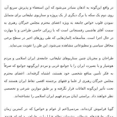
در واقع این‌گونه به اذهان متبادر می‌شود که این استعفاء و پذیرش سریع آن،
روی دوم یک سکه یا برگ دیگری از یک پروژه و سناریوی تبلیغاتی برای متمایل
نمودن قلوب خواص جامعه به ویژه‌ اعضای محترم مجلس خبرگان رهبری به
سمت آقای هاشمی رفسنجانی است که با زیرکی خاصی طراحی و با مهارت
در حال اجرا است. متأسفانه اِلمان‌هایی که طی روزهای اخیر در سطح برخی
محافل سیاسی و مطبوعاتی مشاهده می‌شود، این ظن را تقویت می‌نماید.
طراحان و مجریان چنین سناریو‌های تبلیغاتی، جامعه‌ی ایران اسلامی و مردم
هوشیار و با بصیرت ایران را با جوامع غربی و مردم این‌گونهد جوامع که صرفاً
به فکر تأمین منافع شخصی خود هستند، اشتباه گرفته‌اند. اعضای محترم
مجلس خبرگان رهبری از علما و فقهای برجسته اقصی نقاط ایران هستند که
تحت تأثیر این‌گونه القائات قرار نگرفته و بر طبق موازین شرعی و تخصصی
نظر خواهند داد. براستی اینان مردم فهیم ایران اسلامی را نشناخته‌اند.
گویا فراموش کرده‌اند، مردمی(اعم از عوام و خواص) که در کمترین زمان
ممکن طرفند‌های شیطانی دشمنان نظام ج.ا.ا را در طراحی و اجرای فتنه‌ی