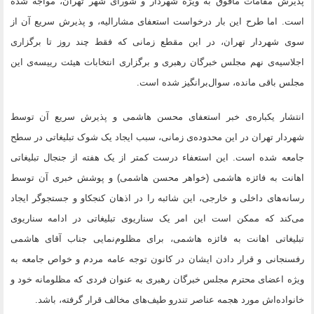
پذیرش مقامات مافوق به ویژه شهردار و شورای شهر تهران، مواجه شده
است. اما طرح این بار درخواست استعفای مشارالیه، و پذیرش سریع آن از
سوی شهردار تهران، در این مقطع زمانی که فقط چند روز تا برگزاری
اجلاسیه‌ی نهم مجلس خبرگان رهبری و برگزاری انتخابات هیئت رییسه‌ی این
مجلس باقی مانده، سوال‌برانگیز شده است.
انتشار یکباره‌ی خبر استعفای محسن هاشمی و پذیرش سریع آن توسط
شهردار تهران در این محدوده‌ی زمانی، سبب ایجاد یک شوک تبلیغاتی در سطح
جامعه شده است. این استعفاء درست کمتر از یک هفته از جنجال تبلیغاتی
اهانت به فائزه هاشمی (خواهر محسن هاشمی) و پوشش خبری آن توسط
رسانه‌های داخلی و خارجی، این شائبه را در اذهان کنجکاو و جستجو‌گر ایجاد
می‌کند که ممکن است این امر یک سناریوی تبلیغاتی در ادامه سناریوی
تبلیغاتی اهانت به فائزه هاشمی، برای مظلوم‌نمایی جناب آقای هاشمی
رفسنجانی و قرار دادن ایشان در کانون توجه عامه مردم و خواص جامعه به
ویژه اعضای محترم مجلس خبرگان رهبری به عنوان فردی که مظلومانه خود و
خانواده‌اش مورد هجمه عناصر تندرو طیف‌های مخالف قرار گرفته، باشد.