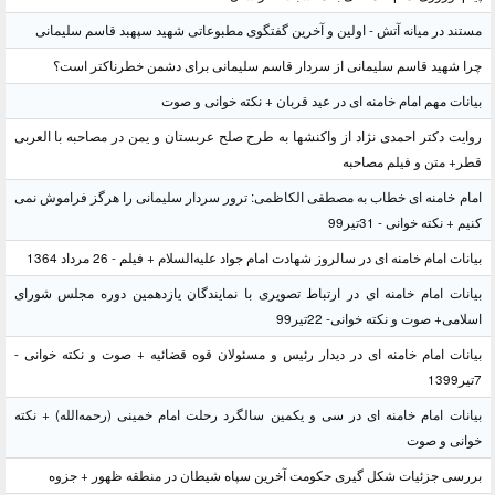
مستند در میانه آتش - اولین و آخرین گفتگوی مطبوعاتی شهید سپهبد قاسم سلیمانی
چرا شهید قاسم سلیمانی از سردار قاسم سلیمانی برای دشمن خطرناکتر است؟
بیانات مهم امام خامنه ای در عید قربان + نکته خوانی و صوت
روایت دکتر احمدی نژاد از واکنشها به طرح صلح عربستان و یمن در مصاحبه با العربی
قطر+ متن و فیلم مصاحبه
امام خامنه ای خطاب به مصطفی الکاظمی: ترور سردار سلیمانی را هرگز فراموش نمی
کنیم + نکته خوانی - 31تیر99
بیانات امام خامنه ای در سالروز شهادت امام جواد علیه‌السلام + فیلم - 26 مرداد 1364
بیانات امام خامنه ای در ارتباط تصویری با نمایندگان یازدهمین دوره مجلس شورای
اسلامی+ صوت و نکته خوانی- 22تیر99
بیانات امام خامنه ای در دیدار رئیس و مسئولان قوه قضائیه + صوت و نکته خوانی -
7تیر1399
بیانات امام خامنه ای در سی و یکمین سالگرد رحلت امام خمینی (رحمه‌الله) + نکته
خوانی و صوت
بررسی جزئیات شکل گیری حکومت آخرین سپاه شیطان در منطقه ظهور + جزوه