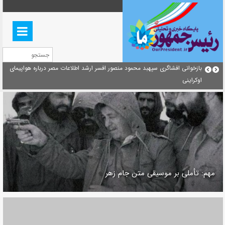
بازخوانی افشاگری سپهبد محمود منصور افسر ارشد اطلاعات مصر درباره هواپیمای
منشور گفتمان امام و انقلاب - 7 /بخش دوم : شرح پیام ۱۰ خرداد 
اوکراینی
ای/ فصل پنجم: حفظ عزّت و کرامت انقلابی
مهم: تأملی بر موسیقی متن جام زهر