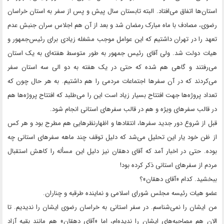
استان‌ها اتفاق می‌افتاد. البته تابستان سال پیش و پس از سفر به استان خراسان
رضوی، مصادف با ماه مبارک رمضان شد و بعد از آن هم اجلاس سران جنبش عدم
تعهد را در تهران داشتیم که این عوامل موجب مشغله زیادی برای رئیس‌جمهور و
هیات دولت شد. ولی آقای رئیس جمهور به طور متوسط هفته‌ای به یک استان
می‌رفتند و گاهی هم شده که حتی در یک هفته به دو الی سه استان سفر
می‌کردند که در آن سفرها اجتماعات مردمی را هم داشتیم. به هر حال چون که
تعداد پروژه‌ها جهت افتتاح بسیار زیاد است این را می‌طلبد که افتتاح پروژه‌ها هم
در قالب سفرهای ویژه و هم در قالب سفرهای استانی انجام شود.
قبل از شروع دور جدید سفرها، انتقادها و اظهارنظرهایی هم مطرح بود و هر کس
از ظن خود یار این تحلیل می‌شد که دلیل توقف چند ماهه سفرهای استانی چه
بوده. حتی در اخبار آمد که آقای دهقان نیز دلیل این مسأله را کاهش استقبال
مردم از سفرهای استانی ذکر کرده بود!
ببخشید. کدام «آقای دهقان»؟
عضو هیات رئیسه مجلس شورای اسلامی و نماینده طرقبه و چناران.
من ایشان را نمی‌شناسم. در سفر استانی به خراسان رضوی ایشان را ندیدیم. تا
الان هم مصاحبه‌های ایشان را ندیده‌ام، اما «آقای دهقان» هم مانند بقیه آزاد