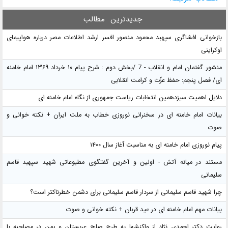
جدیدترین
مطالب
بازخوانی افشاگری سپهبد محمود منصور افسر ارشد اطلاعات مصر درباره هواپیمای
اوکراینی
منشور گفتمان امام و انقلاب - 7 /بخش دوم : شرح پیام ۱۰ خرداد ۱۳۶۹ امام خامنه
ای/ فصل پنجم: حفظ عزّت و کرامت انقلابی
دلایل اهمیت سیزدهمین انتخابات ریاست جمهوری از نگاه امام خامنه ای
بیانات امام خامنه ای در سخنرانی نوروزی خطاب به ملت ایران + نکته خوانی و
صوت
پیام نوروزی امام خامنه ای به مناسبت آغاز سال ۱۴۰۰
مستند در میانه آتش - اولین و آخرین گفتگوی مطبوعاتی شهید سپهبد قاسم
سلیمانی
چرا شهید قاسم سلیمانی از سردار قاسم سلیمانی برای دشمن خطرناکتر است؟
بیانات مهم امام خامنه ای در عید قربان + نکته خوانی و صوت
روایت دکتر احمدی نژاد از واکنشها به طرح صلح عربستان و یمن در مصاحبه با