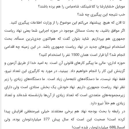
موبایل خشایارشا یا کلاشینکف شاه‌عباس را هم برده باشند؟
خب نتیجه این پیگیری چه شد؟
تا الان که هیچ. پیشنهاد می‌کنم این موضوع را از وزارت اطلاعات پیگیری کنید.
اگر موافق باشید، به بحث مسائل موجود در حوزه اجرایی شما یعنی نهاد ریاست
جمهوری هم بپردازیم. شاید بتوان گفت که هم‌اکنون جدی‌ترین مسأله، بحث
استخدام نیروهای جدید در نهاد ریاست جمهوری باشد. در این زمینه چه اقدامی
انجام شد؟ آیا قرار است همان 1500 نفر را استخدام کنید؟
حوزه اداری- مالی ما پیگیر کارهای قانونی آن است. به امید خدا از طریق آزمون و
گزینش این کار را انجام خواهیم داد. ببینید، در مورد به کارگیری این تعداد نیرو،
فقط نهاد نیست، ما دستگاه‌های تابعه‌مان زیاد است. ما دستگاه‌های زیادی را زیر
نظر نهاد ریاست جمهوری داریم. نهاد خودش یک بخش ستادی است ولی دارای
زیرمجموعه‌های متعددی است که تعداد زیادی از آن‌ها بازنشسته شده‌اند و تعداد
زیادی هم خلأ نیرو دارد.
در رابطه با بحث بودجه نهاد هم برخی معتقدند خیلی غیرمنطقی افزایش پیدا
کرده است! صحبت این است که سال پیش 377 میلیاردتومان بوده، ولی
امسال688 میلیاردتومان شده است!