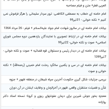
العربی قطر+ متن و فیلم مصاحبه
امام خامنه ای خطاب به مصطفی الکاظمی: ترور سردار سلیمانی را هرگز فراموش نمی
کنیم + نکته خوانی - 31تیر99
بیانات امام خامنه ای در سالروز شهادت امام جواد علیه‌السلام + فیلم - 26 مرداد 1364
بیانات امام خامنه ای در ارتباط تصویری با نمایندگان یازدهمین دوره مجلس شورای
اسلامی+ صوت و نکته خوانی- 22تیر99
بیانات امام خامنه ای در دیدار رئیس و مسئولان قوه قضائیه + صوت و نکته خوانی -
7تیر1399
بیانات امام خامنه ای در سی و یکمین سالگرد رحلت امام خمینی (رحمه‌الله) + نکته
خوانی و صوت
بررسی جزئیات شکل گیری حکومت آخرین سپاه شیطان در منطقه ظهور + جزوه
شأن و فضیلت منتظران واقعی ظهور در آخرالزمان و وظایف ایشان در آن دوران
معجزه بخور جوش شیرین برای درمان عفونتهای ریوی و کرونا- نسخه استاد دکتر
روازاده