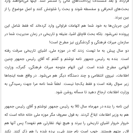
قرارداد و بعد مستندات پرداخت‌های مالی را منتشر کنند. اینها می‌خواهند وارد
بحث‌های انحرافی و سفسطه شوند و بحث را شلوغش کنند و اصل موضوع را از
بین ببرند.
این جریان‌ها به خود شما هم اتهامات فراوانی وارد کرده‌اند که فقط شامل این
پرونده نمی‌شود. بلکه بحث قاچاق اشیا، عتیقه و تاریخی در زمان مدیریت شما در
سازمان میراث فرهنگی و گردشگری نیز مطرح است!
دو سال پیش به ما تهمت زدند که در موزه ملی، اشیای تاریخی سرقت رفته
است. بنده به رئیس جمهور نامه نوشتم و گفتم که آقای رئیس جمهور چنین
اتهامی مطرح شده است. این اتهام متوجه میراث فرهنگی، گمرک، وزارت
اطلاعات، نیروی انتظامی و چند دستگاه دیگر هم می‌شود. در واقع همه اینجاها
زیر سوال رفته است و فقط یک‌جا نیست. لطفاً شما نامه مرا جهت رسیدگی به
وزارت اطلاعات ارجاع دهید تا مسأله روشن شود.
این نامه را بنده در مهرماه سال 90 به رئیس جمهور نوشتم و آقای رئیس جمهور
هم به وزیر اطلاعات ابلاغ کردند. به قول معروف مگر موزه ملی خانه خاله است که
خروار خروار اشیای تاریخی را ببرند و هیچ نهاد نظارتی هم نفهمد؟ پس آنها هم
الان متهم هستند. خوب است نام چند شیء برده شده را هم ذکر کنند. نکند