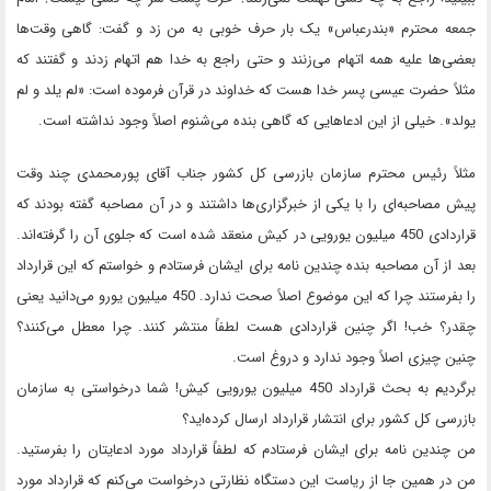
جمعه محترم «بندرعباس» یک بار حرف خوبی به من زد و گفت: گاهی وقت‌ها
بعضی‌ها علیه همه اتهام می‌زنند و حتی راجع به خدا هم اتهام زدند و گفتند که
مثلاً حضرت عیسی پسر خدا هست که خداوند در قرآن فرموده است: «لم یلد و لم
یولد». خیلی از این ادعاهایی که گاهی بنده می‌شنوم اصلاً وجود نداشته است.
مثلاً رئیس محترم سازمان بازرسی کل کشور جناب آقای پورمحمدی چند وقت
پیش مصاحبه‌ای را با یکی از خبرگزاری‌ها داشتند و در آن مصاحبه گفته بودند که
قراردادی 450 میلیون یورویی در کیش منعقد شده است که جلوی آن را گرفته‌اند.
بعد از آن مصاحبه بنده چندین نامه برای ایشان فرستادم و خواستم که این قرارداد
را بفرستند چرا که این موضوع اصلاً صحت ندارد. 450 میلیون یورو می‌دانید یعنی
چقدر؟ خب! اگر چنین قراردادی هست لطفاً منتشر کنند. چرا معطل می‌کنند؟
چنین چیزی اصلاً وجود ندارد و دروغ است.
برگردیم به بحث قرارداد 450 میلیون یورویی کیش! شما درخواستی به سازمان
بازرسی کل کشور برای انتشار قرارداد ارسال کرده‌اید؟
من چندین نامه برای ایشان فرستادم که لطفاً قرارداد مورد ادعایتان را بفرستید.
من در همین جا از ریاست این دستگاه نظارتی درخواست می‌کنم که قرارداد مورد