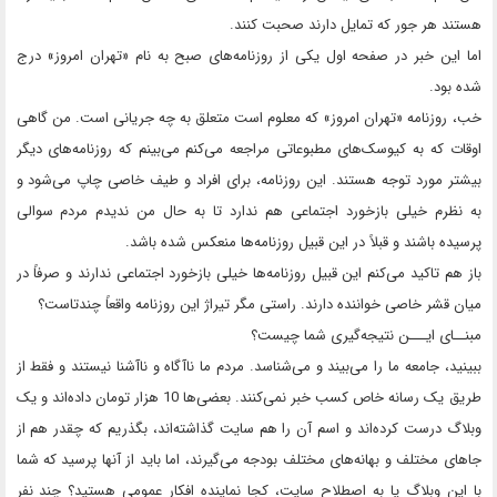
هستند هر جور که تمایل دارند صحبت کنند.
اما این خبر در صفحه اول یکی از روزنامه‌های صبح به نام «تهران امروز» درج
شده بود.
خب، روزنامه «تهران امروز» که معلوم است متعلق به چه جریانی است. من گاهی
اوقات که به کیوسک‌های مطبوعاتی مراجعه می‌کنم می‌بینم که روزنامه‌های دیگر
بیشتر مورد توجه هستند. این روزنامه، برای افراد و طیف خاصی چاپ می‌شود و
به نظرم خیلی بازخورد اجتماعی هم ندارد تا به حال من ندیدم مردم سوالی
پرسیده باشند و قبلاً در این قبیل روزنامه‌ها منعکس شده باشد.
باز هم تاکید می‌کنم این قبیل روزنامه‌ها خیلی بازخورد اجتماعی ندارند و صرفاً در
میان قشر خاصی خواننده دارند. راستی مگر تیراژ این روزنامه واقعاً چندتاست؟
مبنــای ایـــن نتیجه‌گیری شما چیست؟
ببینید، جامعه ما را می‌بیند و می‌شناسد. مردم ما نا‌آگاه و نا‌آشنا نیستند و فقط از
طریق یک رسانه خاص کسب خبر نمی‌کنند. بعضی‌ها 10 هزار تومان داده‌اند و یک
وبلاگ درست کرده‌اند و اسم آن را هم سایت گذاشته‌اند، بگذریم که چقدر هم از
جاهای مختلف و بهانه‌های مختلف بودجه می‌گیرند، اما باید از آنها پرسید که شما
با این وبلاگ یا به اصطلاح سایت، کجا نماینده افکار عمومی هستید؟ چند نفر