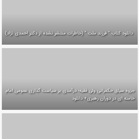
دانلود کتاب " فرزند ملت " (خاطرات منتشر نشده از دکتر احمدی نژاد)
جزوه سیاق حکمرانی ولی فقیه؛ درآمدی بر سیاست گذاری عمومی امام
خامنه ای در دوران رهبری+ دانلود