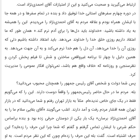
ارتباط می‌گیرید و صحبت می‌کنید و این از امتیازات آقای احمدی‌نژاد است.
در دوره چهارم سفرهای استانی خدا توفیق داد و بنده در تمام سفرها و در همه جا
با ایشان همراه بودم و علاقه مردم به آقای احمدی‌نژاد را می‌دیدم. این را همیشه
به یاد داشته باشید: «خداوند باید دل‌ها را برای آدم نرم کند.» همان طور که ما
اعتقاد داریم روزی خلق خدا را خداوند می‌دهد. باید اعتقاد داشته باشیم دلی که
روزی آن را خدا می‌دهد، آن دل را هم خدا نرم می‌کند و به آن جهت می‌دهد. به
همین دلیل با چهار تا برنامه غیرواقعی ساختن و شش تا فیلم پخش کردن و
نظرسنجی و روزنامه که خلاف واقع هم باشد، نمی‌توان افکار عمومی را مدیریت
کرد.
پس شما دولت و شخص آقای رئیس جمهور را همچنان محبوب می‌دانید؟
بله. مردم ما در حال حاضر رئیس‌جمهور را واقعاً دوست دارند. این را که می‌گویم
فقط در یک جای خاص ندیده‌ام. مثلاً به بازار تهران رفتم و شما می‌دانید که در بازار
تهران همه اقشار مردم رفت و آمد دارند. اغلب می‌گویند «آقای بقایی سلام ما را به
آقای احمدی‌نژاد برسان» یک بار یکی از دوستان حرفی زده بود و بنده براساس
حکم شرعی با ایشان تماس گرفتم و گفتم که شما چرا این حرف را زده‌اید؟ این
حرف اشتباه است. گفت بله این حرف را زده‌ام چون که این نظر مردم است. به او