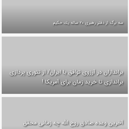
سه برگ از دفتر رهبرى ۲۰ ساله يك حكيم
براندازان در آرزوی توافق با ایران/ از تئوری پردازی
براندازی تا خرید زمان برای آمریکا !
آخرین وعده صادق روح الله چه زمانی محقق