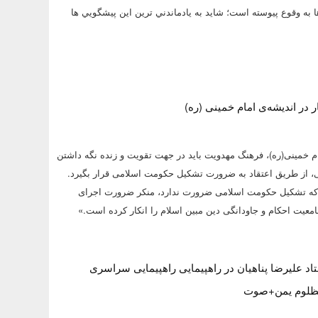
ا به وقوع پيوسته است؛ شايد به يادماندني ترين اين پيشگويي ها
ر در اندیشه‌ی امام خمینی (ره)
م خمینی(ره)، فرهنگ مهدویت باید در جهت تقویت و زنده نگه داشتن
ی، از طریق اعتقاد به ضرورت تشکیل حکومت اسلامی قرار بگیرد.
د که تشکیل حکومت اسلامی ضرورت ندارد، منکر ضرورت اجرای
معیت احکام و جاودانگی دین مبین اسلام را انکار کرده است.»
د علیرضا پناهیان در راهپیمایی راهپیمایی سراسری
مظلوم یمن+صوت