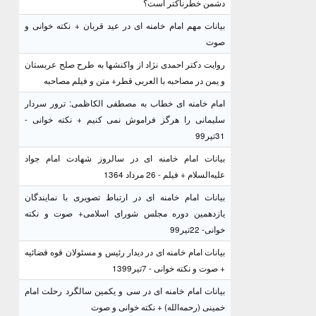
دشمن خطرناکتر است؟
بیانات مهم امام خامنه ای در عید قربان + نکته خوانی و
صوت
روایت دکتر احمدی نژاد از واکنشها به طرح صلح عربستان
و یمن در مصاحبه با العربی قطر+ متن و فیلم مصاحبه
امام خامنه ای خطاب به مصطفی الکاظمی: ترور سردار
سلیمانی را هرگز فراموش نمی کنیم + نکته خوانی -
31تیر99
بیانات امام خامنه ای در سالروز شهادت امام جواد
علیه‌السلام + فیلم - 26 مرداد 1364
بیانات امام خامنه ای در ارتباط تصویری با نمایندگان
یازدهمین دوره مجلس شورای اسلامی+ صوت و نکته
خوانی- 22تیر99
بیانات امام خامنه ای در دیدار رئیس و مسئولان قوه قضائیه
+ صوت و نکته خوانی - 7تیر1399
بیانات امام خامنه ای در سی و یکمین سالگرد رحلت امام
خمینی (رحمه‌الله) + نکته خوانی و صوت