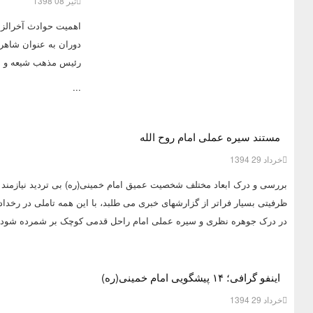
تیر 08 1398
اهمیت حوادث آخرالزم
دوران به عنوان شاهر
رئیس مذهب شیعه و ا
...
مستند سیره عملی امام روح الله
خرداد 29 1394
بررسی و درک ابعاد مختلف شخصیت عمیق
امام خمینی
(ره) بی تردید نیازم
ظرفیتی بسیار فراتر از گزارشهای خبری می طلبد، با این همه تاملی در رخدادها
در درک جوهره نظری و
سیره عملی امام
راحل قدمی کوچک بر شمرده شود.
اینفو گرافی؛ ۱۴ پیشگویی امام خمینی(ره)
خرداد 29 1394