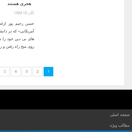
هجری هستند
آذر 13 1393
حسن رحیم پور ازغد
آمریکایی» که در دان
های بی دین خود را م
روی میخ راه رفتن و ر
4
3
2
1
صفحه اصلی
مطالب ویژه