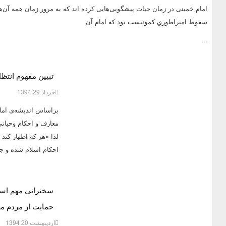
امام خمینی در زمان حيات پیشگویی‌هایی كرده اند كه به مرور زمان همه آن‌ه
سقوط امپراطوري كمونيست بود كه امام آن
...
تبیین مفهوم انتظا
خرداد 29 1394
براساس اندیشه‌‌ی اما
معارف و احکام وحیان
لذا «هر که اظهار کن
احکام اسلام شده و جا
سخنرانی مهم استا
حمایت از مردم 
ارديبهشت 20 1394