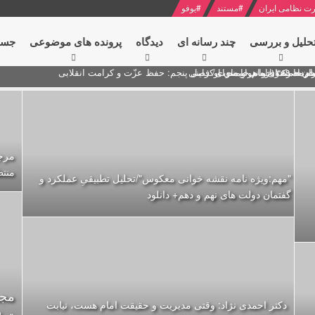
ت نظامی ایران
#
مستند
#
یوفو
حلیل و بررسی
چند رسانه ای
دیدگاه‌
پرونده های موضوعی
جست
ام خامنه ای
ران + نکته خوانی و صوت
 مصر درباره هواپیمای اوکراینی
مرجع
منت
"مهم:ویژه نامه نقشه خوانی معکوس"/تحلیل تطبیقیِ عملکرد و
گفتمان دولت های نهم و دهم+ دانلود
مجم
دکتر احمدی نژاد: وقتی مدیریت و حقیقت امام هست، نیابت