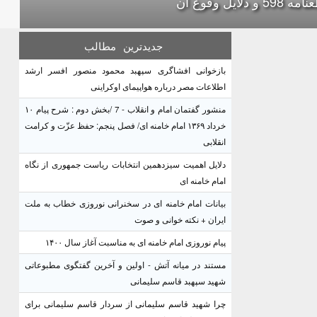
59 و دلایل وقوع آن
جدیدترین
مطالب
بازخوانی افشاگری سپهبد محمود منصور افسر ارشد
اطلاعات مصر درباره هواپیمای اوکراینی
منشور گفتمان امام و انقلاب - 7 /بخش دوم : شرح پیام ۱۰
خرداد ۱۳۶۹ امام خامنه ای/ فصل پنجم: حفظ عزّت و کرامت
انقلابی
دلایل اهمیت سیزدهمین انتخابات ریاست جمهوری از نگاه
امام خامنه ای
بیانات امام خامنه ای در سخنرانی نوروزی خطاب به ملت
ایران + نکته خوانی و صوت
پیام نوروزی امام خامنه ای به مناسبت آغاز سال ۱۴۰۰
مستند در میانه آتش - اولین و آخرین گفتگوی مطبوعاتی
شهید سپهبد قاسم سلیمانی
چرا شهید قاسم سلیمانی از سردار قاسم سلیمانی برای