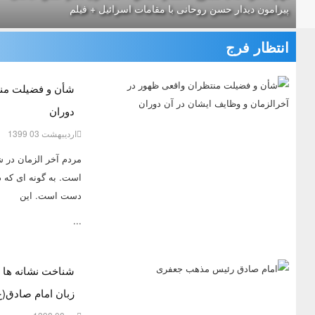
پیرامون دیدار حسن روحانی با مقامات اسرائیل + فیلم
انتظار فرج
شأن و فضیلت منت
دوران
ارديبهشت 03 1399
مردم آخر الزمان در ش
است. به گونه ای که د
دست است. این
...
شناخت نشانه ها و
زبان امام صادق(ع