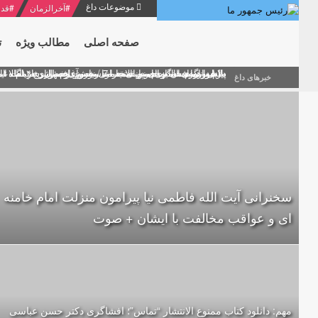
موضوعات داغ
#
آخرالزمان
#
قدر
صفحه اصلی
مطالب ویژه
ت
منشور گفتمان امام و انقلاب - 7 /بخش دوم : شرح پیام ۱۰ خرداد ۱۳۶۹ امام خامنه ای/ فصل پنجم: حفظ عزّت و کرامت انقلابی
پیام نوروزی امام خامنه ای به مناسبت آغاز سال ۱۴۰۰
دلایل اهمیت سیزدهمین انتخابات ریاست جمهوری از نگاه ام
بیانات امام خامنه ای در سخنرانی نوروزی خطاب به ملت ای
بازخوانی افشاگری سپهبد محمود منصور افسر ارشد اطلاعات
خبرهای داغ
سخنرانی آیت الله فاطمی نیا پیرامون منزلت امام خامنه
ای و عواقب مخالفت با ایشان + صوت
مهم: دانلود کتاب ممنوع الانتشار “تماس”؛ افشاگری دکتر حسن عباسی