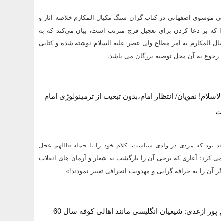
ی موسوی اصفهانی در کتاب گران سنگ مکیال المکارم خلاصه آثار و
ا که بر دعا کردن برای تعجیل فرج مترتب است، بیان می‌کند که به
ال المکارم به امر مطاع ولی عصر علیه السلام نوشته شده و کتابی
 رجوع به آن محل توصیه بزرگان می باشد.
لام! نقویان/ انتظار امام،بدون تبعیت از ترمینولوژی امام
ت
م تیر 84 به بعد بود که مردی در وادی سیاست، کلام خود را با جمله «اللهم عجل
 می کرد؛ آغازی که برخی آن را بازگشت به شعار و آرمان های انقلاب
ر آن را به خرافه گرایی و مهدویت انحرافی تعبیر نمودند!»
استان حسن رحیم پور ازغدی: شیعیان انگلیسی مانند اهالی کوفه سال 60