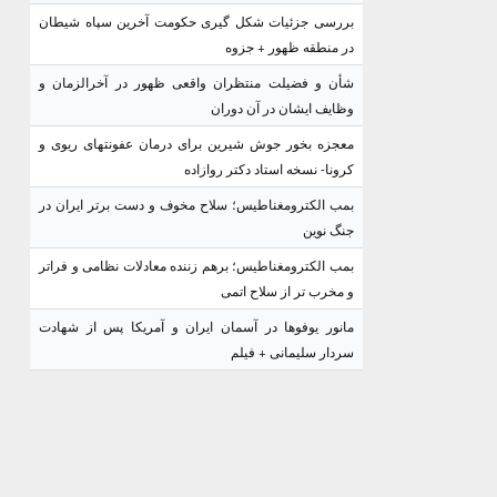
بررسی جزئیات شکل گیری حکومت آخرین سپاه شیطان
در منطقه ظهور + جزوه
شأن و فضیلت منتظران واقعی ظهور در آخرالزمان و
وظایف ایشان در آن دوران
معجزه بخور جوش شیرین برای درمان عفونتهای ریوی و
کرونا- نسخه استاد دکتر روازاده
بمب الکترومغناطیس؛ سلاح مخوف و دست برتر ایران در
جنگ نوین
بمب الکترومغناطیس؛ برهم زننده معادلات نظامی و فراتر
و مخرب تر از سلاح اتمی
مانور یوفوها در آسمان ایران و آمریکا پس از شهادت
سردار سلیمانی + فیلم