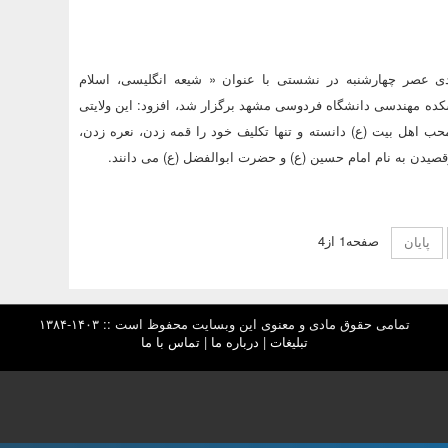
ی عصر چهارشنبه در نشستی با عنوان « شیعه انگلیسی، اسلام
شکده مهندسی دانشگاه فردوسی مشهد برگزار شد، افزود: این ولایتی
حب اهل بیت (ع) دانسته و تنها تکلیف خود را قمه زدن، نعره زدن،
قصیدن به نام امام حسین (ع) و حضرت ابوالفضل (ع) می دانند.
صفحه1 از4
پایان
تمامی حقوق مادی و معنوی این وبسایت محفوظ است :: ۱۴۰۳-۱۳۸۴
تبلیغات
|
درباره ما
|
تماس با ما