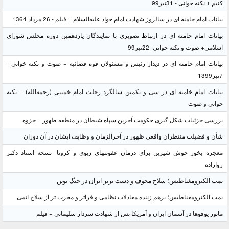
کنیم + نکته خوانی - 31تیر99
بیانات امام خامنه ای در سالروز شهادت امام جواد علیه‌السلام + فیلم - 26 مرداد 1364
بیانات امام خامنه ای در ارتباط تصویری با نمایندگان یازدهمین دوره مجلس شورای
اسلامی+ صوت و نکته خوانی- 22تیر99
بیانات امام خامنه ای در دیدار رئیس و مسئولان قوه قضائیه + صوت و نکته خوانی -
7تیر1399
بیانات امام خامنه ای در سی و یکمین سالگرد رحلت امام خمینی (رحمه‌الله) + نکته
خوانی و صوت
بررسی جزئیات شکل گیری حکومت آخرین سپاه شیطان در منطقه ظهور + جزوه
شأن و فضیلت منتظران واقعی ظهور در آخرالزمان و وظایف ایشان در آن دوران
معجزه بخور جوش شیرین برای درمان عفونتهای ریوی و کرونا- نسخه استاد دکتر
روازاده
بمب الکترومغناطیس؛ سلاح مخوف و دست برتر ایران در جنگ نوین
بمب الکترومغناطیس؛ برهم زننده معادلات نظامی و فراتر و مخرب تر از سلاح اتمی
مانور یوفوها در آسمان ایران و آمریکا پس از شهادت سردار سلیمانی + فیلم