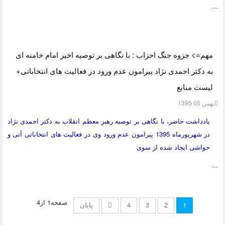
...
مهم=> جزوه جنگ احزاب : با نگاهی بر توصیه اخیر امام خامنه ای
به دکتر احمدی نژاد پیرامون عدم ورود در فعالیت های انتخاباتی+
لیست منابع
بهمن 05 1395
یادداشت حاضر، با نگاهی بر توصیه رهبر معظم انقلاب به دکتر احمدی نژاد
در شهریورماه 1395 پیرامون عدم ورود وی در فعالیت های انتخاباتی آتی و
حواشی ایجاد شده از سوی
...
صفحه1 از4
1
2
3
4
پایان