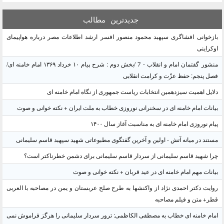
جدیدترین
مطالب
بازخوانی افشاگری سپهبد محمود منصور افسر ارشد اطلاعات مصر درباره هواپیمای
اوکراینی
منشور گفتمان امام و انقلاب - 7 /بخش دوم : شرح پیام ۱۰ خرداد ۱۳۶۹ امام خامنه ای/
فصل پنجم: حفظ عزّت و کرامت انقلابی
دلایل اهمیت سیزدهمین انتخابات ریاست جمهوری از نگاه امام خامنه ای
بیانات امام خامنه ای در سخنرانی نوروزی خطاب به ملت ایران + نکته خوانی و صوت
پیام نوروزی امام خامنه ای به مناسبت آغاز سال ۱۴۰۰
مستند در میانه آتش - اولین و آخرین گفتگوی مطبوعاتی شهید سپهبد قاسم سلیمانی
چرا شهید قاسم سلیمانی از سردار قاسم سلیمانی برای دشمن خطرناکتر است؟
بیانات مهم امام خامنه ای در عید قربان + نکته خوانی و صوت
روایت دکتر احمدی نژاد از واکنشها به طرح صلح عربستان و یمن در مصاحبه با العربی
قطر+ متن و فیلم مصاحبه
امام خامنه ای خطاب به مصطفی الکاظمی: ترور سردار سلیمانی را هرگز فراموش نمی