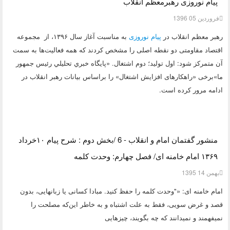
پیام نوروزی رهبرمعظم انقلاب
فروردين 05 1396
رهبر معظم انقلاب در
پیام نوروزی
به مناسبت آغاز سال ۱۳۹۶، از مجموعه
اقتصاد مقاومتی دو نقطه اصلی را مشخص کردند که همه فعالیت‌ها به سمت
آن متمرکز شود: اول تولید؛ دوم اشتغال. «پايگاه خبري تحليلي رئيس جمهور
ما»برخی «راهکارهای افزایش اشتغال» را براساس بیانات رهبر انقلاب در
ادامه مرور کرده است.
منشور گفتمان امام و انقلاب - 6 /بخش دوم : شرح پیام ۱۰خرداد
۱۳۶۹ امام خامنه ای/ فصل چهارم: وحدت کلمه
بهمن 14 1395
امام خامنه ای: «"وحدت کلمه را حفظ کنید. مبادا کسانی یا زبانهایی، بدون
قصد و غرض سویی، فقط به علت اشتباه و به خاطر این‌که مصلحت را
نمیفهمند و نمیدانند که چه بگویند، چیزهایی