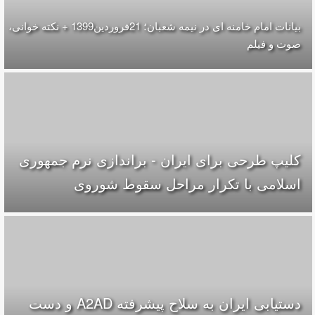
بیانات امام خامنه ای در نیمه شعبان؛ 21فروردین1399 + نکته خوانی،
صوت و فیلم
کلیپ طرحی برای ایران - براندازی نرم جمهوری
اسلامی با تکرار مراحل سقوط شوروی
دستیابی ایران به سلاح پیشرفته A2AD و دست