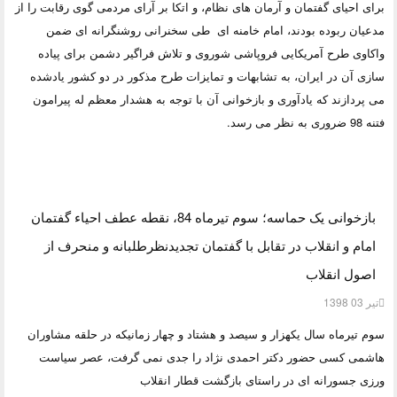
برای احیای
گفتمان و آرمان های نظام
، و اتکا بر آرای مردمی گوی رقابت را از
مدعیان ربوده بودند، امام خامنه ای طی سخنرانی روشنگرانه ای ضمن
واکاوی طرح آمریکایی فروپاشی شوروی و تلاش فراگیر دشمن برای پیاده
سازی آن در ایران، به تشابهات و تمایزات طرح مذکور در دو کشور یادشده
می پردازند که یادآوری و بازخوانی آن با توجه به هشدار معظم له پیرامون
فتنه 98 ضروری به نظر می رسد.
بازخوانی یک حماسه؛ سوم تیرماه 84، نقطه عطف احیاء گفتمان
امام و انقلاب در تقابل با گفتمان تجدیدنظرطلبانه و منحرف از
اصول انقلاب
تیر 03 1398
سوم تیرماه سال یکهزار و سیصد و هشتاد و چهار زمانیکه در حلقه مشاوران
هاشمی کسی حضور دکتر احمدی نژاد را جدی نمی گرفت، عصر سیاست
ورزی جسورانه ای در راستای بازگشت قطار انقلاب