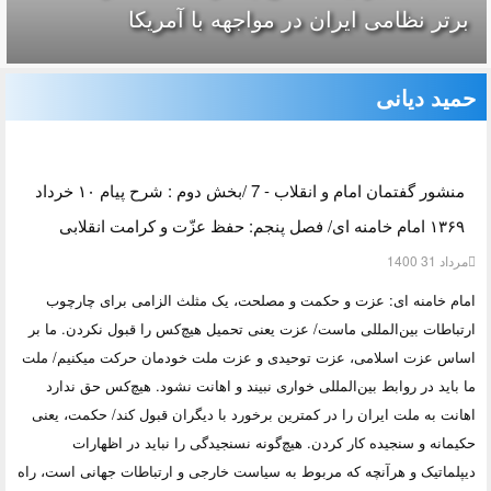
برتر نظامی ایران در مواجهه با آمریکا
حمید دیانی
منشور گفتمان امام و انقلاب - 7 /بخش دوم : شرح پیام ۱۰ خرداد
۱۳۶۹ امام خامنه ای/ فصل پنجم: حفظ عزّت و کرامت انقلابی
مرداد 31 1400
امام خامنه ای: عزت و حکمت و مصلحت، یک مثلث الزامی برای چارچوب
ارتباطات بین‌المللی ماست/ عزت یعنی تحمیل هیچ‌کس را قبول نکردن. ما بر
اساس عزت اسلامی، عزت توحیدی و عزت ملت خودمان حرکت میکنیم/ ملت
ما باید در روابط بین‌المللی خواری نبیند و اهانت نشود. هیچ‌کس حق ندارد
اهانت به ملت ایران را در کمترین برخورد با دیگران قبول کند/ حکمت، یعنی
حکیمانه و سنجیده کار کردن. هیچ‌گونه نسنجیدگی را نباید در اظهارات
دیپلماتیک و هرآنچه که مربوط به سیاست خارجی و ارتباطات جهانی است، راه