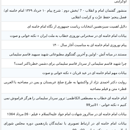
اوکراینی
منشور گفتمان امام و انقلاب - 7 /بخش دوم : شرح پیام ۱۰ خرداد ۱۳۶۹ امام خامنه ای/
فصل پنجم: حفظ عزّت و کرامت انقلابی
دلایل اهمیت سیزدهمین انتخابات ریاست جمهوری از نگاه امام خامنه ای
بیانات امام خامنه ای در سخنرانی نوروزی خطاب به ملت ایران + نکته خوانی و صوت
پیام نوروزی امام خامنه ای به مناسبت آغاز سال ۱۴۰۰
مستند در میانه آتش - اولین و آخرین گفتگوی مطبوعاتی شهید سپهبد قاسم سلیمانی
چرا شهید قاسم سلیمانی از سردار قاسم سلیمانی برای دشمن خطرناکتر است؟
بیانات مهم امام خامنه ای در عید قربان + نکته خوانی و صوت
روایت دکتر احمدی نژاد از واکنشها به طرح صلح عربستان و یمن در مصاحبه با العربی
قطر+ متن و فیلم مصاحبه
امام خامنه ای خطاب به مصطفی الکاظمی: ترور سردار سلیمانی را هرگز فراموش نمی
کنیم + نکته خوانی - 31تیر99
بیانات امام خامنه ای در سالروز شهادت امام جواد علیه‌السلام + فیلم - 26 مرداد 1364
بیانات امام خامنه ای در ارتباط تصویری با نمایندگان یازدهمین دوره مجلس شورای
اسلامی+ صوت و نکته خوانی- 22تیر99