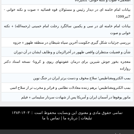
بیانات امام خامنه ای در دیدار رئیس و مسئولان قوه قضائیه + صوت و نکته خوانی -
7تیر1399
بیانات امام خامنه ای در سی و یکمین سالگرد رحلت امام خمینی (رحمه‌الله) + نکته
خوانی و صوت
بررسی جزئیات شکل گیری حکومت آخرین سپاه شیطان در منطقه ظهور + جزوه
شأن و فضیلت منتظران واقعی ظهور در آخرالزمان و وظایف ایشان در آن دوران
معجزه بخور جوش شیرین برای درمان عفونتهای ریوی و کرونا- نسخه استاد دکتر
روازاده
بمب الکترومغناطیس؛ سلاح مخوف و دست برتر ایران در جنگ نوین
بمب الکترومغناطیس؛ برهم زننده معادلات نظامی و فراتر و مخرب تر از سلاح اتمی
مانور یوفوها در آسمان ایران و آمریکا پس از شهادت سردار سلیمانی + فیلم
تمامی حقوق مادی و معنوی این وبسایت محفوظ است :: ۱۴۰۳-۱۳۸۴
تبلیغات
|
درباره ما
|
تماس با ما