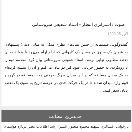
صوت / استراتژی انتظار - استاد شفیعی سروستانی
تیر 05 1393
گفت‌وگویی صمیمانه از جنس بنیادهای نظری متکی به مبانی دینی؛ پیشنهادی
به عنوان یک ستون در مسیر یک کاروانی که آرام آرام می‌رود تا بتواند به آن
نقطه مطلوب نهایی برسد. استاد شفیعی سروستانی بیان کرد: مقدمه دوم را
با رویکردی به حضور جریانی عنود کین‌جو بیان می‌کنم و آن را تشبیه کرده‌ام
به یک میدان مسابقه که در این میدان بزرگ طولانی مدت مسابقه دو گروه و
قوم وارد میدان شدند تا در یک حرکت جدی در عرصه تاریخ به سوی یک نقطه
پایان سفر کنند.
جدیدترین
مطالب
بازخوانی افشاگری سپهبد محمود منصور افسر ارشد اطلاعات مصر درباره هواپیمای