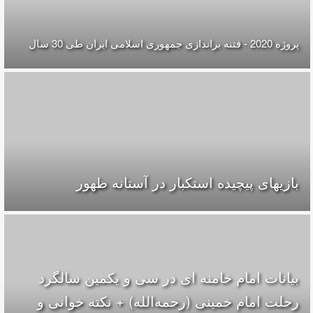
پروژه 2020 - فتنه براندازی جمهوری اسلامی ایران طی 30 سال
بازیهای پیچیده استکبار در آستانه ظهور
بیانات امام خامنه ای در سی و یکمین سالگرد
رحلت امام خمینی (رحمه‌الله) + نکته خوانی و