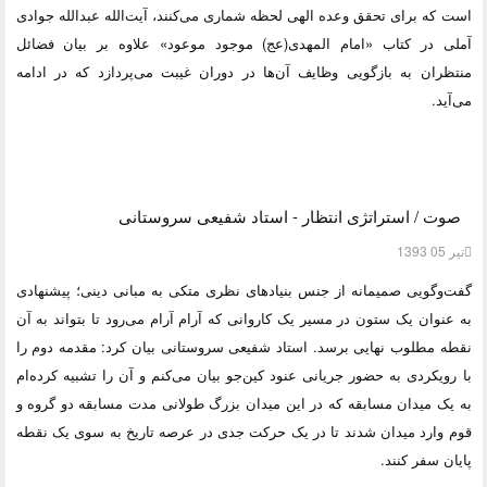
است که برای تحقق وعده الهی لحظه شماری می‌کنند، آیت‌الله عبدالله جوادی
آملی در کتاب «امام المهدی(عج) موجود موعود» علاوه بر بیان فضائل
منتظران به بازگویی وظایف آن‌ها در دوران غیبت می‌پردازد که در ادامه
می‌آید.
صوت / استراتژی انتظار - استاد شفیعی سروستانی
تیر 05 1393
گفت‌وگویی صمیمانه از جنس بنیادهای نظری متکی به مبانی دینی؛ پیشنهادی
به عنوان یک ستون در مسیر یک کاروانی که آرام آرام می‌رود تا بتواند به آن
نقطه مطلوب نهایی برسد. استاد شفیعی سروستانی بیان کرد: مقدمه دوم را
با رویکردی به حضور جریانی عنود کین‌جو بیان می‌کنم و آن را تشبیه کرده‌ام
به یک میدان مسابقه که در این میدان بزرگ طولانی مدت مسابقه دو گروه و
قوم وارد میدان شدند تا در یک حرکت جدی در عرصه تاریخ به سوی یک نقطه
پایان سفر کنند.