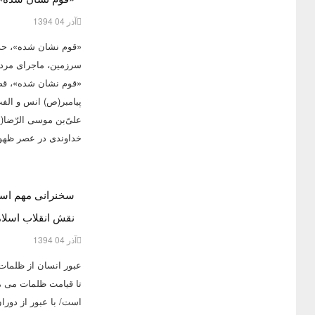
آذر 04 1394
«قوم نشان شده»، حدی
سرزمین، ماجرای مردم
«قوم نشان شده»، قصّ
پیامبر(ص) انس و الفت
علی‌ّبن موسی الرّضا
خداوندی در عصر ظهور
سخنرانی مهم است
نقش انقلاب اسلا
آذر 04 1394
عبور انسان از ظلمات 
تا قیامت ظلمات می ما
است/ با عبور از دور