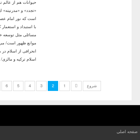
حیوانات هم از عالم 
«تجدد» و «مدرنیته» 
است که نور امام عصر(
با استبداد و استعمار
مسائلی مثل توسعه خیا
موانع ظهور است/ می‌گ
انحرافی از اسلام در
اسلام ترکیه و مالزی/ 
شروع
1
2
3
4
5
6
صفحه اصلی