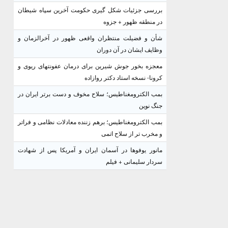
بررسی جزئیات شکل گیری حکومت آخرین سپاه شیطان
در منطقه ظهور + جزوه
شأن و فضیلت منتظران واقعی ظهور در آخرالزمان و
وظایف ایشان در آن دوران
معجزه بخور جوش شیرین برای درمان عفونتهای ریوی و
کرونا- نسخه استاد دکتر روازاده
بمب الکترومغناطیس؛ سلاح مخوف و دست برتر ایران در
جنگ نوین
بمب الکترومغناطیس؛ برهم زننده معادلات نظامی و فراتر
و مخرب تر از سلاح اتمی
مانور یوفوها در آسمان ایران و آمریکا پس از شهادت
سردار سلیمانی + فیلم