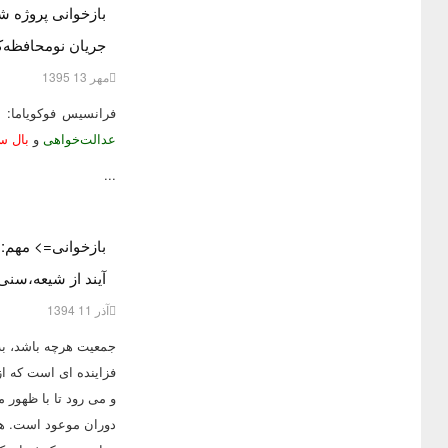
بازخوانی پروژه ش
جریان نومحافظه‌کا
مهر 13 1395
فرانسیس فوکویاما:
ش
عدالت‌خواهی
و
بال س
...
بازخوانی=> مهم: 
آیند از شیعه،سنی، مسیح
آذر 11 1394
جمعیت هرچه باشد، ب
و می رود تا با ظهور 
دوران موعود است. همه