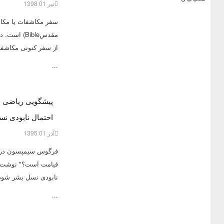
تیر 01 1398
سفر مکاشفات یا مکاش
از سفر کنونی مکاشفا
...
پیشگویی ریاضی دا
احتمال نابودی نسل بشر
آذر 01 1395
فرگوس سیمپسون در کت
قیامت است؟" نوشت: 
نابودی نسل بشر شود
...