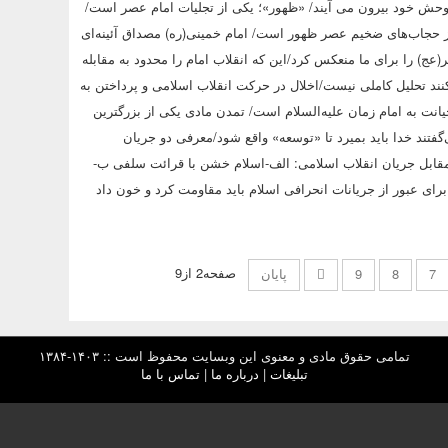
توحش خود بیرون می آیند/ «ظهور»؛ یکی از تجلیات امام عصر است/
از حجاب‌های ضخیم عصر ظهور است/ امام خمینی(ره) مصداق آئینه‌ای
عج) را برای ما منعکس کرد/این که انقلاب امام را محدود به مقابله
 کنند تحلیل کاملی نیست/اخلال در حرکت انقلاب اسلامی و پرداختن به
نت به امام زمان علیه‌السلام است/ تمدن مادی یکی از بزرگترین
فتند خدا باید بمیرد تا «توسعه» واقع شود/معرفی دو جریان
 مقابل جریان انقلاب اسلامی: الف-اسلام خشن با قرائت سلفی ب-
برای عبور از جریانات انحرافی اسلام باید مقاومت کرد و خون داد
صفحه2 از9
7
8
9
پایان
تمامی حقوق مادی و معنوی این وبسایت محفوظ است :: ۱۴۰۳-۱۳۸۴
تبلیغات
|
درباره ما
|
تماس با ما