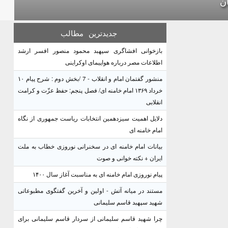
ن
جدیدترین
مطالب
بازخوانی افشاگری سپهبد محمود منصور افسر ارشد
اطلاعات مصر درباره هواپیمای اوکراینی
منشور گفتمان امام و انقلاب - 7 /بخش دوم : شرح پیام ۱۰
خرداد ۱۳۶۹ امام خامنه ای/ فصل پنجم: حفظ عزّت و کرامت
انقلابی
دلایل اهمیت سیزدهمین انتخابات ریاست جمهوری از نگاه
امام خامنه ای
بیانات امام خامنه ای در سخنرانی نوروزی خطاب به ملت
ایران + نکته خوانی و صوت
پیام نوروزی امام خامنه ای به مناسبت آغاز سال ۱۴۰۰
مستند در میانه آتش - اولین و آخرین گفتگوی مطبوعاتی
شهید سپهبد قاسم سلیمانی
چرا شهید قاسم سلیمانی از سردار قاسم سلیمانی برای