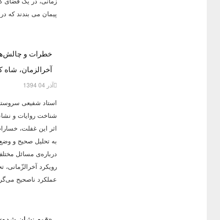
زمانی، در یک فضای ک
پیمان می بندند که در
خطرات و چالش‌ها
آخرالزمان، شاه ک
آذر 04 1394
استاد شفیعی سروستانی
شناخت روایات و نشانه
اثر این غفلت، خسارات
به تحلیل صحیح و وضع‌گ
درباره‌ی مسائل مختلف
رویکرد آخرالزّمانی، ت
عملکرد ناصحیح می‌گرد
«قوم نشان شده»؛