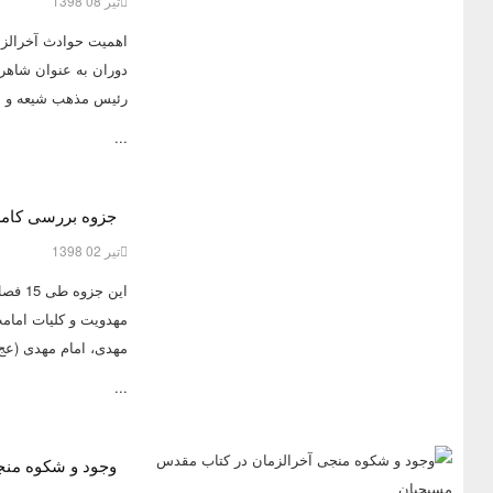
تیر 08 1398
اهمیت حوادث آخرالزم
دوران به عنوان شاهر
رئیس مذهب شیعه و ا
...
جزوه بررسی کام
تیر 02 1398
این ج
مهدویت و کلیات امامت
مهدی، امام مهدی (عج)
...
وجود و شکوه منج