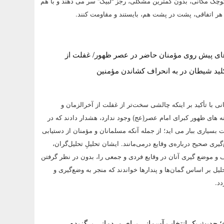
وچک مکانی، بدون کمترین مشکلی، رجز “لبیک” سر می دهند و با هم
 هر اتفاقی، پشت در پشت هم، بایستند و مقاومت کنند.
ی پیش روی مؤمنان حاضر در عصر ظهور/ غفلت از
لید شیطان در به انحراف کشاندن مؤمنین
 با تأکید بر اینکه چالشی سخت‌تر از غفلت از آخرالزمان و
 های ظهور کبرای امام عصر(عج) وجود ندارد، هشدار دادند که در
 بسیاری ببار می اید؛ از جمله آنکه مسلمانان و مؤمنان از دستیابی
یری صحیح درباره‌ی وقایع درمی‌مانند. ایشان تحلیلِ تحلیل‌گران،
 و موضع گیری آنان در وقایع فردی و جمعی را، بدون در نظر گرفتن
حلیل بر اساس گمان‌ها و پندارها خواندند که منجر به وضع‌گیری و
د.
 حدیث یک انتخاب آسمانی برای مردمانی برگزیده