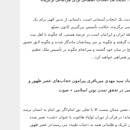
ث یک انتخاب آسمانی است، داستانی از تدبیر الهی برای یک
ی برگزیده، حکایت تأسیس بزرگترین کانون تشیّع.
ة ایران و ایرانیان است در عرصة هستی، که چگونه با اهل بیت
 گرفتند و چگونه بر سر پیمانشان ماندگار شدند و چگونه لایق حضور
(ع) در میان خود گشتند و سرانجام چگونه در تأسیس ملک عظیم
 همراهی خواهند کرد...
اد سید مهدی میرباقری پیرامون حجاب‌های عصر ظهور و
می در تحقق تمدن نوین اسلامی + صوت
نفس ممکن نیست الا با تجلی نور امام/اگر نور امام به انسان نرسد
ند/ در قرآن از دوران اولیاء طاغوت با عنوان «شب» تعبیر شده
ان تاریک و ظلمانی همه به «حیات طیبه» می رسند/در عصر ظهور