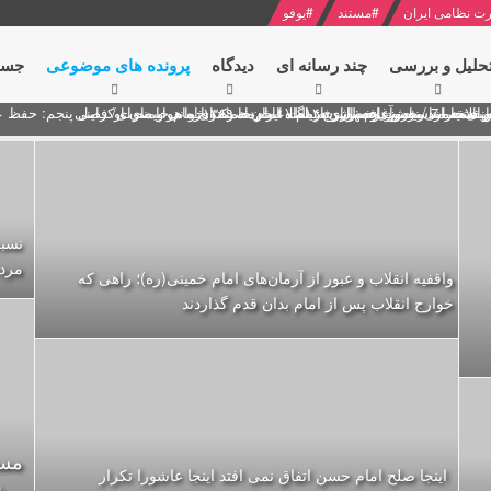
ت نظامی ایران
#
مستند
#
یوفو
حلیل و بررسی
چند رسانه ای
دیدگاه‌
پرونده های موضوعی
جست
ل پنجم: حفظ عزّت و کرامت انقلابی
ای به مناسبت آغاز سال ۱۴۰۰
 انتخابات ریاست جمهوری از نگاه امام خامنه ای
 در سخنرانی نوروزی خطاب به ملت ایران + نکته خوانی و صوت
بد محمود منصور افسر ارشد اطلاعات مصر درباره هواپیمای اوکراینی
نسبت
مردم
واقفیه‌ انقلاب و عبور از آرمان‌های امام خمینی(ره)؛ راهی که
خوارج انقلاب پس از امام بدان قدم گذاردند
اينجا صلح امام حسن اتفاق نمى افتد اينجا عاشورا تكرار