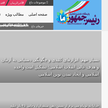
موضوعات داغ
#
آخرالزمان
#
قدر
صفحه اصلی
مطالب ویژه
ت
منشور گفتمان امام و انقلاب - 7 /بخش دوم : شرح پیام ۱۰ خرداد ۱۳۶۹ امام خامنه ای/ فص
پیام نوروزی امام خامنه 
دلایل اهمیت سیزدهمین
بیانات امام خامنه ای
بازخوانی افشاگری سپه
خبرهای داغ
بسیار مهم: ابزارهای کلیدی و چگونگی دستیابی به آرمان
و هدف عالی انقلاب اسلامی؛ تشکیل امت واحده‌
اسلامی و ایجاد تمدن نوین اسلامی
خدایا به توپناه می برم از بستن دهن منتقدان/روحانی ۴۵ بار علیه