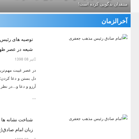
منتقدان بدگویی کرده است!
آخرالزمان
توصیه های رئیس 
شیعه در عصر ظه
تیر 08 1398
در عصر غيبت مهم‌تري
دل بستن و دعا كردن؛
آرزو و دعا و...در نظر
...
شناخت نشانه ها و
زبان امام صادق(ع