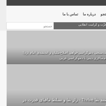
جو
درباره ما
تماس با ما
‌سنجی دموکراسی‌خواهی اصلاح‌طلبان و اندیشه‌ی امام (ره)؛
‌سالاری دینی یا دموکراسی غربی
مستند بقا Thrive - راز بقا و تسلط مافیای قدرت در