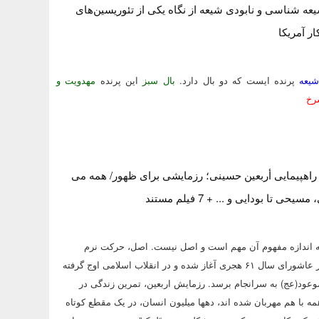
یعه شناسی و نابودی شیعه از نگاه یکی از تئوریسین‌های
ر آمریکا
يعه
پرنده ايست که دو بال دارد.
بال سبز
اين پرنده
مهدویت و
رخ
راهپیمایی أربعین حسینی؛ رزمایشی برای ظهور/ همه می
ی تا بودایی و ... + 7 فیلم مستند
ه اندازه مفهوم آن مهم است و اصل نیست. اصل، حرکت نرم
فزاینده ای است که از عاشورای سال ۶۱ هجری آغاز شده و در انقلاب اسلامی اوج گرفته
موعود(عج) به سرانجام برسد. رزمایش اربعین، تمرین زندگی در
 با هم مهربان شده اند، دهها میلیون انسان، در یک مقطع کوتاه