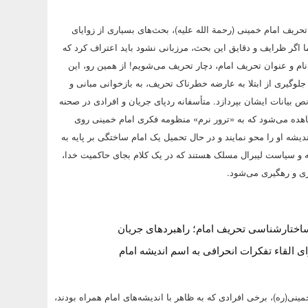
تحریف امام خمینی (رحمة الله علیه)، بحث‌های بسیاری از زوایای
ما اگر ظرایف و دقایق این بحث، مرزبانی نشود باید اعتراف کرد که
ام و عنوان تحریف امام، دچار تحریف ‌می‌شویم! از همین رو، این
جلوگیری از ابتلا به عارضه خطرناک تحریف، به بازخوانی مبانی و
نص بیانات ایشان بپردازد. متأسفانه ردپای جریان و افرادی در صحنه
ده می‌شود که به «ترور نرم» منظومه فکری امام خمینی روی
ندیشه او را محو نمایند و در حال تحمیل یک امام ساختگی بر پایه به
ه و سیاست لیبرال مسلک هستند که در یک کلام بجای حاکمیت خدا،
یری و رهگیری می‌شود.
تارشناسی تحريف امام؛ راهبردهای جریان
 القاء تفکرات انحرافی به اسم اندیشه امام
ینی(ره)، برخی افرادی که به ظاهر با اندیشه‌های امام همراه بودند،