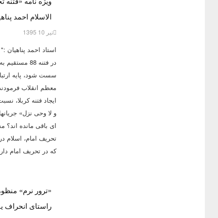
ویژه نامه «فتنه 
الاسلام احمد پنا
تیر 10 1395
استاد احمد پناهیان 
در فتنه 88 مس
سست شود، پایه ارتبا
معظم انقلاب فرمودند
ایجاد فتنه کربلا، نسب
و لا وحی نزل» جریانه
ای باقی مانده اند؟ 
تحریف امام، اسلام د
که در تحریف امام دار
«ترور نرم» منظوم
راستای انحراف ی