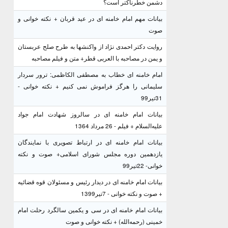
دشمن خطرناکتر است؟
بیانات مهم امام خامنه ای در عید قربان + نکته خوانی و
صوت
روایت دکتر احمدی نژاد از واکنشها به طرح صلح عربستان
و یمن در مصاحبه با العربی قطر+ متن و فیلم مصاحبه
امام خامنه ای خطاب به مصطفی الکاظمی: ترور سردار
سلیمانی را هرگز فراموش نمی کنیم + نکته خوانی -
31تیر99
بیانات امام خامنه ای در سالروز شهادت امام جواد
علیه‌السلام + فیلم - 26 مرداد 1364
بیانات امام خامنه ای در ارتباط تصویری با نمایندگان
یازدهمین دوره مجلس شورای اسلامی+ صوت و نکته
خوانی- 22تیر99
بیانات امام خامنه ای در دیدار رئیس و مسئولان قوه قضائیه
+ صوت و نکته خوانی - 7تیر1399
بیانات امام خامنه ای در سی و یکمین سالگرد رحلت امام
خمینی (رحمه‌الله) + نکته خوانی و صوت