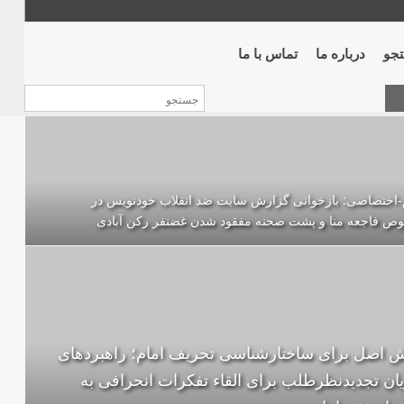
جو
درباره ما
تماس با ما
-اختصاصی: بازخوانی گزارش سایت ضد انقلاب خودنویس در
ص فاجعه منا و پشت صحنه مفقود شدن غضنفر رکن آبادی
اصل برای ساختارشناسی تحريف امام؛ راهبردهای
ان تجدیدنظرطلب برای القاء تفکرات انحرافی به