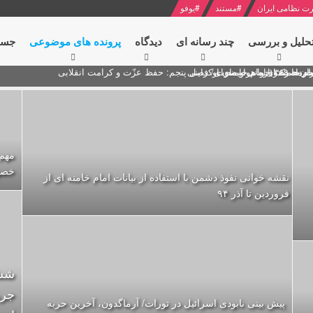
ت نظامی ایران
#
مستند
#
یوفو
حلیل و بررسی
چند رسانه ای
دیدگاه‌
پرونده های موضوعی
جست
ام خامنه ای
ران + نکته خوانی و صوت
 مصر درباره هواپیمای اوکراینی
مهم
خصو
نقشه خوانی نفوذ دشمن با استفاده از بیانات امام خامنه ای از
فروردین تا آذر ۹۴
شش 
جری
پیش بینی نابودی اسرائیل در تورات/ آرماگدون، آخرین حربه