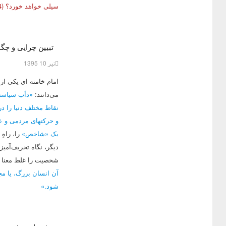
سیلی خواهد خورد؟ (14 خرداد 95)
تبیین چرایی و چگو
تیر 10 1395
امام خامنه ای یکی از
می‌دانند:
«دأب سیاسته
نقاط مختلف دنیا را د
و حرکتهای مردمی و عدا
یک «شاخص»
را، راهِ
دیگر، نگاه تحریف‌آمی
شخصیت را غلط معنا م
آن انسان بزرگ، یا مج
شود.»