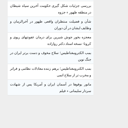
بررسی جزئیات شکل گیری حکومت آخرین سپاه شیطان
در منطقه ظهور + جزوه
شأن و فضیلت منتظران واقعی ظهور در آخرالزمان و
وظایف ایشان در آن دوران
معجزه بخور جوش شیرین برای درمان عفونتهای ریوی و
کرونا- نسخه استاد دکتر روازاده
بمب الکترومغناطیس؛ سلاح مخوف و دست برتر ایران در
جنگ نوین
بمب الکترومغناطیس؛ برهم زننده معادلات نظامی و فراتر
و مخرب تر از سلاح اتمی
مانور یوفوها در آسمان ایران و آمریکا پس از شهادت
سردار سلیمانی + فیلم