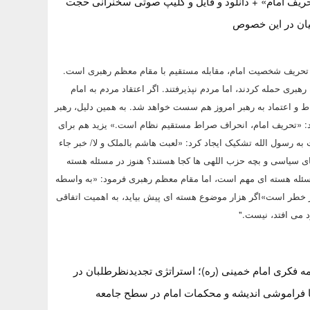
تحریف امام» + دانلود و فایل و کلیپ صوتی سخنرانی حجت
هیان در این خصوص
:" تحریف شخصیت امام، مقابله مستقیم با مقام معظم رهبری است.
تقیم به رهبری حمله کردند، اما مردم نپذیرفتند. اگر اعتقاد مردم به امام
ط و اعتماد به رهبر امروز هم سست خواهد شد. به همین دلیل، رهبر
: «تحریف امام، انحراف صراط مستقیم نظام است.» یزید هم برای
ت به رسول الله تشکیک ایجاد کرد: «لعبت هاشم بالملک و لا/ خبر جاء
ای سیاسی و بچه حزب اللهی ها کجا هستند؟ هنوز در مسئله هسته
مسئله هسته ای مهم است، اما مقام معظم رهبری فرمود: «به واسطه
ر خطر است»اگر هزار موضوع هسته ای پیش بیاید، به اهمیت اتفاقی
د می افتد، نیست."
ه فکری امام خمینی (ره)؛ استراتژی تجدیدنظرطلبان در
ا فراموشی اندیشه و محکمات امام در سطح جامعه