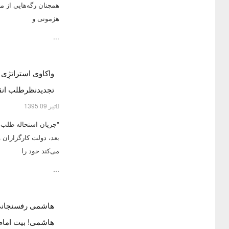
همچنان رگه‌هایی از 
هژمونی و
...
واکاوی استراتژِی
تجدیدنظرطلب انق
تیر 09 1395
بعد، دولت کارگزاران 
می‌کند خود را
...
هاشمی رفسنجانی پ
هاشمی! بیت امام 