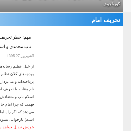
گورباچوف
تحریف امام
مهم: خطر تحریف ام
ناب محمدی و اسلا
شهریور 27 1395
از خیل عظیم رسانه‌ها
بودجه‌های کلان نظام ا
پرداخته‌اند و می‌پرد
نام مقابله با تحریف ام
اسلام ناب و متضادش،
فهمید که چرا امام ج
می‌دهد که اگر راه اما
است) بازخوانی نشود، 
خودش تبدیل خواهد شد؟ (14 خرد