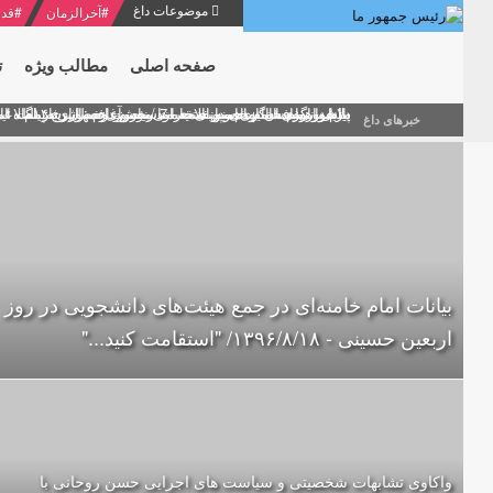
موضوعات داغ
#
آخرالزمان
#
قدر
صفحه اصلی
مطالب ویژه
ت
منشور گفتمان امام و انقلاب - 7 /بخش دوم : شرح پیام ۱۰ خرداد ۱۳۶۹ امام خامنه ای/ فصل پنجم: حفظ عزّت و کرامت انقلابی
پیام نوروزی امام خامنه ای به مناسبت آغاز سال ۱۴۰۰
دلایل اهمیت سیزدهمین انتخابات ریاست جمهوری از نگاه ام
بیانات امام خامنه ای در سخنرانی نوروزی خطاب به ملت ای
بازخوانی افشاگری سپهبد محمود منصور افسر ارشد اطلاعات
خبرهای داغ
بیانات امام خامنه‌ای در جمع هیئت‌های دانشجویی در روز
اربعین حسینی - ۱۳۹۶/۸/۱۸/ "استقامت کنید..."
واکاوی تشابهات شخصیتی و سیاست های اجرایی حسن روحانی با