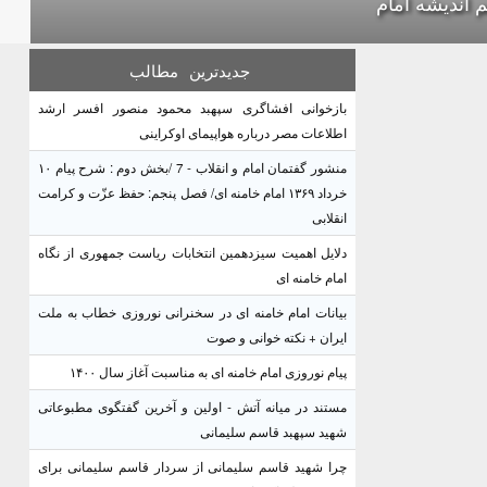
 اندیشه امام
جدیدترین
مطالب
بازخوانی افشاگری سپهبد محمود منصور افسر ارشد
اطلاعات مصر درباره هواپیمای اوکراینی
منشور گفتمان امام و انقلاب - 7 /بخش دوم : شرح پیام ۱۰
خرداد ۱۳۶۹ امام خامنه ای/ فصل پنجم: حفظ عزّت و کرامت
انقلابی
دلایل اهمیت سیزدهمین انتخابات ریاست جمهوری از نگاه
امام خامنه ای
بیانات امام خامنه ای در سخنرانی نوروزی خطاب به ملت
ایران + نکته خوانی و صوت
پیام نوروزی امام خامنه ای به مناسبت آغاز سال ۱۴۰۰
مستند در میانه آتش - اولین و آخرین گفتگوی مطبوعاتی
شهید سپهبد قاسم سلیمانی
چرا شهید قاسم سلیمانی از سردار قاسم سلیمانی برای