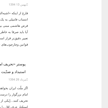
بهمن 13 1394
فارغ از اینکه «اشبه‌ا
انتساب فامیلی به یک ن
فرض هاشمی مبنی بر «
آیا باید صرفا به خاطر
تعبیر دقیق‌تر قرار اس
قوانین وچارچوب‌های ق
استبداد و ضدّیت ب
مرداد 26 1394
اگر ملّت ایران بخواهد
امام بزرگوار را درس
تحریف کنند...[یکی از 
استکبار حرف اوّل را 