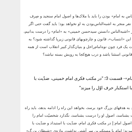
لناس به امام» بودن را باید با ملاک‌ها و اصول امام سنجید و صِرف
فر منجر به اشبه‌الناس‌بودن به او نخواهد بود؛ باید گفت حتی اگر
اشبه‌الناس دانستن سیدحسن خمینی» به «امام» را درست بدانیم،
 این «انتساب»، قانون و چارچوبهای قانونی زیرپا گذاشته شود؟ به
ت یک فرد چون نوه‌امام‌راحل و بنیان‌گذار کبیر انقلاب است از همه
انونی استثنا باشد و درب هیچ‌کجا به رویش بسته نباشد؟
پوستر «تحریف امام»- قسمت 3؛ "در مکتب فکری امام خمینی، ضدّیت با
ا استکبار حرف اوّل را میزند"
 به هدفهای بزرگ خود برسد، بخواهد این راه را ادامه بدهد، باید راه
ت بشناسد، اصول او را درست بشناسد، نگذارد شخصیّت امام را
اصول امام:] در مکتب فکری امام، ضدّیت با استبداد و ضدّیت با
میزند؛ امام با مستکبرین سرِ آشتی نداشت. واژه‌ی «شیطان بزرگ»